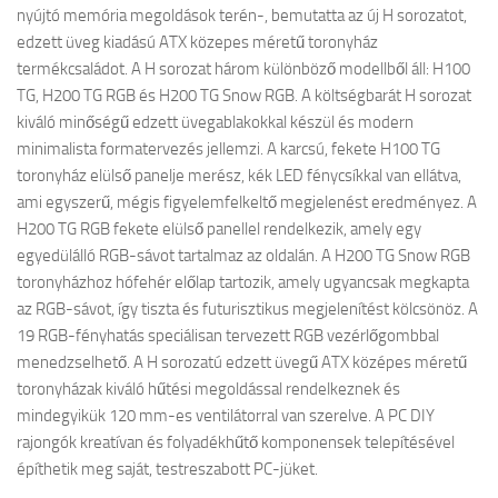
nyújtó memória megoldások terén-, bemutatta az új H sorozatot,
edzett üveg kiadású ATX közepes méretű toronyház
termékcsaládot. A H sorozat három különböző modellből áll: H100
TG, H200 TG RGB és H200 TG Snow RGB. A költségbarát H sorozat
kiváló minőségű edzett üvegablakokkal készül és modern
minimalista formatervezés jellemzi. A karcsú, fekete H100 TG
toronyház elülső panelje merész, kék LED fénycsíkkal van ellátva,
ami egyszerű, mégis figyelemfelkeltő megjelenést eredményez. A
H200 TG RGB fekete elülső panellel rendelkezik, amely egy
egyedülálló RGB-sávot tartalmaz az oldalán. A H200 TG Snow RGB
toronyházhoz hófehér előlap tartozik, amely ugyancsak megkapta
az RGB-sávot, így tiszta és futurisztikus megjelenítést kölcsönöz. A
19 RGB-fényhatás speciálisan tervezett RGB vezérlőgombbal
menedzselhető. A H sorozatú edzett üvegű ATX középes méretű
toronyházak kiváló hűtési megoldással rendelkeznek és
mindegyikük 120 mm-es ventilátorral van szerelve. A PC DIY
rajongók kreatívan és folyadékhűtő komponensek telepítésével
építhetik meg saját, testreszabott PC-jüket.