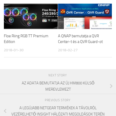
Floe Riing RGB TT Premium
A QNAP bemutatja a QVR
Edition
Center-t és a QVR Guard-ot
2018-01-30
2018-02-27
NEXT STORY
AZ ADATA BEMUTATJA AZ ÚJ HM800 KÜLSŐ
MEREVLEMEZT
PREVIOUS STORY
A LEGÚJABB NETGEAR TERMÉKEK A TÁVOLRÓL
VEZÉRELHETŐ INSIGHT HÁLÓZATI MEGOLDÁSOK TERÉN