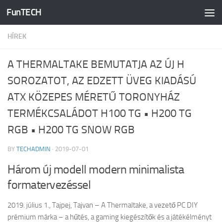
FunTECH
Skip to content
HÍREK
A THERMALTAKE BEMUTATJA AZ ÚJ H
SOROZATOT, AZ EDZETT ÜVEG KIADÁSÚ
ATX KÖZEPES MÉRETŰ TORONYHÁZ
TERMÉKCSALÁDOT H100 TG • H200 TG
RGB • H200 TG SNOW RGB
BY
TECHADMIN
·
2019-07-01
Három új modell modern minimalista
formatervezéssel
2019. július 1., Tajpej, Tajvan – A Thermaltake, a vezető PC DIY
prémium márka – a hűtés, a gaming kiegészítők és a játékélményt