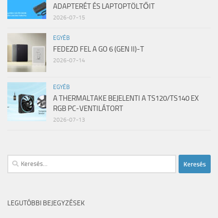
ADAPTERÉT ÉS LAPTOPTÖLTŐIT
2026-07-15
EGYÉB
FEDEZD FEL A GO 6 (GEN II)-T
2026-07-14
EGYÉB
A THERMALTAKE BEJELENTI A TS120/TS140 EX
RGB PC-VENTILÁTORT
2026-07-13
Keresés:
LEGUTÓBBI BEJEGYZÉSEK