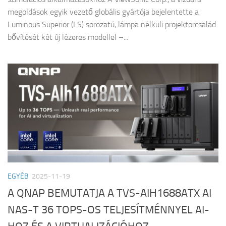
megoldások egyik vezető globális gyártója bejelentette a
Luminous Superior (LS) sorozatú, lámpa nélküli projektorcsalád
bővítését két új lézeres modellel –...
EGYÉB
2025-11-19
A QNAP BEMUTATJA A TVS-AIH1688ATX AI
NAS-T 36 TOPS-OS TELJESÍTMÉNNYEL AI-