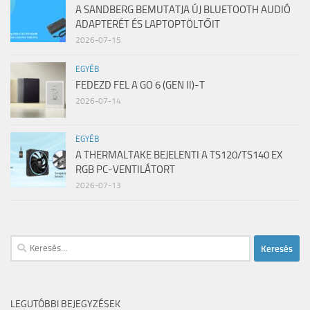
A SANDBERG BEMUTATJA ÚJ BLUETOOTH AUDIÓ
ADAPTERÉT ÉS LAPTOPTÖLTŐIT
2026-07-15
EGYÉB
FEDEZD FEL A GO 6 (GEN II)-T
2026-07-14
EGYÉB
A THERMALTAKE BEJELENTI A TS120/TS140 EX
RGB PC-VENTILÁTORT
2026-07-13
Keresés:
LEGUTÓBBI BEJEGYZÉSEK