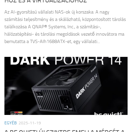
HOZ ÉS A VIRTUALIZÁCIÓHOZ
Az AI-gyorsítású vállalati NAS-ok új korszaka: A nagy
számítási teljesítmény és a skálázható, központosított tárolás
találkozása A QNAP® Systems, Inc., a számítási-,
hálózatépítési- és tárolási megoldások vezető innovátora ma
bemutatta a TVS-AIh1688ATX-et, egy vállalati...
EGYÉB
2025-11-19