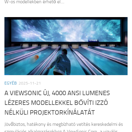
W-os modellekben érhető el....
EGYÉB
2025-11-21
A VIEWSONIC ÚJ, 4000 ANSI LUMENES
LÉZERES MODELLEKKEL BŐVÍTI IZZÓ
NÉLKÜLI PROJEKTORKÍNÁLATÁT
Jövőbiztos, hatékony és megbízható vetítés kereskedelmi és
szimulációs alkalmazásokhoz A ViewSonic Corp., a vizuális