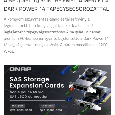
A BE QUIET! ÚJ SZINTRE EMELI A MÉRCÉT A
DARK POWER 14 TÁPEGYSÉGSOROZATTAL
A kompromisszummentes csend és teljesítmény a
legmodernebb hatékonysággal találkozik a be quiet!
legfejlettebb tápegységsorozatában A be quiet!, a német
prémium PC-komponensgyártó bejelentette a Dark Power 14
tápegységsorozat megjelenését. A három modellben – 1200
W-os,...