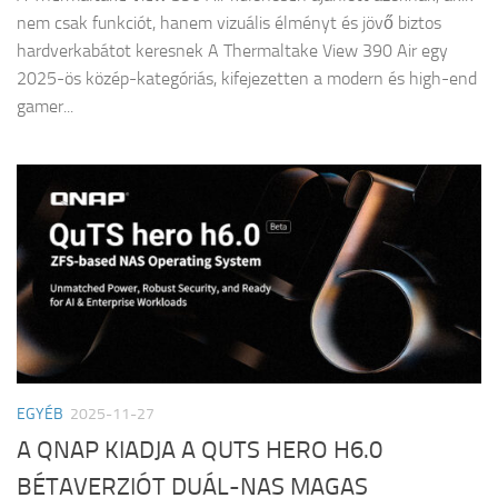
nem csak funkciót, hanem vizuális élményt és jövő biztos
hardverkabátot keresnek A Thermaltake View 390 Air egy
2025-ös közép-kategóriás, kifejezetten a modern és high-end
gamer...
EGYÉB
2025-11-27
A QNAP KIADJA A QUTS HERO H6.0
BÉTAVERZIÓT DUÁL-NAS MAGAS