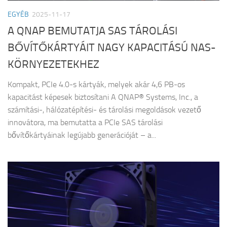
EGYÉB
2025-11-17
A QNAP BEMUTATJA SAS TÁROLÁSI
BŐVÍTŐKÁRTYÁIT NAGY KAPACITÁSÚ NAS-
KÖRNYEZETEKHEZ
Kompakt, PCIe 4.0-s kártyák, melyek akár 4,6 PB-os
kapacitást képesek biztosítani A QNAP® Systems, Inc., a
számítási-, hálózatépítési- és tárolási megoldások vezető
innovátora, ma bemutatta a PCIe SAS tárolási
bővítőkártyáinak legújabb generációját – a...