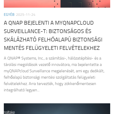
EGYÉB
2025-11-24
A QNAP BEJELENTI A MYQNAPCLOUD
SURVEILLANCE-T: BIZTONSÁGOS ÉS
SKÁLÁZHATÓ FELHŐALAPÚ BIZTONSÁGI
MENTÉS FELÜGYELETI FELVÉTELEKHEZ
A QNAP® Systems, Inc., a számítási-, hálózatépítési- és a
tárolási megoldások vezető innovátora, ma bejelentette a
myQNAPcloud Surveillance megjelenését, ami egy dedikált,
felhőalapú biztonsági mentési szolgáltatás felügyeleti
felvételekhez. Arra tervezték, hogy zökkenőmentesen
integrálható legyen...