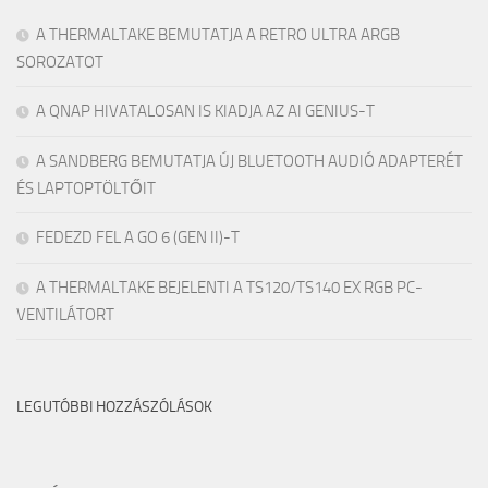
A THERMALTAKE BEMUTATJA A RETRO ULTRA ARGB
SOROZATOT
A QNAP HIVATALOSAN IS KIADJA AZ AI GENIUS-T
A SANDBERG BEMUTATJA ÚJ BLUETOOTH AUDIÓ ADAPTERÉT
ÉS LAPTOPTÖLTŐIT
FEDEZD FEL A GO 6 (GEN II)-T
A THERMALTAKE BEJELENTI A TS120/TS140 EX RGB PC-
VENTILÁTORT
LEGUTÓBBI HOZZÁSZÓLÁSOK