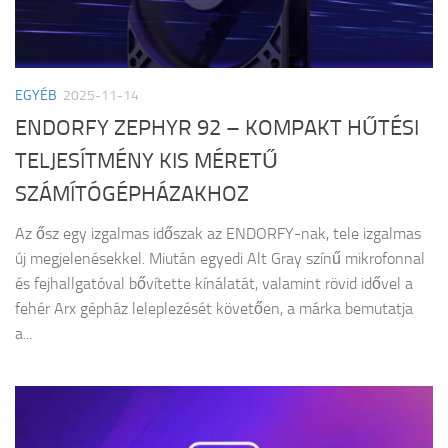
EGYÉB
2025-11-14
ENDORFY ZEPHYR 92 – KOMPAKT HŰTÉSI
TELJESÍTMÉNY KIS MÉRETŰ
SZÁMÍTÓGÉPHÁZAKHOZ
Az ősz egy izgalmas időszak az ENDORFY-nak, tele izgalmas
új megjelenésekkel. Miután egyedi Alt Gray színű mikrofonnal
és fejhallgatóval bővítette kínálatát, valamint rövid idővel a
fehér Arx gépház leleplezését követően, a márka bemutatja
a...