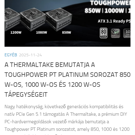
EGYÉB
2025-11-24
A THERMALTAKE BEMUTATJA A
TOUGHPOWER PT PLATINUM SOROZAT 850
W-OS, 1000 W-OS ÉS 1200 W-OS
TÁPEGYSÉGEIT
Nagy hatékonyság, következő generációs kompatibilitás és
natív PCIe Gen 5.1 támogatás A Thermaltake, a prémium DIY
PC-hardvermegoldások vezető márkája bemutatja a
Toughpower PT Platinum sorozatot, amely 850, 1000 és 1200