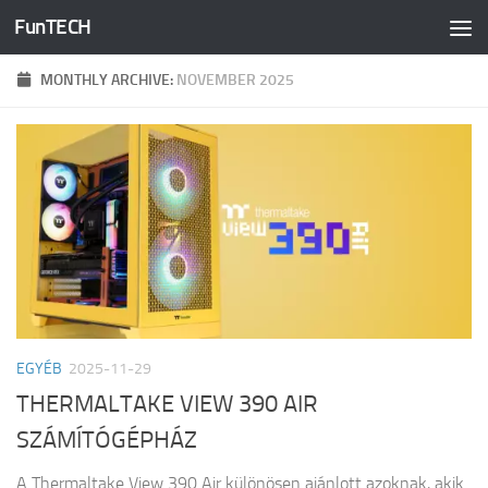
FunTECH
Skip to content
MONTHLY ARCHIVE:
NOVEMBER 2025
EGYÉB
2025-11-29
THERMALTAKE VIEW 390 AIR
SZÁMÍTÓGÉPHÁZ
A Thermaltake View 390 Air különösen ajánlott azoknak, akik