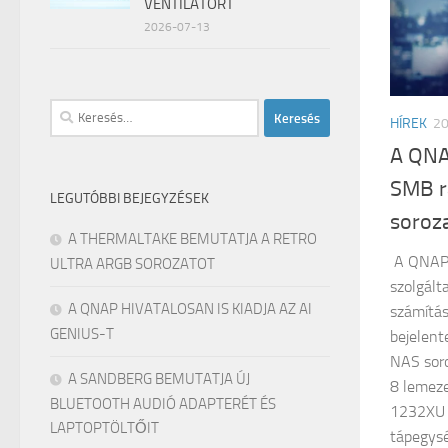
VENTILÁTORT
2026-07-13
Keresés:
HÍREK
2
A QNAP
SMB r
LEGUTÓBBI BEJEGYZÉSEK
soroz
A THERMALTAKE BEMUTATJA A RETRO
A QNAP® 
ULTRA ARGB SOROZATOT
szolgálta
A QNAP HIVATALOSAN IS KIADJA AZ AI
számítá
GENIUS-T
bejelent
NAS sor
A SANDBERG BEMUTATJA ÚJ
8 lemez
BLUETOOTH AUDIÓ ADAPTERÉT ÉS
1232XU 
LAPTOPTÖLTŐIT
tápegysé