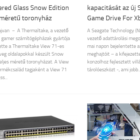
red Glass Snow Edition
kapacitását az új
s méretű toronyház
Game Drive For X
Tajvan － A Thermaltake, a vezető
A Seagate Technology (N
 gamer számítógépházak gyártója
vezető adattárolási mego
ette a Thermaltake View 71-es
mai napon bejelentette a
veg oldalapokkal készült Snow
meghajtóit – a kifejezet
teljes méretű toronyházat. A View
konzolhoz fejlesztett vi
ermékcsalád tagjaként a View 71
tárolóeszközt -, ami jobb..
s...