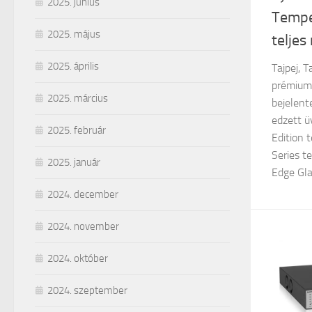
2025. június
Tempe
2025. május
telje
2025. április
Tajpej, 
prémium
2025. március
bejelent
edzett ü
2025. február
Edition 
Series t
2025. január
Edge Glas
2024. december
2024. november
2024. október
2024. szeptember