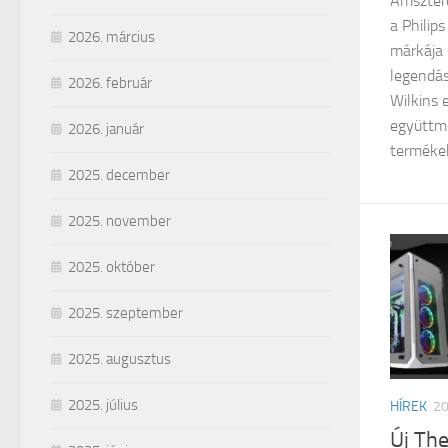
Amszterd
a Philip
2026. március
márkája 
legendás
2026. február
Wilkins 
együttm
2026. január
termékek
2025. december
2025. november
2025. október
2025. szeptember
2025. augusztus
2025. július
HÍREK
2
Új Th