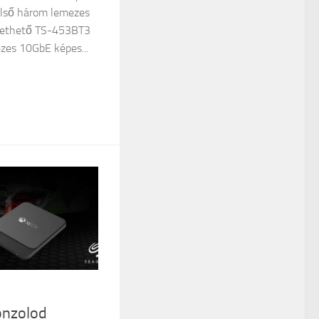
első három lemezes
izethető TS-453BT3
zes 10GbE képes...
onzolod