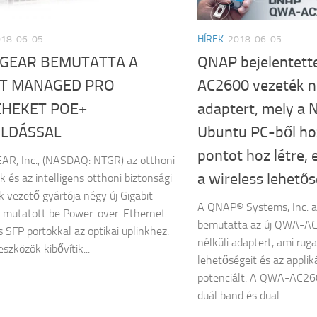
018-06-05
HÍREK
2018-06-05
TGEAR BEMUTATTA A
QNAP bejelentett
T MANAGED PRO
AC2600 vezeték né
CHEKET POE+
adaptert, mely a 
LDÁSSAL
Ubuntu PC-ből ho
pontot hoz létre, 
AR, Inc., (NASDAQ: NTGR) az otthoni
a wireless lehető
k és az intelligens otthoni biztonsági
 vezető gyártója négy új Gigabit
A QNAP® Systems, Inc. 
t mutatott be Power-over-Ethernet
bemutatta az új QWA-A
s SFP portokkal az optikai uplinkhez.
nélküli adaptert, ami ru
szközök kibővítik...
lehetőségeit és az applik
potenciált. A QWA-AC26
duál band és dual...