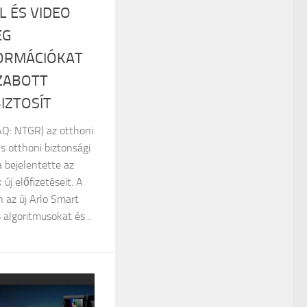
L ÉS VIDEO
ÉG
ORMÁCIÓKAT
ZABOTT
IZTOSÍT
Q: NTGR) az otthoni
ns otthoni biztonsági
 bejelentette az
új előfizetéseit. A
 az új Arlo Smart
 algoritmusokat és...