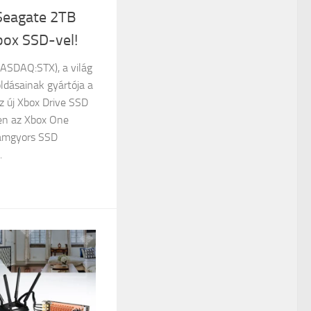
 Seagate 2TB
box SSD-vel!
ASDAQ:STX), a világ
ldásainak gyártója a
z új Xbox Drive SSD
ten az Xbox One
llámgyors SSD
.