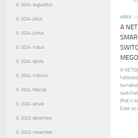
2024. augusztus
HÍREK
2
2024. július
A NE
2024. június
SMAR
SWIT
2024. május
MEGO
2024. április
A NETGE
2024. március
hálózato
termékek
2024. február
switche
(PoE+) é
2024. január
Ezek az e
2023. december
2023. november