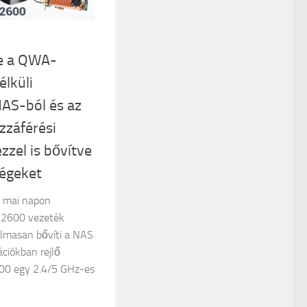
e a QWA-
lküli
NAS-ból és az
zzáférési
ezzel is bővítve
ségeket
a mai napon
C2600 vezeték
galmasan bővíti a NAS
ációkban rejlő
00 egy 2.4/5 GHz-es