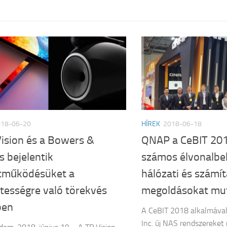
018-06-20
HÍREK
2018-06-18
Vision és a Bowers &
QNAP a CeBIT 2018
s bejelentik
számos élvonalbeli
tműködésüket a
hálózati és számít
tességre való törekvés
megoldásokat mu
ben
A CeBIT 2018 alkalmáva
Inc. új NAS rendszereket