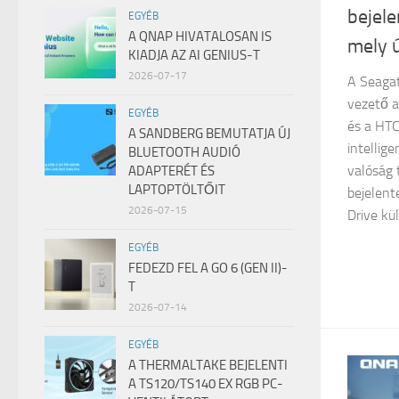
bejele
EGYÉB
A QNAP HIVATALOSAN IS
mely 
KIADJA AZ AI GENIUS-T
2026-07-17
A Seagat
vezető a
EGYÉB
és a HTC
A SANDBERG BEMUTATJA ÚJ
intellige
BLUETOOTH AUDIÓ
valóság 
ADAPTERÉT ÉS
LAPTOPTÖLTŐIT
bejelen
2026-07-15
Drive kül
EGYÉB
FEDEZD FEL A GO 6 (GEN II)-
T
2026-07-14
EGYÉB
A THERMALTAKE BEJELENTI
A TS120/TS140 EX RGB PC-