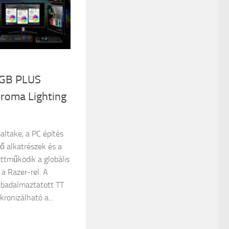
RGB PLUS
hroma Lighting
altake, a PC építés
ő alkatrészek és a
ttműködik a globális
 a Razer-rel. A
abadalmaztatott TT
ronizálható a...