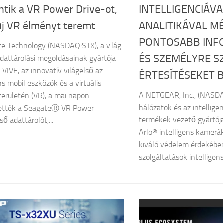
ntik a VR Power Drive-ot,
INTELLIGENCIÁVA
új VR élményt teremt
ANALITIKÁVAL M
PONTOSABB INF
e Technology (NASDAQ:STX), a világ
ÉS SZEMÉLYRE S
dattárolási megoldásainak gyártója
 VIVE, az innovatív világelső az
ÉRTESÍTÉSEKET B
ns mobil eszközök és a virtuális
A NETGEAR, Inc., (NASDA
területén (VR), a mai napon
hálózatok és az intellige
tették a SeagateⓇ VR Power
termékek vezető gyártója
ső adattárolót,...
Arlo® intelligens kamerák 
kiváló védelem érdekében
szolgáltatások intelligens