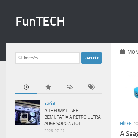
Skip to content
FunTECH
MON
Keresés:
EGYÉB
A THERMALTAKE
BEMUTATJA A RETRO ULTRA
ARGB SOROZATOT
HÍREK
2
2026-07-27
A Sea