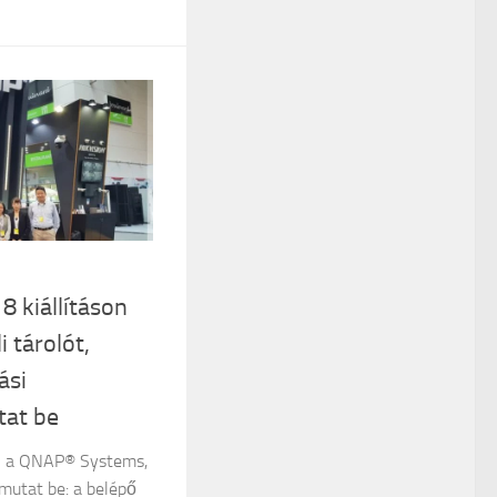
 kiállításon
 tárolót,
ási
tat be
l a QNAP® Systems,
 mutat be: a belépő