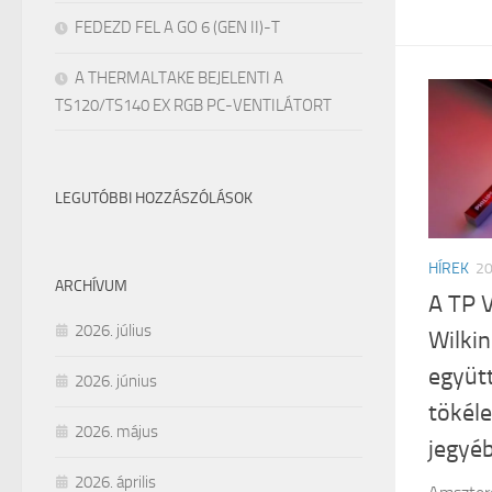
FEDEZD FEL A GO 6 (GEN II)-T
A THERMALTAKE BEJELENTI A
TS120/TS140 EX RGB PC-VENTILÁTORT
LEGUTÓBBI HOZZÁSZÓLÁSOK
HÍREK
2
ARCHÍVUM
A TP 
2026. július
Wilkin
együt
2026. június
tökéle
2026. május
jegyé
2026. április