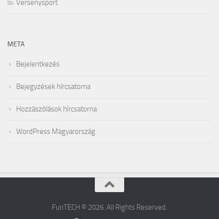
Versenysport
META
Bejelentkezés
Bejegyzések hírcsatorna
Hozzászólások hírcsatorna
WordPress Magyarország
FunTECH © 2026. All Rights Reserved.