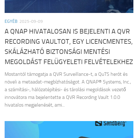
EGYÉB
2025-09-09
A QNAP HIVATALOSAN IS BEJELENTI A QVR
RECORDING VAULTOT, EGY LICENCMENTES,
SKÁLÁZHATÓ BIZTONSÁGI MENTÉSI
MEGOLDÁST FELÜGYELETI FELVÉTELEKHEZ
Mostantól támogatja a QVR Surveillance-t, a QuTS herót és
növeli a metaadat-megbízhatóságot. A QNAP® Systems, Inc.,
a számítási-, hálózatépítési- és tárolási megoldások vezető
innovátora ma bejelentette a QVR Recording Vault 1.0.0
hivatalos megjelenését, ami...