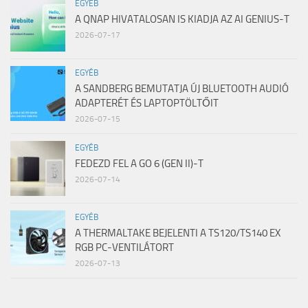
EGYÉB
A QNAP HIVATALOSAN IS KIADJA AZ AI GENIUS-T
2026-07-17
EGYÉB
A SANDBERG BEMUTATJA ÚJ BLUETOOTH AUDIÓ
ADAPTERÉT ÉS LAPTOPTÖLTŐIT
2026-07-15
EGYÉB
FEDEZD FEL A GO 6 (GEN II)-T
2026-07-14
EGYÉB
A THERMALTAKE BEJELENTI A TS120/TS140 EX
RGB PC-VENTILÁTORT
2026-07-13