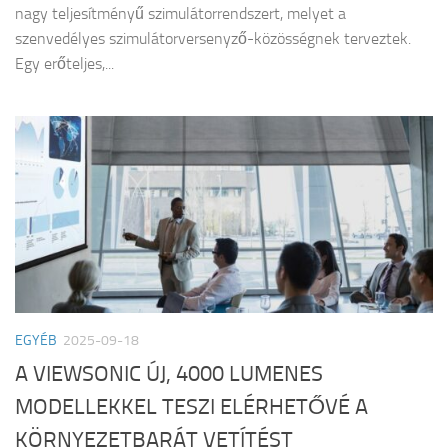
nagy teljesítményű szimulátorrendszert, melyet a
szenvedélyes szimulátorversenyző-közösségnek terveztek.
Egy erőteljes,...
EGYÉB
2025-09-18
A VIEWSONIC ÚJ, 4000 LUMENES
MODELLEKKEL TESZI ELÉRHETŐVÉ A
KÖRNYEZETBARÁT VETÍTÉST