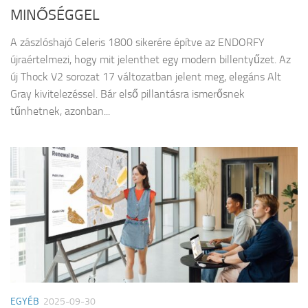
MINŐSÉGGEL
A zászlóshajó Celeris 1800 sikerére építve az ENDORFY
újraértelmezi, hogy mit jelenthet egy modern billentyűzet. Az
új Thock V2 sorozat 17 változatban jelent meg, elegáns Alt
Gray kivitelezéssel. Bár első pillantásra ismerősnek
tűnhetnek, azonban...
EGYÉB
2025-09-30