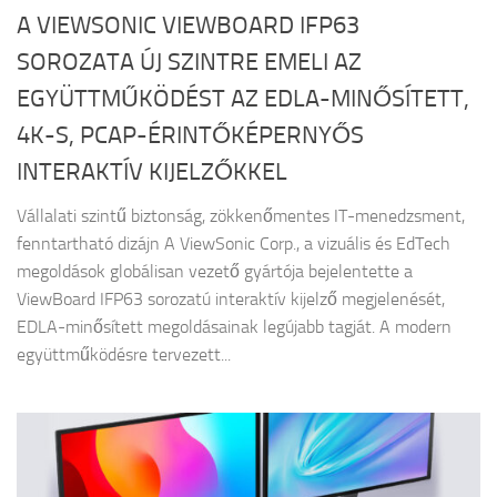
A VIEWSONIC VIEWBOARD IFP63
SOROZATA ÚJ SZINTRE EMELI AZ
EGYÜTTMŰKÖDÉST AZ EDLA-MINŐSÍTETT,
4K-S, PCAP-ÉRINTŐKÉPERNYŐS
INTERAKTÍV KIJELZŐKKEL
Vállalati szintű biztonság, zökkenőmentes IT-menedzsment,
fenntartható dizájn A ViewSonic Corp., a vizuális és EdTech
megoldások globálisan vezető gyártója bejelentette a
ViewBoard IFP63 sorozatú interaktív kijelző megjelenését,
EDLA-minősített megoldásainak legújabb tagját. A modern
együttműködésre tervezett...