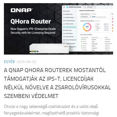
EGYÉB
2025-09-02
A QNAP QHORA ROUTEREK MOSTANTÓL
TÁMOGATJÁK AZ IPS-T, LICENCDÍJAK
NÉLKÜL NÖVELVE A ZSAROLÓVÍRUSOKKAL
SZEMBENI VÉDELMET
Ötvözi a nagy sebességű csatlakozást és a valós idejű
fenyegetésvédelmet, megfizethető proaktív biztonsági