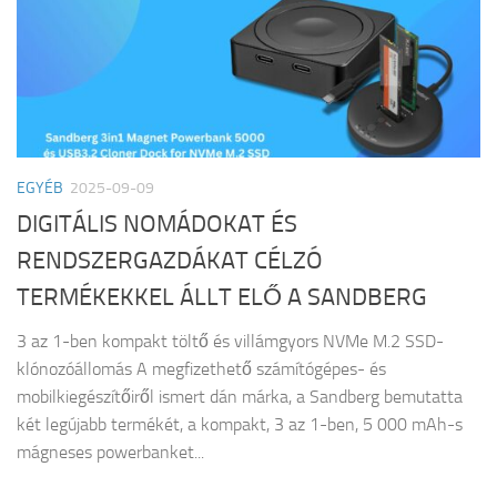
EGYÉB
2025-09-09
DIGITÁLIS NOMÁDOKAT ÉS
RENDSZERGAZDÁKAT CÉLZÓ
TERMÉKEKKEL ÁLLT ELŐ A SANDBERG
3 az 1-ben kompakt töltő és villámgyors NVMe M.2 SSD-
klónozóállomás A megfizethető számítógépes- és
mobilkiegészítőiről ismert dán márka, a Sandberg bemutatta
két legújabb termékét, a kompakt, 3 az 1-ben, 5 000 mAh-s
mágneses powerbanket...