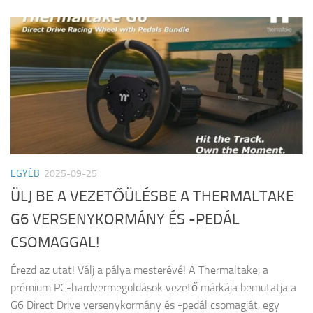
EGYÉB
2025-09-25
ÜLJ BE A VEZETŐÜLÉSBE A THERMALTAKE
G6 VERSENYKORMÁNY ÉS -PEDÁL
CSOMAGGAL!
Érezd az utat! Válj a pálya mesterévé! A Thermaltake, a
prémium PC-hardvermegoldások vezető márkája bemutatja a
G6 Direct Drive versenykormány és -pedál csomagját, egy