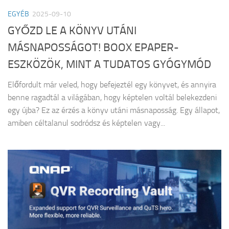
EGYÉB
2025-09-10
GYŐZD LE A KÖNYV UTÁNI
MÁSNAPOSSÁGOT! BOOX EPAPER-
ESZKÖZÖK, MINT A TUDATOS GYÓGYMÓD
Előfordult már veled, hogy befejeztél egy könyvet, és annyira
benne ragadtál a világában, hogy képtelen voltál belekezdeni
egy újba? Ez az érzés a könyv utáni másnaposság. Egy állapot,
amiben céltalanul sodródsz és képtelen vagy...