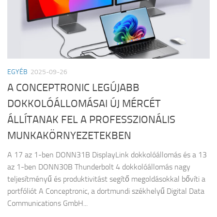
EGYÉB
2025-09-26
A CONCEPTRONIC LEGÚJABB
DOKKOLÓÁLLOMÁSAI ÚJ MÉRCÉT
ÁLLÍTANAK FEL A PROFESSZIONÁLIS
MUNKAKÖRNYEZETEKBEN
A 17 az 1-ben DONN31B DisplayLink dokkolóállomás és a 13
az 1-ben DONN30B Thunderbolt 4 dokkolóállomás nagy
teljesítményű és produktivitást segítő megoldásokkal bővíti a
portfóliót A Conceptronic, a dortmundi székhelyű Digital Data
Communications GmbH...