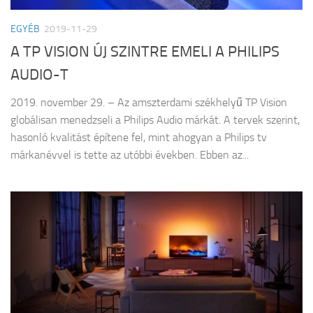
EGYÉB
2019-11-29
A TP VISION ÚJ SZINTRE EMELI A PHILIPS
AUDIO-T
2019. november 29. – Az amszterdami székhelyű TP Vision
globálisan menedzseli a Philips Audio márkát. A tervek szerint,
hasonló kvalitást építene fel, mint ahogyan a Philips tv
márkanévvel is tette az utóbbi években. Ebben az...