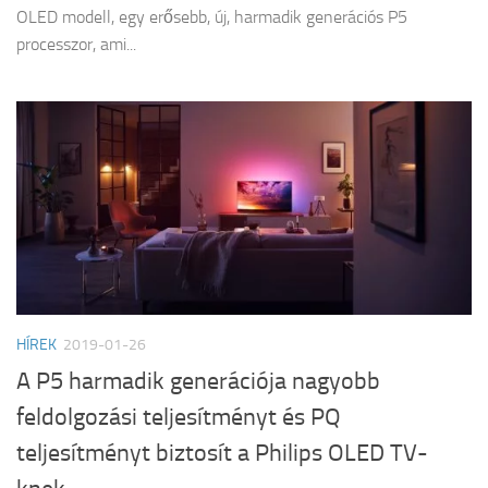
OLED modell, egy erősebb, új, harmadik generációs P5
processzor, ami...
HÍREK
2019-01-26
A P5 harmadik generációja nagyobb
feldolgozási teljesítményt és PQ
teljesítményt biztosít a Philips OLED TV-