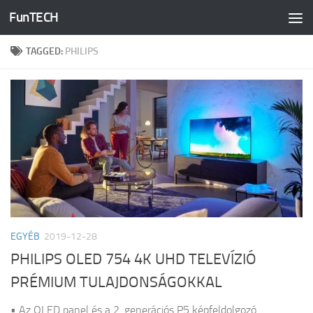
FunTECH
Skip to content
TAGGED:
PHILIPS
EGYÉB
2019-12-28
PHILIPS OLED 754 4K UHD TELEVÍZIÓ
PRÉMIUM TULAJDONSÁGOKKAL
• Az OLED panel és a 2. generációs P5 képfeldolgozó