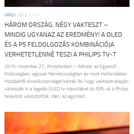
HÍREK
2019-11-27
HÁROM ORSZÁG, NÉGY VAKTESZT –
MINDIG UGYANAZ AZ EREDMÉNY! A OLED
ÉS A P5 FELDOLGOZÁS KOMBINÁCIÓJA
VERHETETLENNÉ TESZI A PHILIPS TV-T
2019. november 27., Amszterdam – Kétszer az Egyesült
Királyságban, egyszer Németországban és most Hollandiában.
Hozzáértő olvasóközönséget kértek fel, hogy vakteszt alapján
válasszák ki a legjobb OLED tv-készüléket és 69%-uk a Philips
televíziót választották. Idén, az egymást...