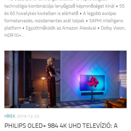
technológia kombinációja lenyűgöző képminőséget kínál • 55
és 65 hüvelykes kivitelben is elérhető • A legjobb európai
formatervezés, rozsdamentes acél talpak • SAPHI intelligens
platform • Együttműködik az Amazon Alexával • Dolby Vision,
HDR10+...
HÍREK
2019-12-23
PHILIPS OLED+ 984 4K UHD TELEVÍZIÓ: A