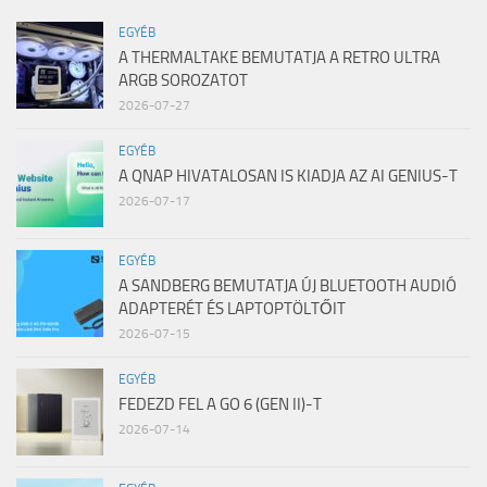
EGYÉB
A THERMALTAKE BEMUTATJA A RETRO ULTRA
ARGB SOROZATOT
2026-07-27
EGYÉB
A QNAP HIVATALOSAN IS KIADJA AZ AI GENIUS-T
2026-07-17
EGYÉB
A SANDBERG BEMUTATJA ÚJ BLUETOOTH AUDIÓ
ADAPTERÉT ÉS LAPTOPTÖLTŐIT
2026-07-15
EGYÉB
FEDEZD FEL A GO 6 (GEN II)-T
2026-07-14