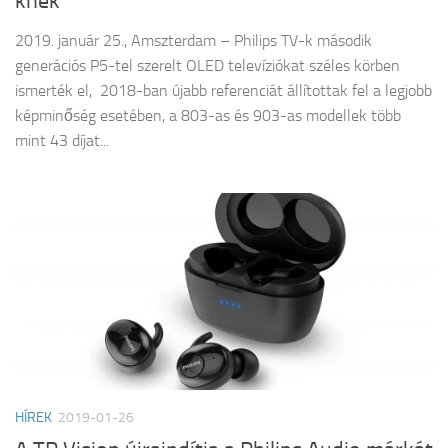
knek
2019. január 25., Amszterdam – Philips TV-k második
generációs P5-tel szerelt OLED televíziókat széles körben
ismerték el, 2018-ban újabb referenciát állítottak fel a legjobb
képminőség esetében, a 803-as és 903-as modellek több
mint 43 díjat...
HÍREK
2019-01-26