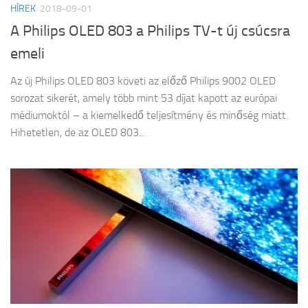
HÍREK
2018-09-01
A Philips OLED 803 a Philips TV-t új csúcsra
emeli
Az új Philips OLED 803 követi az előző Philips 9002 OLED
sorozat sikerét, amely több mint 53 díjat kapott az európai
médiumoktól – a kiemelkedő teljesítmény és minőség miatt.
Hihetetlen, de az OLED 803...