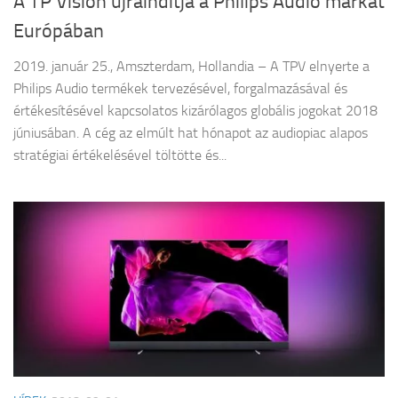
A TP Vision újraindítja a Philips Audio márkát
Európában
2019. január 25., Amszterdam, Hollandia – A TPV elnyerte a
Philips Audio termékek tervezésével, forgalmazásával és
értékesítésével kapcsolatos kizárólagos globális jogokat 2018
júniusában. A cég az elmúlt hat hónapot az audiopiac alapos
stratégiai értékelésével töltötte és...