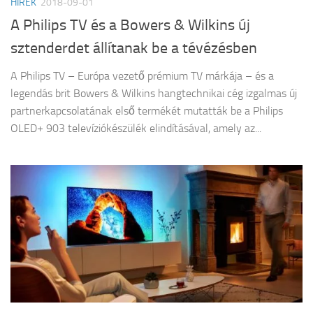
HÍREK
2018-09-01
A Philips TV és a Bowers & Wilkins új
sztenderdet állítanak be a tévézésben
A Philips TV – Európa vezető prémium TV márkája – és a
legendás brit Bowers & Wilkins hangtechnikai cég izgalmas új
partnerkapcsolatának első termékét mutatták be a Philips
OLED+ 903 televíziókészülék elindításával, amely az...