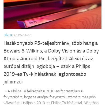
HÍREK
2019-01-30
Hatékonyabb P5-teljesítmény, több hang a
Bowers & Wilkins, a Dolby Vision és a Dolby
Atmos. Android Pie, beépített Alexa és az
európai dizájn legjobbja – ezek a Philips
2019-es Tv-kínálatának legfontosabb
jellemzői
– A Philips TV felkészült a 2018-as fantasztikus év
folytatására, hogy az európai fogyasztók számára még jobb
választást kínáljon a 2019-es Philips TV kínálattal. Még több