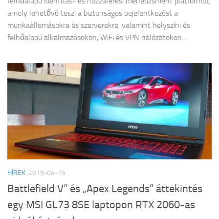
felhőalapú identitás- és hozzáférési menedzsment platformot,
amely lehetővé teszi a biztonságos bejelentkezést a
munkaállomásokra és szerverekre, valamint helyszíni és
felhőalapú alkalmazásokon, WiFi és VPN hálózatokon...
HÍREK
2019-04-15
Battlefield V” és „Apex Legends” áttekintés
egy MSI GL73 8SE laptopon RTX 2060-as