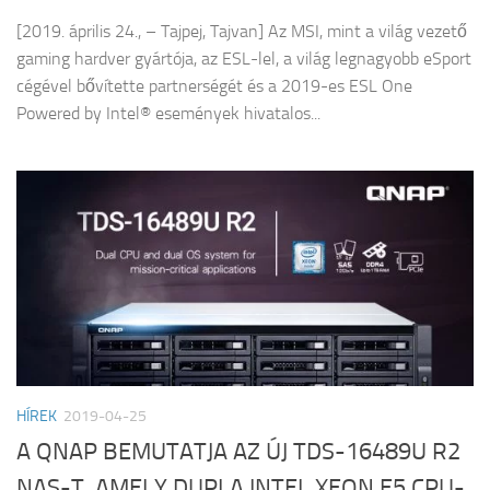
[2019. április 24., – Tajpej, Tajvan] Az MSI, mint a világ vezető
gaming hardver gyártója, az ESL-lel, a világ legnagyobb eSport
cégével bővítette partnerségét és a 2019-es ESL One
Powered by Intel® események hivatalos...
HÍREK
2019-04-25
A QNAP BEMUTATJA AZ ÚJ TDS-16489U R2
NAS-T, AMELY DUPLA INTEL XEON E5 CPU-