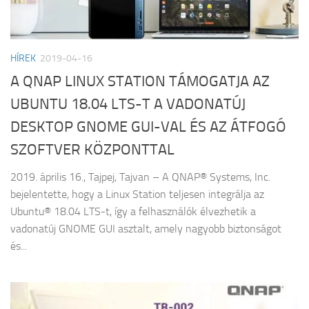
HÍREK
2019-04-16
A QNAP LINUX STATION TÁMOGATJA AZ
UBUNTU 18.04 LTS-T A VADONATÚJ
DESKTOP GNOME GUI-VAL ÉS AZ ÁTFOGÓ
SZOFTVER KÖZPONTTAL
2019. április 16., Tajpej, Tajvan – A QNAP® Systems, Inc.
bejelentette, hogy a Linux Station teljesen integrálja az
Ubuntu® 18.04 LTS-t, így a felhasználók élvezhetik a
vadonatúj GNOME GUI asztalt, amely nagyobb biztonságot
és...