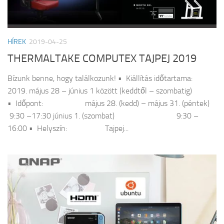
HÍREK
2019-04-25
THERMALTAKE COMPUTEX TAJPEJ 2019
Bízunk benne, hogy találkozunk! • Kiállítás időtartama:
2019. május 28 – június 1 között (keddtől – szombatig)
• Időpont: május 28. (kedd) – május 31. (péntek)
9:30 –17:30 június 1. (szombat) 9:30 –
16:00 • Helyszín: Tajpej...