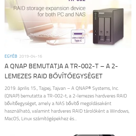
EGYÉB
2019-04-16
A QNAP BEMUTATJA A TR-002-T – A 2-
LEMEZES RAID BŐVÍTŐEGYSÉGET
2019. április 15., Tajpej, Tajvan – A QNAP® Systems, Inc.
(QNAP) bemutatta a TR-002-t, a 2-lemezes hardveres RAID
bővítőegységet, amely a NAS bővítő megoldásaként
használható, valamint hardveres RAID tárolóként a Windows,
MacOS, Linux számítógépekhez és...