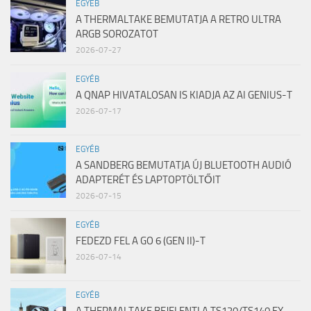
EGYÉB
A THERMALTAKE BEMUTATJA A RETRO ULTRA
ARGB SOROZATOT
2026-07-27
EGYÉB
A QNAP HIVATALOSAN IS KIADJA AZ AI GENIUS-T
2026-07-17
EGYÉB
A SANDBERG BEMUTATJA ÚJ BLUETOOTH AUDIÓ
ADAPTERÉT ÉS LAPTOPTÖLTŐIT
2026-07-15
EGYÉB
FEDEZD FEL A GO 6 (GEN II)-T
2026-07-14
EGYÉB