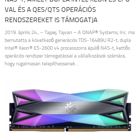
VAL ÉS A QES/QTS OPERÁCIÓS
RENDSZEREKET IS TÁMOGATJA
2019. április 24., – Tajpej, Tajvan – A QNAP® Systems, Inc. ma
bemutatta a következő generációs TDS-16489U R2-t, dupla
Intel® Xeon® E5-2600 v4 processzorra épülő NAS-t, kettős
operációs rendszer támogatással a vállalkozások számára,
hogy rugalmasan telepíthessenek...