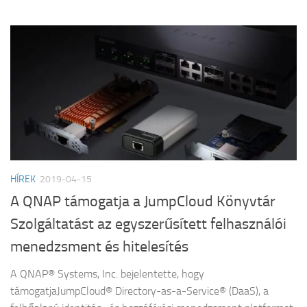
HÍREK
2019-04-15
A QNAP támogatja a JumpCloud Könyvtár
Szolgáltatást az egyszerűsített felhasználói
menedzsment és hitelesítés
A QNAP® Systems, Inc. bejelentette, hogy
támogatjaJumpCloud® Directory-as-a-Service® (DaaS), a