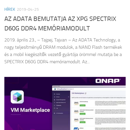
HÍREK
2019-04-25
AZ ADATA BEMUTATJA AZ XPG SPECTRIX
D60G DDR4 MEMÓRIAMODULT
2019. április 23., – Tajpej, Tajvan – Az ADATA Technology, a
nagy teljesítményű DRAM modulok, a NAND Flash termékek
és a mobil kiegészítők vezető gyártója örömmel mutatja be a
SPECTRIX D60G DDR4 memóriamodult. Az...