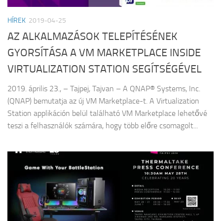
HÍREK
2019-04-25
AZ ALKALMAZÁSOK TELEPÍTÉSÉNEK
GYORSÍTÁSA A VM MARKETPLACE INSIDE
VIRTUALIZATION STATION SEGÍTSÉGÉVEL
2019. április 23., – Tajpej, Tajvan – A QNAP® Systems, Inc.
(QNAP) bemutatja az új VM Marketplace-t. A Virtualization
Station applikáción belül található VM Marketplace lehetővé
teszi a felhasználók számára, hogy több előre csomagolt...