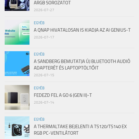
ARGB SOROZATOT
2026-07-27
EGYÉB
A QNAP HIVATALOSAN IS KIADJA AZ AI GENIUS-T
2026-07-17
EGYÉB
A SANDBERG BEMUTATJA ÚJ BLUETOOTH AUDIÓ
ADAPTERÉT ÉS LAPTOPTÖLTŐIT
2026-07-15
EGYÉB
FEDEZD FEL A GO 6 (GEN II)-T
2026-07-14
EGYÉB
A THERMALTAKE BEJELENTI A TS120/TS140 EX
RGB PC-VENTILÁTORT