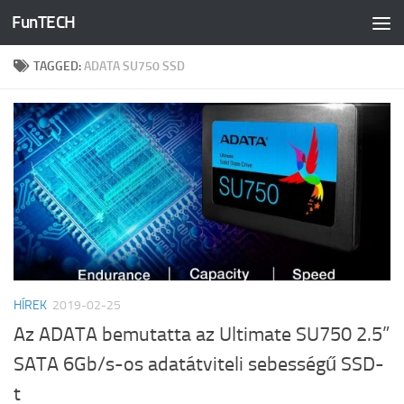
FunTECH
Skip to content
TAGGED:
ADATA SU750 SSD
HÍREK
2019-02-25
Az ADATA bemutatta az Ultimate SU750 2.5”
SATA 6Gb/s-os adatátviteli sebességű SSD-
t