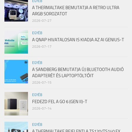
EGYÉB
A THERMALTAKE BEMUTATJA A RETRO ULTRA
ARGB SOROZATOT
2026-07-27
EGYÉB
A QNAP HIVATALOSAN IS KIADJA AZ AI GENIUS-T
2026-07-17
EGYÉB
A SANDBERG BEMUTATJA ÚJ BLUETOOTH AUDIÓ
ADAPTERÉT ÉS LAPTOPTÖLTŐIT
2026-07-15
EGYÉB
FEDEZD FEL A GO 6 (GEN II)-T
2026-07-14
EGYÉB
A THERMALTAKE BEJELENTI A TS120/TS140 EX