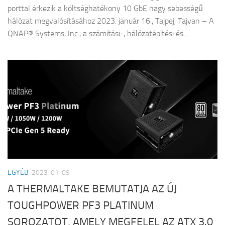
porttal érkezik a költséghatékony 10 GbE nagy sebességű
hálózat megvalósításához 2023. január 16., Tajpej, Tajvan – A
QNAP® Systems, Inc., a számítási-, hálózatépítési és...
EGYÉB
2023-01-09
A THERMALTAKE BEMUTATJA AZ ÚJ
TOUGHPOWER PF3 PLATINUM
SOROZATOT, AMELY MEGFELEL AZ ATX 3.0