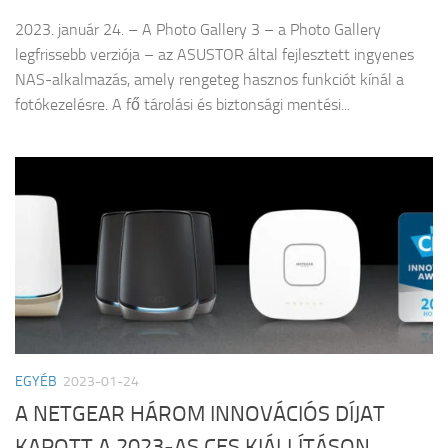
2023. január 24. – A Photo Gallery 3 – a Photo Gallery
legfrissebb verziója – az ASUSTOR által fejlesztett ingyenes
NAS-alkalmazás, amely rengeteg hasznos funkciót kínál a
fotókezelésre. A fő tárolási és biztonsági mentési...
EGYÉB
2023-01-24
A NETGEAR HÁROM INNOVÁCIÓS DÍJAT
KAPOTT A 2023-AS CES KIÁLLÍTÁSON