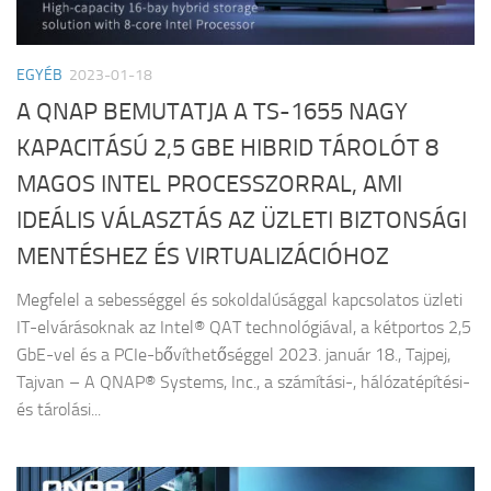
EGYÉB
2023-01-18
A QNAP BEMUTATJA A TS-1655 NAGY
KAPACITÁSÚ 2,5 GBE HIBRID TÁROLÓT 8
MAGOS INTEL PROCESSZORRAL, AMI
IDEÁLIS VÁLASZTÁS AZ ÜZLETI BIZTONSÁGI
MENTÉSHEZ ÉS VIRTUALIZÁCIÓHOZ
Megfelel a sebességgel és sokoldalúsággal kapcsolatos üzleti
IT-elvárásoknak az Intel® QAT technológiával, a kétportos 2,5
GbE-vel és a PCIe-bővíthetőséggel 2023. január 18., Tajpej,
Tajvan – A QNAP® Systems, Inc., a számítási-, hálózatépítési-
és tárolási...