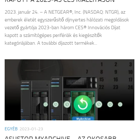
2023. január 24. – A NETGEAR®, Inc. (NASDAQ: NTGR), az
emberek életét egyszerűsítő díjnyertes hálózati megoldások
vezető gyártója 2023-ban három CES® Innovációs Díjat
kapott a számítógépes perifériák és kiegészítők
kategóriájában. A további díjazott termékek...
EGYÉB
2023-01-23