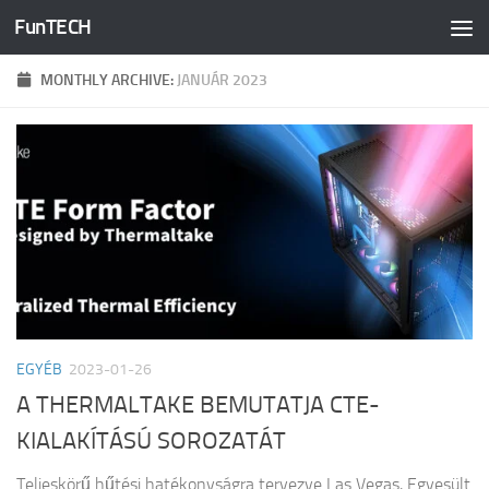
FunTECH
Skip to content
MONTHLY ARCHIVE:
JANUÁR 2023
EGYÉB
2023-01-26
A THERMALTAKE BEMUTATJA CTE-
KIALAKÍTÁSÚ SOROZATÁT
Teljeskörű hűtési hatékonyságra tervezve Las Vegas, Egyesült