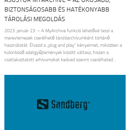
ASUSTOR MYARCHIVE – AZ OKOSABB,
BIZTONSÁGOSABB ÉS HATÉKONYABB
TÁROLÁSI MEGOLDÁS
2023. január 23. – A MyArchive funkció lehetővé teszi a
merevlemezek cserélhető tárolóarchívumként történő
használatát. Élvezd a „plug and play” kényelmet, miközben a
különböző adatgyűjtemények között váltasz, hiszen a
csatlakoztatott arhívumokat kedved szerint cserélheted....