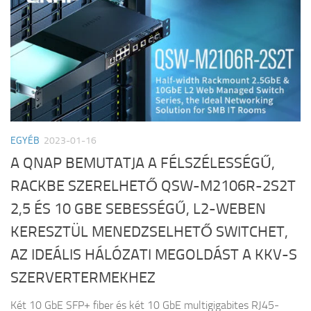
EGYÉB
2023-01-16
A QNAP BEMUTATJA A FÉLSZÉLESSÉGŰ,
RACKBE SZERELHETŐ QSW-M2106R-2S2T
2,5 ÉS 10 GBE SEBESSÉGŰ, L2-WEBEN
KERESZTÜL MENEDZSELHETŐ SWITCHET,
AZ IDEÁLIS HÁLÓZATI MEGOLDÁST A KKV-S
SZERVERTERMEKHEZ
Két 10 GbE SFP+ fiber és két 10 GbE multigigabites RJ45-