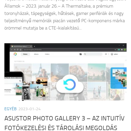
Államok – 2023. január 26.– A Thermaltake, a prémium
toronyházak, tápegységek, hűtések, gamer perifériák és nagy
teljesítményű memóriák piacán vezető PC-komponens márka
örömmel mutatja be a CTE-kialakítású...
EGYÉB
2023-01-24
ASUSTOR PHOTO GALLERY 3 – AZ INTUITÍV
FOTÓKEZELÉSI ÉS TÁROLÁSI MEGOLDÁS