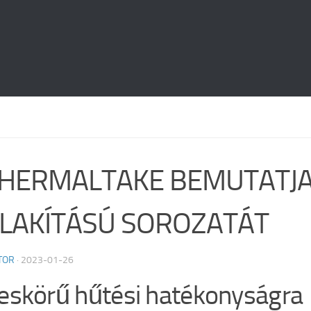
THERMALTAKE BEMUTATJA
ALAKÍTÁSÚ SOROZATÁT
TOR
·
2023-01-26
jeskörű hűtési hatékonyságra