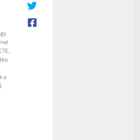
agy
mmel
 CTE,
tési
k a
,