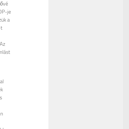
tővé
DP-je
zük a
-t
 Az
mlást
al
ek
s
en