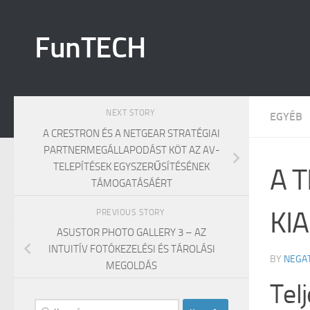
Skip to content
FunTECH
NEXT STORY
EGYÉB
A CRESTRON ÉS A NETGEAR STRATÉGIAI
PARTNERMEGÁLLAPODÁST KÖT AZ AV-
TELEPÍTÉSEK EGYSZERŰSÍTÉSÉNEK
A 
TÁMOGATÁSÁÉRT
KI
PREVIOUS STORY
ASUSTOR PHOTO GALLERY 3 – AZ
INTUITÍV FOTÓKEZELÉSI ÉS TÁROLÁSI
BY
NEGA
MEGOLDÁS
Tel
Keresés: