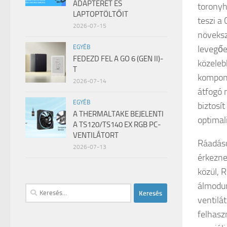
ADAPTERÉT ÉS
toronyh
LAPTOPTÖLTŐIT
teszi a
2026-07-15
növeksz
levegőe
EGYÉB
FEDEZD FEL A GO 6 (GEN II)-
közeleb
T
kompone
2026-07-14
átfogó 
EGYÉB
biztosí
A THERMALTAKE BEJELENTI
optimal
A TS120/TS140 EX RGB PC-
VENTILÁTORT
Ráadásu
2026-07-13
érkezne
közül, 
álmodun
Keresés:
ventilá
felhasz