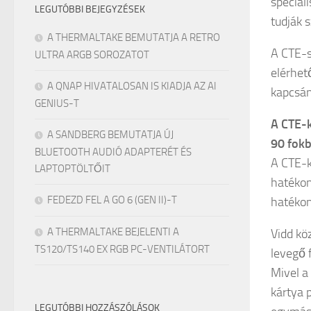
speciál
LEGUTÓBBI BEJEGYZÉSEK
tudják s
A THERMALTAKE BEMUTATJA A RETRO
A CTE-s
ULTRA ARGB SOROZATOT
elérhet
A QNAP HIVATALOSAN IS KIADJA AZ AI
kapcsán
GENIUS-T
A CTE-k
A SANDBERG BEMUTATJA ÚJ
90 fokb
BLUETOOTH AUDIÓ ADAPTERÉT ÉS
A CTE-k
LAPTOPTÖLTŐIT
hatékon
FEDEZD FEL A GO 6 (GEN II)-T
hatékony
A THERMALTAKE BEJELENTI A
Vidd kö
TS120/TS140 EX RGB PC-VENTILÁTORT
levegő f
Mivel a
kártya 
LEGUTÓBBI HOZZÁSZÓLÁSOK