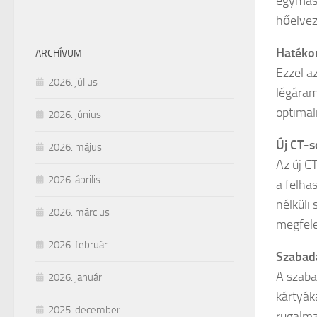
egymást
hőelvez
Hatéko
ARCHÍVUM
Ezzel a
2026. július
légáram
optimal
2026. június
Új CT-s
2026. május
Az új C
2026. április
a felha
nélküli
2026. március
megfele
2026. február
Szabada
A szaba
2026. január
kártyák
2025. december
rugalma