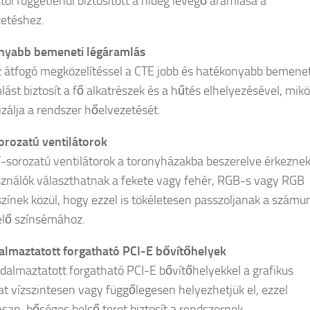
ól függetlenül biztosított a hideg levegő áramlása a
etéshez.
nyabb bemeneti légáramlás
z átfogó megközelítéssel a CTE jobb és hatékonyabb bemenet
lást biztosít a fő alkatrészek és a hűtés elhelyezésével, mik
izálja a rendszer hőelvezetését.
orozatú ventilátorok
T-sorozatú ventilátorok a toronyházakba beszerelve érkeznek
sználók választhatnak a fekete vagy fehér, RGB-s vagy RGB
 színek közül, hogy ezzel is tökéletesen passzoljanak a számu
lő színsémához.
lmaztatott forgatható PCI-E bővítőhelyek
dalmaztatott forgatható PCI-E bővítőhelyekkel a grafikus
at vízszintesen vagy függőlegesen helyezhetjük el, ezzel
san, bőséges belső teret biztosít a rendszernek.