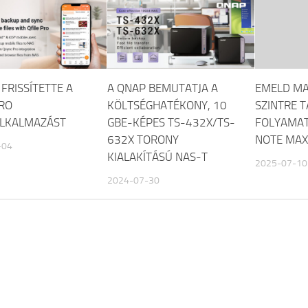
FRISSÍTETTE A
A QNAP BEMUTATJA A
EMELD M
PRO
KÖLTSÉGHATÉKONY, 10
SZINTRE T
LKALMAZÁST
GBE-KÉPES TS-432X/TS-
FOLYAMAT
632X TORONY
NOTE MAX
-04
KIALAKÍTÁSÚ NAS-T
2025-07-10
2024-07-30