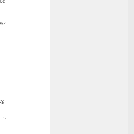
ább
esz
eg
kus