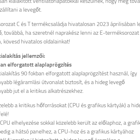
isan kialakított ventilátorlapátokkal készülnek, hogy még tov
zállítani a levegőt.
orozat C és T termékcsaládja hivatalosan 2023 áprilisában l
ő, továbbá, ha szeretnél naprakész lenni az E-terméksorozat
, kövesd hivatalos oldalainkat!
ialakítás jellemzői:
an elforgatott alaplaprögzítés
ialakítás 90 fokban elforgatott alaplaprögzítést használ, így
yabb légáramlási útvonalat biztosít, és a hideg levegő
abb jut el a kritikus alkatrészekhez.
zelebb a kritikus hőforrásokat (CPU és grafikus kártyák) a hid
elé!
 CPU elhelyezése sokkal közelebb került az előlaphoz, a grafi
pedig a hátsó panelhez, a CPU-hoz és a grafikus kártyához