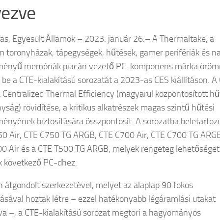
vezve
as, Egyesült Államok – 2023. január 26.– A Thermaltake, a
 toronyházak, tápegységek, hűtések, gamer perifériák és n
ítményű memóriák piacán vezető PC-komponens márka örö
 be a CTE-kialakítású sorozatát a 2023-as CES kiállításon. A
 Centralized Thermal Efficiency (magyarul központosított hű
yság) rövidítése, a kritikus alkatrészek magas szintű hűtési
tményének biztosítására összpontosít. A sorozatba beletartozi
0 Air, CTE C750 TG ARGB, CTE C700 Air, CTE C700 TG ARGB
0 Air és a CTE T500 TG ARGB, melyek rengeteg lehetőséget
k következő PC-dhez.
 átgondolt szerkezetével, melyet az alaplap 90 fokos
tásával hoztak létre – ezzel hatékonyabb légáramlási utakat
tva –, a CTE-kialakítású sorozat megtöri a hagyományos