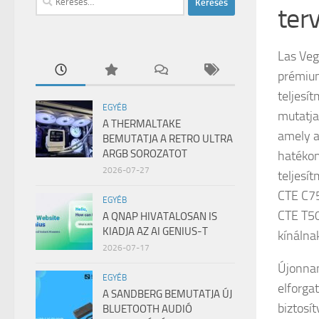
ter
Las Veg
prémium
teljes
EGYÉB
mutatja
A THERMALTAKE
amely a
BEMUTATJA A RETRO ULTRA
ARGB SOROZATOT
hatékon
2026-07-27
teljesí
CTE C75
EGYÉB
CTE T50
A QNAP HIVATALOSAN IS
KIADJA AZ AI GENIUS-T
kínálna
2026-07-17
Újonnan
EGYÉB
elforga
A SANDBERG BEMUTATJA ÚJ
biztosí
BLUETOOTH AUDIÓ