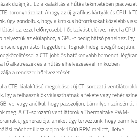
ázak dizájnját. Ez a kialakítás a hűtés tekintetében piacveze
 CTE-toronyházakat. Ahogy az új grafikus kártyák és CPU-k T
ik, úgy gondoltuk, hogy a kritikus hőforrásokat közelebb viss
llátáshoz, ezzel előnyösebb hőelszívást elérve, mivel a CPU
b helyeztük az előlaphoz, a GPU-t pedig hátsó panelhez, így
nseid egymástól függetlenül fognak hideg levegőhöz jutni.
megközelítéssel a CTE jobb és hatékonyabb bemeneti légára
t a fő alkatrészek és a hűtés elhelyezésével, miközben
izálja a rendszer hőelvezetését.
l a CTE-kialakítású megoldások új CT-sorozatú ventilátorokk
k, így a felhasználók választhatnak a fekete vagy fehér szín
RGB-vel vagy anélkül, hogy passzoljon, bármilyen színsémát i
k meg. A CT-sorozatú ventilátorok a Thermaltake PWM-
torainak új generációja, amiket úgy terveztünk, hogy bármily
nálási módhoz illeszkedjenek 1500 RPM mellett, illetve