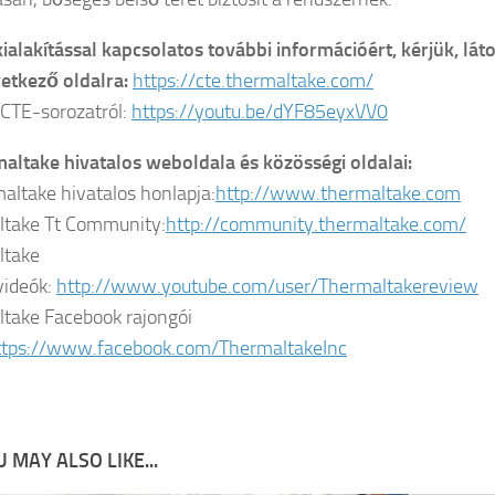
ialakítással kapcsolatos további információért, kérjük, lát
vetkező oldalra:
https://cte.thermaltake.com/
 CTE-sorozatról:
https://youtu.be/dYF85eyxVV0
altake hivatalos weboldala és közösségi oldalai:
altake hivatalos honlapja:
http://www.thermaltake.com
ltake Tt Community:
http://community.thermaltake.com/
ltake
videók:
http://www.youtube.com/user/Thermaltakereview
take Facebook rajongói
ttps://www.facebook.com/ThermaltakeInc
 MAY ALSO LIKE...