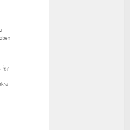
i
özben
, így
nkra