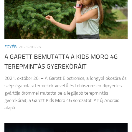
EGYÉB
2021-10-26
A GARETT BEMUTATTA A KIDS MORO 4G
TEREPMINTÁS GYEREKÓRÁIT
2021. október 26. – A Garett Electronics, a lengyel okosóra és
szépségápolási termékek vezető és többszörösen díjnyertes
gyártója örömmel mutatta be a legújabb terepmintás
gyerekóráit, a Garett Kids Moro 4G sorozatot. Az új Android
alapú...