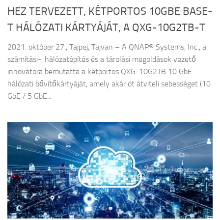
HEZ TERVEZETT, KÉTPORTOS 10GBE BASE-
T HÁLÓZATI KÁRTYÁJÁT, A QXG-10G2TB-T
2021. október 27., Tajpej, Tajvan – A QNAP® Systems, Inc., a
számítási-, hálózatépítés és a tárolási megoldások vezető
innovátora bemutatta a kétportos QXG-10G2TB 10 GbE
hálózati bővítőkártyáját, amely akár öt átviteli sebességet (10
GbE / 5 GbE...