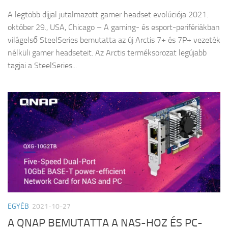
A legtöbb díjjal jutalmazott gamer headset evolúciója 2021.
október 29., USA, Chicago – A gaming- és esport-perifériákban
világelső SteelSeries bemutatta az új Arctis 7+ és 7P+ vezeték
nélküli gamer headseteit. Az Arctis terméksorozat legújabb
tagjai a SteelSeries...
EGYÉB
2021-10-27
A QNAP BEMUTATTA A NAS-HOZ ÉS PC-