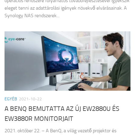
operációs rendszere folyamatos továbbfejlesztésével igyekszik
eleget tenni az adattárolási igények növekvő elvárásainak. A
Synology NAS rendszerek...
EGYÉB
2021-10-22
A BENQ BEMUTATTA AZ ÚJ EW2880U ÉS
EW3880R MONITORJAIT
2021. október 22. – A BenQ, a világ vezető projektor és