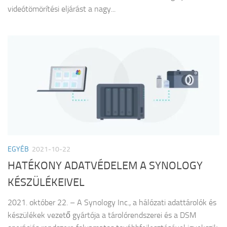
videótömörítési eljárást a nagy...
EGYÉB
2021-10-22
HATÉKONY ADATVÉDELEM A SYNOLOGY
KÉSZÜLÉKEIVEL
2021. október 22. – A Synology Inc., a hálózati adattárolók és
készülékek vezető gyártója a tárolórendszerei és a DSM