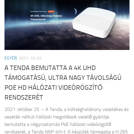
EGYÉB
2021-10-25
A TENDA BEMUTATTA A 4K UHD
TÁMOGATÁSÚ, ULTRA NAGY TÁVOLSÁGÚ
POE HD HÁLÓZATI VIDEÓRÖGZÍTŐ
RENDSZERÉT
2021. október 25. – A Tenda, a költséghatékony vezetékes és
vezeték nélküli hálózati megoldások vezető gyártója
bemutatta a négycsatornás PoE hálózati videórögzítő
rendszerét, a Tenda N6P-4H-t. A készülék támogatja a H.265