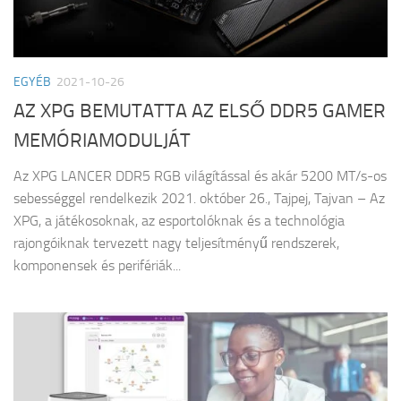
EGYÉB
2021-10-26
AZ XPG BEMUTATTA AZ ELSŐ DDR5 GAMER
MEMÓRIAMODULJÁT
Az XPG LANCER DDR5 RGB világítással és akár 5200 MT/s-os
sebességgel rendelkezik 2021. október 26., Tajpej, Tajvan – Az
XPG, a játékosoknak, az esportolóknak és a technológia
rajongóiknak tervezett nagy teljesítményű rendszerek,
komponensek és perifériák...