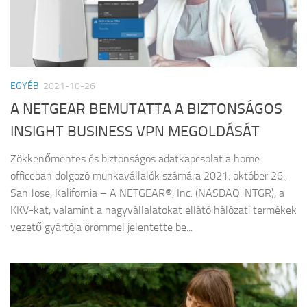
EGYÉB
2021-10-26
A NETGEAR BEMUTATTA A BIZTONSÁGOS
INSIGHT BUSINESS VPN MEGOLDÁSÁT
Zökkenőmentes és biztonságos adatkapcsolat a home
officeban dolgozó munkavállalók számára 2021. október 26.,
San Jose, Kalifornia – A NETGEAR®, Inc. (NASDAQ: NTGR), a
KKV-kat, valamint a nagyvállalatokat ellátó hálózati termékek
vezető gyártója örömmel jelentette be...