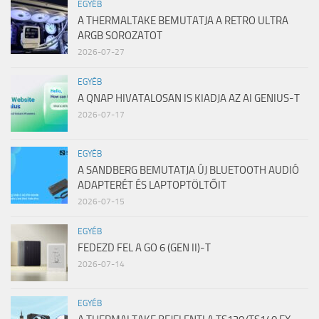
EGYÉB
A THERMALTAKE BEMUTATJA A RETRO ULTRA
ARGB SOROZATOT
2026-07-27
EGYÉB
A QNAP HIVATALOSAN IS KIADJA AZ AI GENIUS-T
2026-07-17
EGYÉB
A SANDBERG BEMUTATJA ÚJ BLUETOOTH AUDIÓ
ADAPTERÉT ÉS LAPTOPTÖLTŐIT
2026-07-15
EGYÉB
FEDEZD FEL A GO 6 (GEN II)-T
2026-07-14
EGYÉB