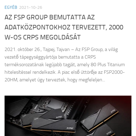
EGYÉB
2021-10-26
AZ FSP GROUP BEMUTATTA AZ
ADATKÖZPONTOKHOZ TERVEZETT, 2000
W-OS CRPS MEGOLDÁSÁT
2021. október 26., Tajpej, Tajvan – Az FSP Group, a világ
vezető tápegységgyártója bemutatta a CRPS
terméksorozatának legújabb tagját, amely 80 Plus Titanium
hitelesítéssel rendelkezik. A piac első úttörője az FSP2000-
20HM, amelyet úgy terveztek, hogy megfeleljen...