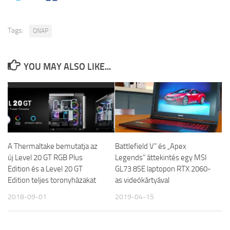
Tags:
QNAP
YOU MAY ALSO LIKE...
A Thermaltake bemutatja az
Battlefield V” és „Apex
új Level 20 GT RGB Plus
Legends” áttekintés egy MSI
Edition és a Level 20 GT
GL73 8SE laptopon RTX 2060-
Edition teljes toronyházakat
as videókártyával
2018-09-01
2019-04-15