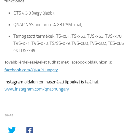
funkcióhoz
:
QTS 4.3.3 (vagy újabb),
QNAP NAS minimum 4 GB RAM-mal,
Támogatott termékek: TS-x51, TS-x53, TVS-x63, TVS-x70,
TVS-x71, TVS-x73, TS/SS-x79, TVS-x80, TVS-x82, TES-x85
és TDS-x89.
További érdekességeket tudhat meg Facebook oldalunkon is:
facebook.com/QNAPHungary
Instagram oldalunkon használati tippeket is találhat:
www.instagram.com/qnaphungary
SHARE