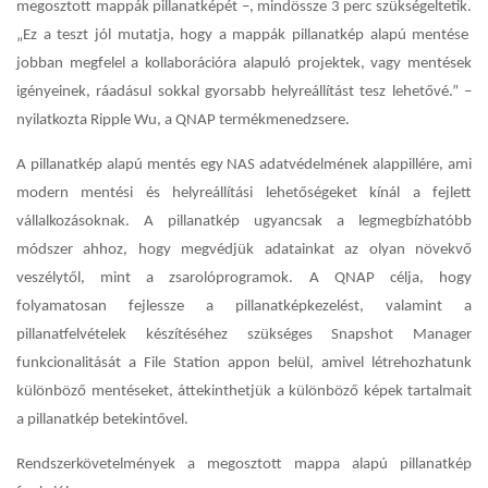
megosztott mappák pillanatképét –, mindössze 3 perc szükségeltetik.
„Ez a teszt jól mutatja, hogy a mappák pillanatkép alapú mentése
jobban megfelel a kollaborációra alapuló projektek, vagy mentések
igényeinek, ráadásul sokkal gyorsabb helyreállítást tesz lehetővé.” –
nyilatkozta Ripple Wu, a QNAP termékmenedzsere.
A pillanatkép alapú mentés egy NAS adatvédelmének alappillére, ami
modern mentési és helyreállítási lehetőségeket kínál a fejlett
vállalkozásoknak. A pillanatkép ugyancsak a legmegbízhatóbb
módszer ahhoz, hogy megvédjük adatainkat az olyan növekvő
veszélytől, mint a zsarolóprogramok. A QNAP célja, hogy
folyamatosan fejlessze a pillanatképkezelést, valamint a
pillanatfelvételek készítéséhez szükséges Snapshot Manager
funkcionalitását a File Station appon belül, amivel létrehozhatunk
különböző mentéseket, áttekinthetjük a különböző képek tartalmait
a pillanatkép betekintővel.
Rendszerkövetelmények a megosztott mappa alapú pillanatkép