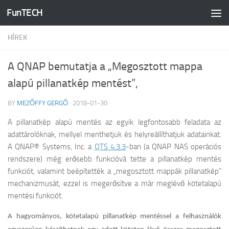
FunTECH
Skip to content
HÍREK
A QNAP bemutatja a „Megosztott mappa
alapú pillanatkép mentést”,
BY
MEZŐFFY GERGŐ
·
2018-01-30
A pillanatkép alapú mentés az egyik legfontosabb feladata az
adattárolóknak, mellyel menthetjük és helyreállíthatjuk adatainkat.
A QNAP® Systems, Inc. a
QTS 4.3.3
-ban (a QNAP NAS operációs
rendszere) még erősebb funkcióvá tette a pillanatkép mentés
funkciót, valamint beépítették a „megosztott mappák pillanatkép”
mechanizmusát, ezzel is megerősítve a már meglévő kötetalapú
mentési funkciót.
A hagyományos, kötetalapú pillanatkép mentéssel a felhasználók