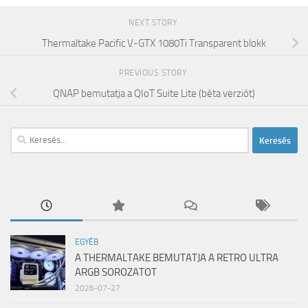
NEXT STORY
Thermaltake Pacific V-GTX 1080Ti Transparent blokk
PREVIOUS STORY
QNAP bemutatja a QIoT Suite Lite (béta verziót)
Keresés:
EGYÉB
A THERMALTAKE BEMUTATJA A RETRO ULTRA
ARGB SOROZATOT
2026-07-27