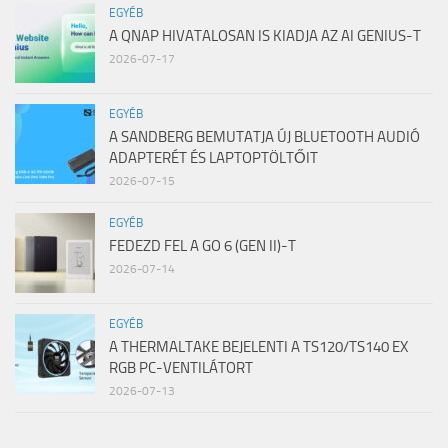
EGYÉB
A QNAP HIVATALOSAN IS KIADJA AZ AI GENIUS-T
2026-07-17
EGYÉB
A SANDBERG BEMUTATJA ÚJ BLUETOOTH AUDIÓ
ADAPTERÉT ÉS LAPTOPTÖLTŐIT
2026-07-15
EGYÉB
FEDEZD FEL A GO 6 (GEN II)-T
2026-07-14
EGYÉB
A THERMALTAKE BEJELENTI A TS120/TS140 EX
RGB PC-VENTILÁTORT
2026-07-13