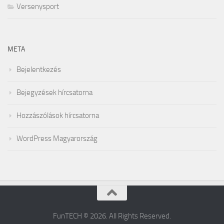
Versenysport
META
Bejelentkezés
Bejegyzések hírcsatorna
Hozzászólások hírcsatorna
WordPress Magyarország
FunTECH © 2026. All Rights Reserved.