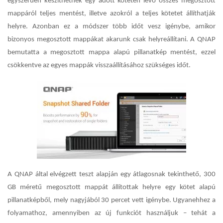
egyszerűen készíthetnek egy adott köteten lévő összes megosztott
mappáról teljes mentést, illetve azokról a teljes kötetet állíthatják
helyre. Azonban ez a módszer több időt vesz igénybe, amikor
bizonyos megosztott mappákat akarunk csak helyreállítani. A
QNAP
bemutatta a megosztott mappa alapú pillanatkép mentést, ezzel
csökkentve az egyes mappák visszaállításához szükséges időt.
A QNAP által elvégzett teszt alapján egy átlagosnak tekinthető, 300
GB méretű megosztott mappát állítottak helyre egy kötet alapú
pillanatképből, mely nagyjából 30 percet vett igénybe. Ugyanehhez a
folyamathoz, amennyiben az új funkciót használjuk – tehát a