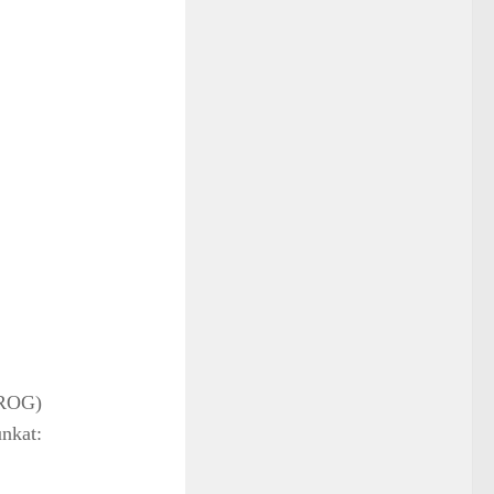
ROG)
nkat: