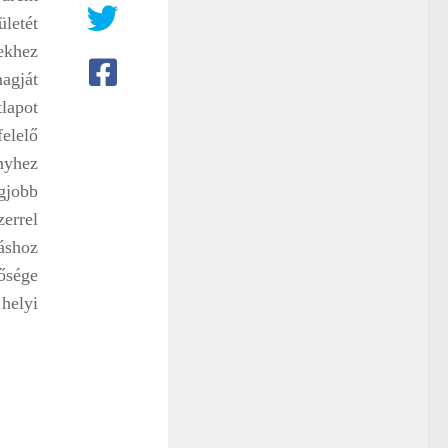
ületét
ekhez
agját
lapot
elelő
nyhez
egjobb
zerrel
táshoz
ősége
helyi