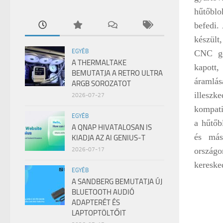
hűtőblo
befedi.
készült
EGYÉB
CNC gé
A THERMALTAKE
kapott,
BEMUTATJA A RETRO ULTRA
áramlá
ARGB SOROZATOT
illeszke
2026-07-27
kompatib
EGYÉB
a hűtőb
A QNAP HIVATALOSAN IS
és más
KIADJA AZ AI GENIUS-T
országo
2026-07-17
kereske
EGYÉB
A SANDBERG BEMUTATJA ÚJ
BLUETOOTH AUDIÓ
ADAPTERÉT ÉS
LAPTOPTÖLTŐIT