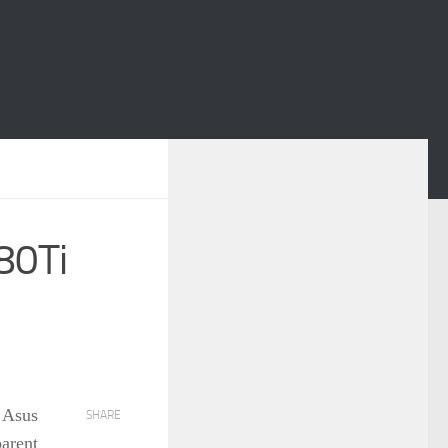
80Ti
 Asus
SHARE
arent