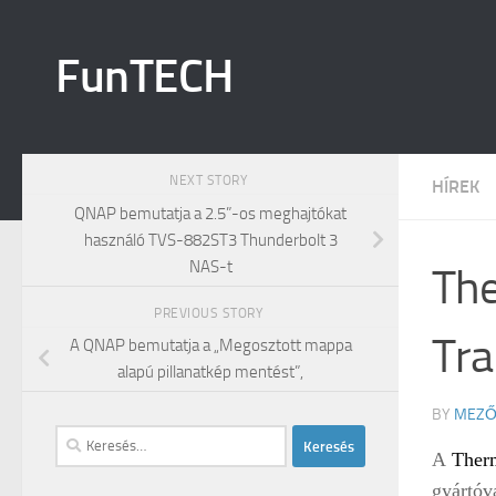
Skip to content
FunTECH
NEXT STORY
HÍREK
QNAP bemutatja a 2.5”-os meghajtókat
használó TVS-882ST3 Thunderbolt 3
NAS-t
The
PREVIOUS STORY
Tra
A QNAP bemutatja a „Megosztott mappa
alapú pillanatkép mentést”,
BY
MEZŐ
Keresés:
A
Ther
gyártóv