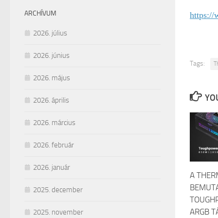
ARCHÍVUM
https:/
2026. július
2026. június
Tags:
T
2026. május
YOU
2026. április
2026. március
2026. február
2026. január
A THER
BEMUTA
2025. december
TOUGH
ARGB T
2025. november