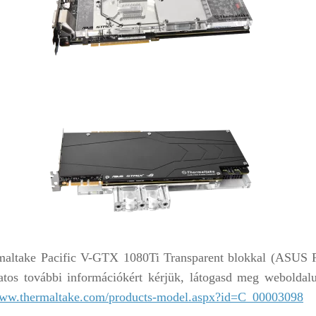
maltake
Pacific V-GTX 1080Ti Transparent
blokkal
(ASUS 
atos további információkért kérjük
,
látogasd meg weboldalu
www.thermaltake.com/products-model.aspx?id=C_00003098