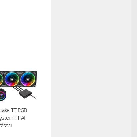
ltake TT RGB
ystem TT AI
tással