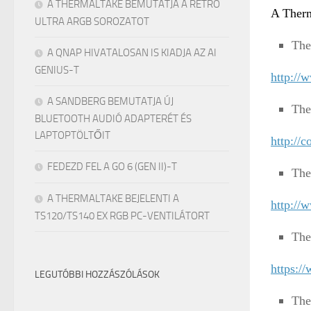
A THERMALTAKE BEMUTATJA A RETRO
A Therm
ULTRA ARGB SOROZATOT
The
A QNAP HIVATALOSAN IS KIADJA AZ AI
GENIUS-T
http://
A SANDBERG BEMUTATJA ÚJ
The
BLUETOOTH AUDIÓ ADAPTERÉT ÉS
LAPTOPTÖLTŐIT
http://
FEDEZD FEL A GO 6 (GEN II)-T
The
A THERMALTAKE BEJELENTI A
http://
TS120/TS140 EX RGB PC-VENTILÁTORT
The
https:/
LEGUTÓBBI HOZZÁSZÓLÁSOK
The