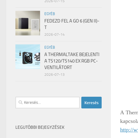
2026-07-15
EGYÉB
FEDEZD FEL A GO 6 (GEN II)-
T
2026-07-14
EGYÉB
A THERMALTAKE BEJELENTI
A TS120/TS140 EX RGB PC-
VENTILÁTORT
2026-07-13
Keresés:
A Ther
kapcsol
LEGUTÓBBI BEJEGYZÉSEK
http://