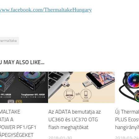
/www.facebook.com/ThermaltakeHungary
hermaltake
 MAY ALSO LIKE...
MALTAKE
Az ADATA bemutatja az
Új Therma
TJA A
UC360 és UC370 OTG
PLUS Ecos
POWER PF1/GF1
flash meghajtókat
hangirányí
ÁPEGYSÉGEKET
2018-01-30
2018-03-24