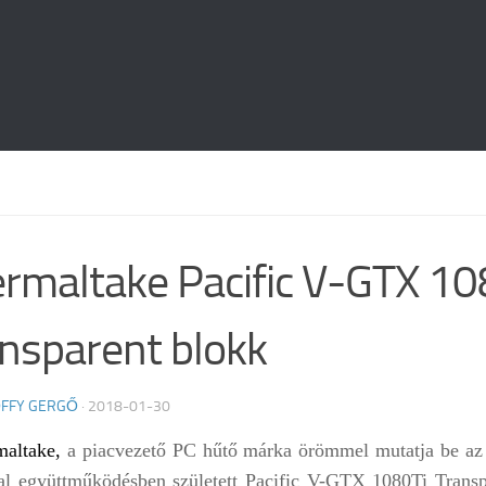
rmaltake Pacific V-GTX 10
nsparent blokk
FFY GERGŐ
·
2018-01-30
maltake
,
a piacvezető PC hűtő márka örömmel mutatja be az
al együttműködésben született
Pacific V-GTX 1080Ti Transp