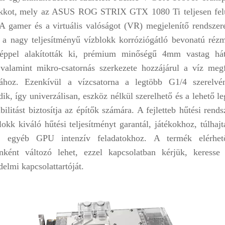
kkot,
mely az
ASUS ROG STRIX GTX 1080 Ti
teljesen fel
 A gamer és a virtuális valóságot (VR) megjelenítő rendszer
, a nagy teljesítményű vízblokk korróziógátló bevonatú rézm
ppel alakították ki, prémium minőségű 4mm vastag hát
 valamint mikro-csatornás szerkezete hozzájárul a víz megf
sához. Ezenkívül a vízcsatorna a legtöbb G1/4 szerelvé
dik, így univerzálisan, eszköz nélkül szerelhető és a lehető l
ilitást biztosítja az építők számára. A fejletteb hűtési rends
lokk kiváló hűtési teljesítményt garantál, játékokhoz, túlhaj
 egyéb GPU intenzív feladatokhoz. A termék elérhet
nként változó lehet, ezzel kapcsolatban kérjük, keresse 
delmi kapcsolattartóját.