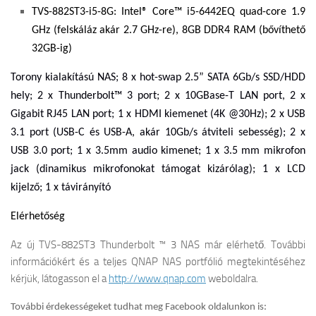
TVS-882ST3-i5-8G:
Intel® Core™ i5-6442EQ quad-core 1.9
GHz (felskáláz akár 2.7 GHz-re), 8GB DDR4 RAM (bővíthető
32GB-ig)
Torony kialakítású NAS; 8 x hot-swap 2.5” SATA 6Gb/s SSD/HDD
hely; 2 x Thunderbolt™ 3 port; 2 x 10GBase-T LAN port, 2 x
Gigabit RJ45 LAN port; 1 x HDMI kiemenet (4K @30Hz); 2 x USB
3.1 port (USB-C és USB-A, akár 10Gb/s átviteli sebesség); 2 x
USB 3.0 port; 1 x 3.5mm audio kimenet; 1 x 3.5 mm mikrofon
jack (dinamikus mikrofonokat támogat kizárólag); 1 x LCD
kijelző; 1 x távirányító
Elérhetőség
Az új TVS-882ST3 Thunderbolt ™ 3 NAS már elérhető. További
információkért és a teljes QNAP NAS portfólió megtekintéséhez
kérjük, látogasson el a
http://www.qnap.com
weboldalra.
További érdekességeket tudhat meg Facebook oldalunkon is: