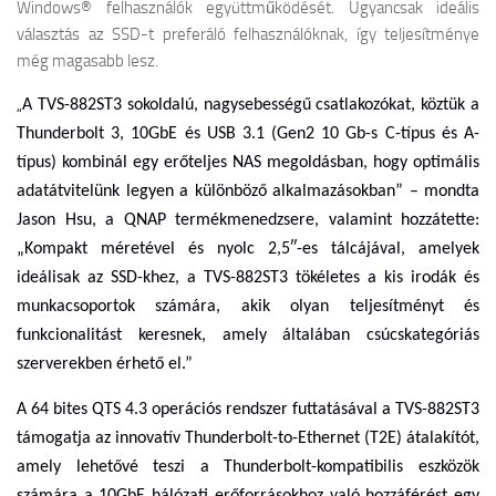
Windows® felhasználók együttműködését. Ugyancsak ideális
választás az SSD-t preferáló felhasználóknak, így teljesítménye
még magasabb lesz.
„
A TVS-882ST3 sokoldalú, nagysebességű csatlakozókat, köztük a
Thunderbolt 3, 10GbE és USB 3.1 (Gen2 10 Gb-s C-típus és A-
típus) kombinál egy erőteljes NAS megoldásban, hogy optimális
adatátvitelünk legyen a különböző alkalmazásokban” – mondta
Jason Hsu, a QNAP termékmenedzsere, valamint hozzátette:
„Kompakt méretével és nyolc 2,5″-es tálcájával, amelyek
ideálisak az SSD-khez, a TVS-882ST3 tökéletes a kis irodák és
munkacsoportok számára, akik olyan teljesítményt és
funkcionalitást keresnek, amely általában csúcskategóriás
szerverekben érhető el.”
A 64 bites QTS 4.3 operációs rendszer futtatásával a TVS-882ST3
támogatja az innovatív Thunderbolt-to-Ethernet (T2E) átalakítót,
amely lehetővé teszi a Thunderbolt-kompatibilis eszközök