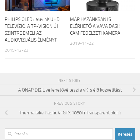
PHILIPS OLED+ 984 4K UHD
MÁR HAZÁNKBAN IS
TELEVÍZIÓ: A TP-VISION ÚJ
ELÉRHETŐ A VAVA DASH
SZINTRE EMELI AZ
CAM FEDÉLZETI KAMERA
AUDIOVIZUÁLIS ÉLMÉNYT
2019-11-22
2019-12-23
NEXT STORY
A QNAP DJ2 Live lehetővé teszi a 4K-s élő közvetítést
PREVIOUS STORY
Thermaltake Pacific V-GTX 1080Ti Transparent blokk
Keresés: