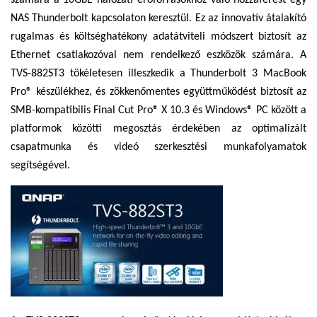
számára a 10GbE hálózati erőforrásokhoz való hozzáférést egy
NAS Thunderbolt kapcsolaton keresztül. Ez az innovatív átalakító
rugalmas és költséghatékony adatátviteli módszert biztosít az
Ethernet csatlakozóval nem rendelkező eszközök számára. A
TVS-882ST3 tökéletesen illeszkedik a Thunderbolt 3 MacBook
Pro® készülékhez, és zökkenőmentes együttműködést biztosít az
SMB-kompatibilis Final Cut Pro® X 10.3 és Windows® PC között a
platformok közötti megosztás érdekében az optimalizált
csapatmunka és videó szerkesztési munkafolyamatok
segítségével.