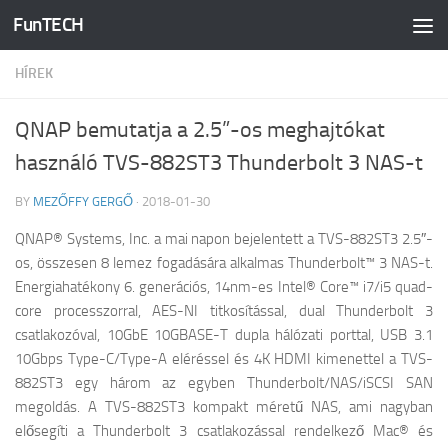
FunTECH
Skip to content
HÍREK
QNAP bemutatja a 2.5”-os meghajtókat
használó TVS-882ST3 Thunderbolt 3 NAS-t
BY
MEZŐFFY GERGŐ
·
2018-01-30
QNAP® Systems, Inc. a mai napon bejelentett
a
TVS-882ST3 2.5″-
os, összesen 8 lemez fogadására alkalmas Thunderbolt™ 3 NAS-t.
Energiahatékony 6. generációs, 14nm-es Intel® Core™ i7/i5 quad-
core processzorral, AES-NI titkosítással, dual Thunderbolt 3
csatlakozóval, 10GbE 10GBASE-T dupla hálózati porttal, USB 3.1
10Gbps Type-C/Type-A eléréssel és 4K HDMI kimenettel a TVS-
882ST3 egy három az egyben Thunderbolt/NAS/iSCSI SAN
megoldás. A TVS-882ST3 kompakt méretű NAS, ami nagyban
elősegíti a Thunderbolt 3 csatlakozással rendelkező Mac® és