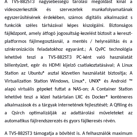
A TVS-882ST3 nagysebességű tárolási megoldást kínál a
videoszerkesztők és szervezetek munkafolyamatának
egyszerűsítésének érdekében, számos digitális alkalmazást s
funkciók széles tárházával képes kiszolgálni. Biztonságos
fájlközpont, amely átfogó jogosultság-kezelést biztosít a kereszt-
platformos fájlmegosztásnál, a mentés / helyreállítás és a
szinkronizációs feladatokhoz egyaránt.; A QvPC technológia
lehetővé teszi a TVS-882ST3 PC-ként való használatát
billentyűzet, egér és HDMI kijelző csatlakoztatásával; A Linux
Station az Ubuntu® asztal közvetlen használatát biztosítja; A
Virtualization Station Windows, Linux®, UNIX® és Android ™
alapú virtuális gépeket futtat a NAS-on; A Container Station
lehetővé teszi a közel határtalan LXC és Docker® konténeres
alkalmazások és a tárgyak internetének fejlesztését; A Qfiling és
a Qsirch optimalizálják az adattárolási műveleteket az
automatikus fájlrendszerezés és gyors fájlkeresés révén.
A TVS-882ST3 támogatja a bővítést is. A felhasználók maximum