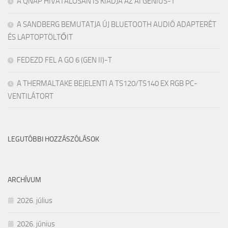
A QNAP HIVATALOSAN IS KIADJA AZ AI GENIUS-T
A SANDBERG BEMUTATJA ÚJ BLUETOOTH AUDIÓ ADAPTERÉT
ÉS LAPTOPTÖLTŐIT
FEDEZD FEL A GO 6 (GEN II)-T
A THERMALTAKE BEJELENTI A TS120/TS140 EX RGB PC-
VENTILÁTORT
LEGUTÓBBI HOZZÁSZÓLÁSOK
ARCHÍVUM
2026. július
2026. június