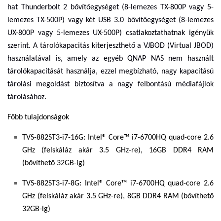
hat Thunderbolt 2 bővítőegységet (8-lemezes TX-800P vagy 5-
lemezes TX-500P) vagy két USB 3.0 bővítőegységet (8-lemezes
UX-800P vagy 5-lemezes UX-500P) csatlakoztathatnak igényük
szerint. A tárolókapacitás kiterjeszthető a VJBOD (Virtual JBOD)
használatával is, amely az egyéb QNAP NAS nem használt
tárolókapacitását használja, ezzel megbízható, nagy kapacitású
tárolási megoldást biztosítva a nagy felbontású médiafájlok
tárolásához.
Főbb tulajdonságok
TVS-882ST3-i7-16G:
Intel® Core™ i7-6700HQ quad-core 2.6
GHz (felskáláz akár 3.5 GHz-re), 16GB DDR4 RAM
(bővíthető 32GB-ig)
TVS-882ST3-i7-8G:
Intel® Core™ i7-6700HQ quad-core 2.6
GHz (felskáláz akár 3.5 GHz-re), 8GB DDR4 RAM (bővíthető
32GB-ig)