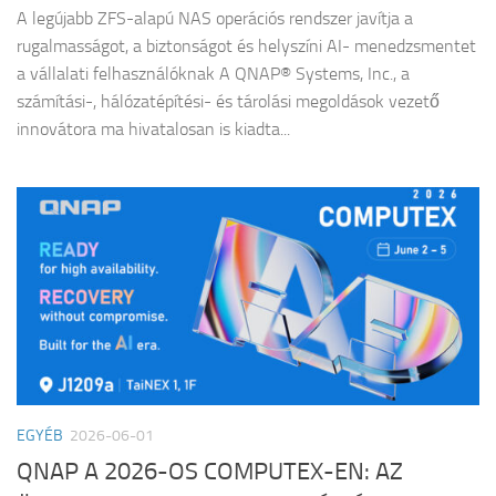
A legújabb ZFS-alapú NAS operációs rendszer javítja a
rugalmasságot, a biztonságot és helyszíni AI- menedzsmentet
a vállalati felhasználóknak A QNAP® Systems, Inc., a
számítási-, hálózatépítési- és tárolási megoldások vezető
innovátora ma hivatalosan is kiadta...
EGYÉB
2026-06-01
QNAP A 2026-OS COMPUTEX-EN: AZ