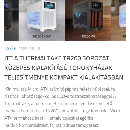
EGYÉB
2026-06-18
ITT A THERMALTAKE TR200 SOROZAT:
KÖZEPES KIALAKÍTÁSÚ TORONYHÁZAK
TELJESÍTMÉNYE KOMPAKT KIALAKÍTÁSBAN
Minimalista Micro-ATX számítógépház fejlett hűtéssel, fa
díszítési lehetőségekkel és LCD-s testreszabhatósággal A
Thermaltake, a prémium PC-hardvermegoldások vezető
márkája bemutatja a TR200 sorozatot – egy kompakt Micro-
ATX termékcsaládot –, amely csúcskategóriás
hardverkompatibilitást, fejlett hűtési támogatást...