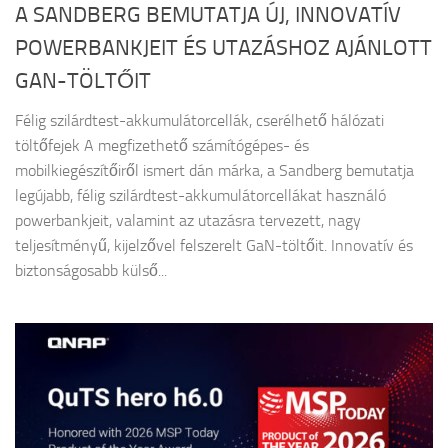
A SANDBERG BEMUTATJA ÚJ, INNOVATÍV
POWERBANKJEIT ÉS UTAZÁSHOZ AJÁNLOTT
GAN-TÖLTŐIT
Félig szilárdtest-akkumulátorcellák, cserélhető hálózati
töltőfejek A megfizethető számítógépes- és
mobilkiegészítőiről ismert dán márka, a Sandberg bemutatja
legújabb, félig szilárdtest-akkumulátorcellákat használó
powerbankjeit, valamint az utazásra tervezett, nagy
teljesítményű, kijelzővel felszerelt GaN-töltőit. Innovatív és
biztonságosabb külső...