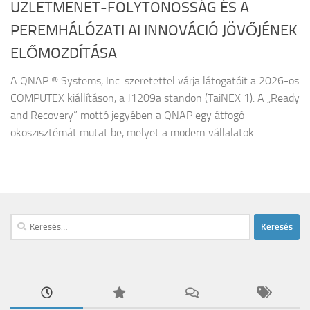
ÜZLETMENET-FOLYTONOSSÁG ÉS A
PEREMHÁLÓZATI AI INNOVÁCIÓ JÖVŐJÉNEK
ELŐMOZDÍTÁSA
A QNAP ® Systems, Inc. szeretettel várja látogatóit a 2026-os
COMPUTEX kiállításon, a J1209a standon (TaiNEX 1). A „Ready
and Recovery” mottó jegyében a QNAP egy átfogó
ökoszisztémát mutat be, melyet a modern vállalatok...
Keresés: