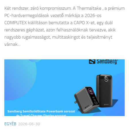
Két rendszer, zéró kompromisszum. A Thermaltake , a prémium
PC-hardvermegoldások vezető márkája a 2026-os
COMPUTEX kiállításon bemutatta a CAPO X-et, egy duál
rendszeres gépházat, azon felhasználóknak tervezve, akik
nagyobb rugalmasságot, multitaskingot és teljesítményt
várnak...
EGYÉB
2026-06-30