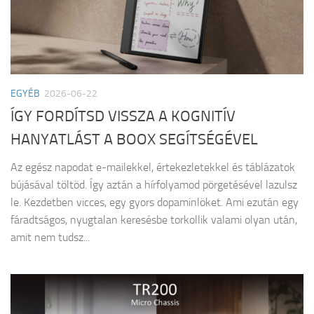
EGYÉB
2026-06-22
ÍGY FORDÍTSD VISSZA A KOGNITÍV
HANYATLÁST A BOOX SEGÍTSÉGÉVEL
Az egész napodat e-mailekkel, értekezletekkel és táblázatok
bújásával töltöd. Így aztán a hírfolyamod pörgetésével lazulsz
le. Kezdetben vicces, egy gyors dopaminlöket. Ami ezután egy
fáradtságos, nyugtalan keresésbe torkollik valami olyan után,
amit nem tudsz...