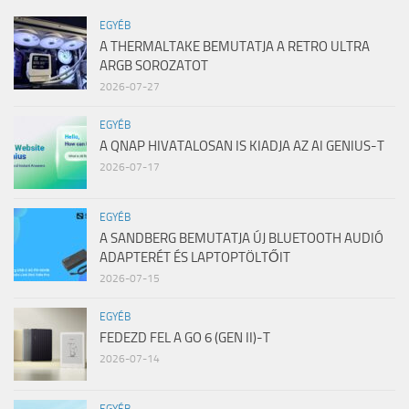
EGYÉB
A THERMALTAKE BEMUTATJA A RETRO ULTRA
ARGB SOROZATOT
2026-07-27
EGYÉB
A QNAP HIVATALOSAN IS KIADJA AZ AI GENIUS-T
2026-07-17
EGYÉB
A SANDBERG BEMUTATJA ÚJ BLUETOOTH AUDIÓ
ADAPTERÉT ÉS LAPTOPTÖLTŐIT
2026-07-15
EGYÉB
FEDEZD FEL A GO 6 (GEN II)-T
2026-07-14
EGYÉB