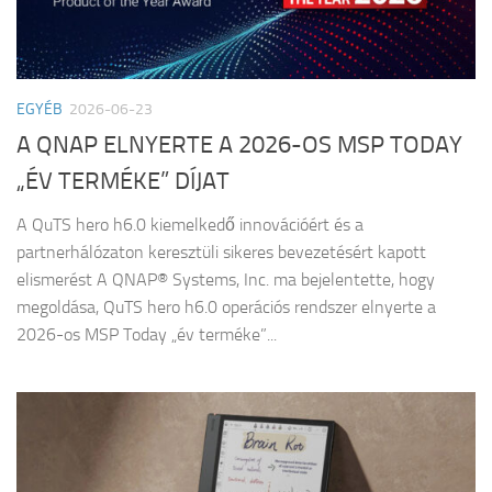
EGYÉB
2026-06-23
A QNAP ELNYERTE A 2026-OS MSP TODAY
„ÉV TERMÉKE” DÍJAT
A QuTS hero h6.0 kiemelkedő innovációért és a
partnerhálózaton keresztüli sikeres bevezetésért kapott
elismerést A QNAP® Systems, Inc. ma bejelentette, hogy
megoldása, QuTS hero h6.0 operációs rendszer elnyerte a
2026-os MSP Today „év terméke”...