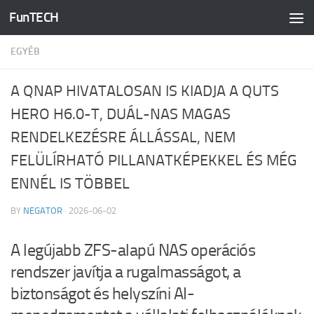
FunTECH
Skip to content
EGYÉB
A QNAP HIVATALOSAN IS KIADJA A QUTS
HERO H6.0-T, DUÁL-NAS MAGAS
RENDELKEZÉSRE ÁLLÁSSAL, NEM
FELÜLÍRHATÓ PILLANATKÉPEKKEL ÉS MÉG
ENNÉL IS TÖBBEL
BY
NEGATOR
·
2026-06-02
A legújabb ZFS-alapú NAS operációs
rendszer javítja a rugalmasságot, a
biztonságot és helyszíni AI-