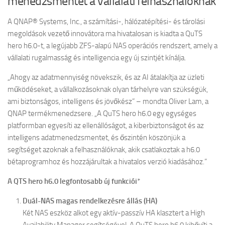
menedzsmentet a vállalati felhasználóknak
A QNAP® Systems, Inc., a számítási-, hálózatépítési- és tárolási
megoldások vezető innovátora ma hivatalosan is kiadta a QuTS
hero h6.0-t, a legújabb ZFS-alapú NAS operációs rendszert, amely a
vállalati rugalmasság és intelligencia egy új szintjét kínálja.
„Ahogy az adatmennyiség növekszik, és az AI átalakítja az üzleti
működéseket, a vállalkozásoknak olyan tárhelyre van szükségük,
ami biztonságos, intelligens és jövőkész” – mondta Oliver Lam, a
QNAP termékmenedzsere. „A QuTS hero h6.0 egy egységes
platformban egyesíti az ellenállóságot, a kiberbiztonságot és az
intelligens adatmenedzsmentet, és őszintén köszönjük a
segítséget azoknak a felhasználóknak, akik csatlakoztak a h6.0
bétaprogramhoz és hozzájárultak a hivatalos verzió kiadásához.”
A QTS hero h6.0 legfontosabb új funkciói
*
Duál-NAS magas rendelkezésre állás (HA)
Két NAS eszköz alkot egy aktív-passzív HA klasztert a High