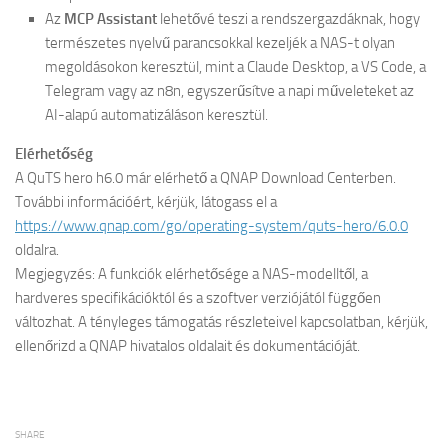
Az
MCP Assistant
lehetővé teszi a rendszergazdáknak, hogy
természetes nyelvű parancsokkal kezeljék a NAS-t olyan
megoldásokon keresztül, mint a Claude Desktop, a VS Code, a
Telegram vagy az n8n, egyszerűsítve a napi műveleteket az
AI-alapú automatizáláson keresztül.
Elérhetőség
A QuTS hero h6.0 már elérhető a QNAP Download Centerben.
További információért, kérjük, látogass el a
https://www.qnap.com/go/operating-system/quts-hero/6.0.0
oldalra.
Megjegyzés: A funkciók elérhetősége a NAS-modelltől, a
hardveres specifikációktól és a szoftver verziójától függően
változhat. A tényleges támogatás részleteivel kapcsolatban, kérjük,
ellenőrizd a QNAP hivatalos oldalait és dokumentációját.
SHARE