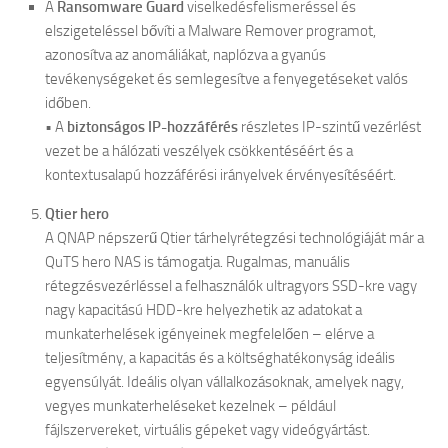
A
Ransomware Guard
viselkedésfelismeréssel és
elszigeteléssel bővíti a Malware Remover programot,
azonosítva az anomáliákat, naplózva a gyanús
tevékenységeket és semlegesítve a fenyegetéseket valós
időben.
• A
biztonságos IP-hozzáférés
részletes IP-szintű vezérlést
vezet be a hálózati veszélyek csökkentéséért és a
kontextusalapú hozzáférési irányelvek érvényesítéséért.
Qtier hero
A QNAP népszerű Qtier tárhelyrétegzési technológiáját már a
QuTS hero NAS is támogatja. Rugalmas, manuális
rétegzésvezérléssel a felhasználók ultragyors SSD-kre vagy
nagy kapacitású HDD-kre helyezhetik az adatokat a
munkaterhelések igényeinek megfelelően – elérve a
teljesítmény, a kapacitás és a költséghatékonyság ideális
egyensúlyát. Ideális olyan vállalkozásoknak, amelyek nagy,
vegyes munkaterheléseket kezelnek – például
fájlszervereket, virtuális gépeket vagy videógyártást.