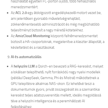
használatát egyetlen FC-porton a jobb, több felhasználós
menedzsmentért.
Az
ACL 2.0
egy átdolgozott engedélykezelő motort vezet be,
ami jelentősen gyorsabb műveletvégrehajtást,
zökkenőmentesebb adminisztrációt és még megbízhatóbb
teljesítményt biztosít a nagy méretű kötetekhez.
Az
AmizCloud Monitoring
központi felhőmenedzsmentet
biztosít a HA-csoportoknak, megjelenítve a klaszter állapotát, a
késleltetést és a riasztásokat.
AI és automatizálás
A
helyszíni LLM
a Qsirch-en bevezeti a RAG-keresést, melyet
a lokálisan telepíthető, nyílt forráskódú nagy nyelvi modellek
(például DeepSeek, Gemma, Phi és Mistral) működtetnek a
GPU telepítésre alkalmas NAS-okon. Ez lehetővé teszi a
dokumentumok gyors, privát összegzését és a szemantikai
keresést teljes adatszuverenitás mellett, ideális megoldássá
téve a helyszíni intelligencia és a peremhálózati AI
felépítéséhez.