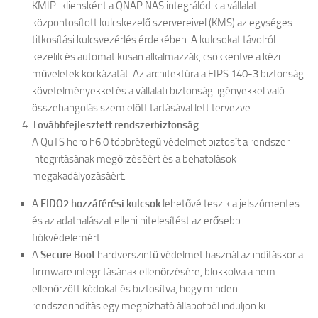
KMIP-kliensként a QNAP NAS integrálódik a vállalat
központosított kulcskezelő szervereivel (KMS) az egységes
titkosítási kulcsvezérlés érdekében. A kulcsokat távolról
kezelik és automatikusan alkalmazzák, csökkentve a kézi
műveletek kockázatát. Az architektúra a FIPS 140-3 biztonsági
követelményekkel és a vállalati biztonsági igényekkel való
összehangolás szem előtt tartásával lett tervezve.
Továbbfejlesztett rendszerbiztonság
A QuTS hero h6.0 többrétegű védelmet biztosít a rendszer
integritásának megőrzéséért és a behatolások
megakadályozásáért.
A
FIDO2 hozzáférési kulcsok
lehetővé teszik a jelszómentes
és az adathalászat elleni hitelesítést az erősebb
fiókvédelemért.
A
Secure Boot
hardverszintű védelmet használ az indításkor a
firmware integritásának ellenőrzésére, blokkolva a nem
ellenőrzött kódokat és biztosítva, hogy minden
rendszerindítás egy megbízható állapotból induljon ki.