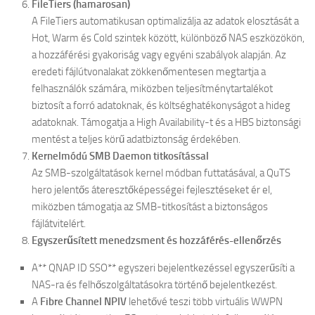
FileTiers (hamarosan)
A FileTiers automatikusan optimalizálja az adatok elosztását a
Hot, Warm és Cold szintek között, különböző NAS eszközökön,
a hozzáférési gyakoriság vagy egyéni szabályok alapján. Az
eredeti fájlútvonalakat zökkenőmentesen megtartja a
felhasználók számára, miközben teljesítménytartalékot
biztosít a forró adatoknak, és költséghatékonyságot a hideg
adatoknak. Támogatja a High Availability-t és a HBS biztonsági
mentést a teljes körű adatbiztonság érdekében.
Kernelmódú SMB Daemon titkosítással
Az SMB-szolgáltatások kernel módban futtatásával, a QuTS
hero jelentős áteresztőképességei fejlesztéseket ér el,
miközben támogatja az SMB-titkosítást a biztonságos
fájlátvitelért.
Egyszerűsített menedzsment és hozzáférés-ellenőrzés
A** QNAP ID SSO** egyszeri bejelentkezéssel egyszerűsíti a
NAS-ra és felhőszolgáltatásokra történő bejelentkezést.
A
Fibre Channel NPIV
lehetővé teszi több virtuális WWPN