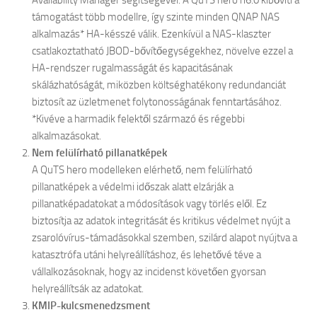
Availability Manager segítségével. A QuTS hero h6.0 kibővíti a
támogatást több modellre, így szinte minden QNAP NAS
alkalmazás* HA-késszé válik. Ezenkívül a NAS-klaszter
csatlakoztatható JBOD-bővítőegységekhez, növelve ezzel a
HA-rendszer rugalmasságát és kapacitásának
skálázhatóságát, miközben költséghatékony redundanciát
biztosít az üzletmenet folytonosságának fenntartásához.
*Kivéve a harmadik felektől származó és régebbi
alkalmazásokat.
Nem felülírható pillanatképek
A QuTS hero modelleken elérhető, nem felülírható
pillanatképek a védelmi időszak alatt elzárják a
pillanatképadatokat a módosítások vagy törlés elől. Ez
biztosítja az adatok integritását és kritikus védelmet nyújt a
zsarolóvírus-támadásokkal szemben, szilárd alapot nyújtva a
katasztrófa utáni helyreállításhoz, és lehetővé téve a
vállalkozásoknak, hogy az incidenst követően gyorsan
helyreállítsák az adatokat.
KMIP-kulcsmenedzsment