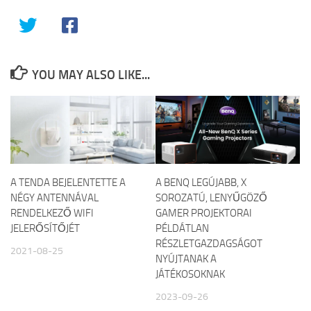
YOU MAY ALSO LIKE...
A TENDA BEJELENTETTE A
A BENQ LEGÚJABB, X
NÉGY ANTENNÁVAL
SOROZATÚ, LENYŰGÖZŐ
RENDELKEZŐ WIFI
GAMER PROJEKTORAI
JELERŐSÍTŐJÉT
PÉLDÁTLAN
RÉSZLETGAZDAGSÁGOT
2021-08-25
NYÚJTANAK A
JÁTÉKOSOKNAK
2023-09-26