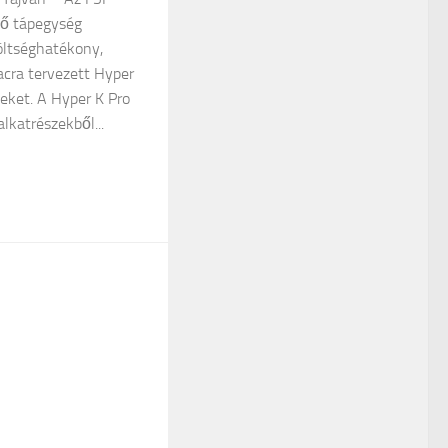
ető tápegység
költséghatékony,
iacra tervezett Hyper
eket. A Hyper K Pro
lkatrészekből...