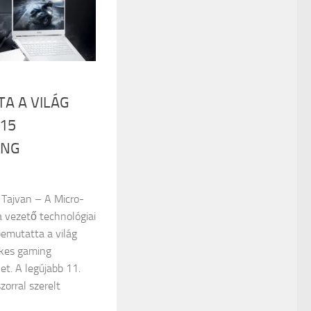
A A VILÁG
15
ING
, Tajvan – A Micro-
 a vezető technológiai
bemutatta a világ
ykes gaming
et. A legújabb 11.
zorral szerelt