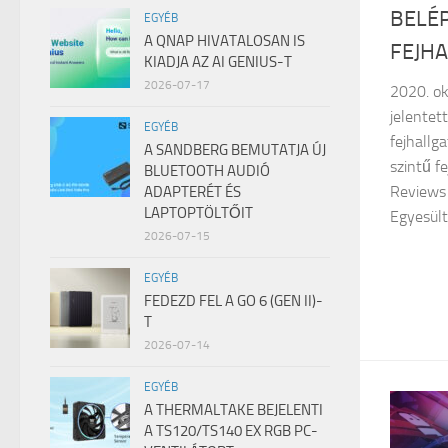
BELÉ
EGYÉB
A QNAP HIVATALOSAN IS
FEJH
KIADJA AZ AI GENIUS-T
2026-07-17
2020. ok
jelentet
EGYÉB
fejhallg
A SANDBERG BEMUTATJA ÚJ
szintű fe
BLUETOOTH AUDIÓ
Reviews
ADAPTERÉT ÉS
LAPTOPTÖLTŐIT
Egyesült 
2026-07-15
EGYÉB
FEDEZD FEL A GO 6 (GEN II)-
T
2026-07-14
EGYÉB
A THERMALTAKE BEJELENTI
A TS120/TS140 EX RGB PC-