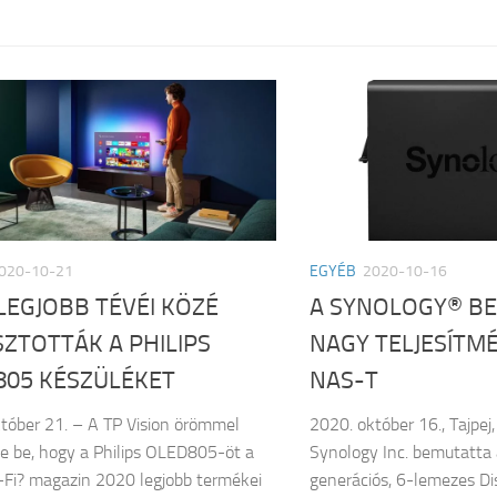
020-10-21
EGYÉB
2020-10-16
LEGJOBB TÉVÉI KÖZÉ
A SYNOLOGY® BE
ZTOTTÁK A PHILIPS
NAGY TELJESÍTM
805 KÉSZÜLÉKET
NAS-T
tóber 21. – A TP Vision örömmel
2020. október 16., Tajpej
te be, hogy a Philips OLED805-öt a
Synology Inc. bemutatta
Fi? magazin 2020 legjobb termékei
generációs, 6-lemezes D