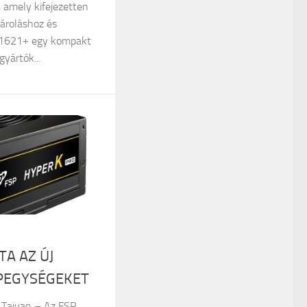
 amely kifejezetten
ároláshoz és
DS1621+ egy kompakt
yártók...
A AZ ÚJ
PEGYSÉGEKET
, Tajvan – Az FSP