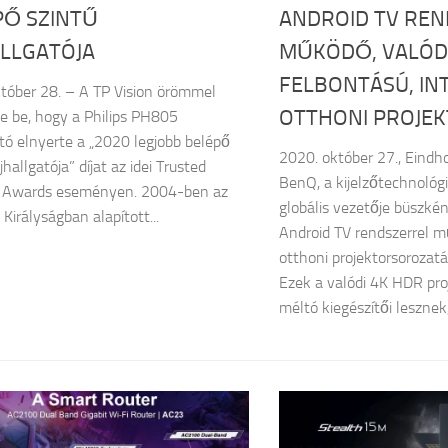
PŐ SZINTŰ
ANDROID TV RE
ALLGATÓJA
MŰKÖDŐ, VALÓDI
FELBONTÁSÚ, IN
tóber 28. – A TP Vision örömmel
OTTHONI PROJE
te be, hogy a Philips PH805
ató elnyerte a „2020 legjobb belépő
2020. október 27., Eind
jhallgatója” díjat az idei Trusted
BenQ, a kijelzőtechnológ
 Awards eseményen. 2004-ben az
globális vezetője büszkén
Királyságban alapított...
Android TV rendszerrel m
otthoni projektorsorozat
Ezek a valódi 4K HDR pro
méltó kiegészítői lesznek,.