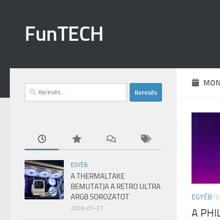
Skip to content
FunTECH
MON
Keresés:
EGYÉB
A THERMALTAKE
BEMUTATJA A RETRO ULTRA
ARGB SOROZATOT
EGYÉB
2
2026-07-27
A PHI