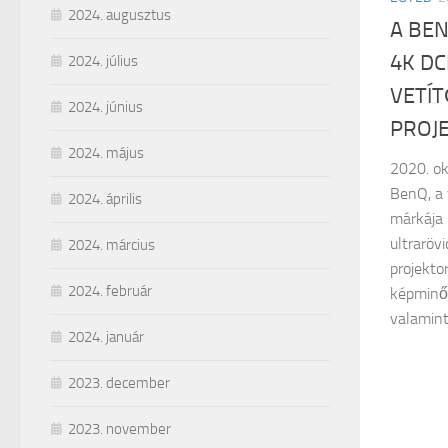
2024. augusztus
A BEN
4K DC
2024. július
VETÍ
2024. június
PROJ
2024. május
2020. ok
BenQ, a 
2024. április
márkája
ultraröv
2024. március
projekto
2024. február
képminős
valamint
2024. január
2023. december
2023. november