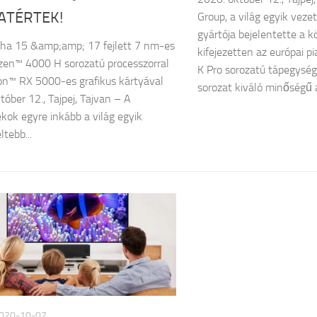
ATÉRTEK!
Group, a világ egyik vez
gyártója bejelentette a 
pha 15 &amp;amp; 17 fejlett 7 nm-es
kifejezetten az európai p
en™ 4000 H sorozatú processzorral
K Pro sorozatú tápegység
n™ RX 5000-es grafikus kártyával
sorozat kiváló minőségű a
tóber 12., Tajpej, Tajvan – A
ékok egyre inkább a világ egyik
tebb...
020-10-07