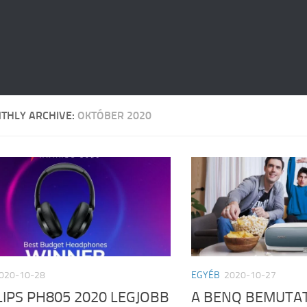
THLY ARCHIVE:
OKTÓBER 2020
020-10-28
EGYÉB
2020-10-27
LIPS PH805 2020 LEGJOBB
A BENQ BEMUTA