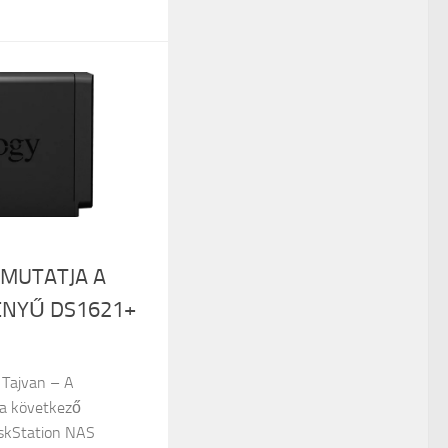
MUTATJA A
ÉNYŰ DS1621+
, Tajvan – A
 a következő
iskStation NAS