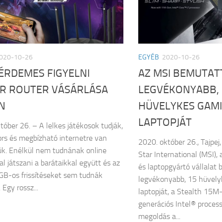
020-10-26
EGYÉB
2020-10-26
ÉRDEMES FIGYELNI
AZ MSI BEMUTATT
R ROUTER VÁSÁRLÁSA
LEGVÉKONYABB, 
N
HÜVELYKES GAM
LAPTOPJÁT
tóber 26. – A lelkes játékosok tudják,
rs és megbízható internetre van
2020. október 26., Tajpej
k. Enélkül nem tudnának online
Star International (MSI),
al játszani a barátaikkal együtt és az
és laptopgyártó vállalat 
GB-os frissítéseket sem tudnák
legvékonyabb, 15 hüvel
. Egy rossz...
laptopját, a Stealth 15M-
generációs Intel® process
megoldás a...