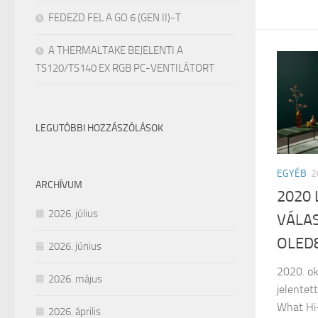
FEDEZD FEL A GO 6 (GEN II)-T
A THERMALTAKE BEJELENTI A
TS120/TS140 EX RGB PC-VENTILÁTORT
LEGUTÓBBI HOZZÁSZÓLÁSOK
EGYÉB
2
ARCHÍVUM
2020 
2026. július
VÁLAS
OLED
2026. június
2020. ok
2026. május
jelentet
What Hi-
2026. április