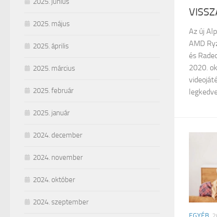
2025. június
VISSZ
2025. május
Az új Al
AMD Ryz
2025. április
és Radeo
2020. ok
2025. március
videoját
2025. február
legkedvel
2025. január
2024. december
2024. november
2024. október
2024. szeptember
EGYÉB
2