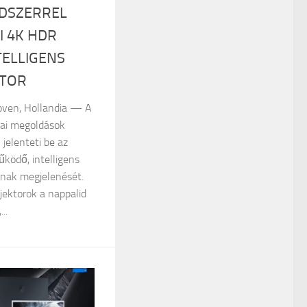
NDSZERREL
 4K HDR
TELLIGENS
KTOR
hoven, Hollandia — A
iai megoldások
 jelenteti be az
űködő, intelligens
ának megjelenését.
jektorok a nappalid
..