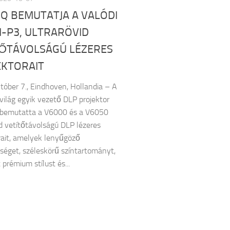
Q BEMUTATJA A VALÓDI
I-P3, ULTRARÖVID
TŐTÁVOLSÁGÚ LÉZERES
EKTORAIT
tóber 7., Eindhoven, Hollandia – A
világ egyik vezető DLP projektor
 bemutatta a V6000 és a V6050
id vetítőtávolságú DLP lézeres
rait, amelyek lenyűgöző
éget, széleskörű színtartományt,
 prémium stílust és...