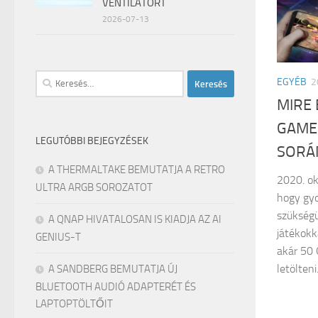
VENTILÁTORT
2026-07-13
Keresés:
EGYÉB
2
MIRE 
GAME
LEGUTÓBBI BEJEGYZÉSEK
SORÁ
A THERMALTAKE BEMUTATJA A RETRO
2020. ok
ULTRA ARGB SOROZATOT
hogy gyo
szükségü
A QNAP HIVATALOSAN IS KIADJA AZ AI
játékokk
GENIUS-T
akár 50 
letölteni
A SANDBERG BEMUTATJA ÚJ
BLUETOOTH AUDIÓ ADAPTERÉT ÉS
LAPTOPTÖLTŐIT