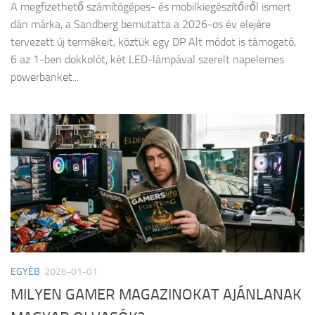
A megfizethető számítógépes- és mobilkiegészítőiről ismert
dán márka, a Sandberg bemutatta a 2026-os év elejére
tervezett új termékeit, köztük egy DP Alt módot is támogató,
6 az 1-ben dokkolót, két LED-lámpával szerelt napelemes
powerbanket...
EGYÉB
2026-01-01
MILYEN GAMER MAGAZINOKAT AJÁNLANAK