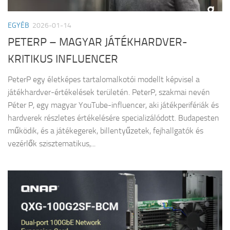
EGYÉB
2026-01-14
PETERP – MAGYAR JÁTÉKHARDVER-
KRITIKUS INFLUENCER
PeterP egy életképes tartalomalkotói modellt képvisel a
játékhardver-értékelések területén. PeterP, szakmai nevén
Péter P, egy magyar YouTube-influencer, aki játékperifériák és
hardverek részletes értékelésére specializálódott. Budapesten
működik, és a játékegerek, billentyűzetek, fejhallgatók és
vezérlők szisztematikus,...