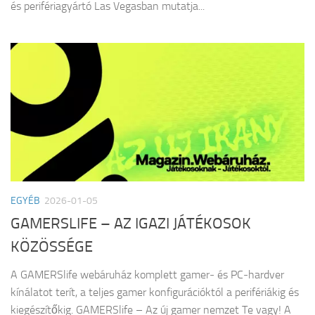
és perifériagyártó Las Vegasban mutatja...
EGYÉB
2026-01-05
GAMERSLIFE – AZ IGAZI JÁTÉKOSOK
KÖZÖSSÉGE
A GAMERSlife webáruház komplett gamer‑ és PC‑hardver
kínálatot terít, a teljes gamer konfigurációktól a perifériákig és
kiegészítőkig. GAMERSlife – Az új gamer nemzet Te vagy! A