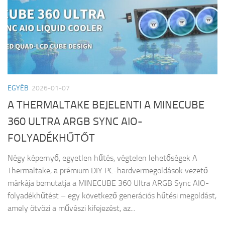
EGYÉB
2026-01-07
A THERMALTAKE BEJELENTI A MINECUBE
360 ULTRA ARGB SYNC AIO-
FOLYADÉKHŰTŐT
Négy képernyő, egyetlen hűtés, végtelen lehetőségek A
Thermaltake, a prémium DIY PC-hardvermegoldások vezető
márkája bemutatja a MINECUBE 360 Ultra ARGB Sync AIO-
folyadékhűtést – egy következő generációs hűtési megoldást,
amely ötvözi a művészi kifejezést, az...