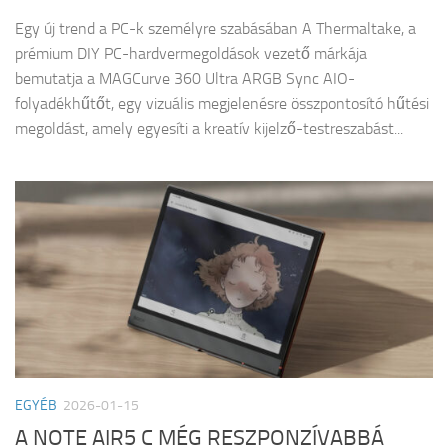
Egy új trend a PC-k személyre szabásában A Thermaltake, a
prémium DIY PC-hardvermegoldások vezető márkája
bemutatja a MAGCurve 360 Ultra ARGB Sync AIO-
folyadékhűtőt, egy vizuális megjelenésre összpontosító hűtési
megoldást, amely egyesíti a kreatív kijelző-testreszabást...
EGYÉB
2026-01-15
A NOTE AIR5 C MÉG RESZPONZÍVABBÁ