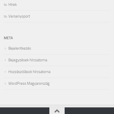
Hírek
Versenysport
META
Bejelentkezés
Bejegyzések hírcsatorna
Hozzászólások hírcsatorna
WordPress Magyarország