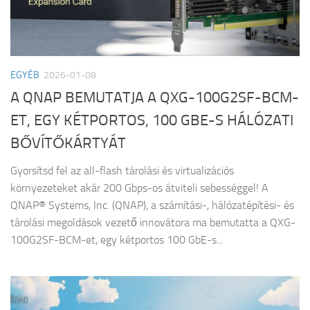
EGYÉB
2026-01-08
A QNAP BEMUTATJA A QXG-100G2SF-BCM-
ET, EGY KÉTPORTOS, 100 GBE-S HÁLÓZATI
BŐVÍTŐKÁRTYÁT
Gyorsítsd fel az all-flash tárolási és virtualizációs
környezeteket akár 200 Gbps-os átviteli sebességgel! A
QNAP® Systems, Inc. (QNAP), a számítási-, hálózatépítési- és
tárolási megoldások vezető innovátora ma bemutatta a QXG-
100G2SF-BCM-et, egy kétportos 100 GbE-s...