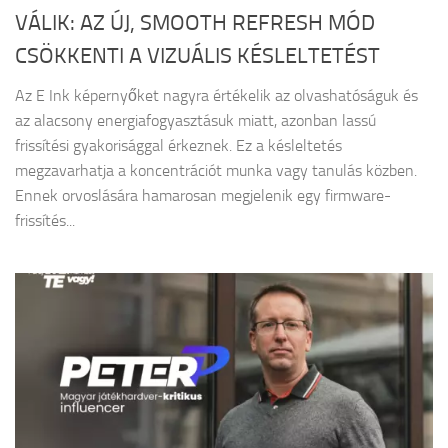
VÁLIK: AZ ÚJ, SMOOTH REFRESH MÓD
CSÖKKENTI A VIZUÁLIS KÉSLELTETÉST
Az E Ink képernyőket nagyra értékelik az olvashatóságuk és
az alacsony energiafogyasztásuk miatt, azonban lassú
frissítési gyakorisággal érkeznek. Ez a késleltetés
megzavarhatja a koncentrációt munka vagy tanulás közben.
Ennek orvoslására hamarosan megjelenik egy firmware-
frissítés...