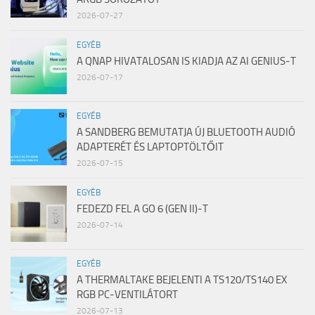
2026-07-27
EGYÉB
A QNAP HIVATALOSAN IS KIADJA AZ AI GENIUS-T
2026-07-17
EGYÉB
A SANDBERG BEMUTATJA ÚJ BLUETOOTH AUDIÓ
ADAPTERÉT ÉS LAPTOPTÖLTŐIT
2026-07-15
EGYÉB
FEDEZD FEL A GO 6 (GEN II)-T
2026-07-14
EGYÉB
A THERMALTAKE BEJELENTI A TS120/TS140 EX
RGB PC-VENTILÁTORT
2026-07-13