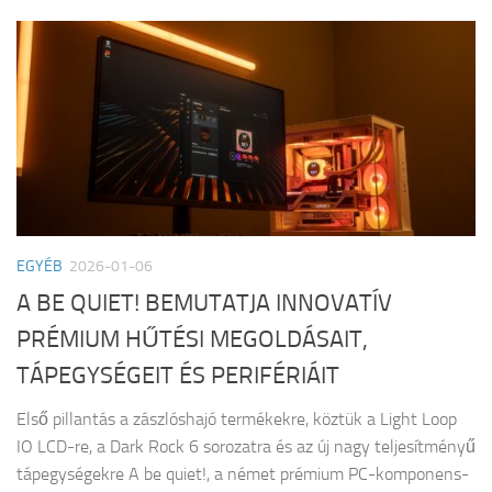
EGYÉB
2026-01-06
A BE QUIET! BEMUTATJA INNOVATÍV
PRÉMIUM HŰTÉSI MEGOLDÁSAIT,
TÁPEGYSÉGEIT ÉS PERIFÉRIÁIT
Első pillantás a zászlóshajó termékekre, köztük a Light Loop
IO LCD-re, a Dark Rock 6 sorozatra és az új nagy teljesítményű
tápegységekre A be quiet!, a német prémium PC-komponens-