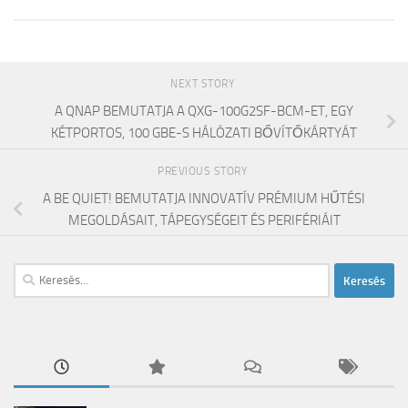
NEXT STORY
A QNAP BEMUTATJA A QXG-100G2SF-BCM-ET, EGY
KÉTPORTOS, 100 GBE-S HÁLÓZATI BŐVÍTŐKÁRTYÁT
PREVIOUS STORY
A BE QUIET! BEMUTATJA INNOVATÍV PRÉMIUM HŰTÉSI
MEGOLDÁSAIT, TÁPEGYSÉGEIT ÉS PERIFÉRIÁIT
Keresés: