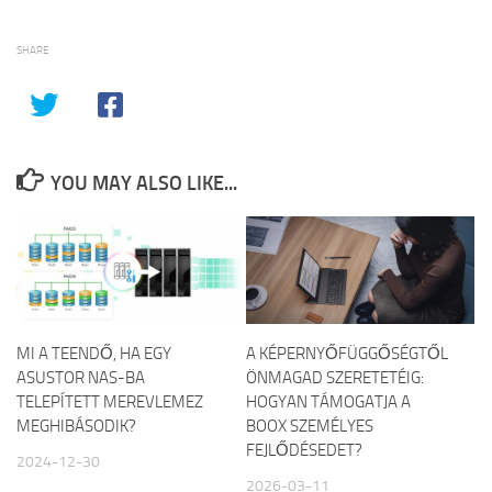
SHARE
YOU MAY ALSO LIKE...
MI A TEENDŐ, HA EGY
A KÉPERNYŐFÜGGŐSÉGTŐL
ASUSTOR NAS-BA
ÖNMAGAD SZERETETÉIG:
TELEPÍTETT MEREVLEMEZ
HOGYAN TÁMOGATJA A
MEGHIBÁSODIK?
BOOX SZEMÉLYES
FEJLŐDÉSEDET?
2024-12-30
2026-03-11