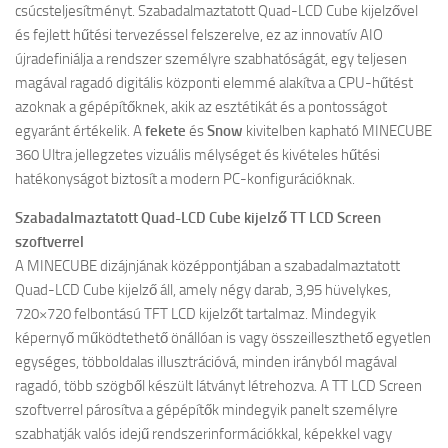
csúcsteljesítményt. Szabadalmaztatott Quad-LCD Cube kijelzővel
és fejlett hűtési tervezéssel felszerelve, ez az innovatív AIO
újradefiniálja a rendszer személyre szabhatóságát, egy teljesen
magával ragadó digitális központi elemmé alakítva a CPU-hűtést
azoknak a gépépítőknek, akik az esztétikát és a pontosságot
egyaránt értékelik. A
fekete
és
Snow
kivitelben kapható MINECUBE
360 Ultra jellegzetes vizuális mélységet és kivételes hűtési
hatékonyságot biztosít a modern PC-konfigurációknak.
Szabadalmaztatott Quad-LCD Cube kijelző TT LCD Screen
szoftverrel
A MINECUBE dizájnjának középpontjában a szabadalmaztatott
Quad-LCD Cube kijelző áll, amely négy darab, 3,95 hüvelykes,
720×720 felbontású TFT LCD kijelzőt tartalmaz. Mindegyik
képernyő működtethető önállóan is vagy összeilleszthető egyetlen
egységes, többoldalas illusztrációvá, minden irányból magával
ragadó, több szögből készült látványt létrehozva. A TT LCD Screen
szoftverrel párosítva a gépépítők mindegyik panelt személyre
szabhatják valós idejű rendszerinformációkkal, képekkel vagy