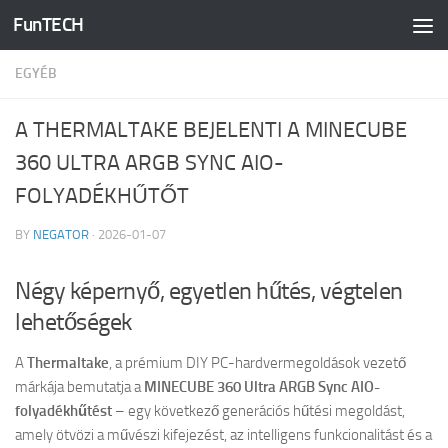
FunTECH
Skip to content
EGYÉB
A THERMALTAKE BEJELENTI A MINECUBE
360 ULTRA ARGB SYNC AIO-
FOLYADÉKHŰTŐT
BY
NEGATOR
·
2026-01-07
Négy képernyő, egyetlen hűtés, végtelen
lehetőségek
A
Thermaltake
, a prémium DIY PC-hardvermegoldások vezető
márkája bemutatja a
MINECUBE 360 Ultra ARGB Sync AIO-
folyadékhűtést
– egy következő generációs hűtési megoldást,
amely ötvözi a művészi kifejezést, az intelligens funkcionalitást és a