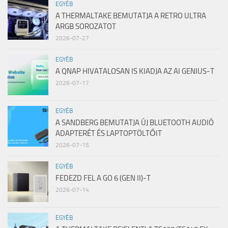
EGYÉB
A THERMALTAKE BEMUTATJA A RETRO ULTRA
ARGB SOROZATOT
2026-07-27
EGYÉB
A QNAP HIVATALOSAN IS KIADJA AZ AI GENIUS-T
2026-07-17
EGYÉB
A SANDBERG BEMUTATJA ÚJ BLUETOOTH AUDIÓ
ADAPTERÉT ÉS LAPTOPTÖLTŐIT
2026-07-15
EGYÉB
FEDEZD FEL A GO 6 (GEN II)-T
2026-07-14
EGYÉB