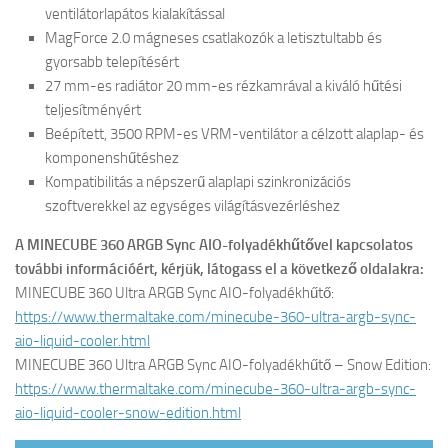
ventilátorlapátos kialakítással
MagForce 2.0 mágneses csatlakozók a letisztultabb és
gyorsabb telepítésért
27 mm-es radiátor 20 mm-es rézkamrával a kiváló hűtési
teljesítményért
Beépített, 3500 RPM-es VRM-ventilátor a célzott alaplap- és
komponenshűtéshez
Kompatibilitás a népszerű alaplapi szinkronizációs
szoftverekkel az egységes világításvezérléshez
A MINECUBE 360 ARGB Sync AIO-folyadékhűtővel kapcsolatos
további információért, kérjük, látogass el a következő oldalakra:
MINECUBE 360 Ultra ARGB Sync AIO-folyadékhűtő:
https://www.thermaltake.com/minecube-360-ultra-argb-sync-
aio-liquid-cooler.html
MINECUBE 360 Ultra ARGB Sync AIO-folyadékhűtő – Snow Edition:
https://www.thermaltake.com/minecube-360-ultra-argb-sync-
aio-liquid-cooler-snow-edition.html