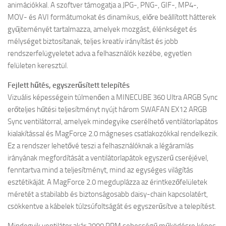
animációkkal. A szoftver támogatja a JPG-, PNG-, GIF-, MP4-,
MOV- és AVI formátumokat és dinamikus, előre beállított hátterek
gyűjteményét tartalmazza, amelyek mozgást, élénkséget és
mélységet biztosítanak, teljes kreatív irányítást és jobb
rendszerfelügyeletet adva a felhasználók kezébe, egyetlen
felületen keresztül.
Fejlett hűtés, egyszerűsített telepítés
Vizuális képességein túlmenően a MINECUBE 360 Ultra ARGB Sync
erőteljes hűtési teljesítményt nyújt három SWAFAN EX12 ARGB
Sync ventilátorral, amelyek mindegyike cserélhető ventilátorlapátos
kialakítással és MagForce 2.0 mágneses csatlakozókkal rendelkezik.
Ez a rendszer lehetővé teszi a felhasználóknak a légáramlás
irányának megfordítását a ventilátorlapátok egyszerű cseréjével,
fenntartva mind a teljesítményt, mind az egységes világítás
esztétikáját. A MagForce 2.0 megduplázza az érintkezőfelületek
méretét a stabilabb és biztonságosabb daisy-chain kapcsolatért,
csökkentve a kábelek túlzsúfoltságát és egyszerűsítve a telepítést.