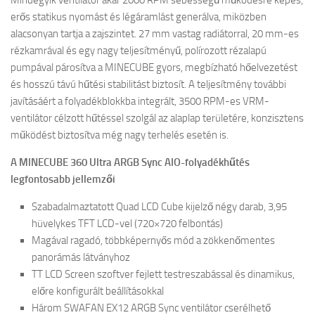
Mindegyik ventilátor akár 2000 RPM sebességű működésre képes,
erős statikus nyomást és légáramlást generálva, miközben
alacsonyan tartja a zajszintet. 27 mm vastag radiátorral, 20 mm-es
rézkamrával és egy nagy teljesítményű, polírozott rézalapú
pumpával párosítva a MINECUBE gyors, megbízható hőelvezetést
és hosszú távú hűtési stabilitást biztosít. A teljesítmény további
javításáért a folyadékblokkba integrált, 3500 RPM-es VRM-
ventilátor célzott hűtéssel szolgál az alaplap területére, konzisztens
működést biztosítva még nagy terhelés esetén is.
A MINECUBE 360 Ultra ARGB Sync AIO-folyadékhűtés
legfontosabb jellemzői
Szabadalmaztatott Quad LCD Cube kijelző négy darab, 3,95
hüvelykes TFT LCD-vel (720×720 felbontás)
Magával ragadó, többképernyős mód a zökkenőmentes
panorámás látványhoz
TT LCD Screen szoftver fejlett testreszabással és dinamikus,
előre konfigurált beállításokkal
Három SWAFAN EX12 ARGB Sync ventilátor cserélhető