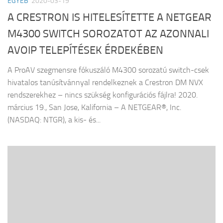
EGYÉB
2020-03-19
A CRESTRON IS HITELESÍTETTE A NETGEAR
M4300 SWITCH SOROZATOT AZ AZONNALI
AVOIP TELEPÍTÉSEK ÉRDEKÉBEN
A ProAV szegmensre fókuszáló M4300 sorozatú switch-csek
hivatalos tanúsítvánnyal rendelkeznek a Crestron DM NVX
rendszerekhez – nincs szükség konfigurációs fájlra! 2020.
március 19., San Jose, Kalifornia – A NETGEAR®, Inc.
(NASDAQ: NTGR), a kis- és...