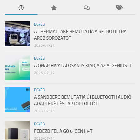
EGYÉB
A THERMALTAKE BEMUTATJA A RETRO ULTRA
ARGB SOROZATOT
2026-07-27
EGYÉB
A QNAP HIVATALOSAN IS KIADJA AZ AI GENIUS-T
2026-07-17
EGYÉB
A SANDBERG BEMUTATJA ÚJ BLUETOOTH AUDIÓ
ADAPTERÉT ÉS LAPTOPTÖLTŐIT
2026-07-15
EGYÉB
FEDEZD FEL A GO 6 (GEN II)-T
2026-07-14