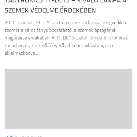
TAOTRONICS TT-DL13 – KIVÁLÓ LÁMPA A
SZEMEK VÉDELME ÉRDEKÉBEN
2020. március 19. – A TaoTronics asztali lámpái megvédik a
szemet a káros fénykibocsátástól a szemek épségének
megőrzése érdekében. A TT-DL13 asztali lámpa 5 különböző
tónusban és 7 eltérő fényerővel képes világítani, ezzel
alkalmazkodva...