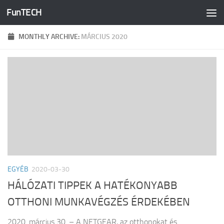
FunTECH
Skip to content
MONTHLY ARCHIVE:
MÁRCIUS 2020
EGYÉB
2020-03-30
HÁLÓZATI TIPPEK A HATÉKONYABB
OTTHONI MUNKAVÉGZÉS ÉRDEKÉBEN
2020. március 30. – A NETGEAR, az otthonokat és