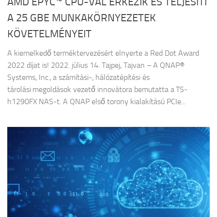
AMD EPYC™ CPU-VAL ÉRKEZIK ÉS TELJESÍTI
A 25 GBE MUNKAKÖRNYEZETEK
KÖVETELMÉNYEIT
A kiemelkedő terméktervezésért elnyerte a Red Dot Award
2022 díjat is! 2022. július 14. Tajpej, Tajvan – A QNAP®
Systems, Inc., a számítási-, hálózatépítési és
tárolási megoldások vezető innovátora bemutatta a TS-
h1290FX NAS-t. A QNAP első torony kialakítású PCIe...