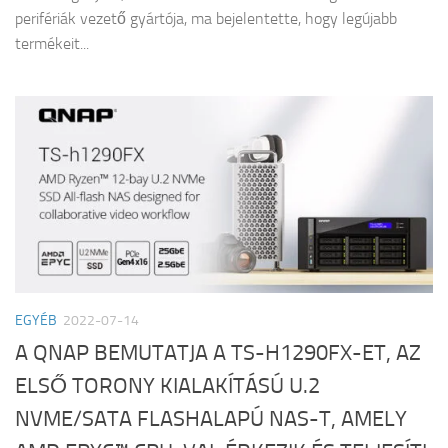
perifériák vezető gyártója, ma bejelentette, hogy legújabb
termékeit...
EGYÉB
2022-07-14
A QNAP BEMUTATJA A TS-H1290FX-ET, AZ
ELSŐ TORONY KIALAKÍTÁSÚ U.2
NVME/SATA FLASHALAPÚ NAS-T, AMELY