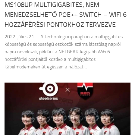
MS108UP MULTIGIGABITES, NEM
MENEDZSELHETŐ POE++ SWITCH – WIFI 6
HOZZÁFÉRÉSI PONTOKHOZ TERVEZVE
2022. július 21. – A technológiai iparágban a multigigabites
képességű és sebességű eszközök száma látszólag napról
napra növekszik, például a NETGEAR legújabb WiFi 6
hozzáférési pontjaitól kezdve a multigigabites
kábelmodemeken át egészen a hálózati...