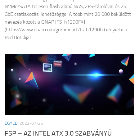
NVMe/SATA teljesen flash alapú NAS, ZFS-tárolóval és 25
GbE csatlakozási lehetőséggel A több mint 20 000 beküldött
nevezés között a QNAP [TS-h1290FX]
(https://www.qnap.com/go/product/ts-h1290fx) elnyerte a
Red Dot díjat...
EGYÉB
2022-07-25
FSP – AZ INTEL ATX 3.0 SZABVÁNYÚ