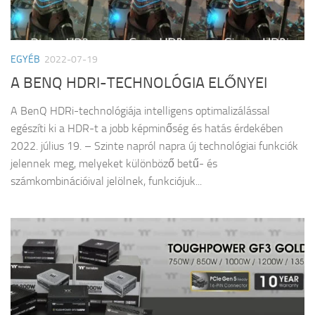
EGYÉB
2022-07-19
A BENQ HDRI-TECHNOLÓGIA ELŐNYEI
A BenQ HDRi-technológiája intelligens optimalizálással
egészíti ki a HDR-t a jobb képminőség és hatás érdekében
2022. július 19. – Szinte napról napra új technológiai funkciók
jelennek meg, melyeket különböző betű- és
számkombinációival jelölnek, funkciójuk...