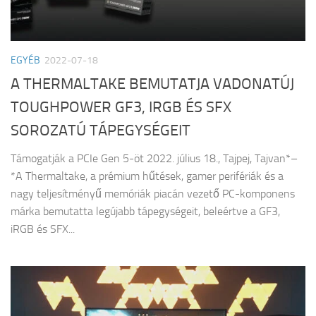
EGYÉB
2022-07-18
A THERMALTAKE BEMUTATJA VADONATÚJ
TOUGHPOWER GF3, IRGB ÉS SFX
SOROZATÚ TÁPEGYSÉGEIT
Támogatják a PCIe Gen 5-öt 2022. július 18., Tajpej, Tajvan*–
*A Thermaltake, a prémium hűtések, gamer perifériák és a
nagy teljesítményű memóriák piacán vezető PC-komponens
márka bemutatta legújabb tápegységeit, beleértve a GF3,
iRGB és SFX...