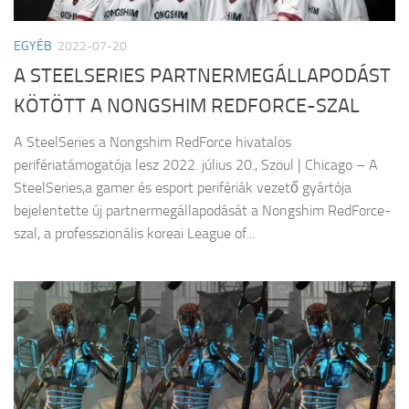
EGYÉB
2022-07-20
A STEELSERIES PARTNERMEGÁLLAPODÁST
KÖTÖTT A NONGSHIM REDFORCE-SZAL
A SteelSeries a Nongshim RedForce hivatalos
perifériatámogatója lesz 2022. július 20., Szöul | Chicago – A
SteelSeries,a gamer és esport perifériák vezető gyártója
bejelentette új partnermegállapodását a Nongshim RedForce-
szal, a professzionális koreai League of...