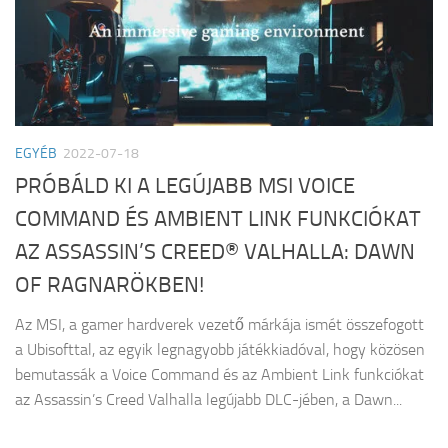
EGYÉB
2022-07-18
PRÓBÁLD KI A LEGÚJABB MSI VOICE
COMMAND ÉS AMBIENT LINK FUNKCIÓKAT
AZ ASSASSIN’S CREED® VALHALLA: DAWN
OF RAGNARÖKBEN!
Az MSI, a gamer hardverek vezető márkája ismét összefogott
a Ubisofttal, az egyik legnagyobb játékkiadóval, hogy közösen
bemutassák a Voice Command és az Ambient Link funkciókat
az Assassin’s Creed Valhalla legújabb DLC-jében, a Dawn...