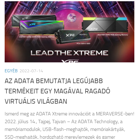
EGYÉB
2022-07-14
AZ ADATA BEMUTATJA LEGÚJABB
TERMÉKEIT EGY MAGÁVAL RAGADÓ
VIRTUÁLIS VILÁGBAN
Ismerd meg az ADATA Xtreme innovációit a MERAVERSE-ben!
2022. július 14., Tajpej, Tajvan – Az ADATA Technology, a
memóriamodulok, USB-flash-meghajtók, memóriakártyák,
SSD-meghajtók, hordozható merevlemezek és gamer