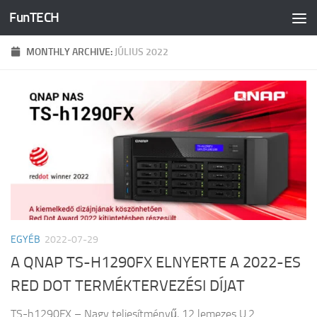
FunTECH
Skip to content
MONTHLY ARCHIVE:
JÚLIUS 2022
EGYÉB
2022-07-29
A QNAP TS-H1290FX ELNYERTE A 2022-ES
RED DOT TERMÉKTERVEZÉSI DÍJAT
TS-h1290FX – Nagy teljesítményű, 12 lemezes U.2