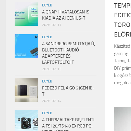
TEMP
EGYÉB
A QNAP HIVATALOSAN IS
EDIT
KIADJA AZ AI GENIUS-T
TORO
2026-07-17
ELŐR
EGYÉB
A SANDBERG BEMUTATJA ÚJ
Készítsd
BLUETOOTH AUDIÓ
gaming r
ADAPTERÉT ÉS
Tajpej, 
LAPTOPTÖLTŐIT
DIY prém
2026-07-15
kiegészí
EGYÉB
megoldás
FEDEZD FEL A GO 6 (GEN II)-
T
2026-07-14
EGYÉB
A THERMALTAKE BEJELENTI
A TS120/TS140 EX RGB PC-