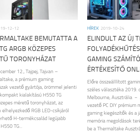
019-12-12
HÍREK
2019-10-24
ERMALTAKE BEMUTATTA A
ELINDULT AZ ÚJ
 TG ARGB KÖZEPES
FOLYADÉKHŰTÉS
TŰ TORONYHÁZAT
GAMING SZÁMÍT
ÉRTÉKESÍTŐ ONL
cember 12., Tajpej, Tajvan –
altake, a prémium gaming
Előre összeálllított gam
zak vezető gyártója, örömmel jelenti
széles választéka 2019. o
, kompakt kialakítású H550 TG
Melbourne, Ausztrália －
zepes méretű toronyházat, az
vezető PC DIY prémium m
n elhelyezkedő RGB LED-csíkjáról
gaming kiegészítők és a 
rhető H-termékcsalád legújabb
memória megoldások teré
A H550 TG...
be a Thermaltake Ausztráli