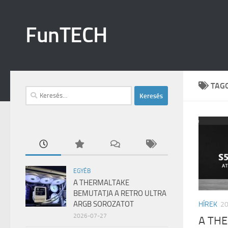
Skip to content
FunTECH
TAG
Keresés:
EGYÉB
A THERMALTAKE
BEMUTATJA A RETRO ULTRA
ARGB SOROZATOT
HÍREK
2
2026-07-27
A TH