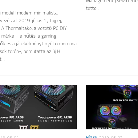
Management (SPM) rends
tette...
 modell modern minimalista
ezéssel 2019. július 1., Tajpej,
 A Thermaltake, a vezető PC DIY
 márka – a hűtés, a gaming
tők és a játékélményt nyújtó memória
ok terén-, bemutatta az új H
...
019-06-04
HÍREK
2019-06-03