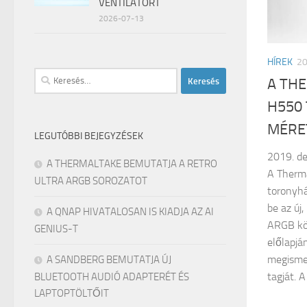
VENTILÁTORT
2026-07-13
HÍREK
2
Keresés:
A TH
H550
MÉRE
LEGUTÓBBI BEJEGYZÉSEK
2019. de
A THERMALTAKE BEMUTATJA A RETRO
A Therm
ULTRA ARGB SOROZATOT
toronyhá
be az új
A QNAP HIVATALOSAN IS KIADJA AZ AI
ARGB kö
GENIUS-T
előlapjá
megisme
A SANDBERG BEMUTATJA ÚJ
tagját. 
BLUETOOTH AUDIÓ ADAPTERÉT ÉS
LAPTOPTÖLTŐIT