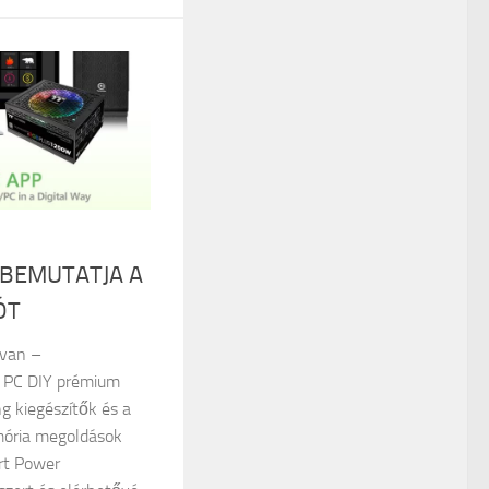
BEMUTATJA A
ÓT
ajvan –
 PC DIY prémium
g kiegészítők és a
mória megoldások
rt Power