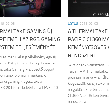
019-06-03
EGYÉB
2019-06-03
ERMALTAKE GAMING ÚJ
A THERMALTAKE 
RE EMELI AZ RGB GAMING
PACIFIC CL360 M
YSTEM TELJESÍTMÉNYÉT
KEMÉNYCSÖVES 
RENDSZERT
i és merülj el a játékélmény egy új
n! 2019. június 3., Tajpej, Tajvan –
„A rajongók választása” 20
altake Gaming – a vezető eSport
Tajvan – A Thermaltake,
erifériák prémium márkája -,
prémium márka – a hűtés
a új gaming kiegészítőit a
kiegészítők és a játékél
X 2019-en, beleértve: a LEVEL 20...
megoldások terén-, bemut
CL360 Max D5 keménycs
rendszert a...