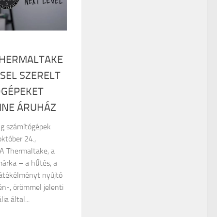
 THERMALTAKE
SEL SZERELT
ÓGÉPEKET
INE ÁRUHÁZ
ing számítógépek
któber 24.,
 A Thermaltake, a
árka – a hűtés, a
játékélményt nyújtó
n-, örömmel jelenti
a által...