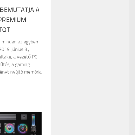
BEMUTATJA A
 PREMIUM
TOT
ló, minden az egyben
019. június 3.,
altake, a vezető PC
űtés, a gaming
ményt nyújtó memória