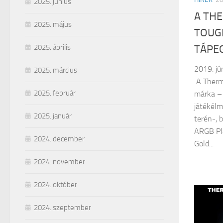
2025. június
A TH
2025. május
TOUG
TÁPE
2025. április
2019. jún
2025. március
A Therm
2025. február
márka – 
játékél
2025. január
terén-, 
ARGB Pl
2024. december
Gold...
2024. november
2024. október
2024. szeptember