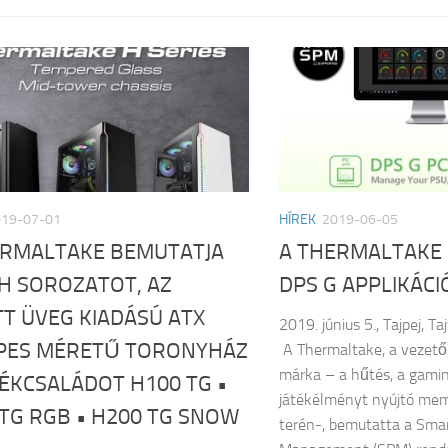
019-07-01
HÍREK
2019-06-05
ERMALTAKE BEMUTATJA
A THERMALTAKE 
 H SOROZATOT, AZ
DPS G APPLIKÁCI
T ÜVEG KIADÁSÚ ATX
2019. június 5., Tajpej, T
PES MÉRETŰ TORONYHÁZ
A Thermaltake, a vezető
márka – a hűtés, a gamin
ÉKCSALÁDOT H100 TG •
játékélményt nyújtó me
TG RGB • H200 TG SNOW
terén-, bemutatta a Sma