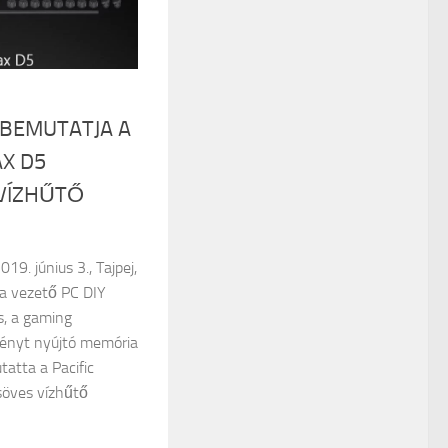
BEMUTATJA A
AX D5
VÍZHŰTŐ
19. június 3., Tajpej,
 a vezető PC DIY
, a gaming
ményt nyújtó memória
atta a Pacific
öves vízhűtő