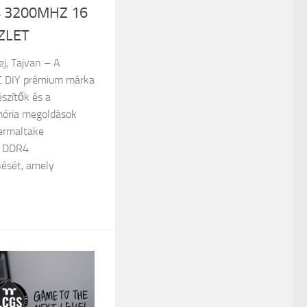
 3200MHZ 16
ZLET
ej, Tajvan – A
C DIY prémium márka
szítők és a
mória megoldások
hermaltake
 DDR4
ését, amely