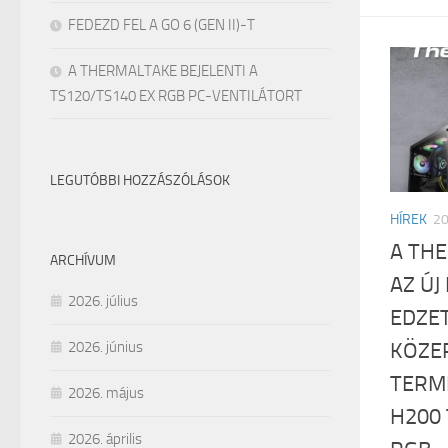
FEDEZD FEL A GO 6 (GEN II)-T
A THERMALTAKE BEJELENTI A
TS120/TS140 EX RGB PC-VENTILÁTORT
LEGUTÓBBI HOZZÁSZÓLÁSOK
HÍREK
2
A TH
ARCHÍVUM
AZ ÚJ
2026. július
EDZET
2026. június
KÖZE
TERM
2026. május
H200 
2026. április