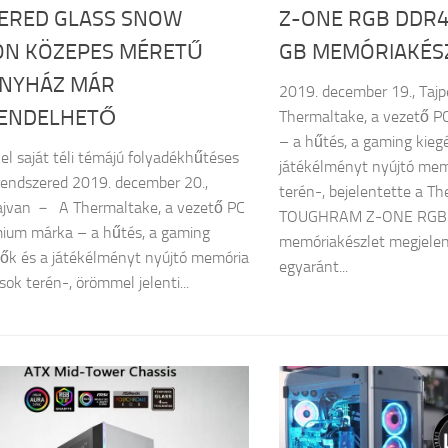
ERED GLASS SNOW
Z-ONE RGB DDR4
ION KÖZEPES MÉRETŰ
GB MEMÓRIAKÉS
NYHÁZ MÁR
2019. december 19., Tajp
ENDELHETŐ
Thermaltake, a vezető P
– a hűtés, a gaming kiegé
 el saját téli témájú folyadékhűtéses
játékélményt nyújtó me
endszered 2019. december 20.,
terén-, bejelentette a T
Tajvan － A Thermaltake, a vezető PC
TOUGHRAM Z-ONE RGB
ium márka – a hűtés, a gaming
memóriakészlet megjelen
tők és a játékélményt nyújtó memória
egyaránt...
ok terén-, örömmel jelenti...