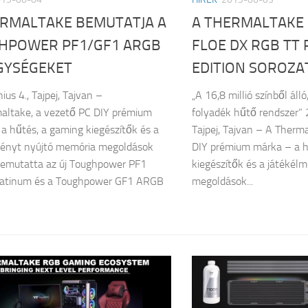
ERMALTAKE BEMUTATJA A
A THERMALTAKE 
HPOWER PF1/GF1 ARGB
FLOE DX RGB TT
GYSÉGEKET
EDITION SOROZA
ius 4., Tajpej, Tajvan –
„A 16,8 millió színből ál
altake, a vezető PC DIY prémium
folyadék hűtő rendszer” 2
a hűtés, a gaming kiegészítők és a
Tajpej, Tajvan – A Therm
ményt nyújtó memória megoldások
DIY prémium márka – a h
bemutatta az új Toughpower PF1
kiegészítők és a játékél
atinum és a Toughpower GF1 ARGB
megoldások...