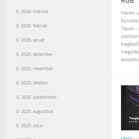
RGB
2026. március
Három új
formaterv
2026. február
Tajvan –
prémium
2026. január
kiegészí
megoldás
2025. december
sorozatot,
2025. november
2025. október
2025. szeptember
2025. augusztus
2025. július
HÍREK
2