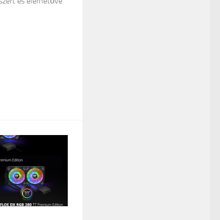
zert és elérhetővé