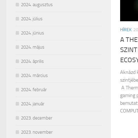
2024. augusztus
2024. július
HÍREK
2
2024. június
A TH
2024. május
SZINT
ECOS
2024. április
Aknázd k
2024. március
szintjébe
A Therm
2024. február
gaming p
bemutatt
2024. január
COMPUTE
2023. december
2023. november