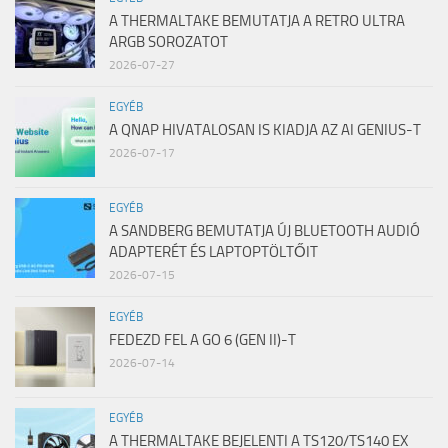
A THERMALTAKE BEMUTATJA A RETRO ULTRA
ARGB SOROZATOT
2026-07-27
EGYÉB
A QNAP HIVATALOSAN IS KIADJA AZ AI GENIUS-T
2026-07-17
EGYÉB
A SANDBERG BEMUTATJA ÚJ BLUETOOTH AUDIÓ
ADAPTERÉT ÉS LAPTOPTÖLTŐIT
2026-07-15
EGYÉB
FEDEZD FEL A GO 6 (GEN II)-T
2026-07-14
EGYÉB
A THERMALTAKE BEJELENTI A TS120/TS140 EX