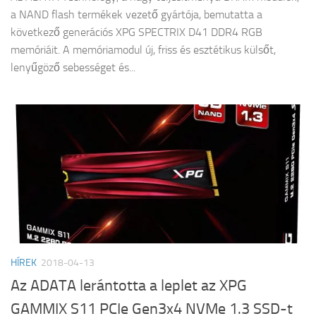
a NAND flash termékek vezető gyártója, bemutatta a
következő generációs XPG SPECTRIX D41 DDR4 RGB
memóriáit. A memóriamodul új, friss és esztétikus külsőt,
lenyűgöző sebességet és...
HÍREK
2018-04-13
Az ADATA lerántotta a leplet az XPG
GAMMIX S11 PCIe Gen3x4 NVMe 1.3 SSD-t