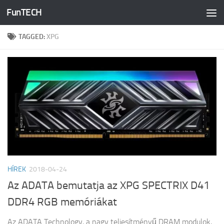
FunTECH
Skip to content
TAGGED:
XPG
HÍREK
2018-04-24
Az ADATA bemutatja az XPG SPECTRIX D41
DDR4 RGB memóriákat
Az ADATA Technology, a nagy teljesítményű DRAM modulok,