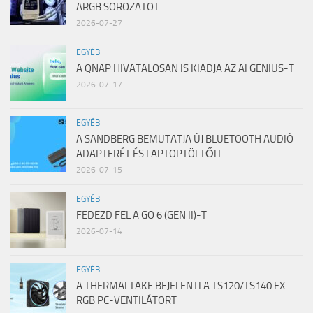
ARGB SOROZATOT
2026-07-27
EGYÉB
A QNAP HIVATALOSAN IS KIADJA AZ AI GENIUS-T
2026-07-17
EGYÉB
A SANDBERG BEMUTATJA ÚJ BLUETOOTH AUDIÓ
ADAPTERÉT ÉS LAPTOPTÖLTŐIT
2026-07-15
EGYÉB
FEDEZD FEL A GO 6 (GEN II)-T
2026-07-14
EGYÉB
A THERMALTAKE BEJELENTI A TS120/TS140 EX
RGB PC-VENTILÁTORT