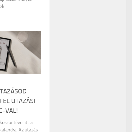
k....
UTAZÁSOD
FEL UTAZÁSI
C-VAL!
köszöntével itt a
kalandra. Az utazás