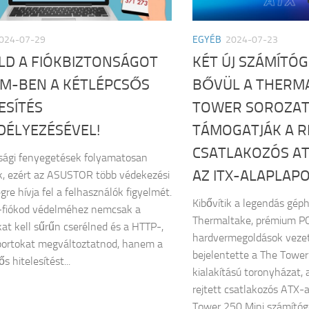
024-07-29
EGYÉB
2024-07-23
LD A FIÓKBIZTONSÁGOT
KÉT ÚJ SZÁMÍTÓ
DM-BEN A KÉTLÉPCSŐS
BŐVÜL A THERM
ESÍTÉS
TOWER SOROZAT
DÉLYEZÉSÉVEL!
TÁMOGATJÁK A R
CSATLAKOZÓS AT
sági fenyegetések folyamatosan
AZ ITX-ALAPLAP
k, ezért az ASUSTOR több védekezési
gre hívja fel a felhasználók figyelmét.
Kibővítik a legendás gép
fiókod védelméhez nemcsak a
Thermaltake, prémium P
kat kell sűrűn cserélned és a HTTP-,
hardvermegoldások veze
ortokat megváltoztatnod, hanem a
bejelentette a The Towe
s hitelesítést...
kialakítású toronyházat,
rejtett csatlakozós ATX-
Tower 250 Mini számítóg