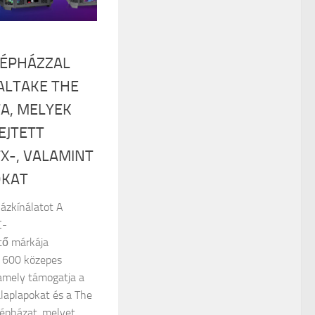
GÉPHÁZZAL
ALTAKE THE
A, MELYEK
EJTETT
X-, VALAMINT
OKAT
házkínálatot A
C-
tő márkája
r 600 közepes
 amely támogatja a
alaplapokat és a The
épházat, melyet