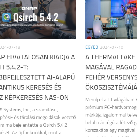
024-07-18
EGYÉB
2024-07-10
P HIVATALOSAN KIADJA A
A THERMALTAKE
H 5.4.2-T:
MAGÁVAL RAGAD
BBFEJLESZTETT AI-ALAPÚ
FEHÉR VERSENY
ANTIKUS KERESÉS ÉS
ÖKOSZISZTÉMÁJ
ÍZ KÉPKERESÉS NAS-ON
Merülj el a TT világában!
prémium PC-hardvermego
Systems, Inc., a számítási-,
márkája izgalommal telv
pítési- és tárolási megoldások vezető
belül már régóta létező g
ra ma bejelentette a Qsirch 5.4.2
korszakába egy magával 
ését. Az új funkciókkal, mint a