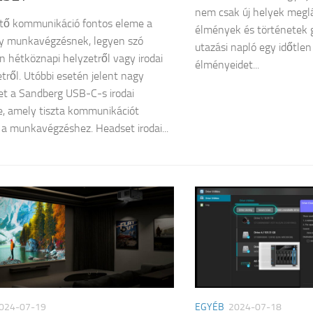
nem csak új helyek meglá
ető kommunikáció fontos eleme a
élmények és történetek g
y munkavégzésnek, legyen szó
utazási napló egy időtle
n hétköznapi helyzetről vagy irodai
élményeidet...
tről. Utóbbi esetén jelent nagy
et a Sandberg USB-C-s irodai
, amely tiszta kommunikációt
 a munkavégzéshez. Headset irodai...
024-07-19
EGYÉB
2024-07-18