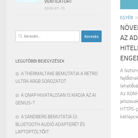
VENTILÁTORT
2026-07-13
EGYÉB
2
NÖVE
Keresés:
AZ A
HITEL
ENGE
LEGUTÓBBI BEJEGYZÉSEK
A bizton
A THERMALTAKE BEMUTATJA A RETRO
fejlődne
ULTRA ARGB SOROZATOT
lehetősé
Az ADM-
A QNAP HIVATALOSAN IS KIADJA AZ AI
jelszava
GENIUS-T
HTTPS-p
kétlépcső
A SANDBERG BEMUTATJA ÚJ
BLUETOOTH AUDIÓ ADAPTERÉT ÉS
LAPTOPTÖLTŐIT