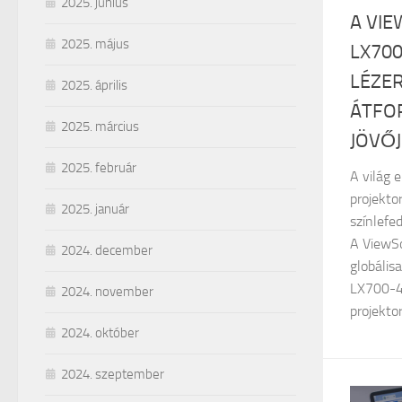
2025. június
A VIE
2025. május
LX70
LÉZE
2025. április
ÁTFO
2025. március
JÖVŐJ
2025. február
A világ 
projekto
2025. január
színlefe
A ViewSo
2024. december
globális
LX700-4
2024. november
projektor 
2024. október
2024. szeptember