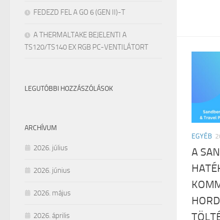
FEDEZD FEL A GO 6 (GEN II)-T
A THERMALTAKE BEJELENTI A
TS120/TS140 EX RGB PC-VENTILÁTORT
LEGUTÓBBI HOZZÁSZÓLÁSOK
ARCHÍVUM
EGYÉB
2
2026. július
A SAN
HATÉ
2026. június
KOMM
2026. május
HORD
TÖLT
2026. április