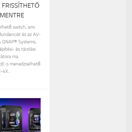
 FRISSÍTHETŐ
SMENTRE
lhető switch, ami
undanciát és az AV-
 A QNAP® Systems,
építési- és tárolási
vátora ma
GbE-s menedzselhető
4X...