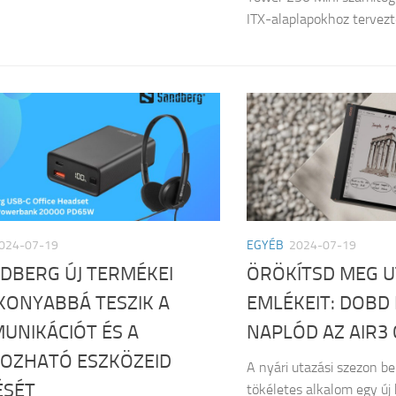
ITX-alaplapokhoz tervezte
024-07-19
EGYÉB
2024-07-19
DBERG ÚJ TERMÉKEI
ÖRÖKÍTSD MEG 
KONYABBÁ TESZIK A
EMLÉKEIT: DOBD 
UNIKÁCIÓT ÉS A
NAPLÓD AZ AIR3 
OZHATÓ ESZKÖZEID
A nyári utazási szezon be
ÉSÉT
tökéletes alkalom egy új 