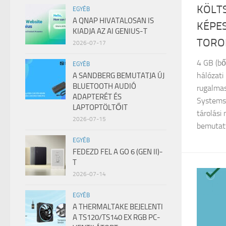
KÖLT
EGYÉB
A QNAP HIVATALOSAN IS
KÉPES
KIADJA AZ AI GENIUS-T
TORO
2026-07-17
4 GB (bő
EGYÉB
hálózati
A SANDBERG BEMUTATJA ÚJ
BLUETOOTH AUDIÓ
rugalma
ADAPTERÉT ÉS
Systems, 
LAPTOPTÖLTŐIT
tárolási
2026-07-15
bemutatta
EGYÉB
FEDEZD FEL A GO 6 (GEN II)-
T
2026-07-14
EGYÉB
A THERMALTAKE BEJELENTI
A TS120/TS140 EX RGB PC-