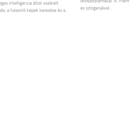
ökoszisztémával. A The
ges intelligencia által vezérelt
es szlogenjével...
és, a hasonló képek keresése és a...