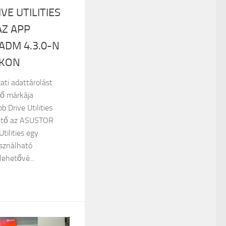
VE UTILITIES
Z APP
ADM 4.3.0-N
ÓKON
ati adattárolást
ő márkája
b Drive Utilities
hető az ASUSTOR
tilities egy
sználható
lehetővé...