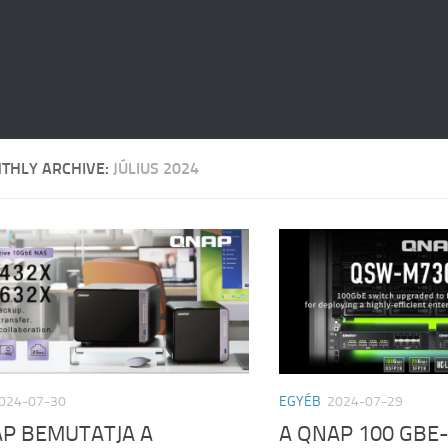
THLY ARCHIVE:
JÚLIUS 2024
024-07-30
EGYÉB
2024-07-29
AP BEMUTATJA A
A QNAP 100 GBE-