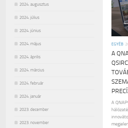
2024. augusztus
2024. július
2024. június
2024. május
EGYÉB
2
A QNA
2024. április
QSIRC
2024. március
TOVÁ
SZEM
2024. február
PREC
2024. január
A QNAP® 
hálózaté
2023. december
innováto
2023. november
megjelen