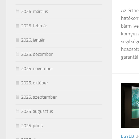
Az érth
2026. március
hatékon
2026. február
bármilye
környeze
2026. január
segítség
headsete
2025. december
garantál
2025. november
2025. október
2025. szeptember
2025. augusztus
2025. július
EGYÉB
2