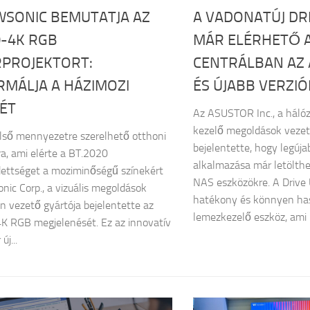
WSONIC BEMUTATJA AZ
A VADONATÚJ DRI
0-4K RGB
MÁR ELÉRHETŐ A
RPROJEKTORT:
CENTRÁLBAN AZ 
RMÁLJA A HÁZIMOZI
ÉS ÚJABB VERZI
ÉT
Az ASUSTOR Inc., a hálóz
kezelő megoldások vezet
első mennyezetre szerelhető otthoni
bejelentette, hogy legújab
ra, ami elérte a BT.2020
alkalmazása már letölt
dettséget a moziminőségű színekért
NAS eszközökre. A Drive U
nic Corp., a vizuális megoldások
hatékony és könnyen ha
an vezető gyártója bejelentette az
lemezkezelő eszköz, ami 
K RGB megjelenését. Ez az innovatív
új...