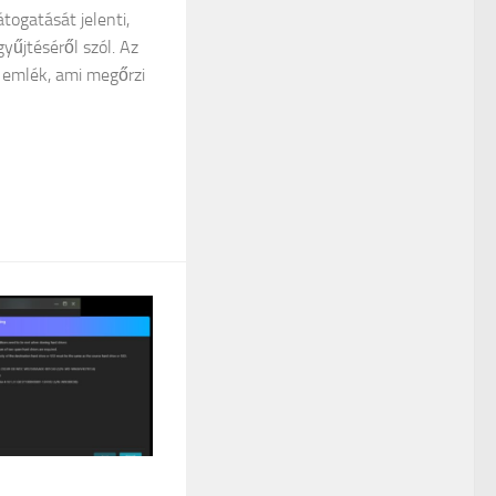
togatását jelenti,
yűjtéséről szól. Az
n emlék, ami megőrzi