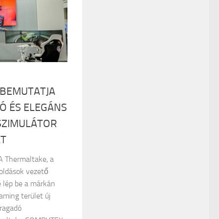
 BEMUTATJA
Ó ÉS ELEGÁNS
SZIMULÁTOR
ÁT
 A Thermaltake, a
ldások vezető
e lép be a márkán
aming terület új
ragadó