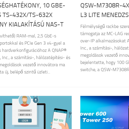
SÉGHATÉKONY, 10 GBE-
QSW-M7308R-4X
 TS-432X/TS-632X
L3 LITE MENEDZ
NY KIALAKÍTÁSÚ NAS-T
Félmélységű rackbe szere
támogatja az MC-LAG red
víthető) RAM-mal, 2,5 GbE-s
over-IP alkalmazásokat
 portokkal és PCIe Gen 3 x4-gyel a
Inc., a számítási-, hálózat
s hardverkonfigurációhoz A QNAP®
megoldások vezető inno
Inc., a számítási-, hálózatépítési- és
bejelentette, hogy 100 
 megoldások vezető innovátora ma
switche, a QSW-M7308R-
 új, belépő szintű üzleti...