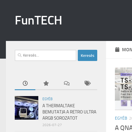
Skip to content
FunTECH
MON
Keresés:
EGYÉB
A THERMALTAKE
BEMUTATJA A RETRO ULTRA
ARGB SOROZATOT
EGYÉB
2
2026-07-27
A QN