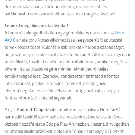
dokumentálásában, a történetek még élvezetesebb és
hatékonyabb rendszerezésében, valamint megosztásában!
Tervezd meg okosan utazásodat!
A tervezés elengedhetetlen egy gördülékeny utazáshoz. A
Note
Air3 C
a hatékony Notes alkalmazással leegyszerűsíti az utazási
tervek elkészítését. Különféle sablonokat kínál és a szabadságot,
hogy személyre szabd saját utazásterveződet. Állíts össze egy napi
teendőlistát, frissítsd naplód minden alkalommal, amikor megállsz
pihenni, és az utazás végére minden élményedről teljes
emlékanyagod lesz. Ezenkívül rendezetten tarthatod a fontos
információkat, például a repülési terveket, a segélyhívó
elérhetőségeket és az útlevélszámokat, így biztosítva, hogy a
fontos információk kéznél legyenek.
A nyílt
Android 12 operációs rendszert
használva a Note Air3 C
harmadik felektől származó alkalmazások széles választékához
biztosít hozzáférést a Google Play Áruházban. Használd nyugodtan
az utazási alkalmazásokat, például a Tripadvisort vagy a TripIt-et,