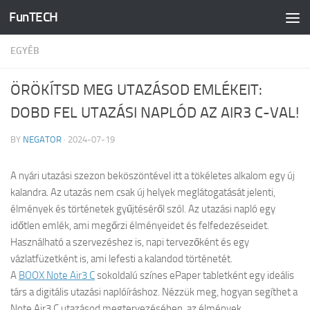
FunTECH
Skip to content
EGYÉB
ÖRÖKÍTSD MEG UTAZÁSOD EMLÉKEIT:
DOBD FEL UTAZÁSI NAPLÓD AZ AIR3 C-VAL!
BY
NEGATOR
·
2024-07-19
A nyári utazási szezon beköszöntével itt a tökéletes alkalom egy új
kalandra. Az utazás nem csak új helyek meglátogatását jelenti,
élmények és történetek gyűjtéséről szól. Az utazási napló egy
időtlen emlék, ami megőrzi élményeidet és felfedezéseidet.
Használható a szervezéshez is, napi tervezőként és egy
vázlatfüzetként is, ami lefesti a kalandod történetét.
A
BOOX Note Air3 C
sokoldalú színes ePaper tabletként egy ideális
társ a digitális utazási naplóíráshoz. Nézzük meg, hogyan segíthet a
Note Air3 C utazásod megtervezésében, az élmények