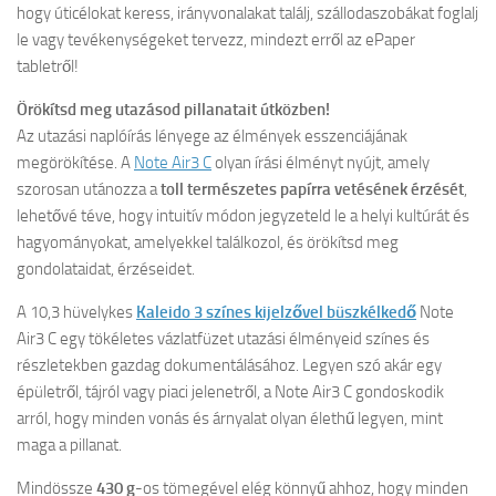
hogy úticélokat keress, irányvonalakat találj, szállodaszobákat foglalj
le vagy tevékenységeket tervezz, mindezt erről az ePaper
tabletről!
Örökítsd meg utazásod pillanatait útközben!
Az utazási naplóírás lényege az élmények esszenciájának
megörökítése. A
Note Air3 C
olyan írási élményt nyújt, amely
szorosan utánozza a
toll természetes papírra vetésének érzését
,
lehetővé téve, hogy intuitív módon jegyzeteld le a helyi kultúrát és
hagyományokat, amelyekkel találkozol, és örökítsd meg
gondolataidat, érzéseidet.
A 10,3 hüvelykes
Kaleido 3 színes kijelzővel büszkélkedő
Note
Air3 C egy tökéletes vázlatfüzet utazási élményeid színes és
részletekben gazdag dokumentálásához. Legyen szó akár egy
épületről, tájról vagy piaci jelenetről, a Note Air3 C gondoskodik
arról, hogy minden vonás és árnyalat olyan élethű legyen, mint
maga a pillanat.
Mindössze
430 g
-os tömegével elég könnyű ahhoz, hogy minden