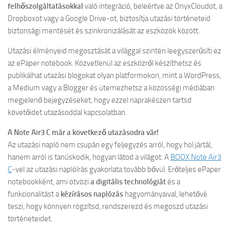
felhőszolgáltatásokkal
való integráció, beleértve az OnyxCloudot, a
Dropboxot vagy a Google Drive-ot, biztosítja utazási történeteid
biztonsági mentését és szinkronizálását az eszközök között.
Utazási élményeid megosztását a világgal szintén leegyszerűsíti ez
az ePaper notebook. Közvetlenül az eszközről készíthetsz és
publikálhat utazási blogokat olyan platformokon, mint a WordPress,
a Medium vagy a Blogger és ütemezhetsz a közösségi médiában
megjelenő bejegyzéseket, hogy ezzel naprakészen tartsd
követőidet utazásoddal kapcsolatban.
A Note Air3 C már a következő utazásodra vár!
Az utazási napló nem csupán egy feljegyzés arról, hogy hol jártál,
hanem arról is tanúskodik, hogyan látod a világot. A
BOOX Note Air3
C
-vel az utazási naplóírás gyakorlata tovább bővül. Erőteljes ePaper
notebookként, ami ötvözi
a digitális technológiát
és a
funkcionalitást a
kézírásos naplózás
hagyományaival, lehetővé
teszi, hogy könnyen rögzítsd, rendszerezd és megoszd utazási
történeteidet.