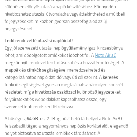
különösen előnyös utazási napló készítéséhez. Könnyedén
hivatkozhatsz utazási útvonaladra vagy áttekintheted a múltbeli
feljegyzéseket, miközben gyorsan összefoglalod az új
bejegyzéseket.
Tedd rendezetté utazási naplóidat!
Egy jól szervezett utazási naplógyűjtemény igazi kincsesbánya
lehet, ami dédelgetett emlékeket idézhet fel. A
Note Air3 C
megkönnyíti rendezetten tartásukat és a hozzáférhetőséget. A
mappák
és
címkék
segítségével menedzselheted és
kategorizálhatod naplóidat idő vagy úti cél szerint. A
keresés
funkció segítségével gyorsan megtalálhatsz bármilyen konkrét
részletet, míg a
hivatkozás eszközzel
különböző jegyzeteket,
folyóiratokat és weboldalakat kapcsolhatsz össze, egy
szervezettebb rendszert létrehozva.
A bőséges,
64 GB
-os, 2 TB-ig bővíthető tárhellyel a Note Air3 C
felszabadít téged a hagyományos naplózás korlátai alól, elegendő
helyet biztosítva az utazási emlékek tárolásához. A