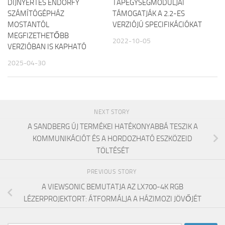
DÍJNYERTES ENDORFY
TÁPEGYSÉGMODULJAI
SZÁMÍTÓGÉPHÁZ
TÁMOGATJÁK A 2.2-ES
MOSTANTÓL
VERZIÓJÚ SPECIFIKÁCIÓKAT
MEGFIZETHETŐBB
2022-10-05
VERZIÓBAN IS KAPHATÓ
2025-04-30
NEXT STORY
A SANDBERG ÚJ TERMÉKEI HATÉKONYABBÁ TESZIK A
KOMMUNIKÁCIÓT ÉS A HORDOZHATÓ ESZKÖZEID
TÖLTÉSÉT
PREVIOUS STORY
A VIEWSONIC BEMUTATJA AZ LX700-4K RGB
LÉZERPROJEKTORT: ÁTFORMÁLJA A HÁZIMOZI JÖVŐJÉT