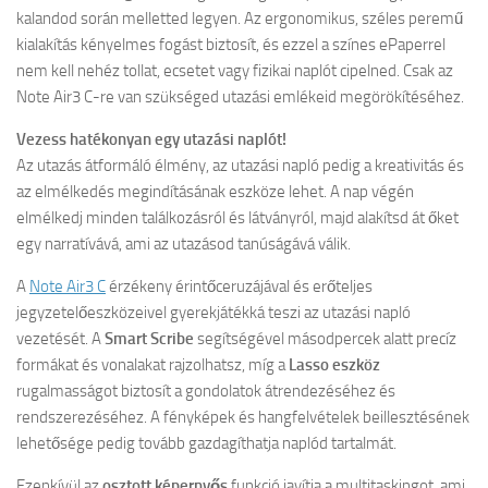
kalandod során melletted legyen. Az ergonomikus, széles peremű
kialakítás kényelmes fogást biztosít, és ezzel a színes ePaperrel
nem kell nehéz tollat, ecsetet vagy fizikai naplót cipelned. Csak az
Note Air3 C-re van szükséged utazási emlékeid megörökítéséhez.
Vezess hatékonyan egy utazási naplót!
Az utazás átformáló élmény, az utazási napló pedig a kreativitás és
az elmélkedés megindításának eszköze lehet. A nap végén
elmélkedj minden találkozásról és látványról, majd alakítsd át őket
egy narratívává, ami az utazásod tanúságává válik.
A
Note Air3 C
érzékeny érintőceruzájával és erőteljes
jegyzetelőeszközeivel gyerekjátékká teszi az utazási napló
vezetését. A
Smart Scribe
segítségével másodpercek alatt precíz
formákat és vonalakat rajzolhatsz, míg a
Lasso eszköz
rugalmasságot biztosít a gondolatok átrendezéséhez és
rendszerezéséhez. A fényképek és hangfelvételek beillesztésének
lehetősége pedig tovább gazdagíthatja naplód tartalmát.
Ezenkívül az
osztott képernyős
funkció javítja a multitaskingot, ami