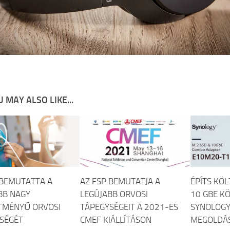
 MAY ALSO LIKE...
 BEMUTATTA A
AZ FSP BEMUTATJA A
ÉPÍTS KÖ
BB NAGY
LEGÚJABB ORVOSI
10 GBE K
ÍTMÉNYŰ ORVOSI
TÁPEGYSÉGEIT A 2021-ES
SYNOLOG
SÉGÉT
CMEF KIÁLLÍTÁSON
MEGOLDÁS