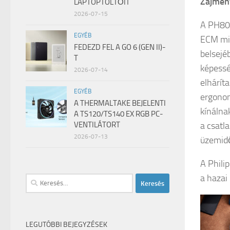
Zajment
LAPTOPTÖLTŐIT
2026-07-15
A PH805
EGYÉB
ECM mik
FEDEZD FEL A GO 6 (GEN II)-
belsejé
T
képessé
2026-07-14
elhárít
EGYÉB
ergonom
A THERMALTAKE BEJELENTI
kínálna
A TS120/TS140 EX RGB PC-
a csatl
VENTILÁTORT
2026-07-13
üzemidő
A Phili
a hazai
Keresés:
LEGUTÓBBI BEJEGYZÉSEK