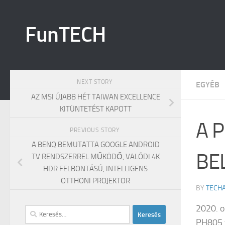
Skip to content
FunTECH
NEXT STORY
EGYÉB
AZ MSI ÚJABB HÉT TAIWAN EXCELLENCE
KITÜNTETÉST KAPOTT
A 
PREVIOUS STORY
A BENQ BEMUTATTA GOOGLE ANDROID
BE
TV RENDSZERREL MŰKÖDŐ, VALÓDI 4K
HDR FELBONTÁSÚ, INTELLIGENS
OTTHONI PROJEKTOR
BY
TECH
2020. o
Keresés:
PH805 f