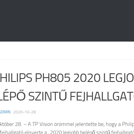
PHILIPS PH805 2020 LEGJ
LÉPŐ SZINTŰ FEJHALLGAT
ADMIN
·
2020-10-28
któber 28. – A TP Vision örömmel jelentette be, hogy a Phili
ejhallgató elnyerte a „2020 legjobb belépő szintű fejhallgat