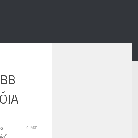
OBB
ÓJA
ps
SHARE
ója”