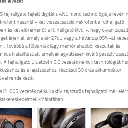
es élvezet
 fejhallgató fejlett digitális ANC hibrid technológiája révén 
rofont használ – két visszacsatoló mikrofont a fülhallgató
ben és két előremenőt a fülhallgató kívül -, hogy olyan zajsz
get érjen el, amely akár 27dB vagy a háttérzaj 95% -át képe
ani. Továbbá a fülpárnák lágy memóriahabból készültek és
ikus kialakításúak, amelyek együttesen kiváló passzív zajsz
k. A fejhallgató Bluetooth 5.0 vezeték nélküli technológiát ha
akozáshoz és a lejátszáshoz, ráadásul 30 órás akkumulátor
vel rendelkezik.
ps PH805 vezeték nélküli aktív zajszűrős fejhallgató már elér
 kiskereskedelmek kínálatában.