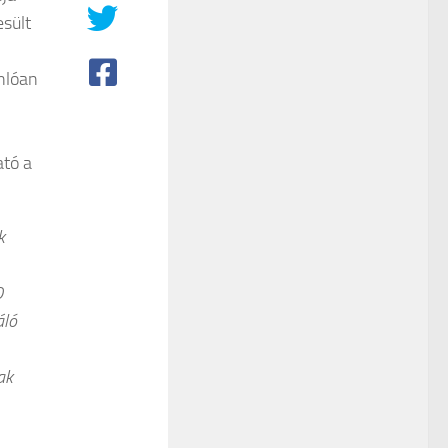
sült
nlóan
ató a
k
0
áló
ak