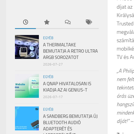
díjat a
Királys
Trusted
megvála
EGYÉB
számítá
A THERMALTAKE
mobilké
BEMUTATJA A RETRO ULTRA
TV és A
ARGB SOROZATOT
2026-07-27
„A Phili
EGYÉB
nem felt
A QNAP HIVATALOSAN IS
tekinte
KIADJA AZ AI GENIUS-T
órás üze
2026-07-17
hangszí
EGYÉB
mindenk
A SANDBERG BEMUTATJA ÚJ
díját!”
– 
BLUETOOTH AUDIÓ
ADAPTERÉT ÉS