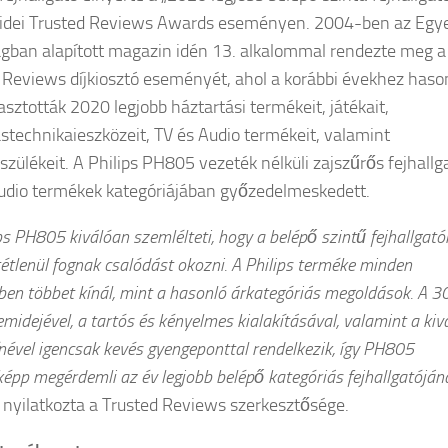
z idei Trusted Reviews Awards eseményen. 2004-ben az Egye
ágban alapított magazin idén 13. alkalommal rendezte meg a
 Reviews díjkiosztó eseményét, ahol a korábbi évekhez haso
sztották 2020 legjobb háztartási termékeit, játékait,
stechnikaieszközeit, TV és Audio termékeit, valamint
szülékeit. A Philips PH805 vezeték nélküli zajszűrős fejhallg
udio termékek kategóriájában győzedelmeskedett.
ps PH805 kiválóan szemlélteti, hogy a belépő szintű fejhallgató
étlenül fognak csalódást okozni. A Philips terméke minden
tben többet kínál, mint a hasonló árkategóriás megoldások. A 3
midejével, a tartós és kényelmes kialakításával, valamint a kiv
nével igencsak kevés gyengeponttal rendelkezik, így PH805
épp megérdemli az év legjobb belépő kategóriás fejhallgatóján
nyilatkozta a Trusted Reviews szerkesztősége.