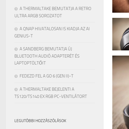
A THERMALTAKE BEMUTATJA A RETRO
ULTRA ARGB SOROZATOT
A QNAP HIVATALOSAN IS KIADJA AZ AI
GENIUS-T
A SANDBERG BEMUTATJA ÚJ
BLUETOOTH AUDIÓ ADAPTERÉT ÉS
LAPTOPTÖLTŐIT
FEDEZD FEL A GO 6 (GEN II)-T
A THERMALTAKE BEJELENTI A
TS120/TS140 EX RGB PC-VENTILÁTORT
LEGUTÓBBI HOZZÁSZÓLÁSOK