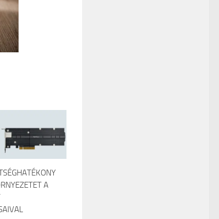
LTSÉGHATÉKONY
ÖRNYEZETET A
Y
AIVAL