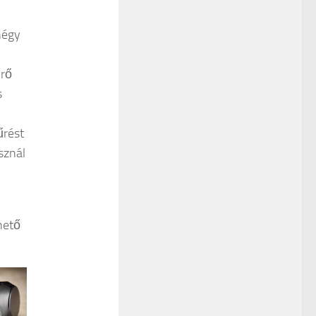
négy
űrő
s
űrést
sznál
hető