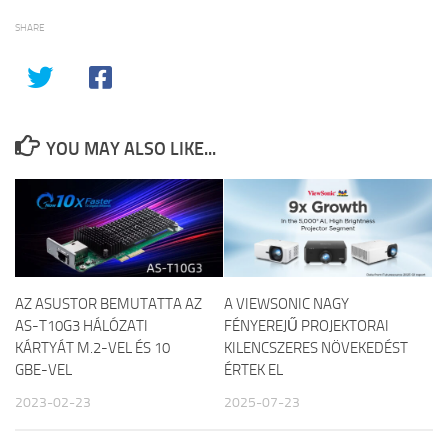
SHARE
YOU MAY ALSO LIKE...
AZ ASUSTOR BEMUTATTA AZ
A VIEWSONIC NAGY
AS-T10G3 HÁLÓZATI
FÉNYEREJŰ PROJEKTORAI
KÁRTYÁT M.2-VEL ÉS 10
KILENCSZERES NÖVEKEDÉST
GBE-VEL
ÉRTEK EL
2023-02-23
2025-07-23