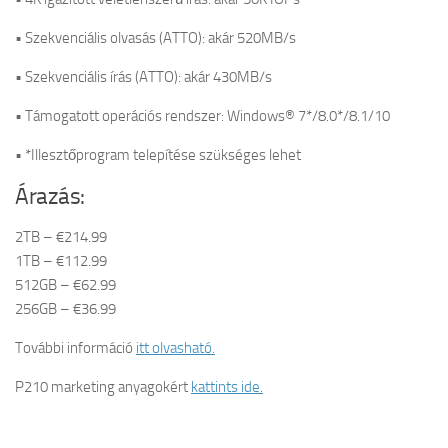
• Szekvenciális olvasás (ATTO): akár 520MB/s
• Szekvenciális írás (ATTO): akár 430MB/s
• Támogatott operációs rendszer: Windows® 7*/8.0*/8.1/10
• *Illesztőprogram telepítése szükséges lehet
Árazás:
2TB – €214.99
1TB – €112.99
512GB – €62.99
256GB – €36.99
További információ
itt olvasható.
P210 marketing anyagokért
kattints ide.