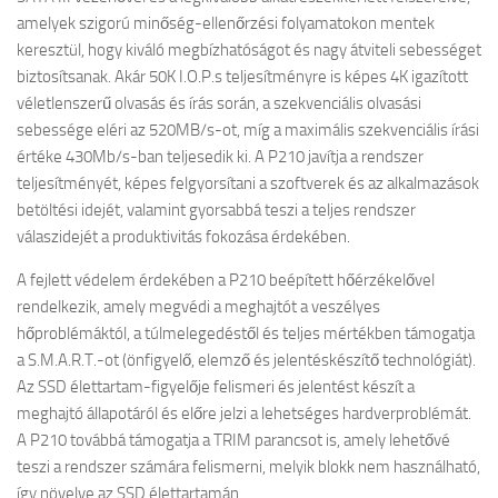
amelyek szigorú minőség-ellenőrzési folyamatokon mentek
keresztül, hogy kiváló megbízhatóságot és nagy átviteli sebességet
biztosítsanak. Akár 50K I.O.P.s teljesítményre is képes 4K igazított
véletlenszerű olvasás és írás során, a szekvenciális olvasási
sebessége eléri az 520MB/s-ot, míg a maximális szekvenciális írási
értéke 430Mb/s-ban teljesedik ki. A P210 javítja a rendszer
teljesítményét, képes felgyorsítani a szoftverek és az alkalmazások
betöltési idejét, valamint gyorsabbá teszi a teljes rendszer
válaszidejét a produktivitás fokozása érdekében.
A fejlett védelem érdekében a P210 beépített hőérzékelővel
rendelkezik, amely megvédi a meghajtót a veszélyes
hőproblémáktól, a túlmelegedéstől és teljes mértékben támogatja
a S.M.A.R.T.-ot (önfigyelő, elemző és jelentéskészítő technológiát).
Az SSD élettartam-figyelője felismeri és jelentést készít a
meghajtó állapotáról és előre jelzi a lehetséges hardverproblémát.
A P210 továbbá támogatja a TRIM parancsot is, amely lehetővé
teszi a rendszer számára felismerni, melyik blokk nem használható,
így növelve az SSD élettartamán.