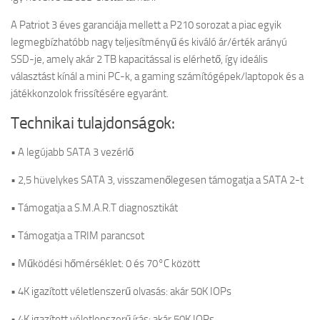
A Patriot 3 éves garanciája mellett a P210 sorozat a piac egyik
legmegbízhatóbb nagy teljesítményű és kiváló ár/érték arányú
SSD-je, amely akár 2 TB kapacitással is elérhető, így ideális
választást kínál a mini PC-k, a gaming számítógépek/laptopok és a
játékkonzolok frissítésére egyaránt.
Technikai tulajdonságok:
• A legújabb SATA 3 vezérlő
• 2,5 hüvelykes SATA 3, visszamenőlegesen támogatja a SATA 2-t
• Támogatja a S.M.A.R.T diagnosztikát
• Támogatja a TRIM parancsot
• Működési hőmérséklet: 0 és 70°C között
• 4K igazított véletlenszerű olvasás: akár 50K IOPs
• 4K igazított véletlenszerű írás: akár 50K IOPs