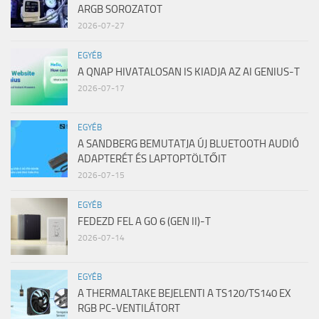
ARGB SOROZATOT
2026-07-27
EGYÉB
A QNAP HIVATALOSAN IS KIADJA AZ AI GENIUS-T
2026-07-17
EGYÉB
A SANDBERG BEMUTATJA ÚJ BLUETOOTH AUDIÓ
ADAPTERÉT ÉS LAPTOPTÖLTŐIT
2026-07-15
EGYÉB
FEDEZD FEL A GO 6 (GEN II)-T
2026-07-14
EGYÉB
A THERMALTAKE BEJELENTI A TS120/TS140 EX
RGB PC-VENTILÁTORT