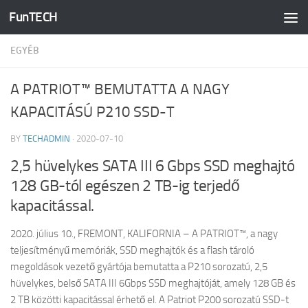
FunTECH
Skip to content
EGYÉB
A PATRIOT™ BEMUTATTA A NAGY
KAPACITÁSÚ P210 SSD-T
BY
TECHADMIN
·
2020-07-10
2,5 hüvelykes SATA III 6 Gbps SSD meghajtó
128 GB-tól egészen 2 TB-ig terjedő
kapacitással.
2020. július 10., FREMONT, KALIFORNIA – A PATRIOT™, a nagy
teljesítményű memóriák, SSD meghajtók és a flash tároló
megoldások vezető gyártója bemutatta a P210 sorozatú, 2,5
hüvelykes, belső SATA III 6Gbps SSD meghajtóját, amely 128 GB és
2 TB közötti kapacitással érhető el. A Patriot P200 sorozatú SSD-t