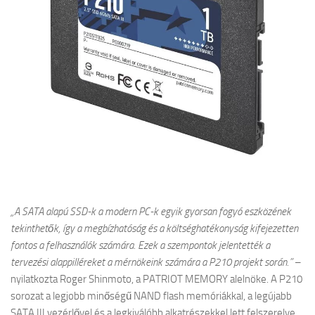
„A SATA alapú SSD-k a modern PC-k egyik gyorsan fogyó eszközének
tekinthetők, így a megbízhatóság és a költséghatékonyság kifejezetten
fontos a felhasználók számára. Ezek a szempontok jelentették a
tervezési alappilléreket a mérnökeink számára a P210 projekt során.”
–
nyilatkozta Roger Shinmoto, a PATRIOT MEMORY alelnöke. A P210
sorozat a legjobb minőségű NAND flash memóriákkal, a legújabb
SATA III vezérlővel és a legkiválóbb alkatrészekkel lett felszerelve,