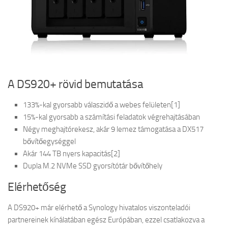
A DS920+ rövid bemutatása
133%-kal gyorsabb válaszidő a webes felületen[1]
15%-kal gyorsabb a számítási feladatok végrehajtásában
Négy meghajtórekesz, akár 9 lemez támogatása a DX517
bővítőegységgel
Akár 144 TB nyers kapacitás[2]
Dupla M.2 NVMe SSD gyorsítótár bővítőhely
Elérhetőség
A DS920+ már elérhető a Synology hivatalos viszonteladói
partnereinek kínálatában egész Európában, ezzel csatlakozva a