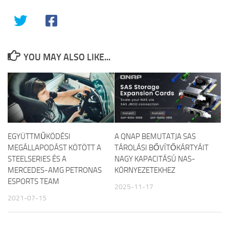
YOU MAY ALSO LIKE...
EGYÜTTMŰKÖDÉSI
A QNAP BEMUTATJA SAS
MEGÁLLAPODÁST KÖTÖTT A
TÁROLÁSI BŐVÍTŐKÁRTYÁIT
STEELSERIES ÉS A
NAGY KAPACITÁSÚ NAS-
MERCEDES-AMG PETRONAS
KÖRNYEZETEKHEZ
ESPORTS TEAM
2025-11-17
2021-07-15