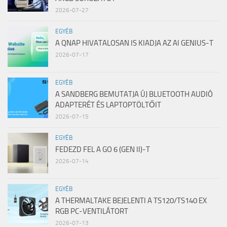
2026-07-27
EGYÉB
A QNAP HIVATALOSAN IS KIADJA AZ AI GENIUS-T
2026-07-17
EGYÉB
A SANDBERG BEMUTATJA ÚJ BLUETOOTH AUDIÓ
ADAPTERÉT ÉS LAPTOPTÖLTŐIT
2026-07-15
EGYÉB
FEDEZD FEL A GO 6 (GEN II)-T
2026-07-14
EGYÉB
A THERMALTAKE BEJELENTI A TS120/TS140 EX
RGB PC-VENTILÁTORT
2026-07-13