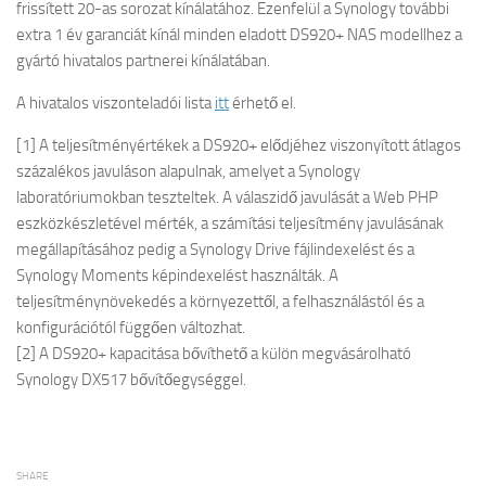
frissített 20-as sorozat kínálatához. Ezenfelül a Synology további
extra 1 év garanciát kínál minden eladott DS920+ NAS modellhez a
gyártó hivatalos partnerei kínálatában.
A hivatalos viszonteladói lista
itt
érhető el.
[1] A teljesítményértékek a DS920+ elődjéhez viszonyított átlagos
százalékos javuláson alapulnak, amelyet a Synology
laboratóriumokban teszteltek. A válaszidő javulását a Web PHP
eszközkészletével mérték, a számítási teljesítmény javulásának
megállapításához pedig a Synology Drive fájlindexelést és a
Synology Moments képindexelést használták. A
teljesítménynövekedés a környezettől, a felhasználástól és a
konfigurációtól függően változhat.
[2] A DS920+ kapacitása bővíthető a külön megvásárolható
Synology DX517 bővítőegységgel.
SHARE