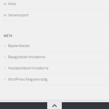
Hírek
Versenysport
META
Bejelentkezés
Bejegyzések hírcsatorna
Hozzászólások hírcsatorna
WordPress Magyarország