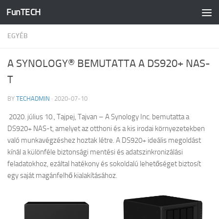
FunTECH
Skip to content
EGYÉB
A SYNOLOGY® BEMUTATTA A DS920+ NAS-
T
BY
TECHADMIN
·
2020-07-10
2020. július 10., Tajpej, Tajvan – A Synology Inc. bemutatta a
DS920+ NAS-t, amelyet az otthoni és a kis irodai környezetekben
való munkavégzéshez hoztak létre. A DS920+ ideális megoldást
kínál a különféle biztonsági mentési és adatszinkronizálási
feladatokhoz, ezáltal hatékony és sokoldalú lehetőséget biztosít
egy saját magánfelhő kialakításához.