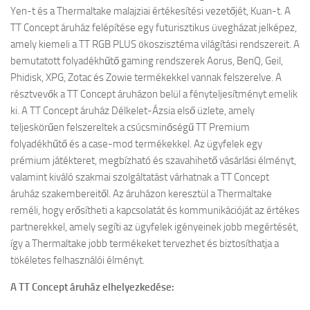
Yen-t és a Thermaltake malajziai értékesítési vezetőjét, Kuan-t. A
TT Concept áruház felépítése egy futurisztikus üvegházat jelképez,
amely kiemeli a TT RGB PLUS ökoszisztéma világítási rendszereit. A
bemutatott folyadékhűtő gaming rendszerek Aorus, BenQ, Geil,
Phidisk, XPG, Zotac és Zowie termékekkel vannak felszerelve. A
résztvevők a TT Concept áruházon belül a fényteljesítményt emelik
ki. A TT Concept áruház Délkelet-Ázsia első üzlete, amely
teljeskörűen felszereltek a csúcsminőségű TT Premium
folyadékhűtő és a case-mod termékekkel. Az ügyfelek egy
prémium játékteret, megbízható és szavahihető vásárlási élményt,
valamint kiváló szakmai szolgáltatást várhatnak a TT Concept
áruház szakembereitől. Az áruházon keresztül a Thermaltake
reméli, hogy erősítheti a kapcsolatát és kommunikációját az értékes
partnerekkel, amely segíti az ügyfelek igényeinek jobb megértését,
így a Thermaltake jobb termékeket tervezhet és biztosíthatja a
tökéletes felhasználói élményt.
A TT Concept áruház elhelyezkedése: