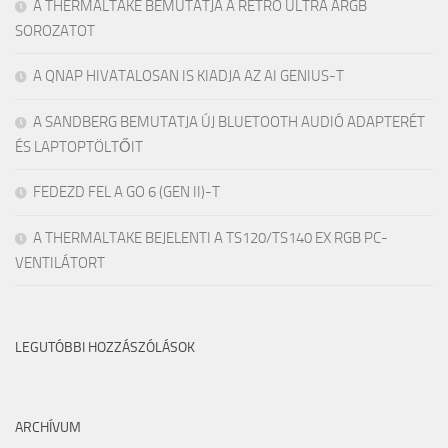
A THERMALTAKE BEMUTATJA A RETRO ULTRA ARGB
SOROZATOT
A QNAP HIVATALOSAN IS KIADJA AZ AI GENIUS-T
A SANDBERG BEMUTATJA ÚJ BLUETOOTH AUDIÓ ADAPTERÉT
ÉS LAPTOPTÖLTŐIT
FEDEZD FEL A GO 6 (GEN II)-T
A THERMALTAKE BEJELENTI A TS120/TS140 EX RGB PC-
VENTILÁTORT
LEGUTÓBBI HOZZÁSZÓLÁSOK
ARCHÍVUM