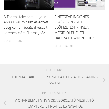
A Thermaltake bemutatja az
A NETGEAR INGYENES,
A500 TG alumínium és edzett
EGYÉVES INSIGHT
üveg kombinációjával készült
ELŐFIZETÉST KÍNÁL A
közepes méretű toronyházat
MEGJELÖLT ÜZLETI
HÁLÓZATI ESZKÖZÖKHÖZ
2018-11-30
2020-04-30
NEXT STORY
THERMALTAKE LEVEL 20 RGB BATTLESTATION GAMING
ASZTAL
PREVIOUS STORY
A QNAP BEMUTATJA A QDA SOROZATÚ MEGHAJTÓ
ADAPTEREKET PC-HEZ ÉS NAS-HOZ