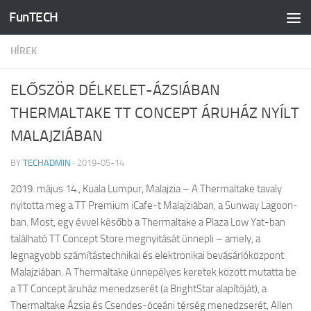
FunTECH
Skip to content
HÍREK
ELŐSZÖR DÉLKELET-ÁZSIÁBAN
THERMALTAKE TT CONCEPT ÁRUHÁZ NYÍLT
MALAJZIÁBAN
BY
TECHADMIN
·
2019-05-14
2019. május 14., Kuala Lumpur, Malajzia – A Thermaltake tavaly
nyitotta meg a TT Premium iCafe-t Malajziában, a Sunway Lagoon-
ban. Most, egy évvel később a Thermaltake a Plaza Low Yat-ban
található TT Concept Store megnyitását ünnepli – amely, a
legnagyobb számítástechnikai és elektronikai bevásárlóközpont
Malajziában. A Thermaltake ünnepélyes keretek között mutatta be
a TT Concept áruház menedzserét (a BrightStar alapítóját), a
Thermaltake Ázsia és Csendes-óceáni térség menedzserét, Allen