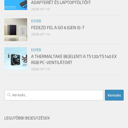
ADAPTERÉT ÉS LAPTOPTÖLTŐIT
2026-07-15
EGYÉB
FEDEZD FEL A GO 6 (GEN II)-T
2026-07-14
EGYÉB
A THERMALTAKE BEJELENTI A TS120/TS140 EX
RGB PC-VENTILÁTORT
2026-07-13
Keresés:
LEGUTÓBBI BEJEGYZÉSEK