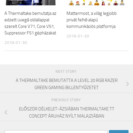
A Thermaltake bemutatja az
Mattermost, a világ legjobb
edzett üvegű oldallappal
privát felhő alapú
szerelt Core V71, Core V51,
kommunikációs platformja
Suppressor F51 gépházakat
2018-01-30
2018-01-30
NEXT STORY
A THERMALTAKE BEMUTATTA A LEVEL 20 RGB RAZER
GREEN GAMING BILLENTYŰZETET
PREVIOUS STORY
ELŐSZÖR DÉLKELET-ÁZSIÁBAN THERMALTAKE TT
CONCEPT ÁRUHÁZ NYÍLT MALAJZIÁBAN