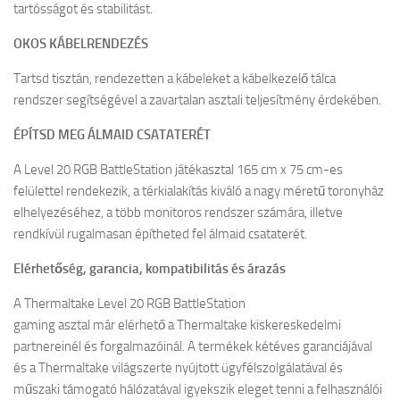
tartósságot és stabilitást.
OKOS KÁBELRENDEZÉS
Tartsd tisztán, rendezetten a kábeleket a kábelkezelő tálca
rendszer segítségével a zavartalan asztali teljesítmény érdekében.
ÉPÍTSD MEG ÁLMAID CSATATERÉT
A Level 20 RGB BattleStation játékasztal 165 cm x 75 cm-es
felülettel rendekezik, a térkialakítás kiváló a nagy méretű toronyház
elhelyezéséhez, a több monitoros rendszer számára, illetve
rendkívül rugalmasan építheted fel álmaid csataterét.
Elérhetőség, garancia, kompatibilitás és árazás
A Thermaltake Level 20 RGB BattleStation
gaming asztal már elérhető a Thermaltake kiskereskedelmi
partnereinél és forgalmazóinál. A termékek kétéves garanciájával
és a Thermaltake világszerte nyújtott ügyfélszolgálatával és
műszaki támogató hálózatával igyekszik eleget tenni a felhasználói