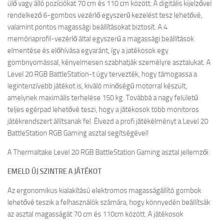
ülő vagy álló pozíciókat 70 cm és 110 cm között. A digitális kijelzővel
rendelkező 6-gombos vezérlő egyszerű kezelést tesz lehetővé,
valamint pontos magassági beállításokat biztosít. A 4
memóriaprofil-vezérlő által egyszerű a magassági beállítások
elmentése és előhívása egyaránt, így a jatékosok egy
gombnyomással, kényelmesen szabhatják személyre asztalukat. A
Level 20 RGB BattleStation-t úgy tervezték, hogy támogassa a
legintenzívebb játékot is, kiváló minőségű motorral készült,
amelynek maximális terhelése 150 kg. Továbbá a nagy felületű
teljes egérpad lehetővé teszi, hogy a játékosok több monitoros
játékrendszert állítsanak fel. Élvezd a profi játékélményt a Level 20
BattleStation RGB Gaming asztal segítségével!
A Thermaltake Level 20 RGB BattleStation Gaming asztal jellemzői:
EMELD ÚJ SZINTRE A JÁTÉKOT
Az ergonomikus kialakítású elektromos magasságállító gombok
lehetővé teszik a felhasználók számára, hogy könnyedén beállítsák
az asztal magasságát 70 cm és 110cm között. A játékosok