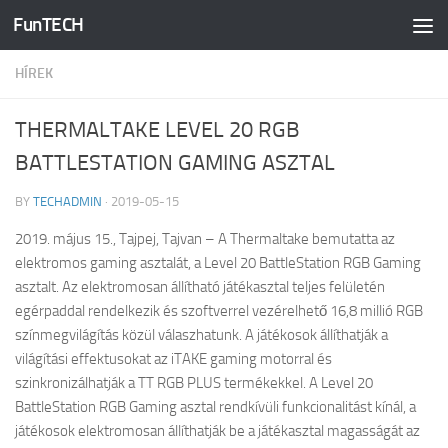
FunTECH
Skip to content
HÍREK
THERMALTAKE LEVEL 20 RGB
BATTLESTATION GAMING ASZTAL
BY
TECHADMIN
·
2019-05-15
2019. május 15., Tajpej, Tajvan – A Thermaltake bemutatta az
elektromos gaming asztalát, a Level 20 BattleStation RGB Gaming
asztalt. Az elektromosan állítható játékasztal teljes felületén
egérpaddal rendelkezik és szoftverrel vezérelhető 16,8 millió RGB
színmegvilágítás közül válaszhatunk. A játékosok állíthatják a
világítási effektusokat az iTAKE gaming motorral és
szinkronizálhatják a TT RGB PLUS termékekkel. A Level 20
BattleStation RGB Gaming asztal rendkívüli funkcionalitást kínál, a
játékosok elektromosan állíthatják be a játékasztal magasságát az