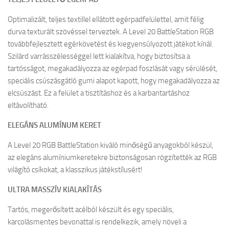
Optimalizált, teljes textillel ellátott egérpadfelülettel, amit félig
durva texturált szövéssel terveztek. A Level 20 BattleStation RGB
továbbfejlesztett egérkövetést és kiegyensúlyozott játékot kínál.
Szilárd varrásszélességgel lett kialakítva, hogy biztosítsa a
tartósságot, megakadályozza az egérpad foszlását vagy sérülését,
speciális csúszásgátló gumi alapot kapott, hogy megakadályozza az
elcsúszást. Ez a felület a tisztításhoz és a karbantartáshoz
eltávolítható.
ELEGÁNS ALUMÍNUM KERET
A Level 20 RGB BattleStation kiváló minőségű anyagokból készül,
az elegáns alumíniumkeretekre biztonságosan rögzítették az RGB
világító csíkokat, a klasszikus játékstílusért!
ULTRA MASSZÍV KIALAKÍTÁS
Tartós, megerősített acélból készült és egy speciális,
karcolásmentes bevonattal is rendelkezik, amely növeli a