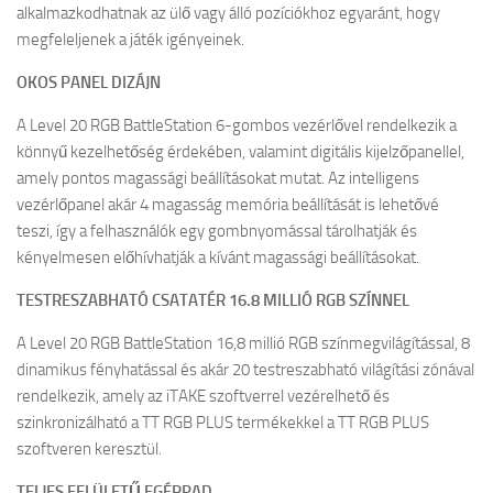
alkalmazkodhatnak az ülő vagy álló pozíciókhoz egyaránt, hogy
megfeleljenek a játék igényeinek.
OKOS PANEL DIZÁJN
A Level 20 RGB BattleStation 6-gombos vezérlővel rendelkezik a
könnyű kezelhetőség érdekében, valamint digitális kijelzőpanellel,
amely pontos magassági beállításokat mutat. Az intelligens
vezérlőpanel akár 4 magasság memória beállítását is lehetővé
teszi, így a felhasználók egy gombnyomással tárolhatják és
kényelmesen előhívhatják a kívánt magassági beállításokat.
TESTRESZABHATÓ CSATATÉR 16.8 MILLIÓ RGB SZÍNNEL
A Level 20 RGB BattleStation 16,8 millió RGB színmegvilágítással, 8
dinamikus fényhatással és akár 20 testreszabható világítási zónával
rendelkezik, amely az iTAKE szoftverrel vezérelhető és
szinkronizálható a TT RGB PLUS termékekkel a TT RGB PLUS
szoftveren keresztül.
TELJES FELÜLETŰ EGÉRPAD