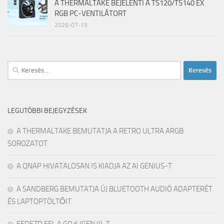
A THERMALTAKE BEJELENTI A TS120/TS140 EX
RGB PC-VENTILÁTORT
2026-07-13
Keresés:
LEGUTÓBBI BEJEGYZÉSEK
A THERMALTAKE BEMUTATJA A RETRO ULTRA ARGB
SOROZATOT
A QNAP HIVATALOSAN IS KIADJA AZ AI GENIUS-T
A SANDBERG BEMUTATJA ÚJ BLUETOOTH AUDIÓ ADAPTERÉT
ÉS LAPTOPTÖLTŐIT
FEDEZD FEL A GO 6 (GEN II)-T