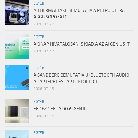
EGYÉB
A THERMALTAKE BEMUTATJA A RETRO ULTRA
ARGB SOROZATOT
2026-07-27
EGYÉB
A QNAP HIVATALOSAN IS KIADJA AZ AI GENIUS-T
2026-07-17
EGYÉB
A SANDBERG BEMUTATJA ÚJ BLUETOOTH AUDIÓ
ADAPTERÉT ÉS LAPTOPTÖLTŐIT
2026-07-15
EGYÉB
FEDEZD FEL A GO 6 (GEN II)-T
2026-07-14
EGYÉB