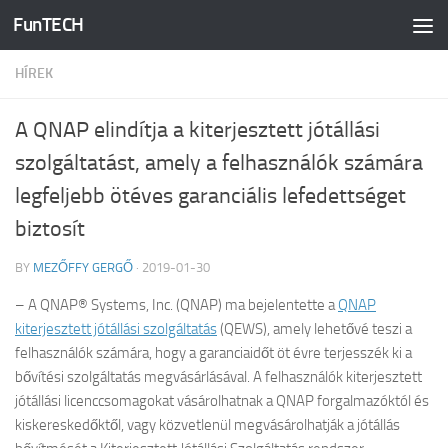
FunTECH
Skip to content
HÍREK
A QNAP elindítja a kiterjesztett jótállási
szolgáltatást, amely a felhasználók számára
legfeljebb ötéves garanciális lefedettséget
biztosít
BY
MEZŐFFY GERGŐ
·
2019-01-30
– A QNAP® Systems, Inc. (QNAP) ma bejelentette a
QNAP
kiterjesztett jótállási szolgáltatás
(QEWS), amely lehetővé teszi a
felhasználók számára, hogy a garanciaidőt öt évre terjesszék ki a
bővítési szolgáltatás megvásárlásával. A felhasználók kiterjesztett
jótállási licenccsomagokat vásárolhatnak a QNAP forgalmazóktól és
kiskereskedőktől, vagy közvetlenül megvásárolhatják a jótállás