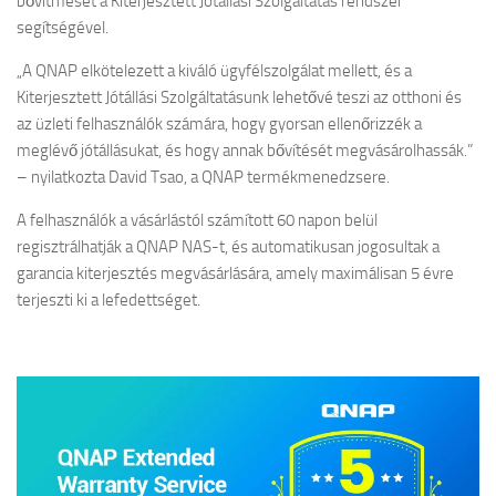
bővítmését a Kiterjesztett Jótállási Szolgáltatás rendszer
segítségével.
„A QNAP elkötelezett a kiváló ügyfélszolgálat mellett, és a
Kiterjesztett Jótállási Szolgáltatásunk lehetővé teszi az otthoni és
az üzleti felhasználók számára, hogy gyorsan ellenőrizzék a
meglévő jótállásukat, és hogy annak bővítését megvásárolhassák.”
– nyilatkozta David Tsao, a QNAP termékmenedzsere.
A felhasználók a vásárlástól számított 60 napon belül
regisztrálhatják a QNAP NAS-t, és automatikusan jogosultak a
garancia kiterjesztés megvásárlására, amely maximálisan 5 évre
terjeszti ki a lefedettséget.