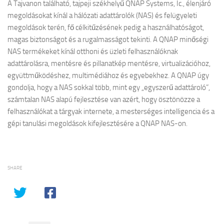
A Tajvanon található, tajpeji székhelyű QNAP Systems, Ic., élenjáró
megoldásokat kínál a hálózati adattárolók (NAS) és felügyeleti
megoldások terén, fő célkitűzésének pedig a használhatóságot,
magas biztonságot és a rugalmasságot tekinti. A QNAP minőségi
NAS termékeket kínál otthoni és üzleti felhasználóknak
adattárolásra, mentésre és pillanatkép mentésre, virtualizációhoz,
együttműködéshez, multimédiához és egyebekhez. A QNAP úgy
gondolja, hogy a NAS sokkal több, mint egy „egyszerű adattároló”,
számtalan NAS alapú fejlesztése van azért, hogy ösztönözze a
felhasználókat a tárgyak internete, a mesterséges intelligencia és a
gépi tanulási megoldások kifejlesztésére a QNAP NAS-on.
SHARE