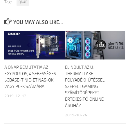
Tags:
QNAP
YOU MAY ALSO LIKE...
A QNAP BEMUTATJA AZ
ELINDULT AZ ÚJ
EGYPORTOS, 4 SEBESSÉGES
THERMALTAKE
5GBASE-T NIC-ET NAS-OK
FOLYADÉKHŰTÉSSEL
VAGY PC-K SZÁMÁRA
SZERELT GAMING
SZÁMÍTÓGÉPEKET
2019-12-12
ÉRTÉKESÍTŐ ONLINE
ÁRUHÁZ
2019-10-24