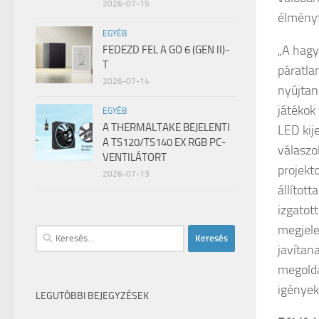
2026-07-15
élményt
EGYÉB
„A hagy
FEDEZD FEL A GO 6 (GEN II)-
T
páratla
2026-07-14
nyújtan
játékok
EGYÉB
A THERMALTAKE BEJELENTI
LED kij
A TS120/TS140 EX RGB PC-
válaszo
VENTILÁTORT
projekt
2026-07-13
állított
izgatot
megjele
Keresés:
javítan
megoldá
igények
LEGUTÓBBI BEJEGYZÉSEK