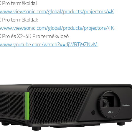
 Pro termékoldal:
/www.viewsonic.com/global/products/projectors/4K
 Pro termékoldal:
/www.viewsonic.com/global/products/projectors/4K
 Pro és X2-4K Pro termékvideó:
//www.youtube.com/watch?v=djWRTj9ZNvM