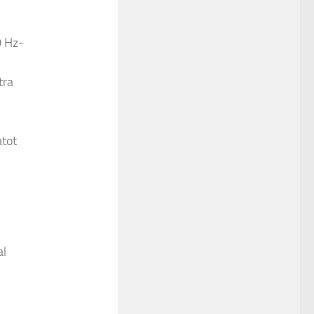
0 Hz-
tra
atot
al