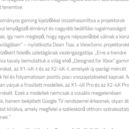
 teremtve.
ományos gaming kijelzőkkel összehasonlítva a projektorok
nul lenyűgöző élményt és nagyobb beállítási rugalmasságot
ak, így nem meglepő, hogy egyre népszerűbbé válnak a konz
 világában” – nyilatkozta Dean Tsai, a ViewSonic projektoroké
elzőkért felelős üzletágának vezérigazgatója. „Erre a trendre
lva tavaly bemutattuk a világ első „Designed for Xbox” gami
orokat, az X1-4K-t és az X2-4K-t, amelyek új iparági mércét
ak fel és folyamatosan pozitív piaci visszajelzéseket kapnak. 
tan várjuk a frissített modellek, az X1-4K Pro és az X2-4K Pr
nését. Ezek a modellek nemcsak a vizuális megjelenésen
ak, hanem beépített Google TV rendszerrel érkeznek, olyan á
st kínálva, amely megfelel a széleskörű otthoni szórakoztat
nek.”