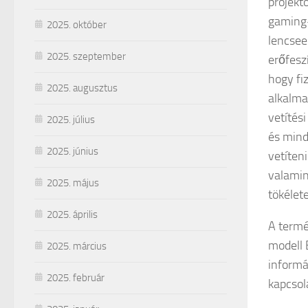
projekt
gaming-
2025. október
lencsee
2025. szeptember
erőfeszí
hogy fi
2025. augusztus
alkalma
vetítés
2025. július
és mind
2025. június
vetíten
valamint
2025. május
tökélete
2025. április
A termé
modell 
2025. március
informác
2025. február
kapcsol