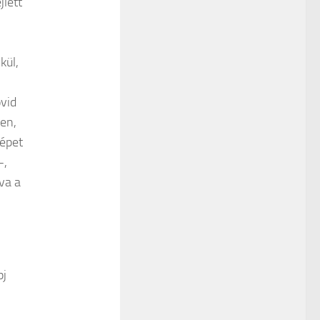
jlett
kül,
vid
ben,
képet
-,
tva a
pj