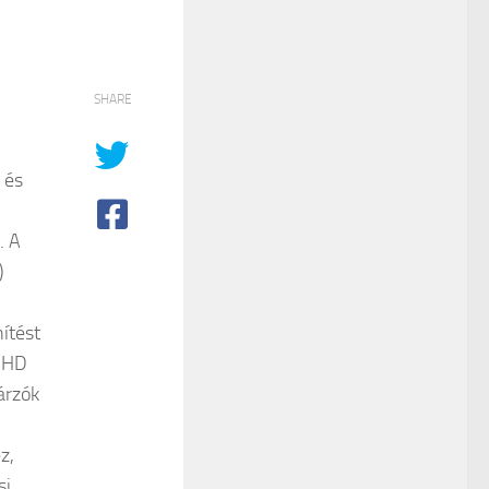
SHARE
 és
. A
)
nítést
 UHD
árzók
z,
si