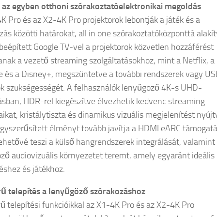
az egyben otthoni szórakoztatóelektronikai megoldás
K Pro és az X2-4K Pro projektorok lebontják a játék és a
zás közötti határokat, all in one szórakoztatóközponttá alakí
 beépített Google TV-vel a projektorok közvetlen hozzáférést
tanak a vezető streaming szolgáltatásokhoz, mint a Netflix, a
 és a Disney+, megszüntetve a további rendszerek vagy US
k szükségességét. A felhasználók lenyűgöző 4K-s UHD-
ásban, HDR-rel kiegészítve élvezhetik kedvenc streaming
ikat, kristálytiszta és dinamikus vizuális megjelenítést nyújt
egyszerűsített élményt tovább javítja a HDMI eARC támogatá
ehetővé teszi a külső hangrendszerek integrálását, valamint
ző audiovizuális környezetet teremt, amely egyaránt ideális
éshez és játékhoz.
ű telepítés a lenyűgöző szórakozáshoz
ű telepítési funkcióikkal az X1-4K Pro és az X2-4K Pro