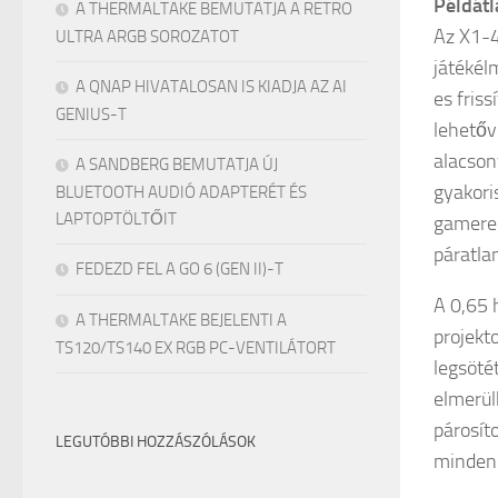
Példátl
A THERMALTAKE BEMUTATJA A RETRO
Az X1-4
ULTRA ARGB SOROZATOT
játékél
A QNAP HIVATALOSAN IS KIADJA AZ AI
es fris
GENIUS-T
lehetőv
alacson
A SANDBERG BEMUTATJA ÚJ
gyakori
BLUETOOTH AUDIÓ ADAPTERÉT ÉS
LAPTOPTÖLTŐIT
gamerek
páratla
FEDEZD FEL A GO 6 (GEN II)-T
A 0,65 
A THERMALTAKE BEJELENTI A
projekto
TS120/TS140 EX RGB PC-VENTILÁTORT
legsöté
elmerül
párosít
LEGUTÓBBI HOZZÁSZÓLÁSOK
minden 