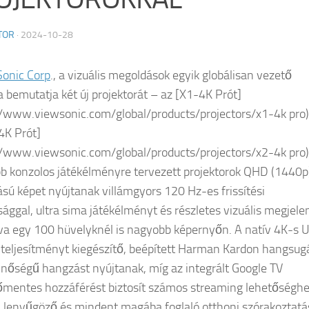
TOR
·
2024-10-28
onic Corp
., a vizuális megoldások egyik globálisan vezető
ta bemutatja két új projektorát – az [X1-4K Prót]
//www.viewsonic.com/global/products/projectors/x1-4k pro)
4K Prót]
//www.viewsonic.com/global/products/projectors/x2-4k pro)
b konzolos játékélményre tervezett projektorok QHD (1440p
ású képet nyújtanak villámgyors 120 Hz-es frissítési
sággal, ultra sima játékélményt és részletes vizuális megjele
tva egy 100 hüvelyknél is nagyobb képernyőn. A natív 4K-s
s teljesítményt kiegészítő, beépített Harman Kardon hangsug
nőségű hangzást nyújtanak, míg az integrált Google TV
mentes hozzáférést biztosít számos streaming lehetőséghe
 lenyűgöző és mindent magába foglaló otthoni szórakoztatá