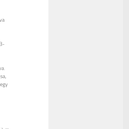
tva
B-
va.
sa,
 egy