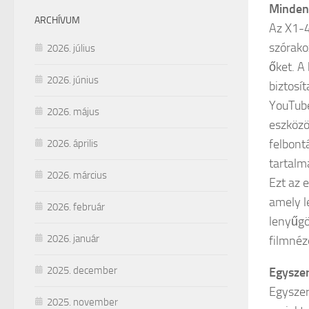
Minden 
ARCHÍVUM
Az X1-4
szórako
2026. július
őket. A
2026. június
biztosí
YouTube
2026. május
eszközö
felbont
2026. április
tartalma
2026. március
Ezt az 
amely l
2026. február
lenyűgö
2026. január
filmnéz
2025. december
Egyszer
Egyszer
2025. november