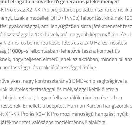
anul elragadó a következő generációs játékélményért
K Pro és az X2-4K Pro projektorok példátlan szintre emelik a
ményt. Ezek a modellek QHD (1440p) felbontást kínálnak 12
sítési gyakorisággal, ami lenyűgözően sima játékmenetet tesz
é tisztasággal a 100 hüvelyknél nagyobb képernyőkön. Az ul
y 4,2 ms-os bemeneti késleltetés és a 240 Hz-es frissítési
ság (1080p-s felbontásban) lehetővé teszi a kompetitív
nek, hogy teljesen elmerüljenek az akcióban, minden pillan
n pontossággal és reakcióképességgel átélve.
hüvelykes, nagy kontrasztarányú DMD-chip segítségével a
rok kivételes tisztasággal és mélységgel keltik életre a
tebb jeleneteket, hogy a felhasználók minden részletben
hessenek. Emellett a beépített Harman Kardon hangszórókk
ott X1-4K Pro és X2-4K Pro mozi minőségű hangzást nyújt,
játékmenetet valóságos moziélménnyé alakítva.