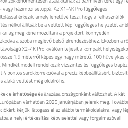
orok zökkenőmentesen átalakítanak át bármilyen teret egy fe
 vagy házimozi setuppá. Az X1-4K Pro függőleges
ltolással érkezik, amely lehetővé teszi, hogy a felhasználók
tés nélkül állítsák be a vetített kép függőleges helyzetét anél
zikailag meg kéne mozdítani a projektort, könnyedén
zkodva a szoba meglévő belső elrendezéséhez. Eközben a rö
i távolságú X2-4K Pro kiválóan teljesít a kompakt helyiségek
össze 1,5 méterről képes egy nagy méretű, 100 hüvelykes 
i. Mindkét modell rendelkezik vízszintes és függőleges trapéz
 4 pontos sarokkorrekcióval a precíz képbeállításért, biztosí
s alakú vetítést még oldalról is.
kek elérhetősége és árazása országonként változhat. A két
Európában várhatóan 2025 januárjában jelenik meg. További
iókért, kérjük, látogass el az alábbi termékoldalakra, vagy lé
atba a helyi értékesítési képviselettel vagy forgalmazóval!