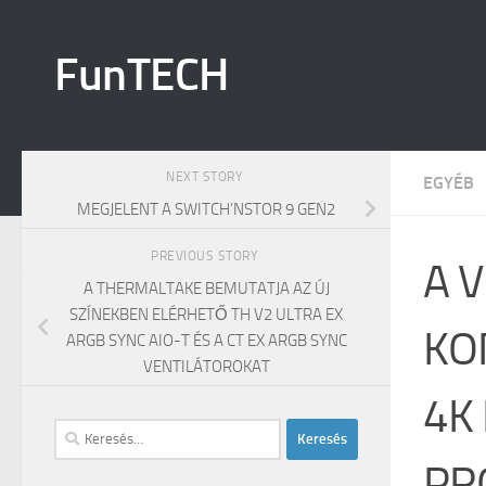
Skip to content
FunTECH
NEXT STORY
EGYÉB
MEGJELENT A SWITCH’NSTOR 9 GEN2
PREVIOUS STORY
A V
A THERMALTAKE BEMUTATJA AZ ÚJ
SZÍNEKBEN ELÉRHETŐ TH V2 ULTRA EX
KO
ARGB SYNC AIO-T ÉS A CT EX ARGB SYNC
VENTILÁTOROKAT
4K
Keresés:
PR