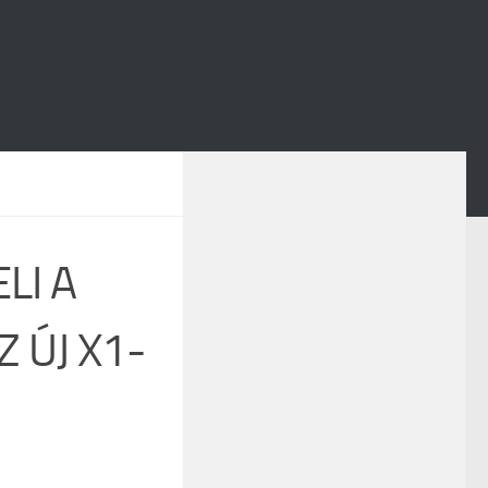
LI A
 ÚJ X1-