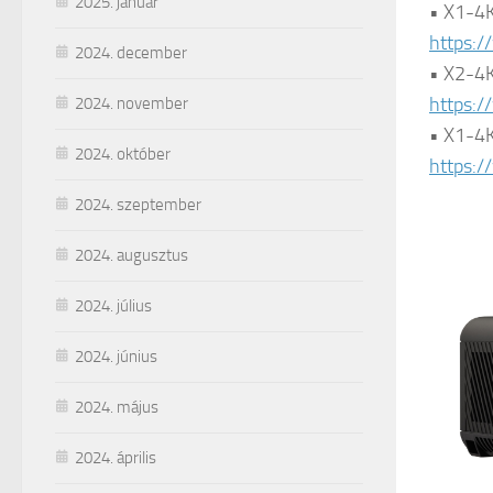
2025. január
• X1-4K
https:/
2024. december
• X2-4K
https:/
2024. november
• X1-4K
2024. október
https:
2024. szeptember
2024. augusztus
2024. július
2024. június
2024. május
2024. április