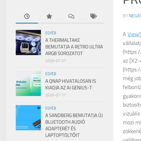
BY
NEGA
EGYÉB
A
ViewS
A THERMALTAKE
vállala
BEMUTATJA A RETRO ULTRA
(https:
ARGB SOROZATOT
az [X2-
2026-07-27
(https:
EGYÉB
még job
A QNAP HIVATALOSAN IS
felbont
KIADJA AZ AI GENIUS-T
gyakori
2026-07-17
biztosí
EGYÉB
vizuáli
A SANDBERG BEMUTATJA ÚJ
mozi mi
BLUETOOTH AUDIÓ
ADAPTERÉT ÉS
zökkenő
LAPTOPTÖLTŐIT
valóban