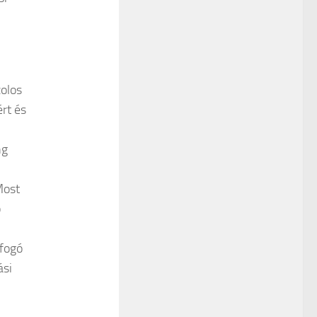
olos
rt és
ng
Most
o
tfogó
ási