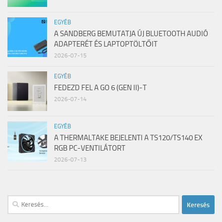
EGYÉB
A SANDBERG BEMUTATJA ÚJ BLUETOOTH AUDIÓ
ADAPTERÉT ÉS LAPTOPTÖLTŐIT
2026-07-15
EGYÉB
FEDEZD FEL A GO 6 (GEN II)-T
2026-07-14
EGYÉB
A THERMALTAKE BEJELENTI A TS120/TS140 EX
RGB PC-VENTILÁTORT
2026-07-13
Keresés: