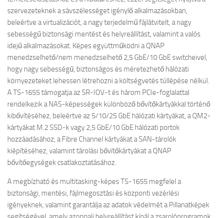
szervezeteknek a sávszélességet igénylő alkalmazásokban,
beleértve a virtualizációt, a nagy terjedelmű fájlátvitelt, a nagy
sebességű biztonsági mentést és helyreállítást, valamint a valós
idejű alkalmazásokat. Képes együttműködni a QNAP
menedzselhető/nem menedzselhető 2,5 GbE/10 GbE switcheivel,
hogy nagy sebességű, biztonságos és méretezhető hálózati
környezeteket lehessen létrehozni a költségvetés túllépése nélkül.
A TS-1655 támogatja az SR-IOV-t és három PCIe-foglalattal
rendelkezik a NAS-képességek különböző bővítőkártyákkal történő
kibővítéséhez, beleértve az 5/10/25 GbE hálózati kártyákat, a QM2-
kártyákat M.2 SSD-k vagy 2,5 GbE/10 GbE hálózati portok
hozzáadásához, a Fibre Channel kártyákat a SAN-tárolók
kiépítéséhez, valamint tárolási bővítőkártyákat a QNAP
bővítőegységek csatlakoztatásához.
A megbízható és multitasking-képes TS-1655 megfelel a
biztonsági, mentési, fájlmegosztási és központi vezérlési
igényeknek, valamint garantálja az adatok védelmét a Pillanatképek
segítségével, amely azonnali helyreállítást kínál a zsarolóprogramok