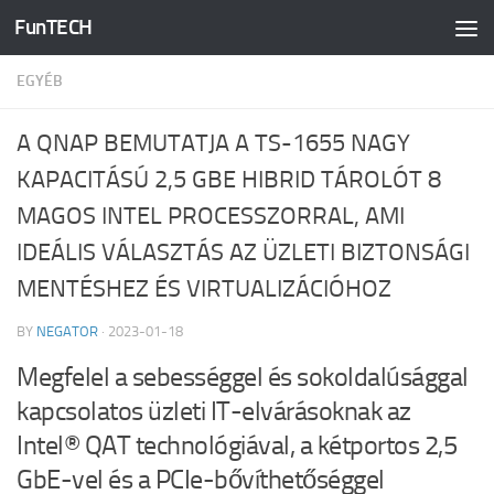
FunTECH
Skip to content
EGYÉB
A QNAP BEMUTATJA A TS-1655 NAGY
KAPACITÁSÚ 2,5 GBE HIBRID TÁROLÓT 8
MAGOS INTEL PROCESSZORRAL, AMI
IDEÁLIS VÁLASZTÁS AZ ÜZLETI BIZTONSÁGI
MENTÉSHEZ ÉS VIRTUALIZÁCIÓHOZ
BY
NEGATOR
·
2023-01-18
Megfelel a sebességgel és sokoldalúsággal
kapcsolatos üzleti IT-elvárásoknak az
Intel® QAT technológiával, a kétportos 2,5
GbE-vel és a PCIe-bővíthetőséggel