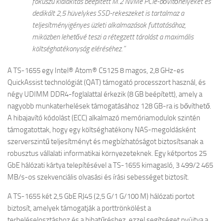
fókuszú kialakítás beépített M.2 NVMe PCIe-bővítőhelyeket és
dedikált 2,5 hüvelykes SSD-rekeszeket is tartalmaz a
teljesítményigényes üzleti alkalmazások futtatásához,
miközben lehetővé teszi a rétegzett tárolást a maximális
költséghatékonyság eléréséhez.”
A TS-1655 egy Intel® Atom® C5125 8 magos, 2,8 GHz-es
QuickAssist technológiát (QAT) támogató processzort használ, és
négy UDIMM DDR4-foglalattal érkezik (8 GB beépített), amely a
nagyobb munkaterhelések támogatásához 128 GB-ra is bővíthető.
A hibajavító kódolást (ECC) alkalmazó memóriamodulok szintén
támogatottak, hogy egy költséghatékony NAS-megoldásként
szerverszintű teljesítményt és megbízhatóságot biztosítsanak a
robusztus vállalati informatikai környezeteknek. Egy kétportos 25
GbE hálózati kártya telepítésével a TS-1655 kimagasló, 3 499/2 465
MB/s-os szekvenciális olvasási és írási sebességet biztosít.
A TS-1655 két 2,5 GbE RJ45 (2,5 G/1 G/100 M) hálózati portot
biztosít, amelyek támogatják a porttrönkölést a
terheléselosztáshoz és a hibatűréshez, ezzel segítséget nyújtva a