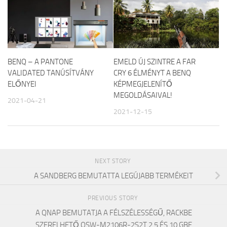
BENQ – A PANTONE
EMELD ÚJ SZINTRE A FAR
VALIDATED TANÚSÍTVÁNY
CRY 6 ÉLMÉNYT A BENQ
ELŐNYEI
KÉPMEGJELENÍTŐ
MEGOLDÁSAIVAL!
2021-04-21
2021-12-15
NEXT STORY
A SANDBERG BEMUTATTA LEGÚJABB TERMÉKEIT
PREVIOUS STORY
A QNAP BEMUTATJA A FÉLSZÉLESSÉGŰ, RACKBE
SZERELHETŐ QSW-M2106R-2S2T 2,5 ÉS 10 GBE