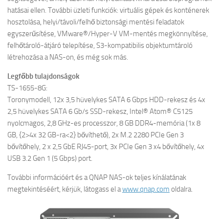
hatásai ellen. További üzleti funkciók: virtuális gépek és konténerek
hosztolása, helyi/távoli/felhő biztonsági mentési feladatok
egyszerűsítése, VMware®/Hyper-V VM-mentés megkönnyítése,
felhőtároló-átjáró telepítése, S3-kompatibilis objektumtároló
létrehozása a NAS-on, és még sok más.
Legfőbb tulajdonságok
TS-1655-8G:
Toronymodell, 12x 3,5 hüvelykes SATA 6 Gbps HDD-rekesz és 4x
2,5 hüvelykes SATA 6 Gb/s SSD-rekesz, Intel® Atom® C5125
nyolcmagos, 2,8 GHz-es processzor, 8 GB DDR4-memória (1x 8
GB, {2>4x 32 GB-ra<2} bővíthető), 2x M.2 2280 PCIe Gen 3
bővítőhely, 2 x 2,5 GbE RJ45-port, 3x PCIe Gen 3 x4 bővítőhely, 4x
USB 3.2 Gen 1 (5 Gbps) port.
További információért és a QNAP NAS-ok teljes kínálatának
megtekintéséért, kérjük, látogass el a
www.qnap.com
oldalra.