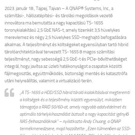
2023. január 18., Tajpej, Tajvan – A QNAP® Systems, Inc., a
számítási-, hálózatépítési- és tárolási megoldások vezető
innovátora ma bemutatta a nagy kapacitású TS-1655
toronykialakítású 2,5 GbE NAS-t, amely tizenkét 3,5 hüvelykes
merevlemez és négy 2,5 hüvelykes SSD-meghajtó befogadására
alkalmas. A teljesítményt és költségeket egyensúlyban tartó hibrid
tárolóarchitektúrával tervezett TS-1655 8 magos számítási
teljesítményt, nagy sebességű 2,5 GbE-t és PCIe-bővíthetőséget
integrál, hogy javítsa az üzleti hatékonyságot a csapatok közötti
fájlmegosztás, együttműködés, biztonsági mentés és katasztrófa
utáni helyreállítás, valamint a virtualizáció terén.
„A TS-1655 a HDD/SSD hibrid tároló kialakításával megteremti
a költségek és a teljesítmény közötti egyensúlyt, miközben
támogatja a RAID 50/60-at, amely nagyobb adatvédelmet és
optimális tárhelykihasználást biztosít a nagy kapacitást igénylő
NAS-felhasználóknak” – nyilatkozta Andy Chuang, a QNAP
termékmenedzsere, majd hozzátette: „Ezen túlmenően az SSD-