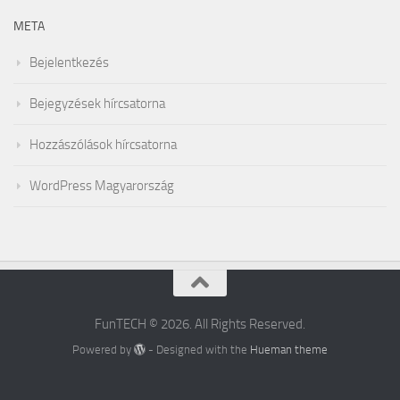
META
Bejelentkezés
Bejegyzések hírcsatorna
Hozzászólások hírcsatorna
WordPress Magyarország
FunTECH © 2026. All Rights Reserved.
Powered by
- Designed with the
Hueman theme