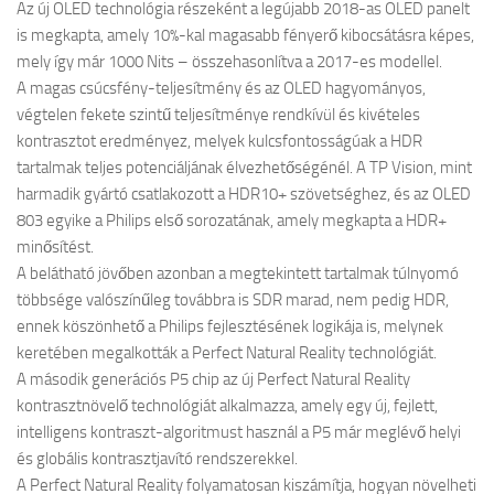
Az új OLED technológia részeként a legújabb 2018-as OLED panelt
is megkapta, amely 10%-kal magasabb fényerő kibocsátásra képes,
mely így már 1000 Nits – összehasonlítva a 2017-es modellel.
A magas csúcsfény-teljesítmény és az OLED hagyományos,
végtelen fekete szintű teljesítménye rendkívül és kivételes
kontrasztot eredményez, melyek kulcsfontosságúak a HDR
tartalmak teljes potenciáljának élvezhetőségénél. A TP Vision, mint
harmadik gyártó csatlakozott a HDR10+ szövetséghez, és az OLED
803 egyike a Philips első sorozatának, amely megkapta a HDR+
minősítést.
A belátható jövőben azonban a megtekintett tartalmak túlnyomó
többsége valószínűleg továbbra is SDR marad, nem pedig HDR,
ennek köszönhető a Philips fejlesztésének logikája is, melynek
keretében megalkották a Perfect Natural Reality technológiát.
A második generációs P5 chip az új Perfect Natural Reality
kontrasztnövelő technológiát alkalmazza, amely egy új, fejlett,
intelligens kontraszt-algoritmust használ a P5 már meglévő helyi
és globális kontrasztjavító rendszerekkel.
A Perfect Natural Reality folyamatosan kiszámítja, hogyan növelheti