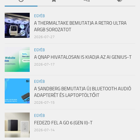
EGYÉB
A THERMALTAKE BEMUTATJA A RETRO ULTRA
ARGB SOROZATOT
2026-07-27
EGYÉB
A QNAP HIVATALOSAN IS KIADJA AZ AI GENIUS-T
2026-07-17
EGYÉB
A SANDBERG BEMUTATJA ÚJ BLUETOOTH AUDIÓ
ADAPTERÉT ÉS LAPTOPTÖLTŐIT
2026-07-15
EGYÉB
FEDEZD FEL A GO 6 (GEN II)-T
2026-07-14