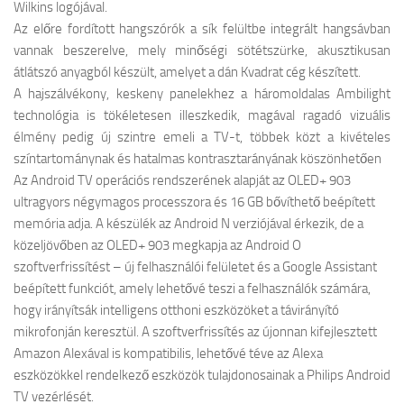
Wilkins logójával.
Az előre fordított hangszórók a sík felültbe integrált hangsávban
vannak beszerelve, mely minőségi sötétszürke, akusztikusan
átlátszó anyagból készült, amelyet a dán Kvadrat cég készített.
A hajszálvékony, keskeny panelekhez a háromoldalas Ambilight
technológia is tökéletesen illeszkedik, magával ragadó vizuális
élmény pedig új szintre emeli a TV-t, többek közt a kivételes
színtartománynak és hatalmas kontrasztarányának köszönhetően
Az Android TV operációs rendszerének alapját az OLED+ 903
ultragyors négymagos processzora és 16 GB bővíthető beépített
memória adja. A készülék az Android N verziójával érkezik, de a
közeljövőben az OLED+ 903 megkapja az Android O
szoftverfrissítést – új felhasználói felületet és a Google Assistant
beépített funkciót, amely lehetővé teszi a felhasználók számára,
hogy irányítsák intelligens otthoni eszközöket a távirányító
mikrofonján keresztül. A szoftverfrissítés az újonnan kifejlesztett
Amazon Alexával is kompatibilis, lehetővé téve az Alexa
eszközökkel rendelkező eszközök tulajdonosainak a Philips Android
TV vezérlését.