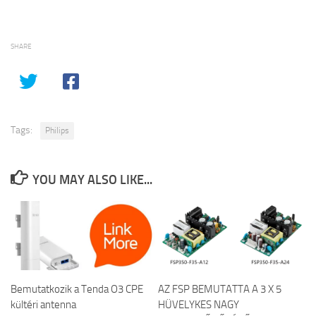
SHARE
Tags:
Philips
YOU MAY ALSO LIKE...
Bemutatkozik a Tenda O3 CPE
AZ FSP BEMUTATTA A 3 X 5
kültéri antenna
HÜVELYKES NAGY