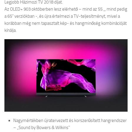
Legjobb Házimozi TV 2018 díjat.
Az OLED+ 903 októberben lesz elérhető – mind az 55 „, mind pedig
a 65” verziókban -, és újra értelmezi a TV-teljesítményt, mivel a
korábban még nem tapasztalt kép- és hangminőség kombinációját
kínálja.
Nagymértékben újratervezett és korszerűsített hangrendszer
– „Sound by Bowers & Wilkins”