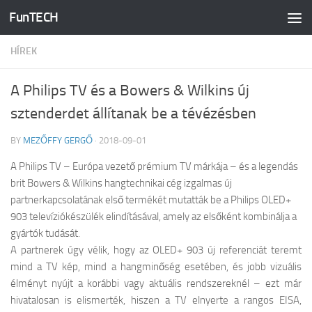
FunTECH
Skip to content
HÍREK
A Philips TV és a Bowers & Wilkins új
sztenderdet állítanak be a tévézésben
BY
MEZŐFFY GERGŐ
·
2018-09-01
A Philips TV – Európa vezető prémium TV márkája – és a legendás
brit Bowers & Wilkins hangtechnikai cég izgalmas új
partnerkapcsolatának első termékét mutatták be a Philips OLED+
903 televíziókészülék elindításával, amely az elsőként kombinálja a
gyártók tudását.
A partnerek úgy vélik, hogy az OLED+ 903 új referenciát teremt
mind a TV kép, mind a hangminőség esetében, és jobb vizuális
élményt nyújt a korábbi vagy aktuális rendszereknél – ezt már
hivatalosan is elismerték, hiszen a TV elnyerte a rangos EISA,