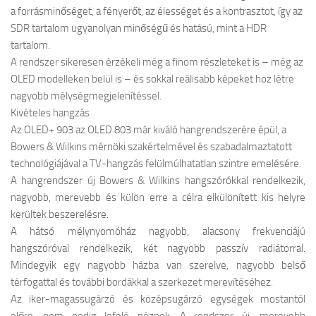
a forrásminőséget, a fényerőt, az élességet és a kontrasztot, így az
SDR tartalom ugyanolyan minőségű és hatású, mint a HDR
tartalom.
A rendszer sikeresen érzékeli még a finom részleteket is – még az
OLED modelleken belül is – és sokkal reálisabb képeket hoz létre
nagyobb mélységmegjelenítéssel.
Kivételes hangzás
Az OLED+ 903 az OLED 803 már kiváló hangrendszerére épül, a
Bowers & Wilkins mérnöki szakértelmével és szabadalmaztatott
technológiájával a TV-hangzás felülmúlhatatlan szintre emelésére.
A hangrendszer új Bowers & Wilkins hangszórókkal rendelkezik,
nagyobb, merevebb és külön erre a célra elkülönített kis helyre
kerültek beszerelésre.
A hátsó mélynyomóház nagyobb, alacsony frekvenciájú
hangszóróval rendelkezik, két nagyobb passzív radiátorral.
Mindegyik egy nagyobb házba van szerelve, nagyobb belső
térfogattal és további bordákkal a szerkezet merevítéséhez.
Az iker-magassugárzó és középsugárzó egységek mostantól