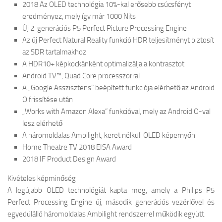
2018 Az OLED technológia 10%-kal erősebb csúcsfényt
eredményez, mely így már 1000 Nits
Új 2. generációs P5 Perfect Picture Processing Engine
Az új Perfect Natural Reality funkció HDR teljesítményt biztosít
az SDR tartalmakhoz
A HDR10+ képkockánként optimalizálja a kontrasztot
Android TV™, Quad Core processzorral
A „Google Asszisztens” beépített funkciója elérhető az Android
O frissítése után
„Works with Amazon Alexa” funkcióval, mely az Android O-val
lesz elérhető
A háromoldalas Ambilight, keret nélküli OLED képernyőh
Home Theatre TV 2018 EISA Award
2018 IF Product Design Award
Kivételes képminőség
A legújabb OLED technológiát kapta meg, amely a Philips P5
Perfect Processing Engine új, második generációs vezérlővel és
egyedülálló háromoldalas Ambilight rendszerrel működik együtt.