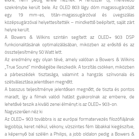
előre, nem pedig lefelé néznek. A rendszer új, merevebb
szekrénybe került bele. Az OLED 803 lágy dóm magassugárzóját
egy 19 mm-es, titán-magassugárzóval és üvegszálas
középsugárzóval helyettesítették – mindkettő beépített, saját zárt
helyre került.
A Bowers & Wilkins szintén segített az OLED+ 903 DSP
funkcionalitásának optimalizálásában, miközben az erősítő és az
összteljesítmény 50 Watt lett.
Az eredmény egy olyan tévé, amely valóban a Bowers & Wilkins
„True Sound” minőségébe illeszkedik. A torzítás csökken, miközben
a párbeszédek tisztasága, valamint a hangzás színvonala és
szétválasztása jelentősen megnőtt.
A basszus teljesítménye jelentősen megnőtt, de tiszta és pontos
maradt, így a filmek valódi hatást gyakorolnak az emberre, de
lehetővé teszik a kiváló zenei élményt is az OLED+ 903-on.
Nagyszerűen néz ki
Az OLED+ 903 továbbra is az európai formatervezés filozófiájának
legjobbja, keret nélkül, vékony, vízszintes fém lábakkal kiegészítve,
a képernyő bal szélén a Philips, a jobb oldalon pedig a Bowers &