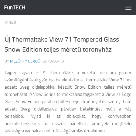
FunTECH
Skip to content
HÍREK
Új Thermaltake View 71 Tempered Glass
Snow Edition teljes méretű toronyház
BY
MEZŐFFY GERGŐ
·
2018-06-18
Tajpej, Tajvan － A Thermaltake, a vezető prémium gamer
számítógépházak gyártója bejelentette a Thermaltake View 71-es
edzett üveg oldalapokkal készült Snow Edition teljes méretű
toronyházat. A View Series termékcsalád tagjaként a View 71 Edge
Glass Snow Edition páratlan hűtési teljesítménnyel és szétnyitható
edzett üveg oldallapjaival páratlan betekintést nyújt a ház
belsejébe. Nyisd ki az ablakokat, hogy könnyebben
hozzáférhessenek az összes panelhez, amelyek megfelelő
távolságra vannak az optimális légáramlás érdekében.