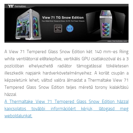
A View 71 Tempered Glass Snow Edition két 140 mm-es Riing
white ventilátorral előtelepítve, vertikális GPU csatlakozóval és a 3
pozícióban elhelyezhető radiátor támogatással tökéletesen
illeszkedik napjaink hardverkövetelményeihez. A korlát csupán a
képzeletünk lehet; váltsd valóra álmaidat a Thermaltake View 71
Tempered Glass Snow Edition teljes méretű torony kialakítású
házzal.
A Thermaltake View 71 Tempered Glass Snow Edition házzal
kapcsolatos további információért kérjük, látogasd meg
weboldalunkat.