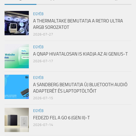
EGYÉB
A THERMALTAKE BEMUTATJA A RETRO ULTRA
ARGB SOROZATOT
2026-07-27
EGYÉB
A QNAP HIVATALOSAN IS KIADJA AZ AI GENIUS-T
2026-07-17
EGYÉB
A SANDBERG BEMUTATJA ÚJ BLUETOOTH AUDIÓ
ADAPTERÉT ÉS LAPTOPTÖLTŐIT
2026-07-15
EGYÉB
FEDEZD FEL A GO 6 (GEN II)-T
2026-07-14