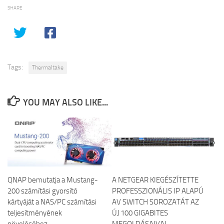
SHARE
Tags:
Thermaltake
YOU MAY ALSO LIKE...
QNAP bemutatja a Mustang-
A NETGEAR KIEGÉSZÍTETTE
200 számítási gyorsító
PROFESSZIONÁLIS IP ALAPÚ
kártyáját a NAS/PC számítási
AV SWITCH SOROZATÁT AZ
teljesítményének
ÚJ 100 GIGABITES
növeléséhez
MEGOLDÁSAIVAL