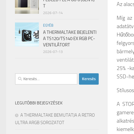
Az alac
T
2026-07-14
Míg az 
adatát
EGYÉB
A THERMALTAKE BEJELENTI
Hűtőbor
A TS120/TS140 EX RGB PC-
felgyo
VENTILÁTORT
bármel
2026-07-13
ventilá
25% -ka
SSD-hez
Keresés:
Stíluso
LEGUTÓBBI BEJEGYZÉSEK
A STOR
gamerek
A THERMALTAKE BEMUTATJA A RETRO
alkatré
ULTRA ARGB SOROZATOT
kiemel