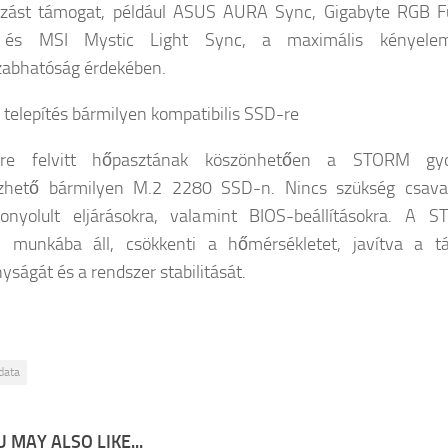
azást támogat, például ASUS AURA Sync, Gigabyte RGB F
 és MSI Mystic Light Sync, a maximális kényele
zabhatóság érdekében.
telepítés bármilyen kompatibilis SSD-re
re felvitt hőpasztának köszönhetően a STORM gyo
ezhető bármilyen M.2 2280 SSD-n. Nincs szükség csava
onyolult eljárásokra, valamint BIOS-beállításokra. A 
l munkába áll, csökkenti a hőmérsékletet, javítva a tá
yságát és a rendszer stabilitását.
data
 MAY ALSO LIKE...