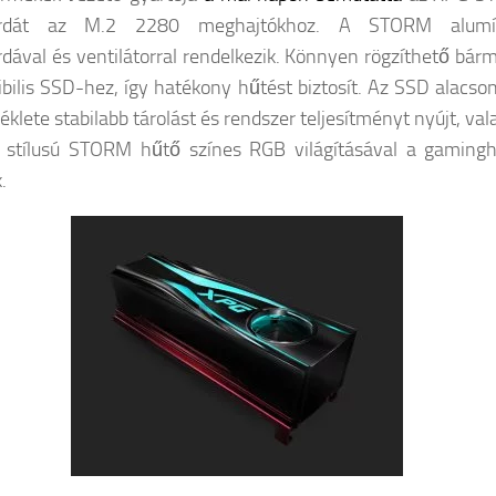
ordát az M.2 2280 meghajtókhoz. A STORM alumí
dával és ventilátorral rendelkezik. Könnyen rögzíthető bárm
bilis SSD-hez, így hatékony hűtést biztosít. Az SSD alacso
klete stabilabb tárolást és rendszer teljesítményt nyújt, va
 stílusú STORM hűtő színes RGB világításával a gamingh
.