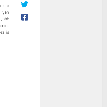
nium
ilyen
nyabb
lamint
ez is