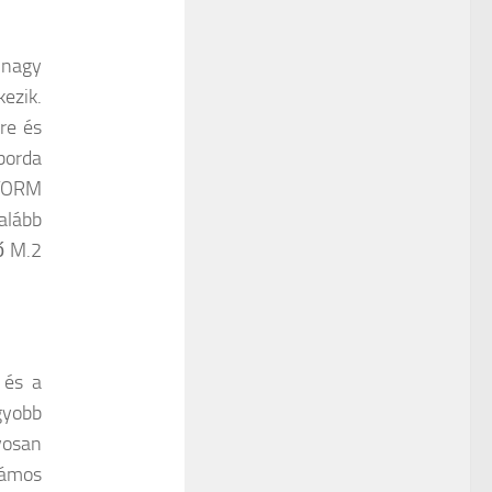
 nagy
ezik.
re és
borda
STORM
galább
ő M.2
 és a
gyobb
yosan
zámos