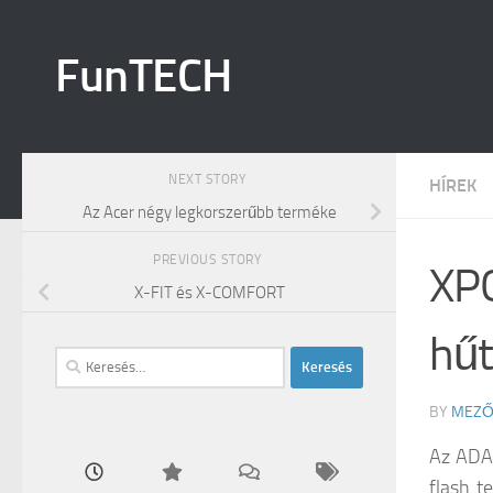
Skip to content
FunTECH
NEXT STORY
HÍREK
Az Acer négy legkorszerűbb terméke
PREVIOUS STORY
XP
X-FIT és X-COMFORT
hű
Keresés:
BY
MEZŐ
Az ADA
flash t