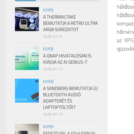
hűtőb
EGYÉB
hűtőbor
A THERMALTAKE
kompati
BEMUTATJA A RETRO ULTRA
ARGB SOROZATOT
hőmérsé
2026-07-27
az XPG
igazodik
EGYÉB
A QNAP HIVATALOSAN IS
KIADJA AZ AI GENIUS-T
2026-07-17
EGYÉB
A SANDBERG BEMUTATJA ÚJ
BLUETOOTH AUDIÓ
ADAPTERÉT ÉS
LAPTOPTÖLTŐIT
2026-07-15
EGYÉB
FEDEZD FEL A GO 6 (GEN II)-