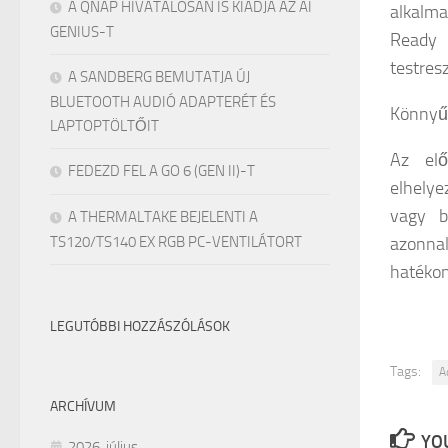
A QNAP HIVATALOSAN IS KIADJA AZ AI
alkalm
GENIUS-T
Ready
testres
A SANDBERG BEMUTATJA ÚJ
BLUETOOTH AUDIÓ ADAPTERÉT ÉS
Könnyű 
LAPTOPTÖLTŐIT
Az elő
FEDEZD FEL A GO 6 (GEN II)-T
elhely
vagy b
A THERMALTAKE BEJELENTI A
TS120/TS140 EX RGB PC-VENTILÁTORT
azonna
hatékon
LEGUTÓBBI HOZZÁSZÓLÁSOK
Tags:
A
ARCHÍVUM
YOU
2026. július