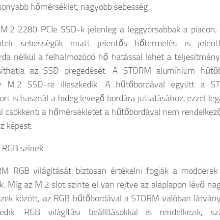
sonyabb hőmérséklet, nagyobb sebesség
M.2 2280 PCIe SSD-k jelenleg a leggyorsabbak a piacon,
viteli sebességük miatt jelentős hőtermelés is jelentk
da nélkül a felhalmozódó hő hatással lehet a teljesítmény
rsíthatja az SSD öregedését. A STORM alumínium hűtő
y M.2 SSD-re illeszkedik. A hűtőbordával együtt a 
tort is használ a hideg levegő bordára juttatásához, ezzel le
l csökkenti a hőmérsékletet a hűtőbordával nem rendelkez
 képest.
s RGB színek
M RGB világítását biztosan értékelni fogják a modderek
. Míg az M.2 slot szinte el van rejtve az alaplapon lévő na
szek között, az RGB hűtőbordával a STORM valóban látván
kedik. RGB világítási beállításokkal is rendelkezik, s