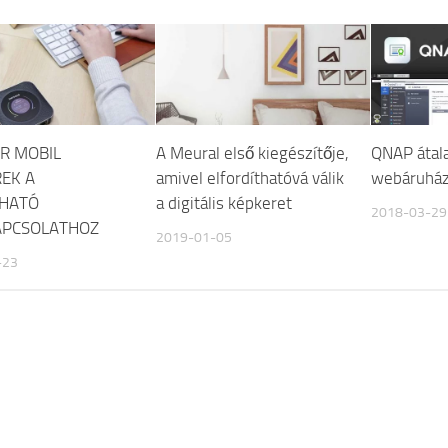
R MOBIL
A Meural első kiegészítője,
QNAP átala
EK A
amivel elfordíthatóvá válik
webáruház
ZHATÓ
a digitális képkeret
2018-03-29
APCSOLATHOZ
2019-01-05
-23