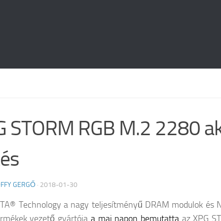
G STORM RGB M.2 2280 ak
tés
FFY GERGŐ
·
2018-01-30
TA® Technology a nagy teljesítményű DRAM modulok és
ermékek vezető gyártója
a mai napon bemutatta
az XPG S