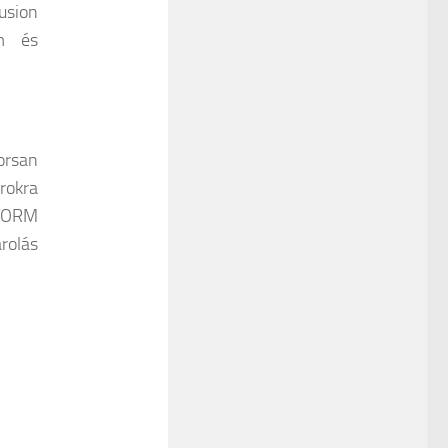
usion
m és
rsan
rokra
STORM
rolás