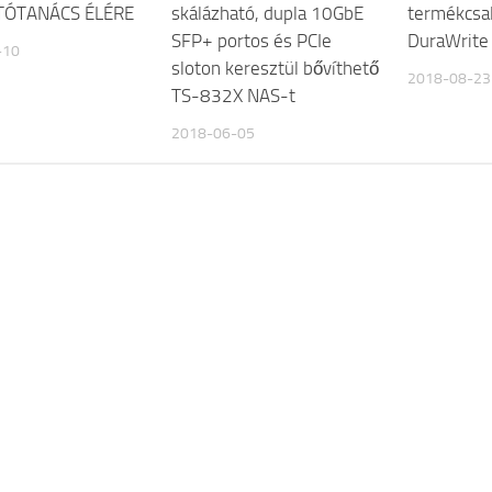
TÓTANÁCS ÉLÉRE
skálázható, dupla 10GbE
termékcsa
SFP+ portos és PCIe
DuraWrite 
-10
sloton keresztül bővíthető
2018-08-23
TS-832X NAS-t
2018-06-05