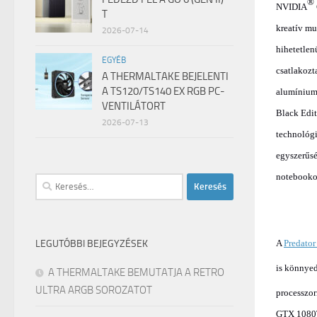
®
NVIDIA
T
kreatív mu
2026-07-14
hihetetlen
EGYÉB
csatlakozt
A THERMALTAKE BEJELENTI
A TS120/TS140 EX RGB PC-
alumínium 
VENTILÁTORT
Black Edit
2026-07-13
technológi
egyszerűsé
notebooko
Keresés:
LEGUTÓBBI BEJEGYZÉSEK
A
Predator
is könnyed
A THERMALTAKE BEMUTATJA A RETRO
ULTRA ARGB SOROZATOT
processzo
GTX 1080Ti