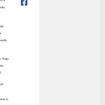
nöki
ogy
a
érnöki
k, hogy
int
l.
kja
rral és