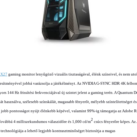
r X27
gaming monitor lenyűgöző vizuális tisztaságával, élénk színeivel, és nem uto
jesítményével
jobbá varázsolja a játékélményt. Az NVIDIA G-SYNC HDR 4K felbon
yors 144 Hz frissítési frekvenciájával új szintet jelent a gaming terén. A Quantum D
át használva, szélesebb színskálát, magasabb fényerőt, mélyebb színtelítettséget és
 jobb pontosságot nyújt élénkebb képével, valamint 99%-ig támogatja az Adobe 
2
 Továbbá 4 milliszekundumos válaszidőre és 1,000 cd/m
csúcs fényerőre képes. Az
technológiája a lehető legjobb kontrasztminőséget biztosítja a magas