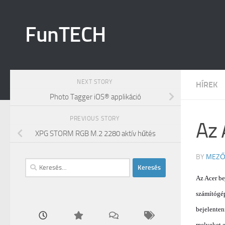
Skip to content
FunTECH
NEXT STORY
HÍREK
Photo Tagger iOS® applikáció
PREVIOUS STORY
Az 
XPG STORM RGB M.2 2280 aktív hűtés
BY
MEZŐ
Keresés:
Az Acer
be
számítógép
bejelenten
melyeket e