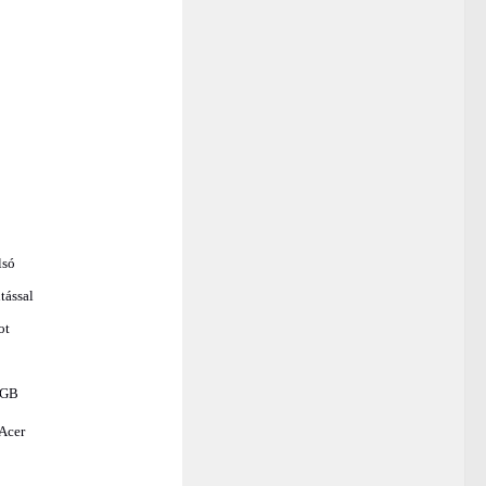
lsó
tással
ot
RGB
 Acer