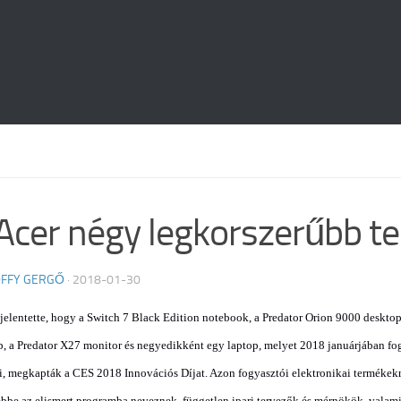
Acer négy legkorszerűbb t
FFY GERGŐ
·
2018-01-30
jelentette, hogy
a
Switch 7 Black Edition notebook, a Predator Orion 9000 deskto
, a Predator X27 monitor és negyedikként egy laptop, melyet 2018 januárjában f
i, megkapták a
CES 2018
Innovációs Díjat. Azon fogyasztói elektronikai termékekr
bbe az elismert programba neveznek, független ipari tervezők és mérnökök, valami