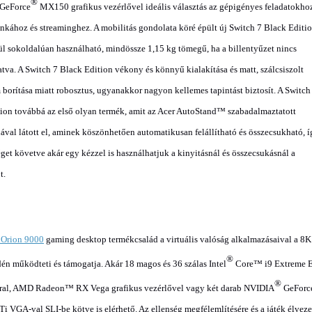
®
GeForce
MX150 grafikus vezérlővel ideális választás az gépigényes feladatokhoz
nkához és streaminghez. A mobilitás gondolata köré épült új Switch 7 Black Editi
ül sokoldalúan használható, mindössze 1,15 kg tömegű, ha a billentyűzet nincs
atva. A Switch 7 Black Edition vékony és könnyű kialakítása és matt, szálcsiszolt
borítása miatt robosztus, ugyanakkor nagyon kellemes tapintást biztosít. A Switch
ion továbbá az első olyan termék, amit az Acer AutoStand™ szabadalmaztatott
ával látott el, aminek köszönhetően automatikusan felállítható és összecsukható, í
get követve akár egy kézzel is használhatjuk a kinyitásnál és összecsukásnál a
t.
 Orion 9000
gaming desktop termékcsalád a virtuális valóság alkalmazásaival a 8
®
én működteti és támogatja. Akár 18 magos és 36 szálas Intel
Core™ i9 Extreme E
®
rral, AMD Radeon™ RX Vega grafikus vezérlővel vagy két darab NVIDIA
GeForc
 VGA-val SLI-be kötve is elérhető. Az ellenség megfélemlítésére és a játék élveze