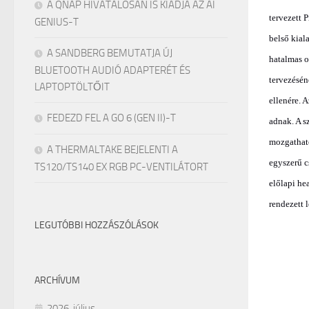
A QNAP HIVATALOSAN IS KIADJA AZ AI
tervezett 
GENIUS-T
belső kial
A SANDBERG BEMUTATJA ÚJ
hatalmas o
BLUETOOTH AUDIÓ ADAPTERÉT ÉS
tervezésén
LAPTOPTÖLTŐIT
ellenére. 
FEDEZD FEL A GO 6 (GEN II)-T
adnak. A s
mozgatható
A THERMALTAKE BEJELENTI A
egyszerű c
TS120/TS140 EX RGB PC-VENTILÁTORT
előlapi he
rendezett 
LEGUTÓBBI HOZZÁSZÓLÁSOK
ARCHÍVUM
2026. július