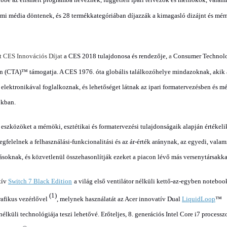
mi média döntenek, és 28 termékkategóriában díjazzák a kimagasló dizájnt és mér
t CES Innovációs Díjat
a CES 2018 tulajdonosa és rendezője,
a
Consumer Technol
n (CTA)™ támogatja. A CES 1976. óta globális találkozóhelye mindazoknak, akik 
 elektronikával foglalkoznak, és lehetőséget látnak az ipari formatervezésben és m
kban.
 eszközöket a mérnöki, esztétikai és formatervezési tulajdonságaik alapján értékeli
gfelelnek a felhasználási-funkcionalitási és az ár-érték aránynak, az egyedi, valam
rásoknak, és közvetlenül összehasonlítják ezeket a piacon lévő más versenytársakka
tív
Switch 7 Black Edition
a világ első ventilátor nélküli kettő-az-egyben noteboo
(1)
rafikus vezérlővel
, melynek használatát az Acer innovatív Dual
LiquidLoop
™
nélküli technológiája teszi lehetővé. Erőteljes, 8. generációs Intel Core i7 processzo