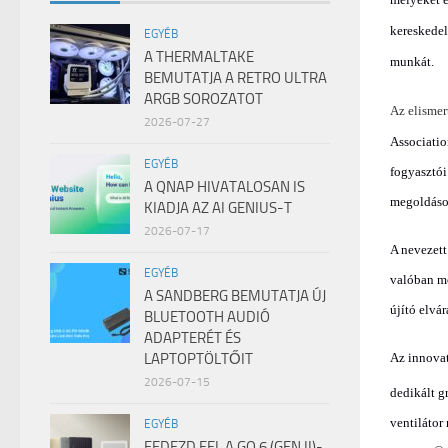
kereskedel
EGYÉB
A THERMALTAKE
munkát
.
BEMUTATJA A RETRO ULTRA
ARGB SOROZATOT
Az elismer
2026-07-27
Associatio
EGYÉB
fogyasztói
A QNAP HIVATALOSAN IS
megoldáso
KIADJA AZ AI GENIUS-T
2026-07-17
A nevezett
EGYÉB
valóban me
A SANDBERG BEMUTATJA ÚJ
újító elvá
BLUETOOTH AUDIÓ
ADAPTERÉT ÉS
LAPTOPTÖLTŐIT
Az innova
2026-07-15
dedikált g
ventilátor 
EGYÉB
FEDEZD FEL A GO 6 (GEN II)-