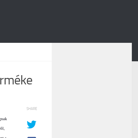
erméke
SHARE
p
ognak
ől,
nt a