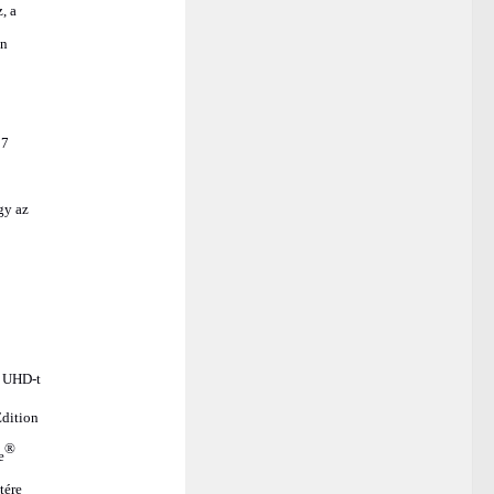
, a
on
 7
gy az
K UHD-t
dition
®
e
tére