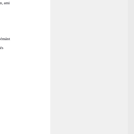
n, ami
gyémánt
 és