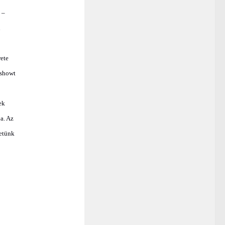
 –
rete
yshowt
ek
ja. Az
zetünk