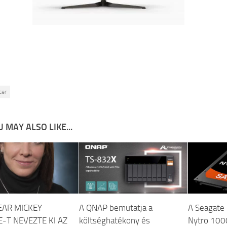
cer
 MAY ALSO LIKE...
EAR MICKEY
A QNAP bemutatja a
A Seagate 
E-T NEVEZTE KI AZ
költséghatékony és
Nytro 100