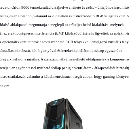
Predator Orion 9000 termékcsalád dizájnelve a fekete és ezüst – űrhajóhoz hasonlító
akítás, és az előlapon, valamint az oldalakon is testreszabható RGB világítás volt. A
ldalsó ablakpanel megmutatja a meglepő és erőteljes belső kialakítást, melynek
él az elektromágneses interferencia (EMI) kiküszöbölésére is figyeltek az ablak mé
Az opcionális ventilátorok a testreszabható RGB fényekkel lenyűgöző virtuális fén
zénszálas mintázatú, két fogantyúval és kerekekkel ellátott desktop egyszerűen
 egyik helyről a másikra. A szerszám nélkül szerelhető oldalpanelek a komponens
seréjét, az egyérintéssel nyitható fedlap pedig a ventilátorok átkapcsolását biztosít
adset-csatlakozó, valamint a kábelmenedzsment segít abban, hogy gaming környe
legyen.