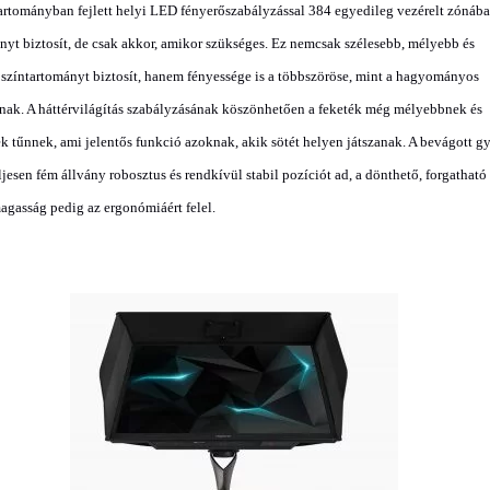
rtományban fejlett helyi LED fényerőszabályzással 384 egyedileg vezérelt zónába
nyt biztosít, de csak akkor, amikor szükséges. Ez nemcsak szélesebb, mélyebb és
b színtartományt biztosít, hanem fényessége is a többszöröse, mint a hagyományos
ak. A háttérvilágítás szabályzásának köszönhetően a feketék még mélyebbnek és
k tűnnek, ami jelentős funkció azoknak, akik sötét helyen játszanak. A bevágott 
eljesen fém állvány robosztus és rendkívül stabil pozíciót ad, a dönthető, forgatható
magasság pedig az ergonómiáért felel.