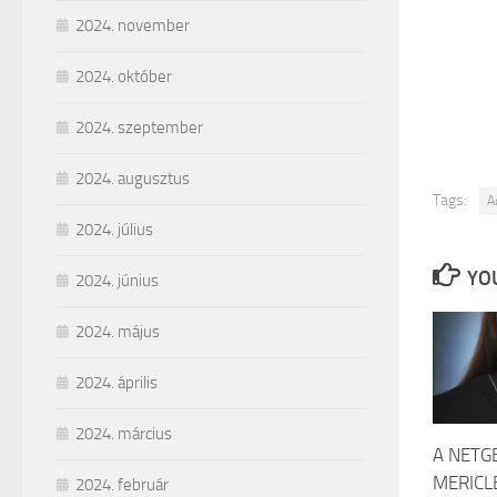
2024. november
2024. október
2024. szeptember
2024. augusztus
Tags:
A
2024. július
YOU
2024. június
2024. május
2024. április
2024. március
A NETG
MERICL
2024. február