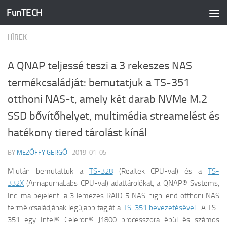
FunTECH
Skip to content
HÍREK
A QNAP teljessé teszi a 3 rekeszes NAS
termékcsaládját: bemutatjuk a TS-351
otthoni NAS-t, amely két darab NVMe M.2
SSD bővítőhelyet, multimédia streamelést és
hatékony tiered tárolást kínál
BY
MEZŐFFY GERGŐ
·
2019-01-05
Miután bemutattuk a
TS-328
(Realtek CPU-val) és a
TS-
332X
(AnnapurnaLabs CPU-val) adattárolókat, a QNAP® Systems,
Inc. ma bejelenti a 3 lemezes RAID 5 NAS high-end otthoni NAS
termékcsaládjának legújabb tagját a
TS-351 bevezetésével
. A TS-
351 egy Intel® Celeron® J1800 processzora épül és számos