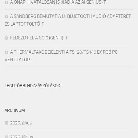
A QNAP HIVATALOSAN IS KIADJA AZ AI GENIUS-T
A SANDBERG BEMUTATJA ÚJ BLUETOOTH AUDIÓ ADAPTERÉT
ÉS LAPTOPTÖLTŐIT
FEDEZD FEL A GO 6 (GEN II)-T
A THERMALTAKE BEJELENTI A TS120/TS140 EX RGB PC-
VENTILÁTORT
LEGUTÓBBI HOZZÁSZÓLÁSOK
ARCHÍVUM
2026. július
2026. június