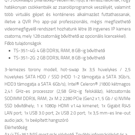
QTS blokkalapú pillanatkép-védelmet nyújt a felhasználóknak, hogy
hatékonyan csökkentsék az zsarolóprogramok veszélyét, valamint
több virtuális gépet és konténeres alkalmazást futtathassanak,
illetve a QVR Pro app-pal professzionális, mégis megfizethető
videomegfigyelő rendszert hozhatunk létre (8 ingyenes IP kamera
csatorna, mely 128 csatornáig bővíthető az opcionális licencekkel).
Főbb tulajdonságok
TS-351-4G: 4 GB DDR3L RAM, 8 GB-ig bővíthető
TS-351-2G: 2 GB DDR3L RAM, 8 GB-ig bővíthető
3-lemezes torony modell, hot-swap 3x 3,5 hüvelykes / 2,5
hüvelykes SATA HDD / SSD (HDD 1-2 támogatja a SATA 3Gb/s,
HDD3 támogatja a SATA 6Gb/s); Intel® Celeron® J1800 kétmagos
2,41 GHz-es processzor (2,58 GHz-ig felskáláz); kétcsatornás
SODIMM DDR3L RAM; 2x M.2 2280 PCIe (Gen2 x1, 5 Gb / s) NVMe
SSD bővítőhely; 1 x 1080p HDMI v1.4a kimenet; 1x Gigabit RJ45
LAN port; 1x USB 3.0 port, 2x USB 2.0 port; 1x 3,5 mm-es line-out
audio jack; 1x beépített hangszóró
Elérhetőség
Az új TS-351 NAS most már elérhető. További információkért és a