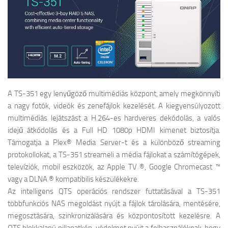
A TS-351 egy lenyűgöző multimédiás központ, amely megkönnyíti
a nagy fotók, videók és zenefájlok kezelését. A kiegyensúlyozott
multimédiás lejátszást a H.264-es hardveres dekódolás, a valós
idejű átkódolás és a Full HD 1080p HDMI kimenet biztosítja.
Támogatja a Plex® Media Server-t és a különböző streaming
protokollokat, a TS-351 streameli a média fájlokat a számítógépek,
televíziók, mobil eszközök, az Apple TV ®, Google Chromecast ™
vagy a DLNA ® kompatibilis készülékekre.
Az intelligens QTS operációs rendszer futtatásával a TS-351
többfunkciós NAS megoldást nyújt a fájlok tárolására, mentésére,
megosztására, szinkronizálására és központosított kezelésre. A