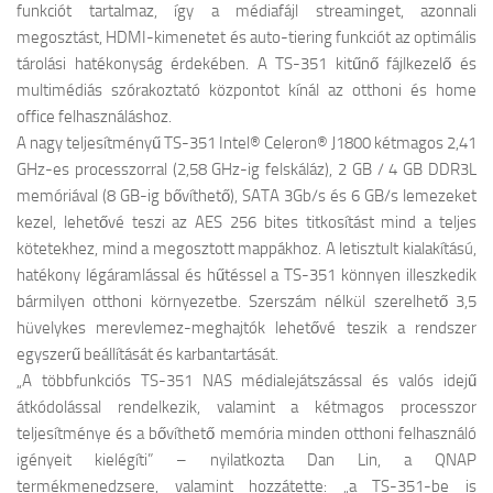
funkciót tartalmaz, így a médiafájl streaminget, azonnali
megosztást, HDMI-kimenetet és auto-tiering funkciót az optimális
tárolási hatékonyság érdekében. A TS-351 kitűnő fájlkezelő és
multimédiás szórakoztató központot kínál az otthoni és home
office felhasználáshoz.
A nagy teljesítményű TS-351 Intel® Celeron® J1800 kétmagos 2,41
GHz-es processzorral (2,58 GHz-ig felskáláz), 2 GB / 4 GB DDR3L
memóriával (8 GB-ig bővíthető), SATA 3Gb/s és 6 GB/s lemezeket
kezel, lehetővé teszi az AES 256 bites titkosítást mind a teljes
kötetekhez, mind a megosztott mappákhoz. A letisztult kialakítású,
hatékony légáramlással és hűtéssel a TS-351 könnyen illeszkedik
bármilyen otthoni környezetbe. Szerszám nélkül szerelhető 3,5
hüvelykes merevlemez-meghajtók lehetővé teszik a rendszer
egyszerű beállítását és karbantartását.
„A többfunkciós TS-351 NAS médialejátszással és valós idejű
átkódolással rendelkezik, valamint a kétmagos processzor
teljesítménye és a bővíthető memória minden otthoni felhasználó
igényeit kielégíti” – nyilatkozta Dan Lin, a QNAP
termékmenedzsere, valamint hozzátette: „a TS-351-be is