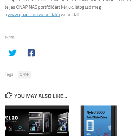
teljes QNAP NAS portfólióért kérjük, látogasd meg
a
www.qnap.com weboldalra
weboldalt.
SHARE
Tags:
QNAP
YOU MAY ALSO LIKE...