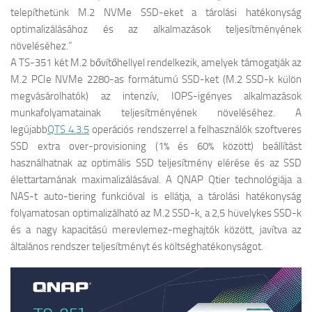
telepíthetünk M.2 NVMe SSD-eket a tárolási hatékonyság
optimalizálásához és az alkalmazások teljesítményének
növeléséhez.”
A TS-351 két M.2 bővítőhellyel rendelkezik, amelyek támogatják az
M.2 PCIe NVMe 2280-as formátumú SSD-ket (M.2 SSD-k külön
megvásárolhatók) az intenzív, IOPS-igényes alkalmazások
munkafolyamatainak teljesítményének növeléséhez. A
legújabb
QTS 4.3.5
operációs rendszerrel a felhasználók szoftveres
SSD extra over-provisioning (1% és 60% között) beállítást
használhatnak az optimális SSD teljesítmény elérése és az SSD
élettartamának maximalizálásával. A QNAP Qtier technológiája a
NAS-t auto-tiering funkcióval is ellátja, a tárolási hatékonyság
folyamatosan optimalizálható az M.2 SSD-k, a 2,5 hüvelykes SSD-k
és a nagy kapacitású merevlemez-meghajtók között, javítva az
általános rendszer teljesítményt és költséghatékonyságot.