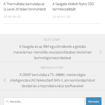
A Thermaltake bemutatja az
A Seagate kibővíti Nytro SSD
új Level 20 teljes toronyházat
termékcsaládját
2018-09-01
2018-01-30
NEXT STORY
A Seagate és az IBM együttműködik a globális
merevlemez-hamisítás visszaszorításában blockchain
technológia használatával
PREVIOUS STORY
A QNAP bemutatja a TS-2888X, mesterséges
intelligenciára (AI) felkészített NAS-t, ami kombinálja hibrid
tárolást és a használatra kész szoftvereket
Keresés: