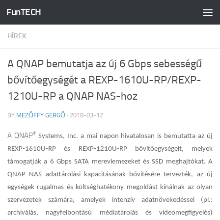
FunTECH
Skip to content
HÍREK
A QNAP bemutatja az új 6 Gbps sebességű
bővítőegységét a REXP-1610U-RP/REXP-
1210U-RP a QNAP NAS-hoz
BY
MEZŐFFY GERGŐ
·
2018-03-12
®
A QNAP
Systems, Inc.
a mai
napon hivatalosan is bemutatta
az új
REXP-1610U-RP és REXP-1210U-RP bővítőegységeit, melyek
támogatják a 6 Gbps SATA merevlemezeket és SSD meghajtókat. A
QNAP NAS adattárolási kapacitásának bővítésére tervezték, az új
egységek rugalmas és költséghatékony megoldást kínálnak az olyan
szervezetek számára, amelyek intenzív adatnövekedéssel (pl.:
archiválás, nagyfelbontású médiatárolás és videomegfigyelés)