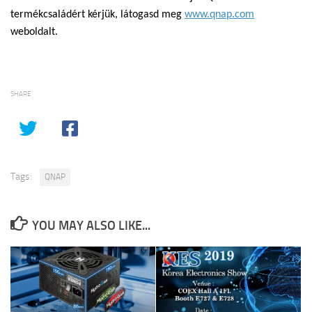
termékcsaládért kérjük, látogasd meg
www.qnap.com
weboldalt.
SHARE
Tags:
QNAP
YOU MAY ALSO LIKE...