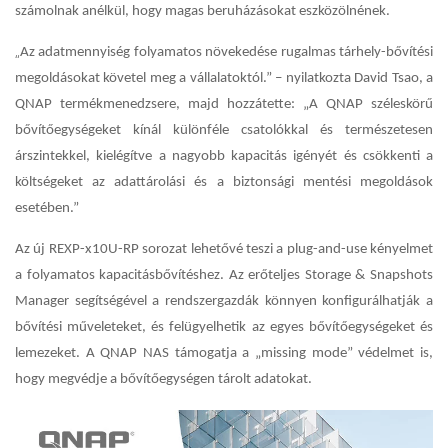
számolnak anélkül, hogy magas beruházásokat eszközölnének.
„
Az adatmennyiség folyamatos növekedése rugalmas tárhely-bővítési
megoldásokat követel meg a vállalatoktól.” – nyilatkozta David Tsao, a
QNAP termékmenedzsere, majd hozzátette: „A QNAP széleskörű
bővítőegységeket kínál különféle csatolókkal és természetesen
árszintekkel, kielégítve a nagyobb kapacitás igényét és csökkenti a
költségeket az adattárolási és a biztonsági mentési megoldások
esetében.”
Az új REXP-x10U-RP sorozat lehetővé teszi a plug-and-use kényelmet
a folyamatos kapacitásbővítéshez. Az erőteljes Storage & Snapshots
Manager segítségével a rendszergazdák könnyen konfigurálhatják a
bővítési műveleteket, és felügyelhetik az egyes bővítőegységeket és
lemezeket. A QNAP NAS támogatja a „missing mode” védelmet is,
hogy megvédje a bővítőegységen tárolt adatokat.