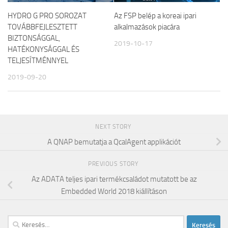
HYDRO G PRO SOROZAT
Az FSP belép a koreai ipari
TOVÁBBFEJLESZTETT
alkalmazások piacára
BIZTONSÁGGAL,
2019-10-17
HATÉKONYSÁGGAL ÉS
TELJESÍTMÉNNYEL
2019-09-20
NEXT STORY
A QNAP bemutatja a QcalAgent applikációt
PREVIOUS STORY
Az ADATA teljes ipari termékcsaládot mutatott be az
Embedded World 2018 kiállításon
Keresés: