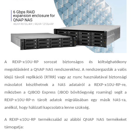
A REXP-x10U-RP sorozat biztonságos és költséghatékony
megoldásként a QNAP NAS rendszerekhez. A rendszergazdák a valós
idejű távoli replikáció (RTRR) vagy az rsync használatával biztonsági
másolatot készíthetnek a NAS adatairól a REXP-x10U-RP-re,
miközben a QJBOD Express
(JBOD bővítőegység roaming) segít a
REXP-x10U-RP-n tárolt adatok migrálásában egy másik NAS-ra,
anélkül, hogy hálózati kapcsolatra lenne szükség.
A REXP-x10U-RP termékcsalád az alábbi QNAP NAS termékeket
támogatja: