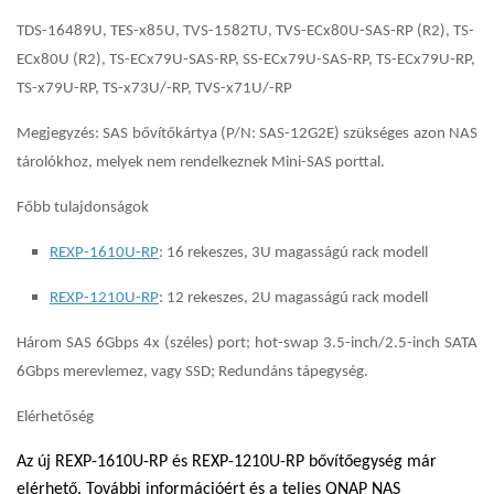
TDS-16489U, TES-x85U, TVS-1582TU, TVS-ECx80U-SAS-RP (R2), TS-
ECx80U (R2), TS-ECx79U-SAS-RP, SS-ECx79U-SAS-RP, TS-ECx79U-RP,
TS-x79U-RP, TS-x73U/-RP, TVS-x71U/-RP
Megjegyzés: SAS bővítőkártya (P/N: SAS-12G2E) szükséges azon NAS
tárolókhoz, melyek nem rendelkeznek Mini-SAS porttal.
Főbb tulajdonságok
REXP-1610U-RP
: 16 rekeszes, 3U magasságú rack modell
REXP-1210U-RP
: 12 rekeszes, 2U magasságú rack modell
Három SAS 6Gbps 4x (széles) port; hot-swap 3.5-inch/2.5-inch SATA
6Gbps merevlemez, vagy SSD; Redundáns tápegység.
Elérhetőség
Az új REXP-1610U-RP és REXP-1210U-RP bővítőegység már
elérhető. További információért és a teljes QNAP NAS