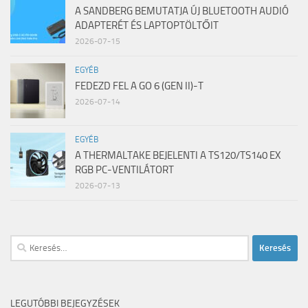
A SANDBERG BEMUTATJA ÚJ BLUETOOTH AUDIÓ
ADAPTERÉT ÉS LAPTOPTÖLTŐIT
2026-07-15
EGYÉB
FEDEZD FEL A GO 6 (GEN II)-T
2026-07-14
EGYÉB
A THERMALTAKE BEJELENTI A TS120/TS140 EX
RGB PC-VENTILÁTORT
2026-07-13
Keresés:
LEGUTÓBBI BEJEGYZÉSEK