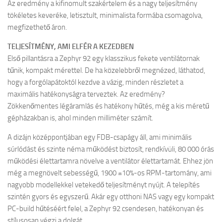
Az eredmény a kifinomult szakértelem és a nagy teljesítmény
tökéletes keveréke, letisztult, minimalista formába csomagolva,
megfizethető áron.
TELJESÍTMÉNY, AMI ELFÉR A KEZEDBEN
Első pillantásra a Zephyr 92 egy klasszikus fekete ventilátornak
tűnik, kompakt mérettel. De ha közelebbről megnézed, láthatod,
hogy a forgólapátoktól kezdve a vázig, minden részletet a
maximális hatékonyságra terveztek. Az eredmény?
Zökkenőmentes légáramlás és hatékony hűtés, még a kis méretű
gépházakban is, ahol minden milliméter számít.
A dizájn középpontjában egy FDB-csapágy áll, ami minimális
súrlódást és szinte néma működést biztosít, rendkívüli, 80 000 órás
működési élettartamra növelve a ventilátor élettartamát. Ehhez jön
még a megnövelt sebességű, 1900 ±10%-os RPM-tartomány, ami
nagyobb modellekkel vetekedő teljesítményt nyújt. A telepítés
szintén gyors és egyszerű. Akár egy otthoni NAS vagy egy kompakt
PC-build hűtéséért felel, a Zephyr 92 csendesen, hatékonyan és
stílusosan végzi a dolgát.