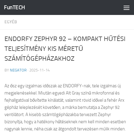
FunTECH
Skip to content
EGYÉB
ENDORFY ZEPHYR 92 – KOMPAKT HŰTÉSI
TELJESÍTMÉNY KIS MÉRETŰ
SZÁMÍTÓGÉPHÁZAKHOZ
BY
NEGATOR
·
2025-11-14
Az ősz egy izgalmas időszak az ENDORFY-nak, tele izgalmas új
megjelenésekkel. Miután egyedi Alt Gray színű mikrofonnal és
fejhallgatóval bővítette kínálatát, valamint rövid idővel a fehér Arx
gépház leleplezését követően, a márka bemutatja a Zephyr 92
ventilátort. A kisebb számtógépházakba tervezett Zephyr
bizonyítja, hogy a hatékony hűtéseknek nem kell minden esetben
nagynak lennie, néha csak az átgondolt tervezésen múlik minden.