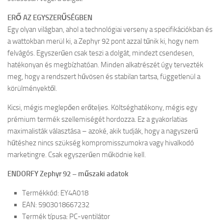
ERŐ AZ EGYSZERŰSÉGBEN
Egy olyan világban, ahol a technológiai verseny a specifikációkban és
a wattokban merül ki, a Zephyr 92 pont azzal tűnik ki, hogy nem
felvágós. Egyszerűen csak teszi a dolgát, mindezt csendesen,
hatékonyan és megbízhatóan. Minden alkatrészét úgy tervezték
meg, hogy a rendszert hűvösen és stabilan tartsa, függetlenül a
körülményektől.
Kicsi, mégis meglepően erőteljes. Költséghatékony, mégis egy
prémium termék szellemiségét hordozza. Ez a gyakorlatias
maximalisták választása – azoké, akik tudják, hogy a nagyszerű
hűtéshez nincs szükség kompromisszumokra vagy hivalkodó
marketingre. Csak egyszerűen működnie kell.
ENDORFY Zephyr 92 – műszaki adatok
Termékkód: EY4A018
EAN: 5903018667232
Termék típusa: PC-ventilátor