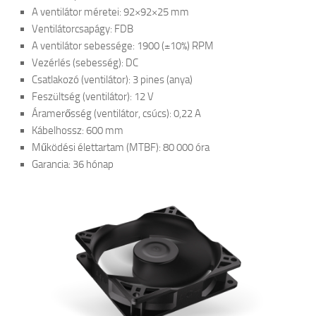
A ventilátor méretei: 92×92×25 mm
Ventilátorcsapágy: FDB
A ventilátor sebessége: 1900 (±10%) RPM
Vezérlés (sebesség): DC
Csatlakozó (ventilátor): 3 pines (anya)
Feszültség (ventilátor): 12 V
Áramerősség (ventilátor, csúcs): 0,22 A
Kábelhossz: 600 mm
Működési élettartam (MTBF): 80 000 óra
Garancia: 36 hónap