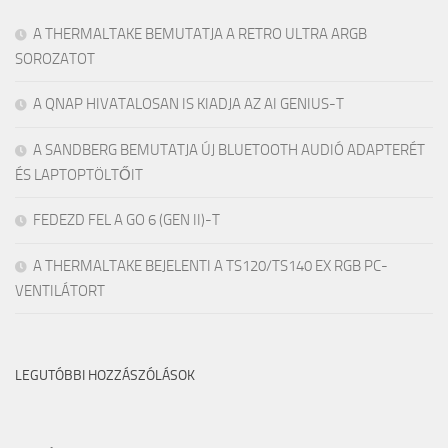
A THERMALTAKE BEMUTATJA A RETRO ULTRA ARGB
SOROZATOT
A QNAP HIVATALOSAN IS KIADJA AZ AI GENIUS-T
A SANDBERG BEMUTATJA ÚJ BLUETOOTH AUDIÓ ADAPTERÉT
ÉS LAPTOPTÖLTŐIT
FEDEZD FEL A GO 6 (GEN II)-T
A THERMALTAKE BEJELENTI A TS120/TS140 EX RGB PC-
VENTILÁTORT
LEGUTÓBBI HOZZÁSZÓLÁSOK