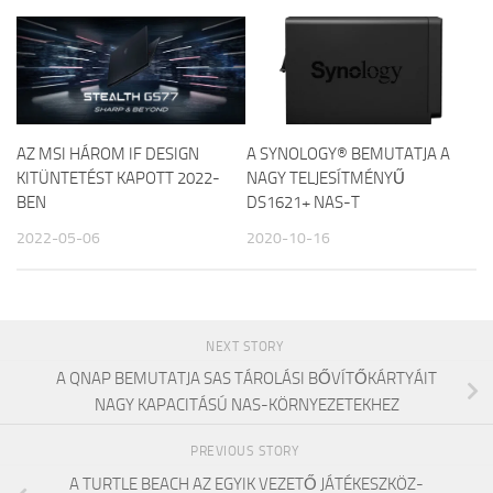
AZ MSI HÁROM IF DESIGN
A SYNOLOGY® BEMUTATJA A
KITÜNTETÉST KAPOTT 2022-
NAGY TELJESÍTMÉNYŰ
BEN
DS1621+ NAS-T
2022-05-06
2020-10-16
NEXT STORY
A QNAP BEMUTATJA SAS TÁROLÁSI BŐVÍTŐKÁRTYÁIT
NAGY KAPACITÁSÚ NAS-KÖRNYEZETEKHEZ
PREVIOUS STORY
A TURTLE BEACH AZ EGYIK VEZETŐ JÁTÉKESZKÖZ-