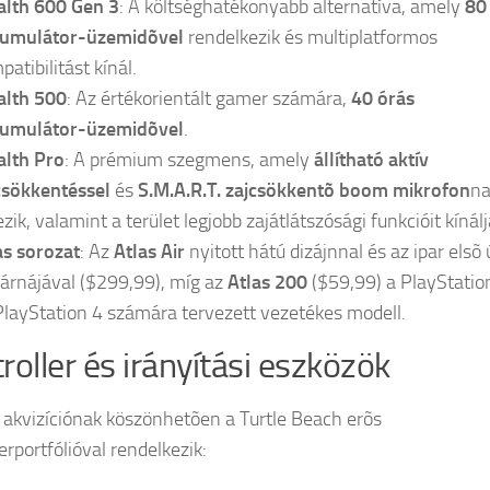
alth 600 Gen 3
: A költséghatékonyabb alternatíva, amely
80
umulátor-üzemidõvel
rendelkezik és multiplatformos
atibilitást kínál.
alth 500
: Az értékorientált gamer számára,
40 órás
umulátor-üzemidõvel
.
alth Pro
: A prémium szegmens, amely
állítható aktív
csökkentéssel
és
S.M.A.R.T. zajcsökkentõ boom mikrofon
na
zik, valamint a terület legjobb zajátlátszósági funkcióit kínálj
as sorozat
: Az
Atlas Air
nyitott hátú dizájnnal és az ipar elsõ
párnájával ($299,99), míg az
Atlas 200
($59,99) a PlayStatio
PlayStation 4 számára tervezett vezetékes modell.
roller és irányítási eszközök
akvizíciónak köszönhetõen a Turtle Beach erõs
erportfólióval rendelkezik: