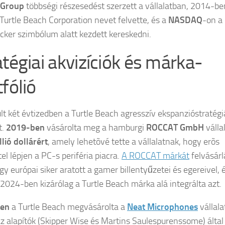
 Group
többségi részesedést szerzett a vállalatban, 2014-be
 Turtle Beach Corporation nevet felvette, és a
NASDAQ
-on a
icker szimbólum alatt kezdett kereskedni.
atégiai akvizíciók és márka-
fólió
lt két évtizedben a Turtle Beach agresszív ekspanzióstratégi
t.
2019-ben
vásárolta meg a hamburgi
ROCCAT GmbH
válla
llió dollárért
, amely lehetõvé tette a vállalatnak, hogy erõs
tel lépjen a PC-s periféria piacra.
A ROCCAT márkát
felvásárl
y európai siker aratott a gamer billentyűzetei és egereivel, 
t 2024-ben kizárólag a Turtle Beach márka alá integrálta azt.
en
a Turtle Beach megvásárolta a
Neat Microphones
vállala
z alapítók (Skipper Wise és Martins Saulespurenssome) által