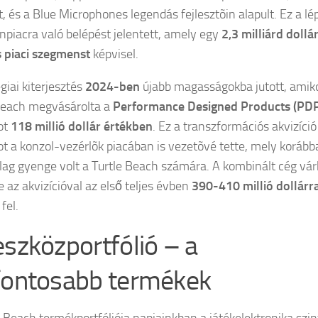
t, és a Blue Microphones legendás fejlesztõin alapult. Ez a lé
npiacra való belépést jelentett, amely egy
2,3 milliárd dollá
s piaci szegmenst
képvisel.
giai kiterjesztés
2024-ben
újabb magasságokba jutott, amik
Beach megvásárolta a
Performance Designed Products (PD
tot
118 millió dollár értékben
. Ez a transzformációs akvizíció
tot a konzol-vezérlõk piacában is vezetõvé tette, mely koráb
lag gyenge volt a Turtle Beach számára. A kombinált cég vá
e az akvizícióval az első teljes évben
390-410 millió dollárr
fel.
eszközportfólió – a
fontosabb termékek