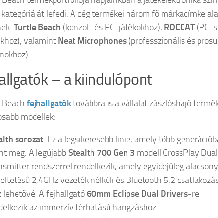
e Beach termékportfóliója napjainkban a játékelektronika szin
kategóriáját lefedi. A cég termékei három fõ márkacímke ala
ek:
Turtle Beach
(konzol- és PC-játékokhoz),
ROCCAT
(PC-s
khöz), valamint
Neat Microphones
(professzionális és pros
nokhoz).
allgatók – a kiindulópont
e Beach
fejhallgatók
továbbra is a vállalat zászlóshajó termék
osabb modellek:
alth sorozat
: Ez a legsikeresebb linie, amely több generáció
ent meg. A legújabb
Stealth 700 Gen 3
modell CrossPlay Dual
nsmitter rendszerrel rendelkezik, amely egyidejûleg alacsony
leltetésû 2,4GHz vezeték nélküli és Bluetooth 5.2 csatlakozá
z lehetõvé. A fejhallgató
60mm Eclipse Dual Drivers
-rel
delkezik az immerzív térhatású hangzáshoz.