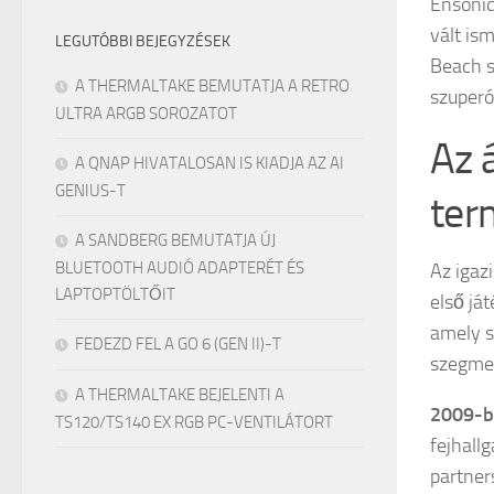
Ensoniq
vált is
LEGUTÓBBI BEJEGYZÉSEK
Beach s
A THERMALTAKE BEMUTATJA A RETRO
szuperó
ULTRA ARGB SOROZATOT
Az 
A QNAP HIVATALOSAN IS KIADJA AZ AI
GENIUS-T
ter
A SANDBERG BEMUTATJA ÚJ
BLUETOOTH AUDIÓ ADAPTERÉT ÉS
Az igaz
LAPTOPTÖLTŐIT
első ját
amely s
FEDEZD FEL A GO 6 (GEN II)-T
szegmen
A THERMALTAKE BEJELENTI A
2009-b
TS120/TS140 EX RGB PC-VENTILÁTORT
fejhall
partner