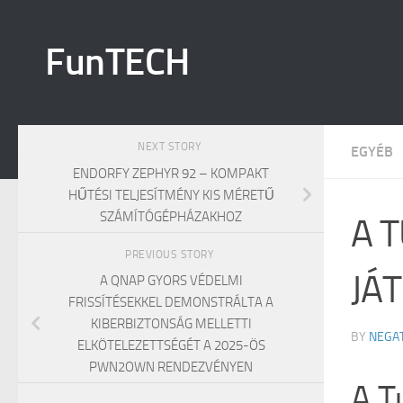
Skip to content
FunTECH
NEXT STORY
EGYÉB
ENDORFY ZEPHYR 92 – KOMPAKT
HŰTÉSI TELJESÍTMÉNY KIS MÉRETŰ
SZÁMÍTÓGÉPHÁZAKHOZ
A 
PREVIOUS STORY
JÁ
A QNAP GYORS VÉDELMI
FRISSÍTÉSEKKEL DEMONSTRÁLTA A
KIBERBIZTONSÁG MELLETTI
BY
NEGA
ELKÖTELEZETTSÉGÉT A 2025-ÖS
PWN2OWN RENDEZVÉNYEN
A T