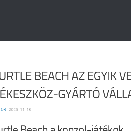
TURTLE BEACH AZ EGYIK V
TÉKESZKÖZ-GYÁRTÓ VÁLL
TOR
·
2025-11-13
urtle Beach a konzol-játékok