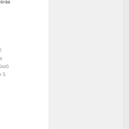
 órás
l
a.
 úszó
n 5