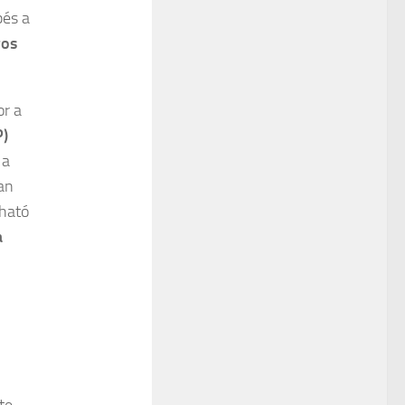
pés a
ros
or a
P)
 a
ban
rható
a