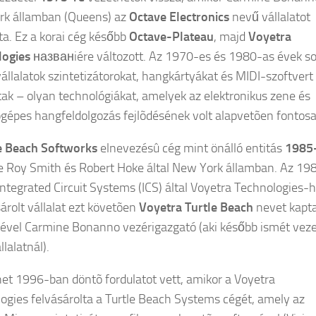
rk államban (Queens) az
Octave Electronics
nevű vállalatot
tta. Ez a korai cég később
Octave-Plateau
, majd
Voyetra
logies
названiére változott. Az 1970-es és 1980-as évek s
vállalatok szintetizátorokat, hangkártyákat és MIDI-szoftvert
tak – olyan technológiákat, amelyek az elektronikus zene és
gépes hangfeldolgozás fejlõdésének volt alapvetõen fontosa
e Beach Softworks
elnevezésû cég mint önálló entitás
1985
tre Roy Smith és Robert Hoke által New York államban. Az 19
Integrated Circuit Systems (ICS) által Voyetra Technologies-
rolt vállalat ezt követõen
Voyetra Turtle Beach
nevet kapta
ével Carmine Bonanno vezérigazgató (aki később ismét vez
llalatnál).
net 1996-ban döntõ fordulatot vett, amikor a Voyetra
ogies felvásárolta a Turtle Beach Systems cégét, amely az