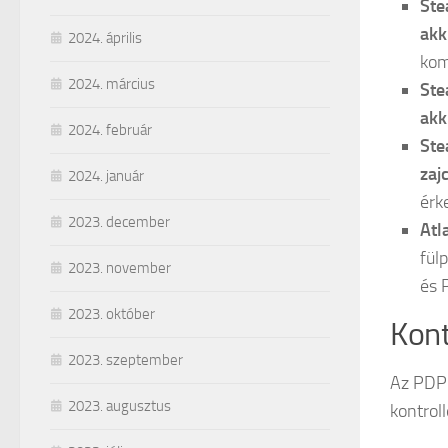
Ste
akk
2024. április
komp
2024. március
Ste
akk
2024. február
Ste
zaj
2024. január
érke
2023. december
Atl
fül
2023. november
és 
2023. október
Kont
2023. szeptember
Az PDP 
2023. augusztus
kontroll