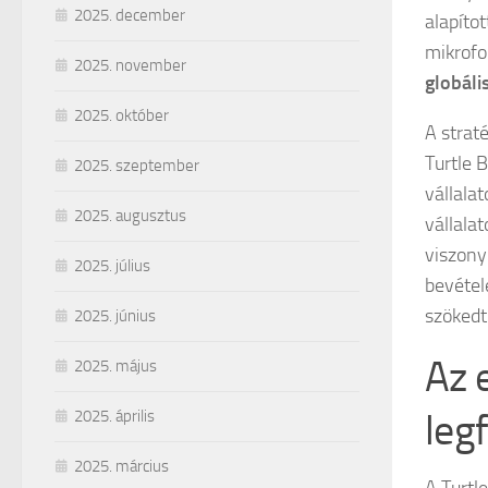
2025. december
alapítot
mikrofo
2025. november
globáli
2025. október
A straté
Turtle 
2025. szeptember
vállala
2025. augusztus
vállala
viszony
2025. július
bevétel
szökedt 
2025. június
Az 
2025. május
leg
2025. április
2025. március