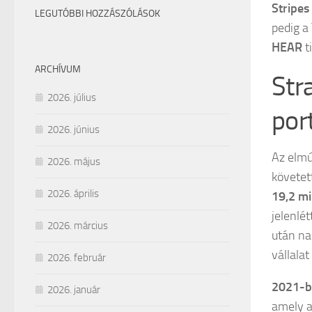
Stripes
LEGUTÓBBI HOZZÁSZÓLÁSOK
pedig a
HEAR
t
ARCHÍVUM
Str
2026. július
port
2026. június
Az elmú
2026. május
követet
2026. április
19,2 mi
jelenlét
2026. március
után nag
vállala
2026. február
2021-b
2026. január
amely a