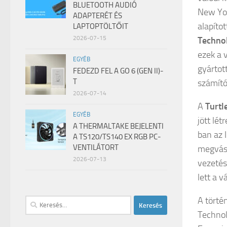
BLUETOOTH AUDIÓ
New Yo
ADAPTERÉT ÉS
alapíto
LAPTOPTÖLTŐIT
2026-07-15
Techno
ezek a 
EGYÉB
gyártot
FEDEZD FEL A GO 6 (GEN II)-
T
számító
2026-07-14
A
Turtl
EGYÉB
jött lé
A THERMALTAKE BEJELENTI
ban az 
A TS120/TS140 EX RGB PC-
VENTILÁTORT
megvásá
2026-07-13
vezetés
lett a vá
A törté
Keresés:
Technol