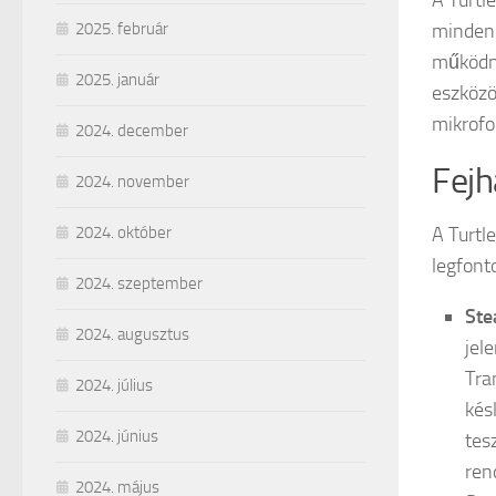
A Turtl
minden 
2025. február
működn
2025. január
eszközö
mikrofo
2024. december
Fejh
2024. november
A Turtl
2024. október
legfont
2024. szeptember
Ste
2024. augusztus
jel
Tra
2024. július
kés
2024. június
tes
ren
2024. május