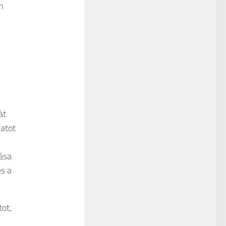
n
át
latot
ása
és a
tot,