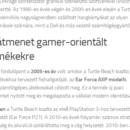
 Mirage szintetizátor grafikus szerkesztõ szoftverével (Visio
mertté. Az 1990-es évek végén és 2000-es évek elején a Turt
okmilliós nagyságrendben szállított hangkártyákat az olyan
riások számára, mint a Dell és más vezetõ számítógépgyártó
átmenet gamer-orientált
mékekre
i fordulópont a
2005-es év
volt, amikor a Turtle Beach kiadta
ékokhoz tervezett fejhallgatóját, az
Ear Force AXP modellt
,
zámítógépes játékosokat célzott meg. Ez a termék új piaci
tet nyitott meg és megalapozta a vállalat modern identitás
en
a Turtle Beach kiadta az első PlayStation 3-hoz tervezett
gatót (Ear Force P21). A 2010-es évek folyamán számos strat
ség és akvizíció szilárdította meg a cég helyzetét: 2010-ben 