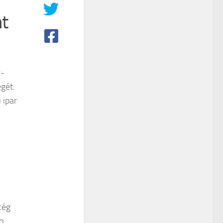
nt
z-
gét.
 ipar
cég
o