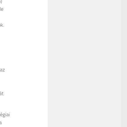
n)
le
k.
 az
át.
égiai
a