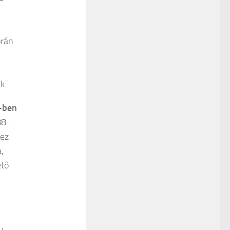
orán
k.
-ben
88-
hez
,
etô