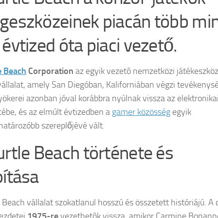
geszközeinek piacán több mi
 évtized óta piaci vezető.
e Beach
Corporation
az egyik vezetõ nemzetközi játékeszkö
vállalat, amely San Diegóban, Kaliforniában végzi tevékenysé
yökerei azonban jóval korábbra nyúlnak vissza az elektronikai
tébe, és az elmúlt évtizedben a
gamer közösség
egyik
atározóbb szereplőjévé vált.
urtle Beach története és
pítása
 Beach vállalat szokatlanul hosszú és összetett históriájú. A 
kezdetei
1975-re
vezethetõk vissza, amikor Carmine Bonann