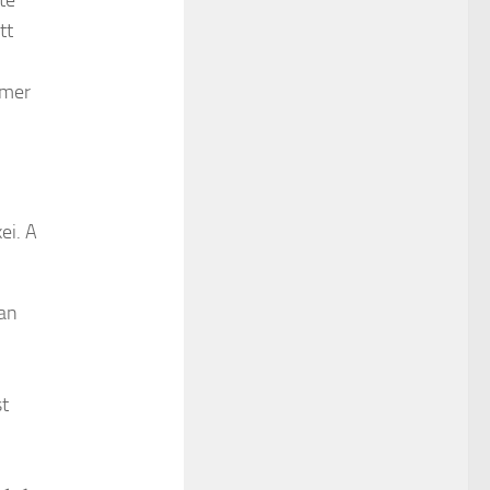
te
tt
umer
ei. A
ban
st