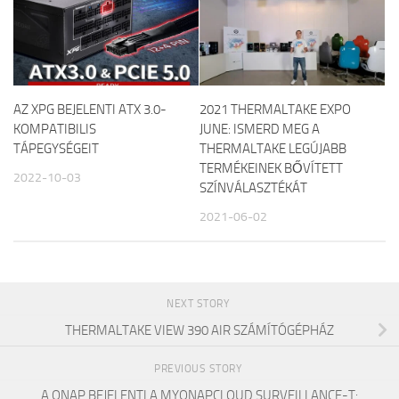
AZ XPG BEJELENTI ATX 3.0-
2021 THERMALTAKE EXPO
KOMPATIBILIS
JUNE: ISMERD MEG A
TÁPEGYSÉGEIT
THERMALTAKE LEGÚJABB
TERMÉKEINEK BŐVÍTETT
2022-10-03
SZÍNVÁLASZTÉKÁT
2021-06-02
NEXT STORY
THERMALTAKE VIEW 390 AIR SZÁMÍTÓGÉPHÁZ
PREVIOUS STORY
A QNAP BEJELENTI A MYQNAPCLOUD SURVEILLANCE-T: