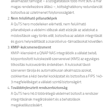
alkalmazást támogat – a szolgáltatások több mint 90%-a már
magas rendelkezésre állású –, költséghatékony redundanciát
biztosítva az üzletmenet folytonosságáért.
Nem felülírható pillanatképek
A QuTS hero modelleken elérhető, nem felülírható
pillanatképek a védelmi időszak alatt elzárják az adatokat a
módosítások vagy törlés elől, biztosítva az adatok integritását
és gyors helyreállítását a zsarolóvírus-támadásokat követően.
KMIP-kulcsmenedzsment
KMIP-kliensként a QNAP NAS integrálódik a vállalat belső,
központosított kulcskezelő szervereivel (KMS) az egységes
titkosítási kulcsvezérlés érdekében. A kulcsokat távoli
szerveren tárolja és automatikusan alkalmazza azokat,
csökkentve a kézi bevitel kockázatait és biztosítva a FIPS 140-
3 megfelelőséget a vállalati szintű biztonságért.
Továbbfejlesztett rendszerbiztonság
A QuTS hero h6.0 többrétegű védelmet biztosít a rendszer
integritásának megőrzéséért és a behatolások
megakadályozásáért.