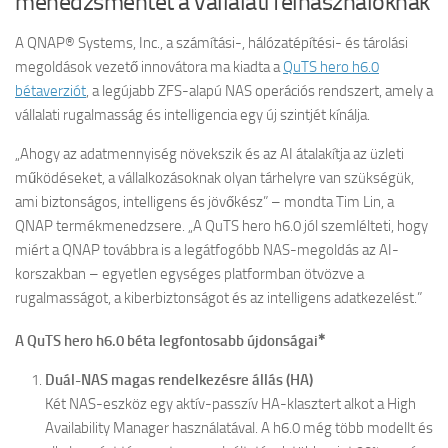
menedzsmentet a vállalati felhasználóknak
A QNAP® Systems, Inc., a számítási-, hálózatépítési- és tárolási
megoldások vezető innovátora ma kiadta a
QuTS hero h6.0
bétaverziót
, a legújabb ZFS-alapú NAS operációs rendszert, amely a
vállalati rugalmasság és intelligencia egy új szintjét kínálja.
„Ahogy az adatmennyiség növekszik és az AI átalakítja az üzleti
működéseket, a vállalkozásoknak olyan tárhelyre van szükségük,
ami biztonságos, intelligens és jövőkész” – mondta Tim Lin, a
QNAP termékmenedzsere. „A QuTS hero h6.0 jól szemlélteti, hogy
miért a QNAP továbbra is a legátfogóbb NAS-megoldás az AI-
korszakban – egyetlen egységes platformban ötvözve a
rugalmasságot, a kiberbiztonságot és az intelligens adatkezelést.”
✱
A QuTS hero h6.0 béta legfontosabb újdonságai
Duál-NAS magas rendelkezésre állás (HA)
Két NAS-eszköz egy aktív-passzív HA-klasztert alkot a High
Availability Manager használatával. A h6.0 még több modellt és