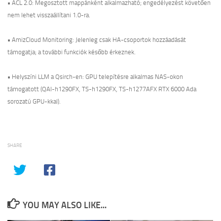
• ACL 2.0: Megosztott mappánként alkalmazható; engedélyezést követően
nem lehet visszaállítani 1.0-ra.
• AmizCloud Monitoring: Jelenleg csak HA-csoportok hozzáadását
támogatja; a további funkciók később érkeznek.
• Helyszíni LLM a Qsirch-en: GPU telepítésre alkalmas NAS-okon
támogatott (QAI-h1290FX, TS-h1290FX, TS-h1277AFX RTX 6000 Ada
sorozatú GPU-kkal).
SHARE
YOU MAY ALSO LIKE...