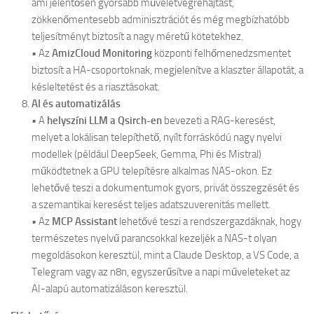
ami jelentősen gyorsabb műveletvégrehajtást,
zökkenőmentesebb adminisztrációt és még megbízhatóbb
teljesítményt biztosít a nagy méretű kötetekhez.
• Az
AmizCloud Monitoring
központi felhőmenedzsmentet
biztosít a HA-csoportoknak, megjelenítve a klaszter állapotát, a
késleltetést és a riasztásokat.
AI és automatizálás
• A
helyszíni LLM a Qsirch-en
bevezeti a RAG-keresést,
melyet a lokálisan telepíthető, nyílt forráskódú nagy nyelvi
modellek (például DeepSeek, Gemma, Phi és Mistral)
működtetnek a GPU telepítésre alkalmas NAS-okon. Ez
lehetővé teszi a dokumentumok gyors, privát összegzését és
a szemantikai keresést teljes adatszuverenitás mellett.
• Az
MCP Assistant
lehetővé teszi a rendszergazdáknak, hogy
természetes nyelvű parancsokkal kezeljék a NAS-t olyan
megoldásokon keresztül, mint a Claude Desktop, a VS Code, a
Telegram vagy az n8n, egyszerűsítve a napi műveleteket az
AI-alapú automatizáláson keresztül.