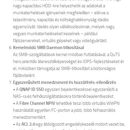
nagy kapacitású HDD-kre helyezhetik az adatokat a
munkaterhelések igényeinek megfelelően – elérve a
teljesítmény, kapacitás és költséghatékonyság ideális
egyensúlyát. Ideális olyan vállalkozásoknak, melyek nagy,
vegyes munkaterheléseket kezelnek – például
fájlszervereket, virtuális gépeket vagy videógyártást.
Kernelmódú SMB Daemon titkosításal
Az SMB-szolgáltatások kernel módban futtatásával, a QuTS
hero jelentős áteresztőképességet és IOPS-fejlesztéseket ér
el, miközben támogatja az SMB-titkosítást a biztonságos
fájlátvitelért.
Egyszerűsített menedzsment és hozzáférés-ellenőrzés
• A
QNAP ID SSO
egyszeri bejelentkezéssel egyszerűsíti a
NAS-ra és felhőszolgáltatásokra történő bejelentkezést.
• A
Fibre Channel NPIV
lehetővé teszi több virtuális WWPN
használatát egyetlen FC-porton a jobb, több felhasználós
menedzsmentért.
• Az
ACL 2.0
egy átdolgozott engedélykezelő motort vezet be,