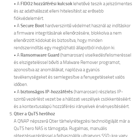
• A
FIDO2 hozzáférési kulcsok
lehetővé teszik a jelszómentes
és az adathalászat elleni hitelesítést az erősebb
fiókvédelemért.
• A
Secure Boot
hardverszintű védelmet használ az indításkor
a firmware integritásának ellenőrzésére, blokkolva a nem
ellenőrzött kódokat és biztosítva, hogy minden
rendszerindítás egy megbízható állapotból induljon ki.
• A
Ransomware Guard
(hamarosan) viselkedésfelismeréssel
és elszigeteléssel bővíti a Malware Remover programot,
azonosítva az anomáliákat, naplózva a gyanús
tevékenységeket és semlegesítve a fenyegetéseket valós
időben.
• A
biztonságos IP-hozzáférés
(hamarosan) részletes IP-
szintű vezérlést vezet be a hálózati veszélyek csökkentéséért
és a kontextusalapú hozzáférési irányelvek érvényesítéséért.
Qtier a QuTS heróhoz
A QNAP népszerű Qtier tárhelyrétegzési technológiáját már a
QuTS hero NAS is támogatja. Rugalmas, manuális
rétegzésvezérléssel a felhasználók ultragyors SSD-kre vagy