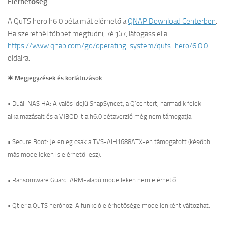
Elérhetőség
A QuTS hero h6.0 béta mát elérhető a
QNAP Download Centerben
.
Ha szeretnél többet megtudni, kérjük, látogass el a
https://www.qnap.com/go/operating-system/quts-hero/6.0.0
oldalra.
✱
Megjegyzések és korlátozások
• Duál-NAS HA: A valós idejű SnapSyncet, a Q’centert, harmadik felek
alkalmazásait és a VJBOD-t a h6.0 bétaverzió még nem támogatja.
• Secure Boot: Jelenleg csak a TVS-AIH1688ATX-en támogatott (később
más modelleken is elérhető lesz).
• Ransomware Guard: ARM-alapú modelleken nem elérhető.
• Qtier a QuTS heróhoz: A funkció elérhetősége modellenként változhat.