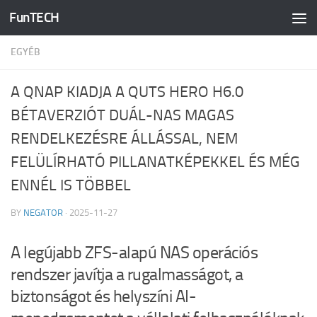
FunTECH
Skip to content
EGYÉB
A QNAP KIADJA A QUTS HERO H6.0
BÉTAVERZIÓT DUÁL-NAS MAGAS
RENDELKEZÉSRE ÁLLÁSSAL, NEM
FELÜLÍRHATÓ PILLANATKÉPEKKEL ÉS MÉG
ENNÉL IS TÖBBEL
BY
NEGATOR
·
2025-11-27
A legújabb ZFS-alapú NAS operációs
rendszer javítja a rugalmasságot, a
biztonságot és helyszíni AI-