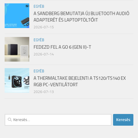
EGYÉB
A SANDBERG BEMUTATJA ÚJ BLUETOOTH AUDIÓ
ADAPTERÉT ÉS LAPTOPTÖLTŐIT
2026-07-15
EGYÉB
FEDEZD FEL A GO 6 (GEN II)-T
2026-07-14
EGYÉB
A THERMALTAKE BEJELENTI A TS120/TS140 EX
RGB PC-VENTILÁTORT
2026-07-13
Keresés: