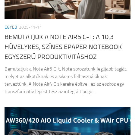
EGYÉB
2025-11-11
BEMUTATJUK A NOTE AIR5 C-T: A 10,3
HÜVELYKES, SZÍNES EPAPER NOTEBOOK
EGYSZERŰ PRODUKTIVITÁSHOZ
Bemutatjuk a Note Air5 C-t, Note sorozatunk legújabb tagját,
melyet az alkotóknak és a sikeres felhasználóknak
terveztünk. A Note Air4 C sikereire építve , ez az eszköz egy
transzformatív lépést tesz az integrált pogo...