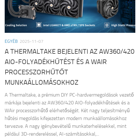
EGYÉB
2025-11-07
A THERMALTAKE BEJELENTI AZ AW360/420
AIO-FOLYADÉKHŰTÉST ÉS A WAIR
PROCESSZORHŰTŐT
MUNKAÁLLOMÁSOKHOZ
A Thermaltake, a prémium DIY PC-hardvermegoldások vezető
márkája bejelenti az AW360/420 AIO-folyadékhűtések és a
WAir processzorhűtő elérhetőségét. Két nagy teljesítményű
hűtési megoldás kifejezetten modern munkaállomásokhoz
tervezve. A nagy igénybevételű munkaterhelésekkel, mint
például 3D-rendereléssel, AI-számításokkal,...