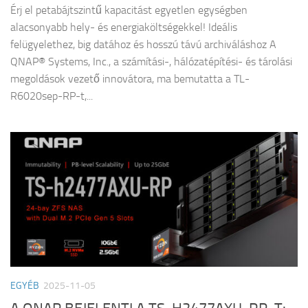
Érj el petabájtszintű kapacitást egyetlen egységben
alacsonyabb hely- és energiaköltségekkel! Ideális
felügyelethez, big datához és hosszú távú archiváláshoz A
QNAP® Systems, Inc., a számítási-, hálózatépítési- és tárolási
megoldások vezető innovátora, ma bemutatta a TL-
R6020sep-RP-t,...
EGYÉB
2025-11-05