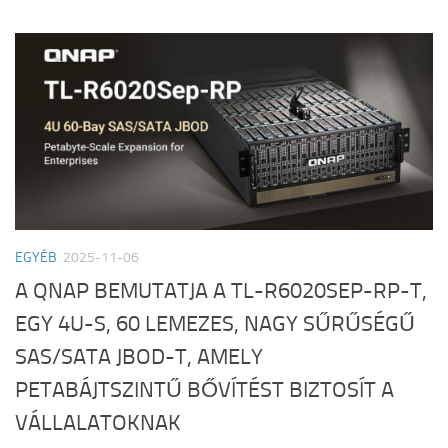
EGYÉB
2025-11-06
A QNAP BEMUTATJA A TL-R6020SEP-RP-T,
EGY 4U-S, 60 LEMEZES, NAGY SŰRŰSÉGŰ
SAS/SATA JBOD-T, AMELY
PETABÁJTSZINTŰ BŐVÍTÉST BIZTOSÍT A
VÁLLALATOKNAK