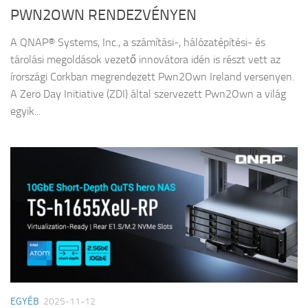
PWN2OWN RENDEZVÉNYEN
A QNAP® Systems, Inc., a számítási-, hálózatépítési- és
tárolási megoldások vezető innovátora idén is részt vett az
írországi Corkban megrendezett Pwn2Own Ireland versenyen.
A Zero Day Initiative (ZDI) által szervezett Pwn2Own a világ
egyik...
EGYÉB
2025-11-12