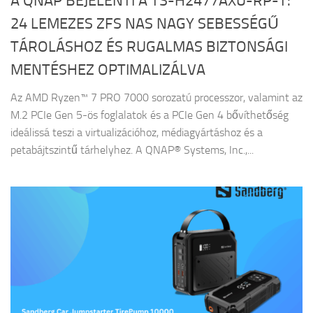
A QNAP BEJELENTI A TS-H2477AXU-RP-T:
24 LEMEZES ZFS NAS NAGY SEBESSÉGŰ
TÁROLÁSHOZ ÉS RUGALMAS BIZTONSÁGI
MENTÉSHEZ OPTIMALIZÁLVA
Az AMD Ryzen™ 7 PRO 7000 sorozatú processzor, valamint az
M.2 PCIe Gen 5-ös foglalatok és a PCIe Gen 4 bővíthetőség
ideálissá teszi a virtualizációhoz, médiagyártáshoz és a
petabájtszintű tárhelyhez. A QNAP® Systems, Inc.,...