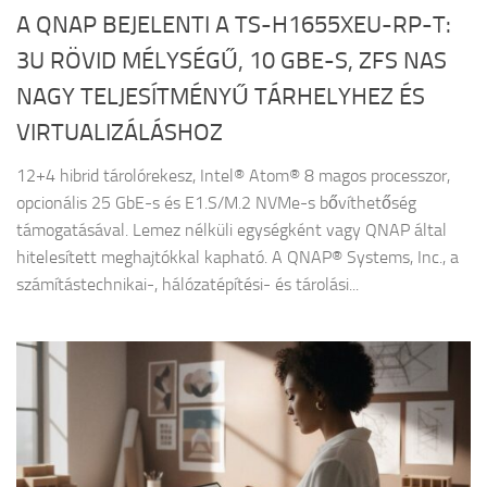
A QNAP BEJELENTI A TS-H1655XEU-RP-T:
3U RÖVID MÉLYSÉGŰ, 10 GBE-S, ZFS NAS
NAGY TELJESÍTMÉNYŰ TÁRHELYHEZ ÉS
VIRTUALIZÁLÁSHOZ
12+4 hibrid tárolórekesz, Intel® Atom® 8 magos processzor,
opcionális 25 GbE-s és E1.S/M.2 NVMe-s bővíthetőség
támogatásával. Lemez nélküli egységként vagy QNAP által
hitelesített meghajtókkal kapható. A QNAP® Systems, Inc., a
számítástechnikai-, hálózatépítési- és tárolási...