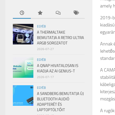
amely h
2019-be
kiadású
EGYÉB
egyarán
A THERMALTAKE
BEMUTATJA A RETRO ULTRA
ARGB SOROZATOT
Annak é
2026-07-27
lehetős
standar
EGYÉB
A QNAP HIVATALOSAN IS
A CAMAD
KIADJA AZ AI GENIUS-T
stabili
2026-07-17
kábelig
EGYÉB
kiterje
A SANDBERG BEMUTATJA ÚJ
mozgását.​​​
BLUETOOTH AUDIÓ
ADAPTERÉT ÉS
LAPTOPTÖLTŐIT
A rugók