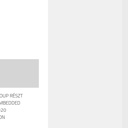
ROUP RÉSZT
EMBEDDED
020
ON