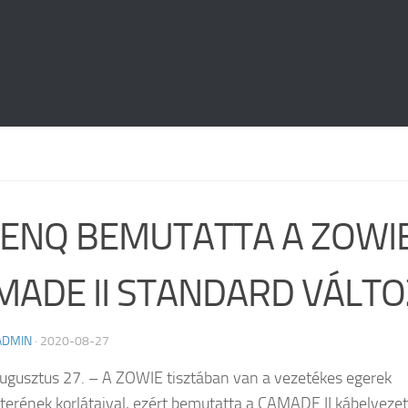
BENQ BEMUTATTA A ZOWI
MADE II STANDARD VÁLT
ADMIN
·
2020-08-27
ugusztus 27. – A ZOWIE tisztában van a vezetékes egerek
erének korlátaival, ezért bemutatta a CAMADE II kábelvezet