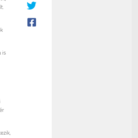
t.
ok
 is
i
ér
ezik,