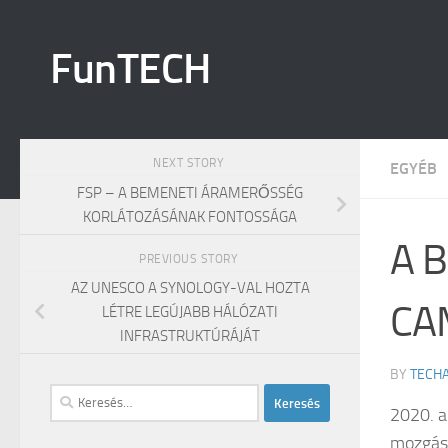
Skip to content
FunTECH
NEXT STORY
EGYÉB
FSP – A BEMENETI ÁRAMERŐSSÉG
KORLÁTOZÁSÁNAK FONTOSSÁGA
A 
PREVIOUS STORY
AZ UNESCO A SYNOLOGY-VAL HOZTA
CA
LÉTRE LEGÚJABB HÁLÓZATI
INFRASTRUKTÚRÁJÁT
BY
TECH
Keresés:
2020. a
mozgást