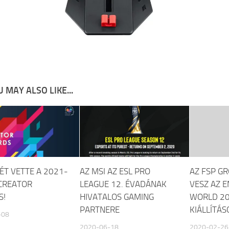
 MAY ALSO LIKE...
ÉT VETTE A 2021-
AZ MSI AZ ESL PRO
AZ FSP G
 CREATOR
LEAGUE 12. ÉVADÁNAK
VESZ AZ 
S!
HIVATALOS GAMING
WORLD 2
PARTNERE
KIÁLLÍTÁS
-08
2020-06-18
2020-02-26