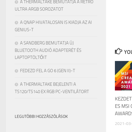
A THERMALTAKE BEMUTATJA A RETRO
ULTRA ARGB SOROZATOT
A QNAP HIVATALOSAN IS KIADJA AZ AI
GENIUS-T
A SANDBERG BEMUTATJA ÚJ
BLUETOOTH AUDIÓ ADAPTERÉT ÉS
YOU
LAPTOPTÖLTŐIT
FEDEZD FEL A GO 6 (GEN II)-T
A THERMALTAKE BEJELENTI A
TS120/TS140 EX RGB PC-VENTILÁTORT
KEZDET
ES MSI
AWARD
LEGUTÓBBI HOZZÁSZÓLÁSOK
2021-03