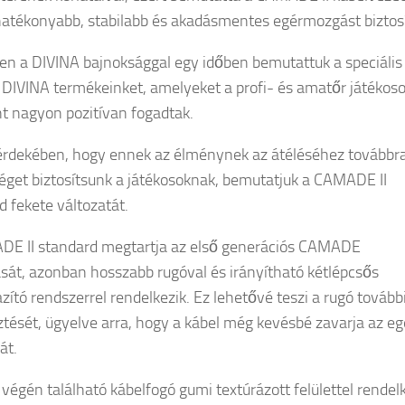
atékonyabb, stabilabb és akadásmentes egérmozgást biztosí
n a DIVINA bajnoksággal egy időben bemutattuk a speciális
 DIVINA termékeinket, amelyeket a profi- és amatőr játékos
t nagyon pozitívan fogadtak.
rdekében, hogy ennek az élménynek az átéléséhez továbbra
éget biztosítsunk a játékosoknak, bemutatjuk a CAMADE II
d fekete változatát.
E II standard megtartja az első generációs CAMADE
tását, azonban hosszabb rugóval és irányítható kétlépcsős
azító rendszerrel rendelkezik. Ez lehetővé teszi a rugó tovább
sztését, ügyelve arra, hogy a kábel még kevésbé zavarja az eg
​​​​
 végén található kábelfogó gumi textúrázott felülettel rendelk