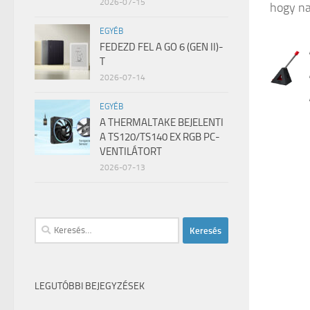
2026-07-15
hogy na
EGYÉB
FEDEZD FEL A GO 6 (GEN II)-
T
2026-07-14
EGYÉB
A THERMALTAKE BEJELENTI
A TS120/TS140 EX RGB PC-
VENTILÁTORT
2026-07-13
Keresés:
LEGUTÓBBI BEJEGYZÉSEK