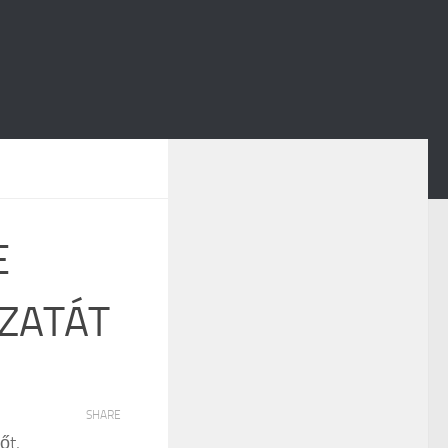
E
OZATÁT
SHARE
őt,