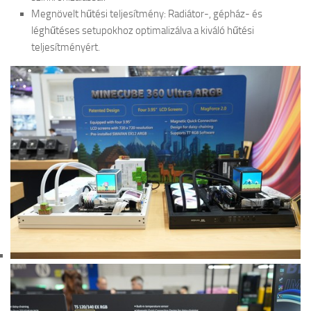
Megnövelt hűtési teljesítmény: Radiátor-, gépház- és
léghűtéses setupokhoz optimalizálva a kiváló hűtési
teljesítményért.