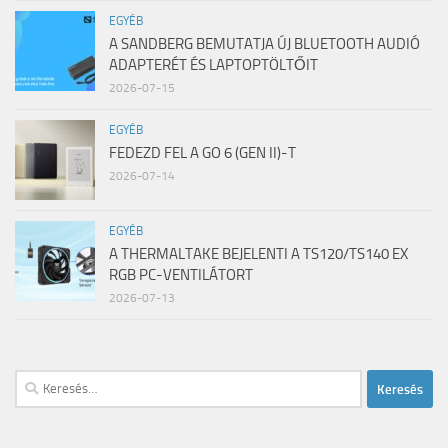
EGYÉB
A SANDBERG BEMUTATJA ÚJ BLUETOOTH AUDIÓ
ADAPTERÉT ÉS LAPTOPTÖLTŐIT
2026-07-15
EGYÉB
FEDEZD FEL A GO 6 (GEN II)-T
2026-07-14
EGYÉB
A THERMALTAKE BEJELENTI A TS120/TS140 EX
RGB PC-VENTILÁTORT
2026-07-13
Keresés: