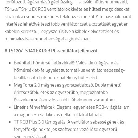
korlátozott légáramlású gépházakig – is kiváló hűtésre tervezett,
TS120/TS140 EX RGB ventilátorok kivételes hűtési megoldásokat
kínálnak a csendes működés feláldozása nélkül. A felhasználóbarát
interfész lehetővé teszi több ventilátor csatlakoztatását egyetlen
kábelen keresztül, leegyszerűsítve a kábelek elvezetését és
minimalizálva a rendetlenséget a gépházban.
A TS120/TS140 EX RGB PC-ventilátor jellemzői
Beépített hőmérsékletérzékelő: Valós idejű légáramlási
hőmérséklet-felügyelet automatikus ventilátorsebesség-
beállítással a hotspotok hatékony hűtéséért.
MagForce 2.0 mágneses gyorscsatlakozó: Dupla méretű
érintkezőfelületek az egyszerűbb, megbízhatóbb
összekapcsoláshoz és a jobb kábelmenedzsmenthez.
Lineáris fényeffektek: Elegáns, egyenletes RGB-világítás, ami
a mágneses csatlakozás nélküli oldalról látható.
TT RGB Plus 3.0 támogatás: A ventilátor sebességének és
fényeffektjeinek teljes szoftveres vezérlése egyszerű
szinkronizálással.