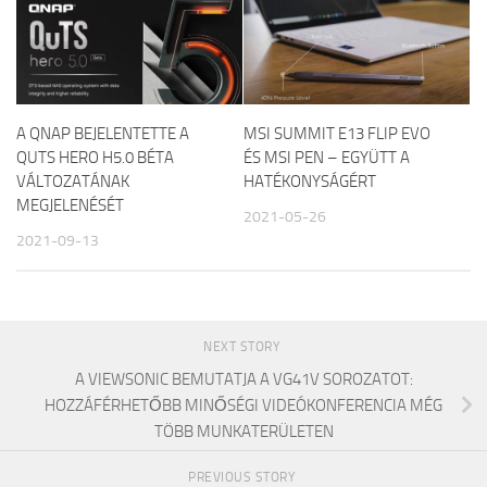
A QNAP BEJELENTETTE A
MSI SUMMIT E13 FLIP EVO
QUTS HERO H5.0 BÉTA
ÉS MSI PEN – EGYÜTT A
VÁLTOZATÁNAK
HATÉKONYSÁGÉRT
MEGJELENÉSÉT
2021-05-26
2021-09-13
NEXT STORY
A VIEWSONIC BEMUTATJA A VG41V SOROZATOT:
HOZZÁFÉRHETŐBB MINŐSÉGI VIDEÓKONFERENCIA MÉG
TÖBB MUNKATERÜLETEN
PREVIOUS STORY