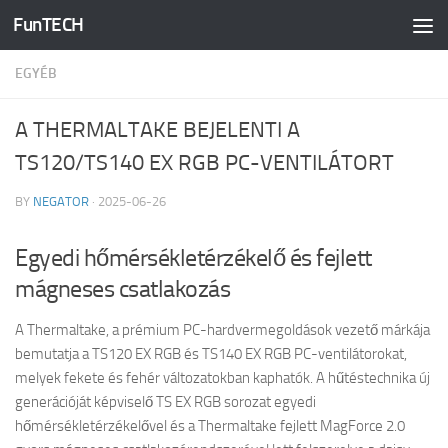
FunTECH
Skip to content
EGYÉB
A THERMALTAKE BEJELENTI A
TS120/TS140 EX RGB PC-VENTILÁTORT
BY
NEGATOR
·
2025-06-26
Egyedi hőmérsékletérzékelő és fejlett
mágneses csatlakozás
A Thermaltake, a prémium PC-hardvermegoldások vezető márkája
bemutatja a TS120 EX RGB és TS140 EX RGB PC-ventilátorokat,
melyek fekete és fehér változatokban kaphatók. A hűtéstechnika új
generációját képviselő TS EX RGB sorozat egyedi
hőmérsékletérzékelővel és a Thermaltake fejlett MagForce 2.0