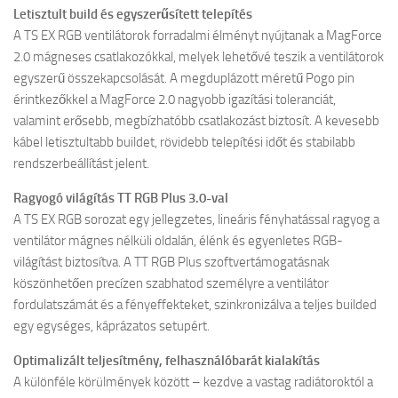
Letisztult build és egyszerűsített telepítés
A TS EX RGB ventilátorok forradalmi élményt nyújtanak a MagForce
2.0 mágneses csatlakozókkal, melyek lehetővé teszik a ventilátorok
egyszerű összekapcsolását. A megduplázott méretű Pogo pin
érintkezőkkel a MagForce 2.0 nagyobb igazítási toleranciát,
valamint erősebb, megbízhatóbb csatlakozást biztosít. A kevesebb
kábel letisztultabb buildet, rövidebb telepítési időt és stabilabb
rendszerbeállítást jelent.
Ragyogó világítás TT RGB Plus 3.0-val
A TS EX RGB sorozat egy jellegzetes, lineáris fényhatással ragyog a
ventilátor mágnes nélküli oldalán, élénk és egyenletes RGB-
világítást biztosítva. A TT RGB Plus szoftvertámogatásnak
köszönhetően precízen szabhatod személyre a ventilátor
fordulatszámát és a fényeffekteket, szinkronizálva a teljes builded
egy egységes, káprázatos setupért.
Optimalizált teljesítmény, felhasználóbarát kialakítás
A különféle körülmények között – kezdve a vastag radiátoroktól a