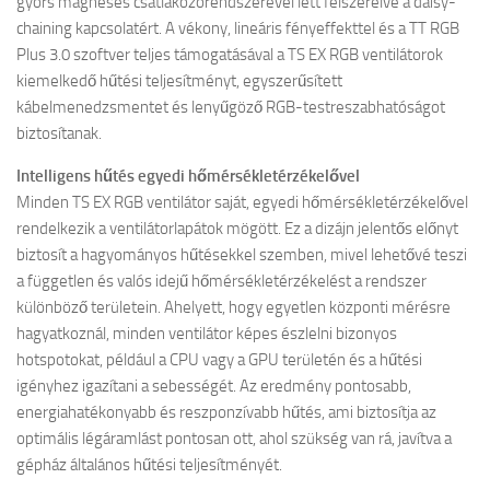
gyors mágneses csatlakozórendszerével lett felszerelve a daisy-
chaining kapcsolatért. A vékony, lineáris fényeffekttel és a TT RGB
Plus 3.0 szoftver teljes támogatásával a TS EX RGB ventilátorok
kiemelkedő hűtési teljesítményt, egyszerűsített
kábelmenedzsmentet és lenyűgöző RGB-testreszabhatóságot
biztosítanak.
Intelligens hűtés egyedi hőmérsékletérzékelővel
Minden TS EX RGB ventilátor saját, egyedi hőmérsékletérzékelővel
rendelkezik a ventilátorlapátok mögött. Ez a dizájn jelentős előnyt
biztosít a hagyományos hűtésekkel szemben, mivel lehetővé teszi
a független és valós idejű hőmérsékletérzékelést a rendszer
különböző területein. Ahelyett, hogy egyetlen központi mérésre
hagyatkoznál, minden ventilátor képes észlelni bizonyos
hotspotokat, például a CPU vagy a GPU területén és a hűtési
igényhez igazítani a sebességét. Az eredmény pontosabb,
energiahatékonyabb és reszponzívabb hűtés, ami biztosítja az
optimális légáramlást pontosan ott, ahol szükség van rá, javítva a
gépház általános hűtési teljesítményét.