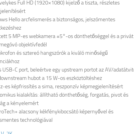
velykes Full HD (1920×1080) kijelző a tiszta, részletes
elenítésért
ws Hello arcfelismerés a biztonságos, jelszómentes
tkezéshez
tett 5 MP-es webkamera ±5°-os dönthetőséggel és a privát
 megóvó objektívfedél
ikrofon és sztereó hangszórók a kiváló minőségű
nciákhoz
s USB-C port, beleértve egy upstream portot az AV/adatátvit
downstream hubot a 15 W-os eszköztöltéshez
z-es képfrissítés a sima, reszponzív képmegjelenítésért
omikus kialakítás: állítható dönthetőség, forgatás, pivot és
ág a kényelemért
roTech+ alacsony kékfénykibocsátó képernyővel és
ásmentes technológiával
1V-2K