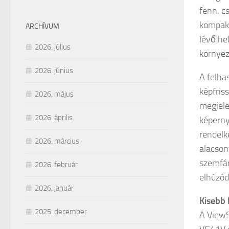
fenn, c
kompakt
ARCHÍVUM
lévő he
2026. július
környez
2026. június
A felha
képfris
2026. május
megjele
2026. április
képerny
rendelk
2026. március
alacson
szemfár
2026. február
elhúzód
2026. január
Kisebb
2025. december
A ViewS