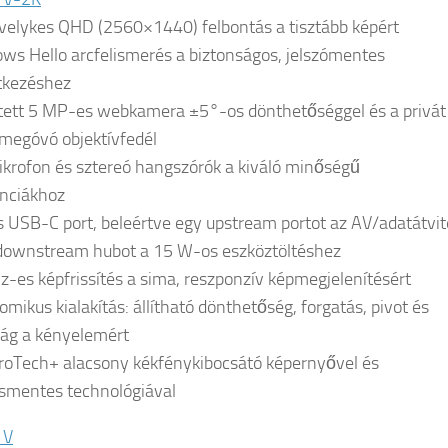
velykes QHD (2560×1440) felbontás a tisztább képért
ws Hello arcfelismerés a biztonságos, jelszómentes
tkezéshez
tett 5 MP-es webkamera ±5°-os dönthetőséggel és a privát
 megóvó objektívfedél
ikrofon és sztereó hangszórók a kiváló minőségű
nciákhoz
s USB-C port, beleértve egy upstream portot az AV/adatátvit
downstream hubot a 15 W-os eszköztöltéshez
z-es képfrissítés a sima, reszponzív képmegjelenítésért
omikus kialakítás: állítható dönthetőség, forgatás, pivot és
ág a kényelemért
roTech+ alacsony kékfénykibocsátó képernyővel és
ásmentes technológiával
1V