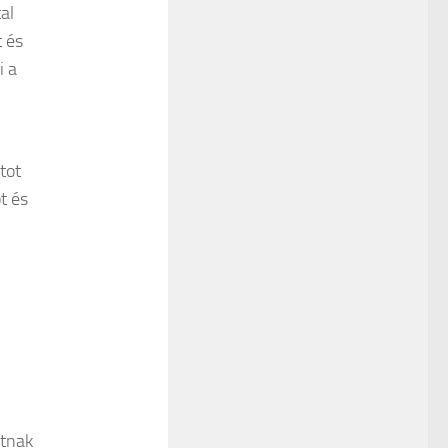
al
 és
i a
tot
t és
atnak