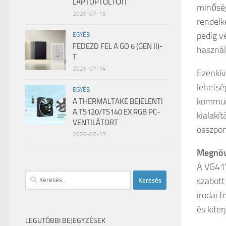
LAPTOPTÖLTŐIT
minőség
2026-07-15
rendelk
pedig v
EGYÉB
FEDEZD FEL A GO 6 (GEN II)-
használ
T
2026-07-14
Ezenkív
lehetsé
EGYÉB
kommuni
A THERMALTAKE BEJELENTI
A TS120/TS140 EX RGB PC-
kialakí
VENTILÁTORT
összpon
2026-07-13
Megnöve
A VG41V
Keresés:
szabott
irodai 
és kiter
LEGUTÓBBI BEJEGYZÉSEK