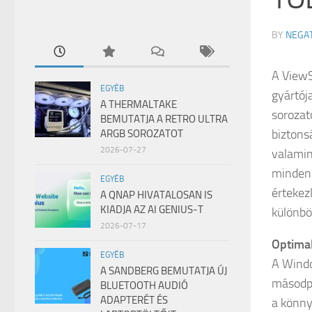
BY
NEGA
A ViewS
EGYÉB
gyártój
A THERMALTAKE
sorozat
BEMUTATJA A RETRO ULTRA
biztons
ARGB SOROZATOT
2026-07-27
valamin
mindenn
EGYÉB
értekezl
A QNAP HIVATALOSAN IS
KIADJA AZ AI GENIUS-T
különbö
2026-07-17
Optimal
EGYÉB
A Windo
A SANDBERG BEMUTATJA ÚJ
másodpe
BLUETOOTH AUDIÓ
ADAPTERÉT ÉS
a könny