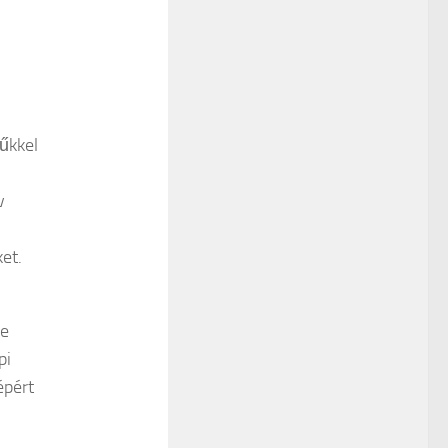
yűkkel
v
et.
re
pi
épért