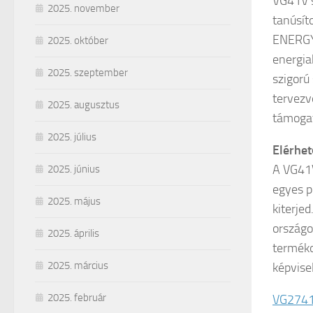
VG41V s
2025. november
tanúsít
ENERGY 
2025. október
energia
2025. szeptember
szigorú
tervezv
2025. augusztus
támogat
2025. július
Elérhe
A VG41V
2025. június
egyes p
2025. május
kiterjed
országo
2025. április
terméko
2025. március
képvise
2025. február
VG274