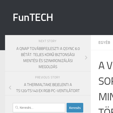
Skip to content
FunTECH
NEXT STORY
EGYÉB
A QNAP TOVÁBBFEJLESZTI A QSYNC 6.0
BÉTÁT: TELJES KÖRŰ BIZTONSÁGI
MENTÉSI ÉS SZINKRONIZÁLÁSI
A 
MEGOLDÁS
SO
PREVIOUS STORY
A THERMALTAKE BEJELENTI A
TS120/TS140 EX RGB PC-VENTILÁTORT
MI
Keresés:
TÖ