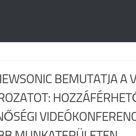
VIEWSONIC BEMUTATJA A 
ROZATOT: HOZZÁFÉRHET
NŐSÉGI VIDEÓKONFERENC
BB MUNKATERÜLETEN