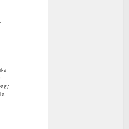
-
ó
ika
s
 vagy
l a