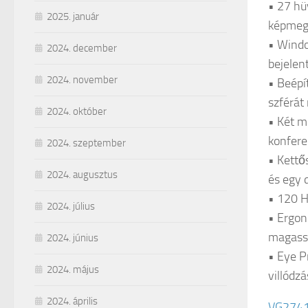
• 27 hü
2025. január
képmegj
• Windo
2024. december
bejelen
2024. november
• Beépí
szférát
2024. október
• Két m
konfere
2024. szeptember
• Kettő
2024. augusztus
és egy 
• 120 H
2024. július
• Ergon
magass
2024. június
• Eye P
2024. május
villódz
2024. április
VG274