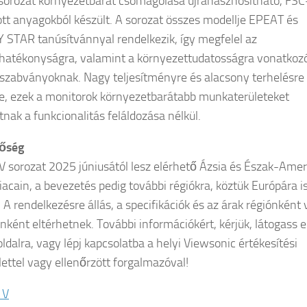
orozat környezetbarát csomagolása újrahasznosítható, FSC
ott anyagokból készült. A sorozat összes modellje EPEAT és
STAR tanúsítvánnyal rendelkezik, így megfelel az
hatékonyságra, valamint a környezettudatosságra vonatkoz
 szabványoknak. Nagy teljesítményre és alacsony terhelésre
e, ezek a monitorok környezetbarátabb munkaterületeket
nak a funkcionalitás feláldozása nélkül.
tőség
 sorozat 2025 júniusától lesz elérhető Ázsia és Észak-Amer
iacain, a bevezetés pedig további régiókra, köztük Európára i
. A rendelkezésre állás, a specifikációk és az árak régiónként
nként eltérhetnek. További információkért, kérjük, látogass e
ldalra, vagy lépj kapcsolatba a helyi Viewsonic értékesítési
lettel vagy ellenőrzött forgalmazóval!
1V