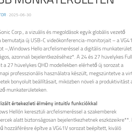
TOR
·
2025-06-30
onic Corp., a vizuális és megoldások egyik globális vezető
a bemutatja új USB-C videókonferencia-monitorjait – a VG4
ot –,Windows Hello arcfelismeréssel a digitális munkaterüle
ágos, azonnali bejelentkezéséhez*. A 24 és 27 hüvelykes Ful
t a 27 hüvelykes QHD modellekben elérhető új sorozat a
api professzionális használatra készült, megszüntetve a virt
etek bonyolult beállításait, miközben növeli a produktivitást 
ző munkaterületeken.
izált értekezleti élmény intuitív funkciókkal
ws Hellón keresztüli arcfelismeréssel a szakemberek
rcek alatt biztonságosan bejelentkezhetnek eszközeikre**. 
ű hozzáférésre építve a VG41V sorozat beépített, kiváló