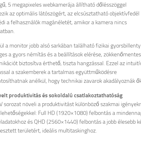
ű, 5 megapixeles webkamerája állítható dőlésszöggel
ezik az optimális látószögért, az elcsúsztatható objektívfedél
édi a felhasználók magánéletét, amikor a kamera nincs
atban.
ül a monitor jobb alsó sarkában található fizikai gyorsbillent
ges a gyors némítás és a beállítások elérése, zökkenőmentes
kációt biztosítva érthető, tiszta hangzással. Ezzel az intuití
tással a szakemberek a tartalmas együttműködésre
tosíthatnak anélkül, hogy technikai zavarok akadályoznák ők
lt produktivitás és sokoldalú csatlakoztathatóság
 sorozat növeli a produktivitást különböző szakmai igények
 lehetőségekkel: Full HD (1920×1080) felbontás a mindenna
feladatokhoz és QHD (2560×1440) felbontás a jobb élesebb k
jesztett területért, ideális multitaskinghoz.