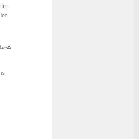
itor
alon
Hz-es
is