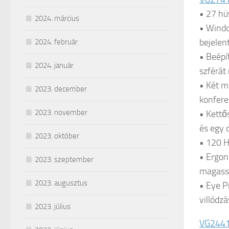
• 27 hü
2024. március
• Windo
bejelen
2024. február
• Beépí
2024. január
szférát
• Két m
2023. december
konfere
2023. november
• Kettő
és egy 
2023. október
• 120 H
• Ergon
2023. szeptember
magass
2023. augusztus
• Eye P
villódz
2023. július
VG244