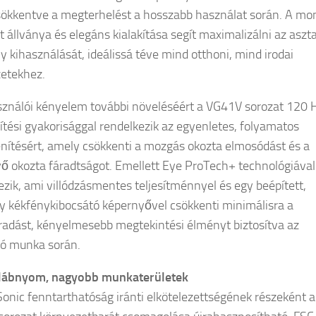
sökkentve a megterhelést a hosszabb használat során. A mon
 állványa és elegáns kialakítása segít maximalizálni az aszt
ly kihasználását, ideálissá téve mind otthoni, mind irodai
etekhez.
sználói kényelem további növeléséért a VG41V sorozat 120 
sítési gyakorisággal rendelkezik az egyenletes, folyamatos
nítésért, amely csökkenti a mozgás okozta elmosódást és a
ő okozta fáradtságot. Emellett Eye ProTech+ technológiával 
ezik, ami villódzásmentes teljesítménnyel és egy beépített,
y kékfénykibocsátó képernyővel csökkenti minimálisra a
adást, kényelmesebb megtekintési élményt biztosítva az
ó munka során.
 lábnyom, nagyobb munkaterületek
onic fenntarthatóság iránti elkötelezettségének részeként a