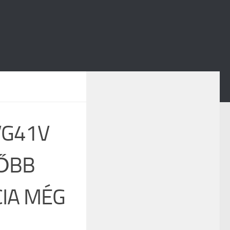
VG41V
ŐBB
IA MÉG