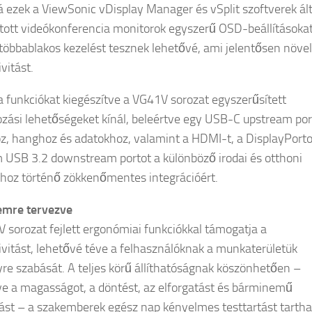
 ezek a ViewSonic vDisplay Manager és vSplit szoftverek ált
ott videókonferencia monitorok egyszerű OSD-beállításokat
v többablakos kezelést tesznek lehetővé, ami jelentősen növel
vitást.
a funkciókat kiegészítve a VG41V sorozat egyszerűsített
ozási lehetőségeket kínál, beleértve egy USB-C upstream por
z, hanghoz és adatokhoz, valamint a HDMI-t, a DisplayPorto
 USB 3.2 downstream portot a különböző irodai és otthoni
hoz történő zökkenőmentes integrációért.
emre tervezve
 sorozat fejlett ergonómiai funkciókkal támogatja a
ivitást, lehetővé téve a felhasználóknak a munkaterületük
re szabását. A teljes körű állíthatóságnak köszönhetően –
ve a magasságot, a döntést, az elforgatást és bárminemű
st – a szakemberek egész nap kényelmes testtartást tarth