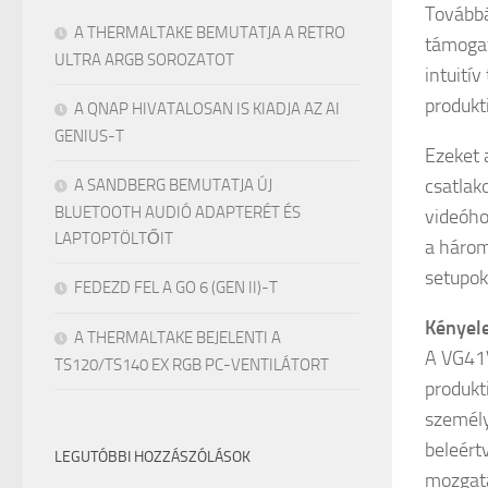
Továbbá
A THERMALTAKE BEMUTATJA A RETRO
támogat
ULTRA ARGB SOROZATOT
intuití
produkti
A QNAP HIVATALOSAN IS KIADJA AZ AI
GENIUS-T
Ezeket 
csatlak
A SANDBERG BEMUTATJA ÚJ
BLUETOOTH AUDIÓ ADAPTERÉT ÉS
videóho
LAPTOPTÖLTŐIT
a három
setupok
FEDEZD FEL A GO 6 (GEN II)-T
Kényel
A THERMALTAKE BEJELENTI A
A VG41V
TS120/TS140 EX RGB PC-VENTILÁTORT
produkt
személy
beleért
LEGUTÓBBI HOZZÁSZÓLÁSOK
mozgatá