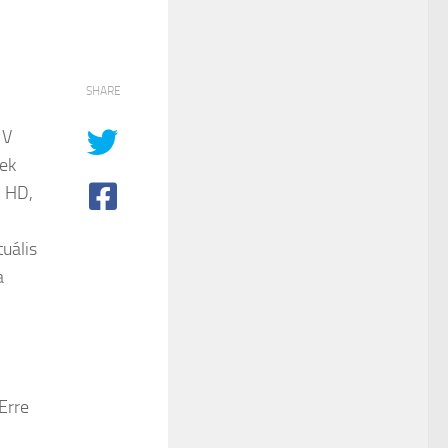
SHARE
1V
tek
l HD,
uális
a
Erre