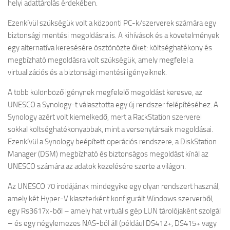
helyi adattárolás érdekében.
Ezenkívül szükségük volt a központi PC-k/szerverek számára egy
biztonsági mentési megoldásra is. A kihívások és a követelmények
egy alternatíva keresésére ösztönözte őket: költséghatékony és
megbízható megoldásra volt szükségük, amely megfelel a
virtualizációs és a biztonsági mentési igényeiknek.
A több különböző igénynek megfelelő megoldást keresve, az
UNESCO a Synology-t választotta egy új rendszer felépítéséhez. A
Synology azért volt kiemelkedő, mert a RackStation szerverei
sokkal költséghatékonyabbak, mint a versenytársaik megoldásai.
Ezenkívül a Synology beépített operációs rendszere, a DiskStation
Manager (DSM) megbízható és biztonságos megoldást kínál az
UNESCO számára az adatok kezelésére szerte a világon.
Az UNESCO 70 irodájának mindegyike egy olyan rendszert használ,
amely két Hyper-V klaszterként konfigurált Windows szerverből,
egy Rs3617x-ből – amely hat virtuális gép LUN tárolójaként szolgál
– és egy négylemezes NAS-ból áll (például DS412+, DS415+ vagy