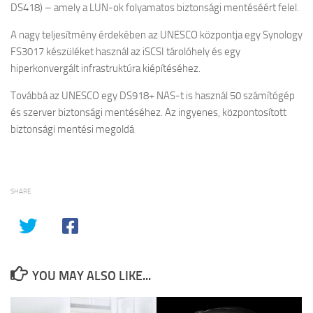
DS418) – amely a LUN-ok folyamatos biztonsági mentéséért felel.
A nagy teljesítmény érdekében az UNESCO központja egy Synology
FS3017 készüléket használ az iSCSI tárolóhely és egy
hiperkonvergált infrastruktúra kiépítéséhez.
Továbbá az UNESCO egy DS918+ NAS-t is használ 50 számítógép
és szerver biztonsági mentéséhez. Az ingyenes, központosított
biztonsági mentési megoldá
SHARE
YOU MAY ALSO LIKE...