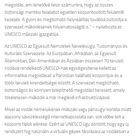
megoldás, ami lehetővé teszi számunkra, hogy az összes
biztonsági mentési feladatot egyetlen központosított felületről
kezeljék. A gyors és megbízható helyreállítás továbbá biztosítja a
szervezet működésének folyamatosságát is.” – nyilatkozta az
UNESCO műszaki igazgatója.
Az UNESCO az Egyesült Nemzetek Nevelésügyi, Tudományos és
Kulturális Szervezete. Az Európában, Afrikában, az Egyesült
Államokban, Dél-Amerikában és Ázsiában összesen 70 területi
irodával rendelkező UNESCO-nak egységesítenie kellett az
informatikai megoldásait a Párizsban található központjuk és a
többi területi kirendeltségei között. A szervezet megbízható,
biztonságos és könnyen telepíthető megoldást keresett, amely
tökéletesen működik a már meglévő infrastruktúrájával.
Mivel az irodák némelyikének műszaki vagy pénzügyi korlátai miatt
alacsony sávszélességű internetkapcsolata van, sok időbe telt a
központi fájlok elérése. Ezért az UNESCO úgy döntött, hogy egy új
rendszert fog használni a virtuális gépek tárolására az irodáikban a