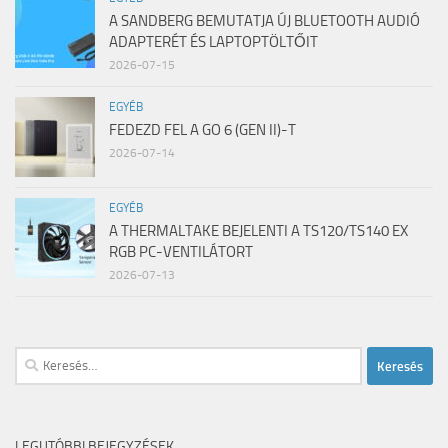
A SANDBERG BEMUTATJA ÚJ BLUETOOTH AUDIÓ
ADAPTERÉT ÉS LAPTOPTÖLTŐIT
2026-07-15
EGYÉB
FEDEZD FEL A GO 6 (GEN II)-T
2026-07-14
EGYÉB
A THERMALTAKE BEJELENTI A TS120/TS140 EX
RGB PC-VENTILÁTORT
2026-07-13
Keresés:
LEGUTÓBBI BEJEGYZÉSEK