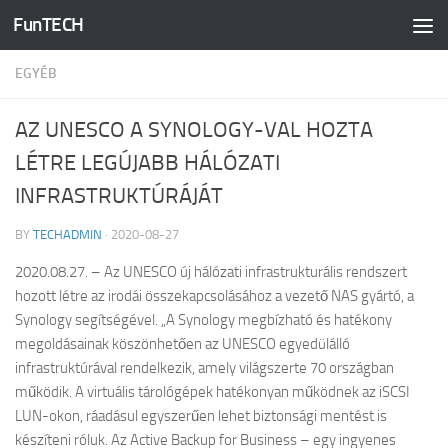
FunTECH
Skip to content
EGYÉB
AZ UNESCO A SYNOLOGY-VAL HOZTA
LÉTRE LEGÚJABB HÁLÓZATI
INFRASTRUKTÚRÁJÁT
BY
TECHADMIN
·
2020-08-27
2020.08.27. – Az UNESCO új hálózati infrastrukturális rendszert
hozott létre az irodái összekapcsolásához a vezető NAS gyártó, a
Synology segítségével. „A Synology megbízható és hatékony
megoldásainak köszönhetően az UNESCO egyedülálló
infrastruktúrával rendelkezik, amely világszerte 70 országban
működik. A virtuális tárológépek hatékonyan működnek az iSCSI
LUN-okon, ráadásul egyszerűen lehet biztonsági mentést is
készíteni róluk. Az Active Backup for Business – egy ingyenes