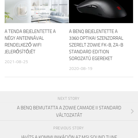
A TENDA BEJELENTETTE A
A BENQ BEJELENTETTE A
NÉGY ANTENNÁVAL
3360 OPTIKAI SZENZORRAL
RENDELKEZŐ WIFI
SZERELT ZOWIE FK-B, ZA-B
JELERŐSÍTŐJÉT
STANDARD EDITION
SOROZATÚ EGEREKET
2021-08-25
2020-08-19
NEXT STORY
A BENQ BEMUTATTA A ZOWIE CAMADE II STANDARD
VÁLTOZATÁT
PREVIOUS STORY
JAVÍTS A KOMMUNIKÁCIÓN AZ MSI SOUND TUNE