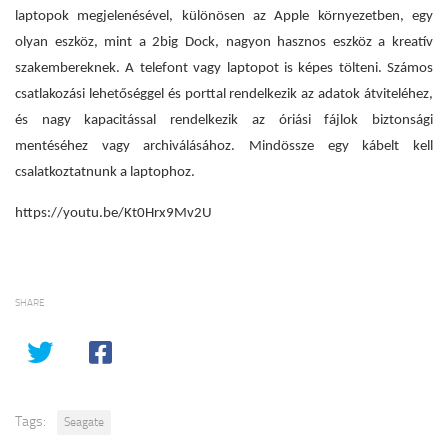
laptopok megjelenésével, különösen az Apple környezetben, egy
olyan eszköz, mint a 2big Dock, nagyon hasznos eszköz a kreatív
szakembereknek. A telefont vagy laptopot is képes tölteni. Számos
csatlakozási lehetőséggel és porttal rendelkezik az adatok átviteléhez,
és nagy kapacitással rendelkezik az óriási fájlok biztonsági
mentéséhez vagy archiválásához. Mindössze egy kábelt kell
csalatkoztatnunk a laptophoz.
https://youtu.be/Kt0Hrx9Mv2U
SHARE
Tags:
Seagate