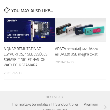
YOU MAY ALSO LIKE...
A QNAP BEMUTATJA AZ
ADATA bemutatja az UV220
EGYPORTOS, 4 SEBESSÉGES
és UV320 USB meghajtókat
5GBASE-T NIC-ET NAS-OK
2018-01-30
VAGY PC-K SZÁMÁRA
2019-12-12
NEXT STORY
Thermaltake bemutatja a TT Sync Controller TT Premium