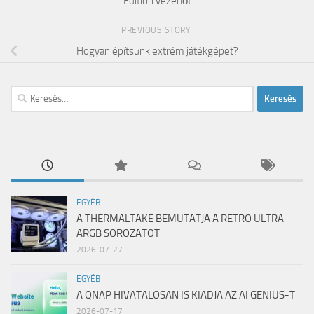
Edition vezérlőt
PREVIOUS STORY
Hogyan építsünk extrém játékgépet?
Keresés:
EGYÉB
A THERMALTAKE BEMUTATJA A RETRO ULTRA
ARGB SOROZATOT
2026-07-27
EGYÉB
A QNAP HIVATALOSAN IS KIADJA AZ AI GENIUS-T
2026-07-17