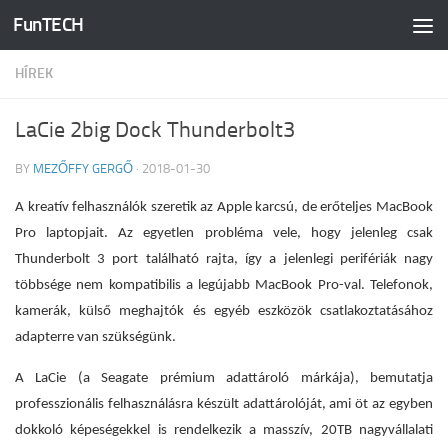
FunTECH
Skip to content
HÍREK
LaCie 2big Dock Thunderbolt3
BY
MEZŐFFY GERGŐ
·
2018-01-30
A kreatív felhasználók szeretik az Apple karcsú, de erőteljes MacBook
Pro laptopjait. Az egyetlen probléma vele, hogy jelenleg csak
Thunderbolt 3 port található rajta, így a jelenlegi perifériák nagy
többsége nem kompatibilis a legújabb MacBook Pro-val. Telefonok,
kamerák, külső meghajtók és egyéb eszközök csatlakoztatásához
adapterre van szükségünk.
A LaCie (a Seagate prémium adattároló márkája), bemutatja
professzionális felhasználásra készült adattárolóját, ami öt az egyben
dokkoló képeségekkel is rendelkezik a masszív, 20TB nagyvállalati