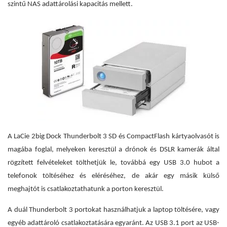
szintű NAS adattárolási kapacitás mellett.
A LaCie 2big Dock Thunderbolt 3 SD és CompactFlash kártyaolvasót is
magába foglal, melyeken keresztül a drónok és DSLR kamerák által
rögzített felvételeket tölthetjük le, továbbá egy USB 3.0 hubot a
telefonok töltéséhez és eléréséhez, de akár egy másik külső
meghajtót is csatlakoztathatunk a porton keresztül.
A duál Thunderbolt 3 portokat használhatjuk a laptop töltésére, vagy
egyéb adattároló csatlakoztatására egyaránt. Az USB 3.1 port az USB-