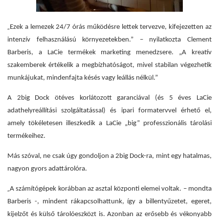
„
Ezek a lemezek 24/7 órás működésre lettek tervezve, kifejezetten az
intenzív felhasználású környezetekben.” – nyilatkozta Clement
Barberis, a LaCie termékek marketing menedzsere. „A kreatív
szakemberek értékelik a megbízhatóságot, mivel stabilan végezhetik
munkájukat, mindenfajta késés vagy leállás nélkül.”
A 2big Dock
ötéves korlátozott garanciával (és 5 éves LaCie
adathelyreállítási szolgáltatással)
és ipari formatervvel érhető el,
amely tökéletesen illeszkedik a LaCie „big” professzionális tárolási
termékeihez.
Más szóval, ne csak úgy gondoljon a 2big Dock-ra, mint egy hatalmas,
nagyon gyors adattárolóra.
„
A számítógépek korábban az asztal központi elemei voltak. – mondta
Barberis -, mindent rákapcsolhattunk, így a billentyűzetet, egeret,
kijelzőt és külső tárolóeszközt is. Azonban az erősebb és vékonyabb