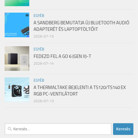
EGYÉB
A SANDBERG BEMUTATJA ÚJ BLUETOOTH AUDIÓ
ADAPTERÉT ÉS LAPTOPTÖLTŐIT
2026-07-15
EGYÉB
FEDEZD FEL A GO 6 (GEN II)-T
2026-07-14
EGYÉB
A THERMALTAKE BEJELENTI A TS120/TS140 EX
RGB PC-VENTILÁTORT
2026-07-13
Keresés: