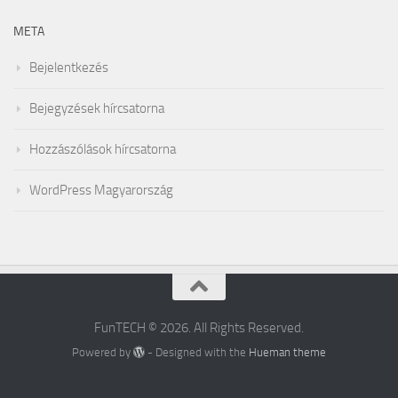
META
Bejelentkezés
Bejegyzések hírcsatorna
Hozzászólások hírcsatorna
WordPress Magyarország
FunTECH © 2026. All Rights Reserved.
Powered by
- Designed with the
Hueman theme