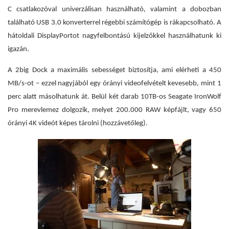
C csatlakozóval univerzálisan használható, valamint a dobozban
található USB 3.0 konverterrel régebbi számítógép is rákapcsolható. A
hátoldali DisplayPortot nagyfelbontású kijelzőkkel használhatunk ki
igazán.
A 2big Dock a maximális sebességet biztosítja, ami elérheti a 450
MB/s-ot – ezzel nagyjából egy órányi videofelvételt kevesebb, mint 1
perc alatt másolhatunk át. Belül két darab 10TB-os Seagate IronWolf
Pro merevlemez dolgozik, melyet 200.000 RAW képfájlt, vagy 650
órányi 4K videót képes tárolni (hozzávetőleg).