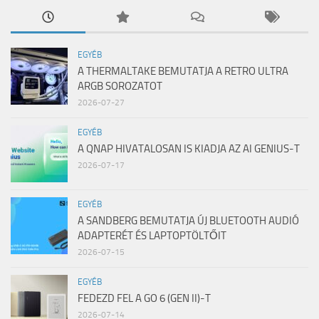
EGYÉB
A THERMALTAKE BEMUTATJA A RETRO ULTRA
ARGB SOROZATOT
2026-07-27
EGYÉB
A QNAP HIVATALOSAN IS KIADJA AZ AI GENIUS-T
2026-07-17
EGYÉB
A SANDBERG BEMUTATJA ÚJ BLUETOOTH AUDIÓ
ADAPTERÉT ÉS LAPTOPTÖLTŐIT
2026-07-15
EGYÉB
FEDEZD FEL A GO 6 (GEN II)-T
2026-07-14