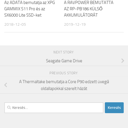
Az ADATA bemutatja az XPG
A RAVPOWER BEMUTATTA
GAMMIX S11 Pro és az
AZ RP-PB186 KÜLSŐ
SX6000 Lite SSD-ket
AKKUMULÁTORÁT
2018-12-05
2019-12-19
NEXT STORY
Seagate Game Drive
PREVIOUS STORY
A Thermaltake bemutatja a Core P90 edzett üvegű
oldallapokkal szerelt házát
Keresés: