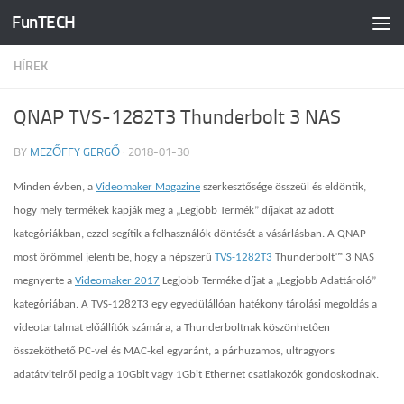
FunTECH
Skip to content
HÍREK
QNAP TVS-1282T3 Thunderbolt 3 NAS
BY
MEZŐFFY GERGŐ
·
2018-01-30
Minden évben, a
Videomaker Magazine
szerkesztősége összeül és eldöntik,
hogy mely termékek kapják meg a „Legjobb Termék” díjakat az adott
kategóriákban, ezzel segítik a felhasználók döntését a vásárlásban. A QNAP
most örömmel jelenti be, hogy a népszerű
TVS-1282T3
Thunderbolt™ 3 NAS
megnyerte a
Videomaker 2017
Legjobb Terméke díjat a „Legjobb Adattároló”
kategóriában. A TVS-1282T3 egy egyedülállóan hatékony tárolási megoldás a
videotartalmat előállítók számára, a Thunderboltnak köszönhetően
összeköthető PC-vel és MAC-kel egyaránt, a párhuzamos, ultragyors
adatátvitelről pedig a 10Gbit vagy 1Gbit Ethernet csatlakozók gondoskodnak.