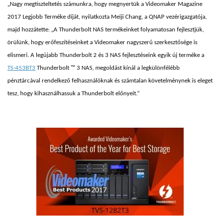
„Nagy megtiszteltetés számunkra, hogy megnyertük a Videomaker Magazine
2017 Legjobb Terméke díját, nyilatkozta Meiji Chang, a QNAP vezérigazgatója,
majd hozzátette: „A Thunderbolt NAS termékeinket folyamatosan fejlesztjük,
örülünk, hogy erőfeszítéseinket a Videomaker nagyszerű szerkesztősége is
elismeri. A legújabb Thunderbolt 2 és 3 NAS fejlesztéseink egyik új terméke a
TS-453BT3
Thunderbolt ™ 3 NAS, megoldást kínál a legkülönfélébb
pénztárcával rendelkező felhasználóknak és számtalan követelménynek is eleget
tesz, hogy kihasználhassuk a Thunderbolt előnyeit.”