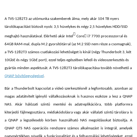
A TVS-1282T3 az utómunka szakemberek álma, mely akár 104 TB nyers
tárolókapacitást biztosít nyolc 3,5 hüvelykes és négy 2,5 hüvelykes HDD/SSD


meghajtó használatával. Elérhető akár Intel
Core
i7 7700 processzorral és
64GB RAM-mal, dupla M.2 gyorsítótárral (az M.2 SSD nem része a csomagnak),
a TVS-1282T3 számos csatlakozási lehetőséget is kínál (négy Thunderbolt 3, két
10GbE és négy 1GbE port), ezzel teljes egészében lefedi és videoszerkesztés és
gyártás minden aspektusát. A TVS-1282T3 tárolókapacitása tovább növelhető a
QNAP bővítőegységeivel
.
Bár a Thunderbolt kapcsolat a videó szerkesztésnél a legfontosabb, azonban az
magas adatátvitelt igénylő vállalkozásoknak is hasznos eszköze a lesz a QNAP
NAS. Akár hálózati szintű mentési és adatreplikációra, több platformra
kiterjedő fájlmegosztásra, médiakódolásra vagy akár vállalati szintű tárolásra is
a QNAP a legszélesebb körben használható NAS megoldásokat biztosítja. A
QNAP QTS NAS operációs rendszere számos alkalmazást is integrál, amelyek
nagymértékben növelik a funkcionalitást és a felhasználási lehetőségeket, ezzel