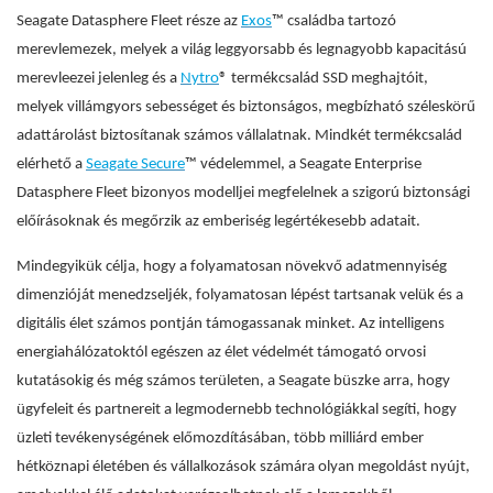
Seagate Datasphere Fleet része az
Exos
™ családba tartozó
merevlemezek, melyek a világ leggyorsabb és legnagyobb kapacitású
merevleezei jelenleg és a
Nytro
® termékcsalád SSD meghajtóit,
melyek villámgyors sebességet és biztonságos, megbízható széleskörű
adattárolást biztosítanak számos vállalatnak. Mindkét termékcsalád
elérhető a
Seagate Secure
™ védelemmel, a Seagate Enterprise
Datasphere Fleet bizonyos modelljei megfelelnek a szigorú biztonsági
előírásoknak és megőrzik az emberiség legértékesebb adatait.
Mindegyikük célja, hogy a folyamatosan növekvő adatmennyiség
dimenzióját menedzseljék, folyamatosan lépést tartsanak velük és a
digitális élet számos pontján támogassanak minket. Az intelligens
energiahálózatoktól egészen az élet védelmét támogató orvosi
kutatásokig és még számos területen, a Seagate büszke arra, hogy
ügyfeleit és partnereit a legmodernebb technológiákkal segíti, hogy
üzleti tevékenységének előmozdításában, több milliárd ember
hétköznapi életében és vállalkozások számára olyan megoldást nyújt,