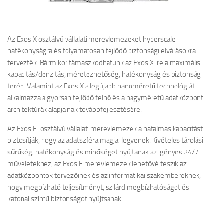
Az Exos X osztályú vállalati merevlemezeket hyperscale
hatékonyságra és folyamatosan fejlődő biztonsági elvárásokra
tervezték. Bármikor támaszkodhatunk az Exos X-re a maximális
kapacitás/denzitás, méretezhetőség, hatékonyság és biztonság
terén. Valamint az Exos X a legújabb nanoméretű technológiát
alkalmazza a gyorsan fejlődő felhő és a nagyméretű adatközpont-
architektúrák alapjainak továbbfejlesztésére.
Az Exos E-osztályú vállalati merevlemezek a hatalmas kapacitást
biztosítják, hogy az adatszféra magjai legyenek. Kivételes tárolási
sűrűség, hatékonyság és minőséget nyújtanak az igényes 24/7
műveletekhez, az Exos E merevlemezek lehetővé teszik az
adatközpontok tervezőinek és az informatikai szakembereknek,
hogy megbízható teljesítményt, szilárd megbízhatóságot és
katonai szintű biztonságot nyújtsanak.