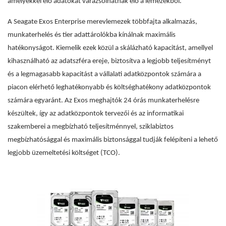
amelyekkel élő adatokat varázsolhatnak elő a lemezekből.
A Seagate Exos Enterprise merevlemezek többfajta alkalmazás,
munkaterhelés és tier adattárolókba kínálnak maximális
hatékonyságot. Kiemelik ezek közül a skálázható kapacitást, amellyel
kihasználható az adatszféra ereje, biztosítva a legjobb teljesítményt
és a legmagasabb kapacitást a vállalati adatközpontok számára a
piacon elérhető leghatékonyabb és költséghatékony adatközpontok
számára egyaránt. Az Exos meghajtók 24 órás munkaterhelésre
készültek, így az adatközpontok tervezői és az informatikai
szakemberei a megbízható teljesítménnyel, sziklabiztos
megbízhatósággal és maximális biztonsággal tudják felépíteni a lehető
legjobb üzemeltetési költséget (TCO).