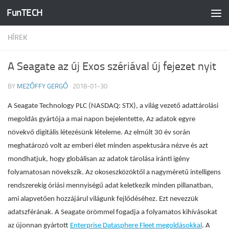
FunTECH
Skip to content
HÍREK
A Seagate az új Exos szériával új fejezet nyit
BY
MEZŐFFY GERGŐ
·
2018-01-30
A Seagate Technology PLC (NASDAQ: STX), a világ vezető adattárolási
megoldás gyártója a mai napon bejelentette, Az adatok egyre
növekvő digitális létezésünk lételeme. Az elmúlt 30 év során
meghatározó volt az emberi élet minden aspektusára nézve és azt
mondhatjuk, hogy globálisan az adatok tárolása iránti igény
folyamatosan növekszik. Az okoseszközöktől a nagyméretű intelligens
rendszerekig óriási mennyiségű adat keletkezik minden pillanatban,
ami alapvetően hozzájárul világunk fejlődéséhez. Ezt nevezzük
adatszférának. A Seagate örömmel fogadja a folyamatos kihívásokat
az újonnan gyártott
Enterprise Datasphere Fleet megoldásokkal
. A