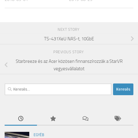
NEXT STORY
TS-431XeU NAS-t, 10GbE
PREVIOUS STORY
Starbreeze és az Acer közösen finnanszírozzák a StarVR
vegyesvállalatot
Keresés:
EGYÉB