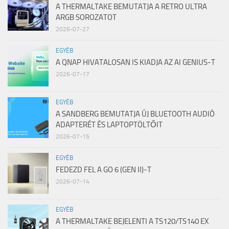
A THERMALTAKE BEMUTATJA A RETRO ULTRA
ARGB SOROZATOT
2026-07-27
EGYÉB
A QNAP HIVATALOSAN IS KIADJA AZ AI GENIUS-T
2026-07-17
EGYÉB
A SANDBERG BEMUTATJA ÚJ BLUETOOTH AUDIÓ
ADAPTERÉT ÉS LAPTOPTÖLTŐIT
2026-07-15
EGYÉB
FEDEZD FEL A GO 6 (GEN II)-T
2026-07-14
EGYÉB
A THERMALTAKE BEJELENTI A TS120/TS140 EX