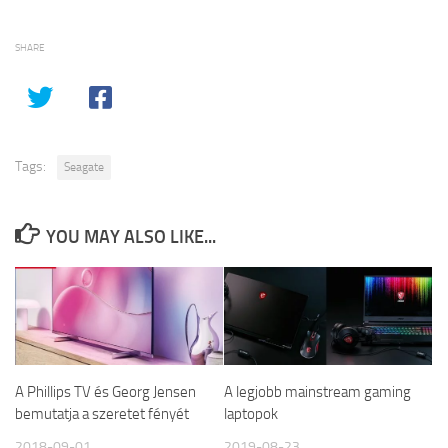
SHARE
Tags:
Seagate
YOU MAY ALSO LIKE...
A Phillips TV és Georg Jensen
A legjobb mainstream gaming
bemutatja a szeretet fényét
laptopok
2018-09-01
2019-08-23